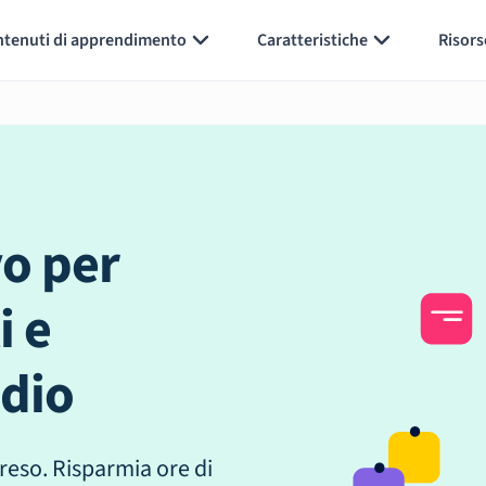
ntenuti di apprendimento
Caratteristiche
Risors
vo per
i e
udio
reso. Risparmia ore di