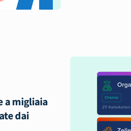
 a migliaia
ate dai