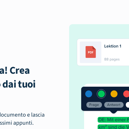
la! Crea
 dai tuoi
 documento e lascia
issimi appunti.