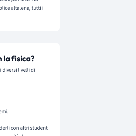
ice altalena, tutti i
la fisica?
iversi livelli di
emi.
erli con altri studenti