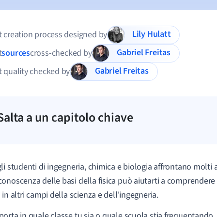
Lily Hulatt
 creation process designed by
Gabriel Freitas
t
sources
cross-checked by
Gabriel Freitas
 quality checked by
Salta a un capitolo chiave
li studenti di ingegneria, chimica e biologia affrontano molti 
onoscenza delle basi della fisica può aiutarti a comprendere 
in altri campi della scienza e dell'ingegneria.
orta in quale classe tu sia o quale scuola stia frequentando