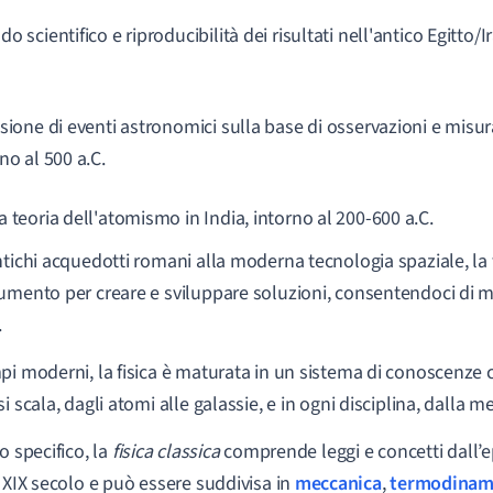
o scientifico e riproducibilità dei risultati nell'antico Egitto/I
sione di eventi astronomici sulla base di osservazioni e misur
no al 500 a.C.
 teoria dell'atomismo in India, intorno al 200-600 a.C.
ntichi acquedotti romani alla moderna tecnologia spaziale, la f
umento per creare e sviluppare soluzioni, consentendoci di mo
.
pi moderni, la fisica è maturata in un sistema di conoscenze c
i scala, dagli atomi alle galassie, e in ogni disciplina, dalla m
o specifico, la
fisica classica
comprende leggi e concetti dall’
l XIX secolo e può essere suddivisa in
meccanica
,
termodinam