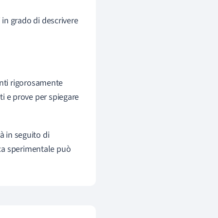
i in grado di descrivere
enti rigorosamente
ati e prove per spiegare
à in seguito di
isica sperimentale può