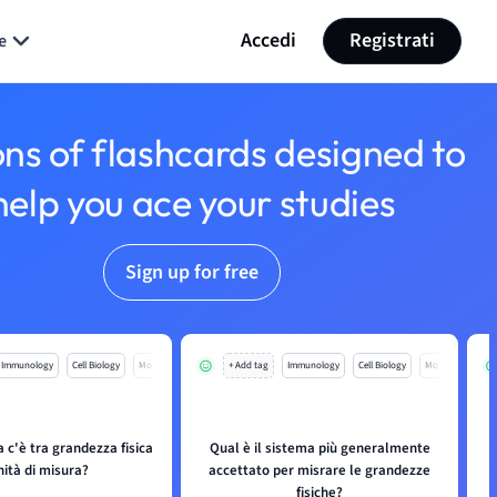
Accedi
Registrati
e
ons of flashcards designed to
help you ace your studies
Sign up for free
Immunology
Cell Biology
Mo
+ Add tag
Immunology
Cell Biology
Mo
a c'è tra grandezza fisica
Qual è il sistema più generalmente
nità di misura?
accettato per misrare le grandezze
fisiche?