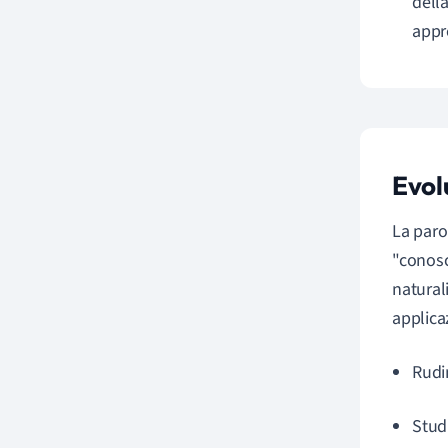
della
appre
Evolu
La parol
"conosc
natural
applicaz
Rudim
Stud