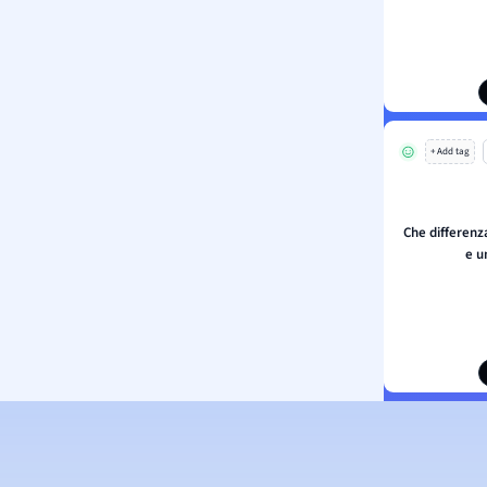
+ Add tag
Che differenz
e u