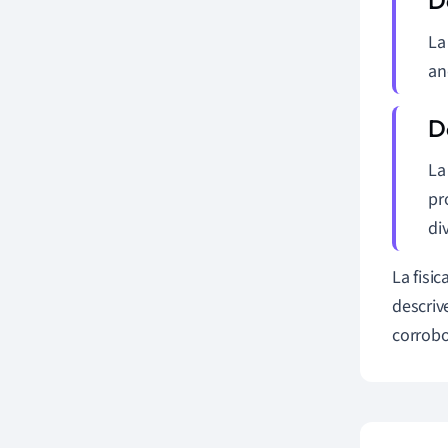
La
an
La
pr
di
La fisi
descrive
corrobo