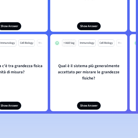
Show Answer
Show Answer
Immunology
Cell Biology
Mo
+ Add tag
Immunology
Cell Biology
Mo
a c'è tra grandezza fisica
Qual è il sistema più generalmente
nità di misura?
accettato per misrare le grandezze
fisiche?
Show Answer
Show Answer