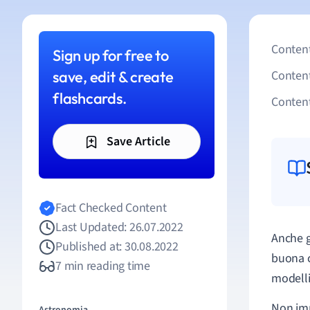
Content
Sign up for free to
save, edit & create
Conten
flashcards.
Content
Save Article
Fact Checked Content
Last Updated: 26.07.2022
Anche g
Published at: 30.08.2022
buona c
7 min reading time
modelli 
Non imp