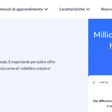
Generate flashcards
Summarize page
ntenuti di apprendimento
Caratteristiche
Risors
Milli
rmale. È importante per tutti e offre
ca come al 'coltellino svizzero'
+ Add tag
Che differenz
e u