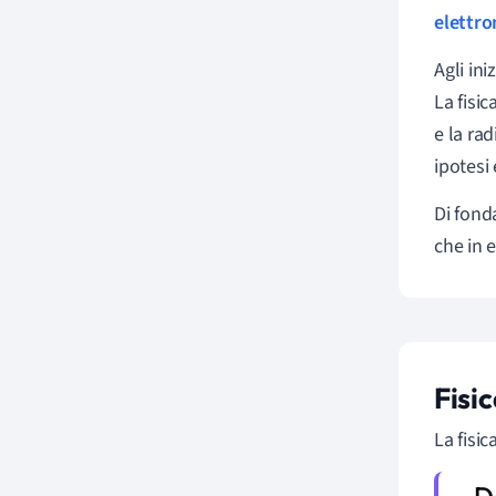
elettr
Agli ini
La fisi
e la ra
ipotesi
Di fond
che in 
Fisic
La fisic