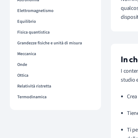
Astronomia
qualcosa
Elettromagnetismo
disposi
Equilibrio
Fisica quantistica
Grandezze fisiche e unità di misura
Meccanica
In c
Onde
I conten
Ottica
studio e
Relatività ristretta
Crea
Termodinamica
Tiene
Ti pe