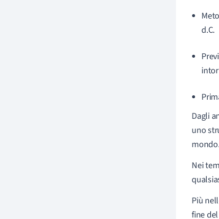
Metod
d.C.
Previ
intor
Prima
Dagli a
uno str
mondo
Nei tem
qualsias
Più nell
fine de