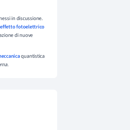
 messi in discussione.
’
effetto fotoelettrico
lazione di nuove
eccanica
quantistica
rna.