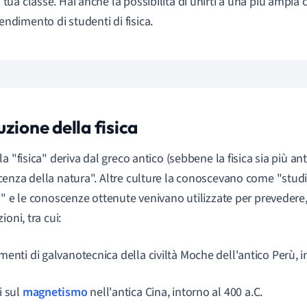
 tua classe. Hai anche la possibilità di unirti a una più ampia
ndimento di studenti di fisica.
zione della fisica
a "fisica" deriva dal greco antico (sebbene la fisica sia più anti
enza della natura". Altre culture la conoscevano come "stud
i" e le conoscenze ottenute venivano utilizzate per prevedere,
ioni, tra cui:
enti di galvanotecnica della civiltà Moche dell'antico Perù, i
i sul
magnetismo
nell'antica Cina, intorno al 400 a.C.