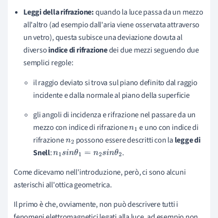
Leggi della rifrazione:
quando la luce passa da un mezzo
all'altro (ad esempio dall'aria viene osservata attraverso
un vetro), questa subisce una deviazione dovuta al
diverso
indice di rifrazione
dei due mezzi seguendo due
semplici regole:
il raggio deviato si trova sul piano definito dal raggio
incidente e dalla normale al piano della superficie
gli angoli di incidenza e rifrazione nel passare da un
mezzo con indice di rifrazione
e uno con indice di
n
1
rifrazione
possono essere descritti con la
legge di
n
2
Snell
:
.
n
1
s
i
n
θ
1
=
n
2
s
i
n
θ
2
Come dicevamo nell'introduzione, però, ci sono alcuni
asterischi all'ottica geometrica.
Il primo è che, ovviamente, non può descrivere tutti i
fenomeni elettromagnetici legati alla luce, ad esempio non