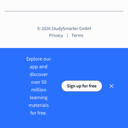
© 2026 StudySmarter GmbH
Privacy
Terms
Explore our
app and
discover
over 50
Sign up for free
million
learning
materials
for free.