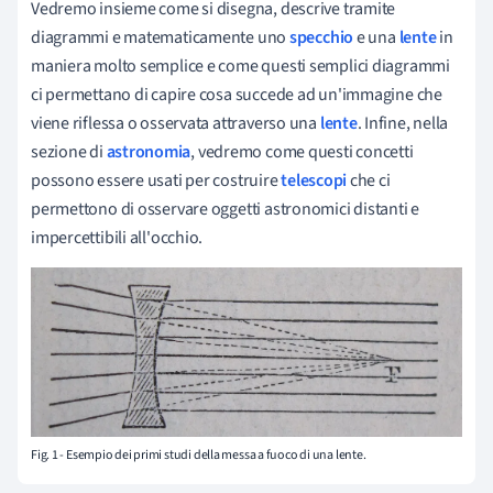
Vedremo insieme come si disegna, descrive tramite
diagrammi e matematicamente uno
specchio
e una
lente
in
maniera molto semplice e come questi semplici diagrammi
ci permettano di capire cosa succede ad un'immagine che
viene riflessa o osservata attraverso una
lente
. Infine, nella
sezione di
astronomia
, vedremo come questi concetti
possono essere usati per costruire
telescopi
che ci
permettono di osservare oggetti astronomici distanti e
impercettibili all'occhio.
Fig. 1 - Esempio dei primi studi della messa a fuoco di una lente.