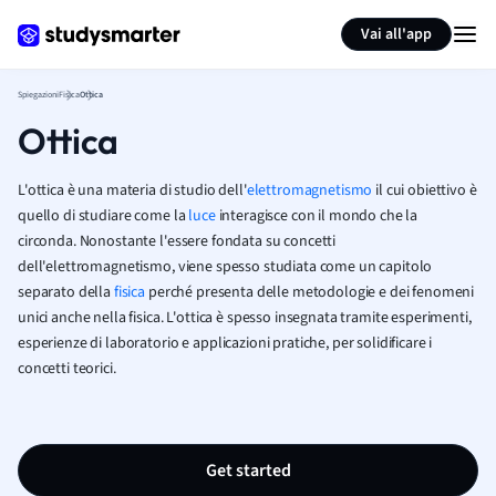
Generate flashcards
Summarize page
Vai all'app
Spiegazioni
Fisica
Ottica
Ottica
L'ottica è una materia di studio dell'
elettromagnetismo
il cui obiettivo è
quello di studiare come la
luce
interagisce con il mondo che la
circonda. Nonostante l'essere fondata su concetti
dell'elettromagnetismo, viene spesso studiata come un capitolo
separato della
fisica
perché presenta delle metodologie e dei fenomeni
unici anche nella fisica. L'ottica è spesso insegnata tramite esperimenti,
esperienze di laboratorio e applicazioni pratiche, per solidificare i
concetti teorici.
Get started