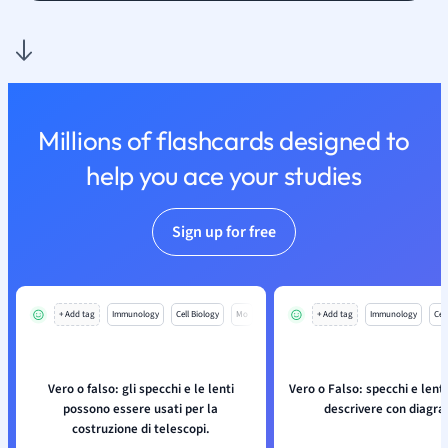
Millions of flashcards designed to
help you ace your studies
Sign up for free
+ Add tag
Immunology
Cell Biology
Mo
+ Add tag
Immunology
Cell
Vero o falso: gli specchi e le lenti
Vero o Falso: specchi e lenti
possono essere usati per la
descrivere con diagr
costruzione di telescopi.