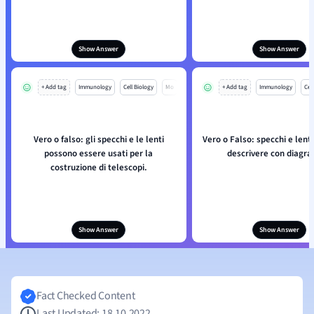
Show Answer
Show Answer
+ Add tag
Immunology
Cell Biology
Mo
+ Add tag
Immunology
Cell
Vero o falso: gli specchi e le lenti
Vero o Falso: specchi e lenti
possono essere usati per la
descrivere con diagr
costruzione di telescopi.
Show Answer
Show Answer
Fact Checked Content
Last Updated: 18.10.2022