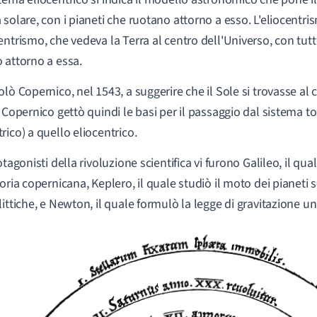
 solare, con i pianeti che ruotano attorno a esso. L'eliocentr
ntrismo, che vedeva la Terra al centro dell'Universo, con tutti 
 attorno a essa.
olò Copernico, nel 1543, a suggerire che il Sole si trovasse al 
. Copernico gettò quindi le basi per il passaggio dal sistema t
rico) a quello eliocentrico.
otagonisti della rivoluzione scientifica vi furono Galileo, il qu
eoria copernicana, Keplero, il quale studiò il moto dei pianeti
littiche, e Newton, il quale formulò la legge di gravitazione un