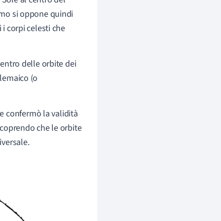
ismo si oppone quindi
i corpi celesti che
centro delle orbite dei
olemaico (o
ale confermò la validità
 scoprendo che le orbite
iversale.