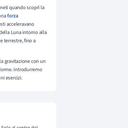
aneti quando scoprì la
 una
forza
esti acceleravano
della Luna intorno alla
e terrestre, fino a
la gravitazione con un
forme
. Introdurremo
i esercizi.
 Sole al centro del