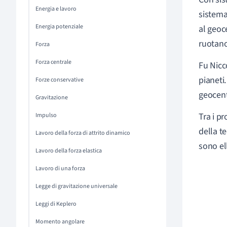
Energia e lavoro
sistema
Energia potenziale
al geoce
ruotano
Forza
Forza centrale
Fu Nicc
pianeti
Forze conservative
geocent
Gravitazione
Tra i pr
Impulso
della t
Lavoro della forza di attrito dinamico
sono el
Lavoro della forza elastica
Lavoro di una forza
Legge di gravitazione universale
Leggi di Keplero
Momento angolare