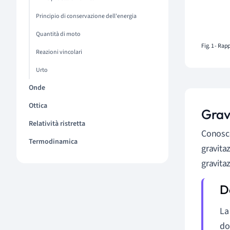
Principio di conservazione dell'energia
Quantità di moto
Fig. 1 - Ra
Reazioni vincolari
Urto
Onde
Ottica
Grav
Relatività ristretta
Conosce
Termodinamica
gravitaz
gravita
La
do