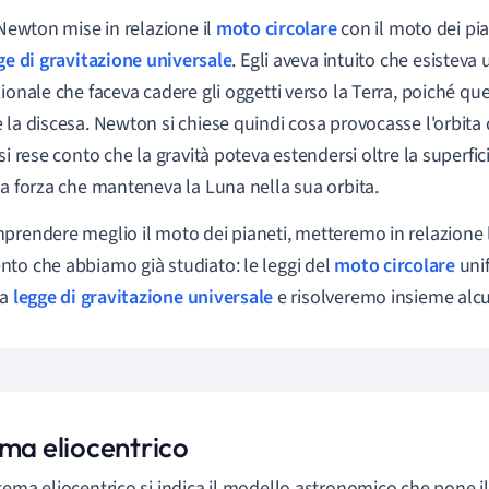
, Newton mise in relazione il
moto circolare
con il moto dei pi
ge di gravitazione universale
. Egli aveva intuito che esisteva
zionale che faceva cadere gli oggetti verso la Terra, poiché qu
 la discesa. Newton si chiese quindi cosa provocasse l'orbita 
si rese conto che la gravità poteva estendersi oltre la superfici
la forza che manteneva la Luna nella sua orbita.
prendere meglio il moto dei pianeti, metteremo in relazione 
to che abbiamo già studiato: le
leggi del
moto circolare
uni
la
legge di gravitazione universale
e risolveremo insieme alcun
ema eliocentrico
tema eliocentrico si indica il modello astronomico che pone il