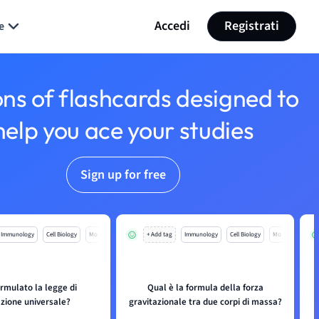
Accedi
Registrati
e
ons of flashcards designed to
help you ace your studies
Sign up for free
Immunology
Cell Biology
Mo
+ Add tag
Immunology
Cell Biology
Mo
ormulato la legge di
Qual è la formula della forza
azione universale?
gravitazionale tra due corpi di massa?