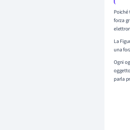
Poiché 
forza g
elettro
La Figu
una forz
Ogni og
oggetto
parla pr