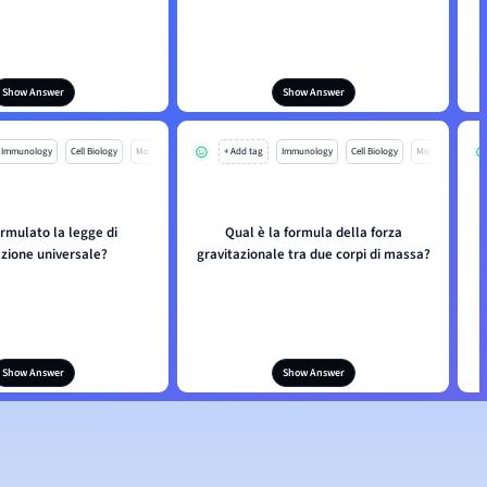
Show Answer
Show Answer
Immunology
Cell Biology
Mo
+ Add tag
Immunology
Cell Biology
Mo
ormulato la legge di
Qual è la formula della forza
azione universale?
gravitazionale tra due corpi di massa?
Show Answer
Show Answer