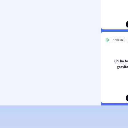
+ Add tag
Chi ha f
gravit