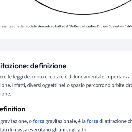
ppresentazione del modello eliocentrico tratta dal "De Revolutionibus Orbium Coelestium" di 
itazione: definizione
re le leggi del moto circolare è di fondamentale importanza 
ione. Infatti, diversi oggetti nello spazio percorrono orbite cir
zione.
 gravitazione, o
forza
gravitazionale, è la
forza
di attrazione ch
tati di massa esercitano gli uni sugli altri.