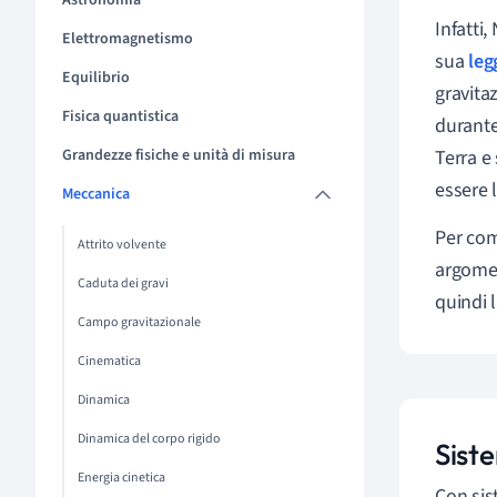
Astronomia
Infatti
Elettromagnetismo
sua
leg
Equilibrio
gravita
Fisica quantistica
durante
Grandezze fisiche e unità di misura
Terra e 
essere 
Meccanica
Per com
Attrito volvente
argomen
Caduta dei gravi
quindi 
Campo gravitazionale
Cinematica
Dinamica
Dinamica del corpo rigido
Sist
Energia cinetica
Con sis