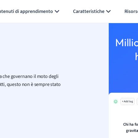
Generate flashcards
Summarize page
ntenuti di apprendimento
Caratteristiche
Risors
Milli
ca che governano il moto degli
atti, questo non è sempre stato
+ Add tag
Chi ha f
gravit