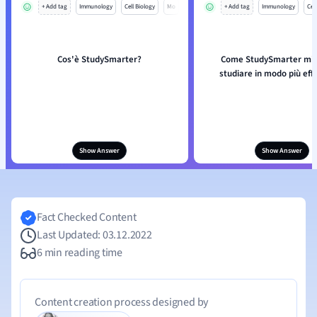
+ Add tag
Immunology
Cell Biology
Mo
+ Add tag
Immunology
Cell
Cos'è StudySmarter?
Come StudySmarter mi a
studiare in modo più eff
Show Answer
Show Answer
Fact Checked Content
Last Updated: 03.12.2022
6 min reading time
Content creation process designed by