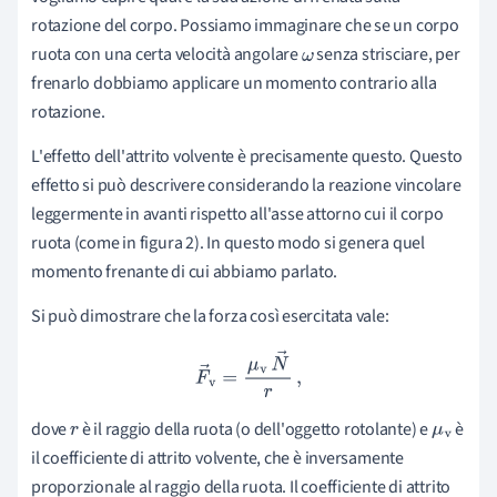
rotazione del corpo. Possiamo immaginare che se un corpo
ruota con una certa velocità angolare
senza strisciare, per
ω
frenarlo dobbiamo applicare un momento contrario alla
rotazione.
L'effetto dell'attrito volvente è precisamente questo. Questo
effetto si può descrivere considerando la reazione vincolare
leggermente in avanti rispetto all'asse attorno cui il corpo
ruota (come in figura 2). In questo modo si genera quel
momento frenante di cui abbiamo parlato.
Si può dimostrare che la forza così esercitata vale:
F
→
v
=
μ
v
N
→
r
,
dove
è il raggio della ruota (o dell'oggetto rotolante) e
è
r
μ
v
il coefficiente di attrito volvente, che è inversamente
proporzionale al raggio della ruota. Il coefficiente di attrito