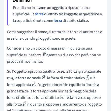
Prendiamo in esame un oggetto a riposo su una
superficie. La
forza
di attrito tra l'oggetto in questione e
la superficie è nota come
forza
di attrito statico.
Come suggerisce il nome, si tratta della forza di attrito che è
in azione quando gli oggetti sono in quiete.
Consideriamo un blocco di massa
in quiete su una
m
superficie e una forza
agente su di esso che però non ne
F
provoca il movimento.
→
Sull'oggetto agiscono quattro forze: la forza gravitazionale
, la forza normale
, la forza di attrito statico
e la
m
g
N
f
→
forza applicata
. L'oggetto rimarrà in equilibrio finché la
→
s
F
grandezza della forza applicata non sarà maggiore della
→
forza di attrito. La forza di attrito
è diretta in verso opposto
alla forza
in quanto si oppone al movimento dell'oggetto
F
ed è direttamente proporzionale alla forza normale