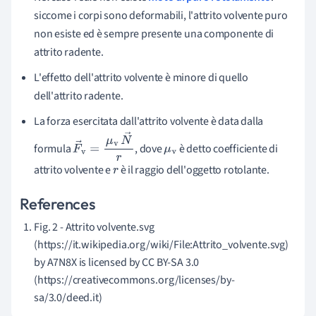
siccome i corpi sono deformabili, l'attrito volvente puro
non esiste ed è sempre presente una componente di
attrito radente.
L'effetto dell'attrito volvente è minore di quello
dell'attrito radente.
La forza esercitata dall'attrito volvente è data dalla
formula
, dove
è detto coefficiente di
F
→
v
=
μ
v
N
→
r
μ
v
attrito volvente e
è il raggio dell'oggetto rotolante.
r
References
Fig. 2 - Attrito volvente.svg
(https://it.wikipedia.org/wiki/File:Attrito_volvente.svg)
by A7N8X is licensed by CC BY-SA 3.0
(https://creativecommons.org/licenses/by-
sa/3.0/deed.it)