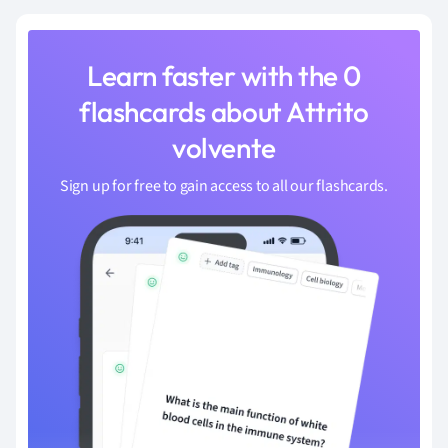
Learn faster with the 0
flashcards about Attrito
volvente
Sign up for free to gain access to all our flashcards.