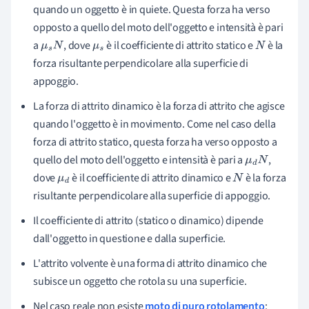
quando un oggetto è in quiete. Questa forza ha verso
opposto a quello del moto dell'oggetto e intensità è pari
a
, dove
è il coefficiente di attrito statico e
è la
μ
s
N
μ
s
N
forza risultante perpendicolare alla superficie di
appoggio.
La forza di
attrito dinamico è la forza di attrito che agisce
quando l'oggetto è in movimento. Come nel caso della
forza di attrito statico, questa forza
ha verso opposto a
quello del moto dell'oggetto e intensità è pari a
,
μ
d
N
dove
è il coefficiente di attrito dinamico e
è la forza
μ
d
N
risultante perpendicolare alla superficie di appoggio.
Il coefficiente di attrito (statico o dinamico) dipende
dall'oggetto in questione e dalla superficie.
L'attrito volvente è una forma di attrito dinamico che
subisce un oggetto che rotola su una superficie.
Nel caso reale non esiste
moto di puro rotolamento
: