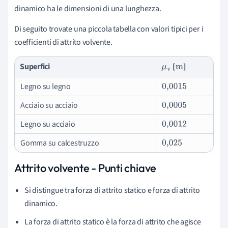
dinamico ha le dimensioni di una lunghezza.
Di seguito trovate una piccola tabella con valori tipici per i
coefficienti di attrito volvente.
Superfici
[
]
μ
v
m
Legno su legno
0,001
5
Acciaio su acciaio
0,000
5
Legno su acciaio
0,001
2
Gomma su calcestruzzo
0,025
Attrito volvente - Punti chiave
Si distingue tra forza di attrito statico e forza di attrito
dinamico.
La forza di attrito statico è la forza di attrito che agisce