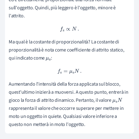
→
sull'oggetto. Quindi, più leggero è l'oggetto, minore è
l'attrito.
f
s
∝
N
.
Ma qual è la costante di proporzionalità? La costante di
proporzionalità è nota come coefficiente di attrito statico,
qui indicato come
:
μ
s
f
s
=
μ
s
N
.
Aumentando l'intensità della forza applicata sul blocco,
quest'ultimo inizierà a muoversi. A questo punto, entrerà in
gioco la forza di attrito dinamico. Pertanto, il valore
μ
s
N
rappresenta il valore che occorre superare per mettere in
moto un oggetto in quiete. Qualsiasi valore inferiore a
questo non metterà in moto l'oggetto.