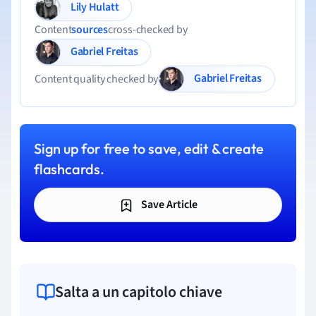
Lily Hulatt
Content
sources
cross-checked by
Gabriel Freitas
Gabriel Freitas
Content quality checked by
Sign up for free to save, edit & create
flashcards.
Save Article
Salta a un capitolo chiave