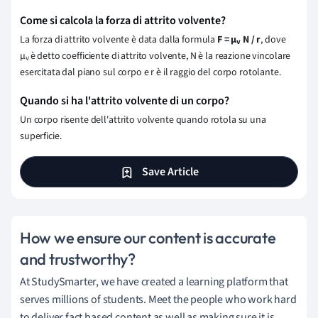
Come si calcola la forza di attrito volvente?
La forza di attrito volvente è data dalla formula
F = μ
N / r
, dove
v
μ
è detto coefficiente di attrito volvente, N è la reazione vincolare
v
esercitata dal piano sul corpo e r è il raggio del corpo rotolante.
Quando si ha l'attrito volvente di un corpo?
Un corpo risente dell'attrito volvente quando rotola su una
superficie.
Save Article
How we ensure our content is accurate
and trustworthy?
At StudySmarter, we have created a learning platform that
serves millions of students. Meet the people who work hard
to deliver fact based content as well as making sure it is