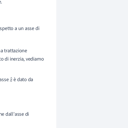
e.
ispetto a un asse di
na trattazione
 di inerzia, vediamo
 asse
è dato da
z
^
ne dall'asse di