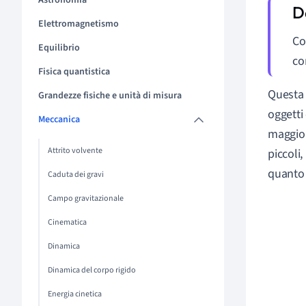
Astronomia
Elettromagnetismo
Co
Equilibrio
co
Fisica quantistica
Questa 
Grandezze fisiche e unità di misura
oggetti
Meccanica
maggior
Attrito volvente
piccoli
quanto s
Caduta dei gravi
Campo gravitazionale
Cinematica
Dinamica
Dinamica del corpo rigido
Energia cinetica