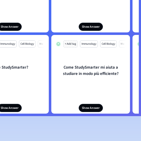
Show Answer
Show Answer
Immunology
Cell Biology
Mo
+ Add tag
Immunology
Cell Biology
Mo
è StudySmarter?
Come StudySmarter mi aiuta a
studiare in modo più efficiente?
Show Answer
Show Answer