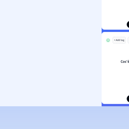
+ Add tag
Cos'