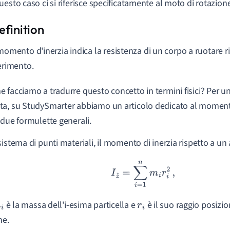
uesto caso ci si riferisce specificatamente al moto di rotazion
 momento d'inerzia indica la resistenza di un corpo a ruotare r
ferimento.
 facciamo a tradurre questo concetto in termini fisici? Per u
a, su StudySmarter abbiamo un articolo dedicato al momento
 due formulette generali.
sistema di punti materiali, il momento di inerzia rispetto a un
I
z
^
=
∑
i
=
1
n
m
i
r
i
2
,
è la massa dell'i-esima particella e
è il suo raggio posizio
i
r
i
ne.