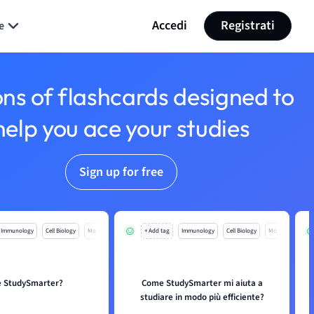
Accedi
Registrati
e
ons of flashcards designed to
help you ace your studies
Sign up for free
Immunology
Cell Biology
Mo
+ Add tag
Immunology
Cell Biology
Mo
è StudySmarter?
Come StudySmarter mi aiuta a
studiare in modo più efficiente?