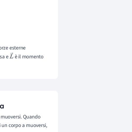
forze esterne
ssa e
è il momento
L
→
ia
 a muoversi. Quando
i un corpo a muoversi,