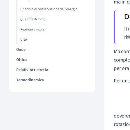
ma in q
Principio di conservazione dell'energia
Quantità di moto
Il
Reazioni vincolari
ri
Urto
Onde
Ma come
complet
Ottica
per ora
Relatività ristretta
Termodinamica
Per un 
dove
m
rotazio