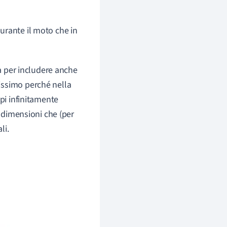
durante il moto che in
ca per includere anche
issimo perché nella
pi infinitamente
ù dimensioni che (per
li.