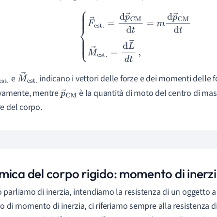
{
F
→
est.
=
d
p
→
CM
d
t
=
m
d
p
→
CM
d
t
M
→
est.
=
d
L
→
d
t
,
e
indicano i vettori delle forze e dei momenti delle 
→
e
M
→
es
ivamente, mentre
è la quantità di moto del centro di ma
.
t.
p
→
C
e del corpo.
M
mica del corpo rigido: momento di inerz
parliamo di inerzia, intendiamo la resistenza di un oggetto
o di momento di inerzia, ci riferiamo sempre alla resistenza d