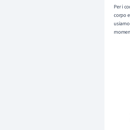
Per i co
corpo e
usiamo 
momento