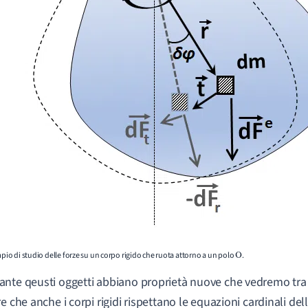
empio di studio delle forze su un corpo rigido che ruota attorno a un polo
.
O
nte qeusti oggetti abbiano proprietà nuove che vedremo tra
e che anche i corpi rigidi rispettano le equazioni cardinali del