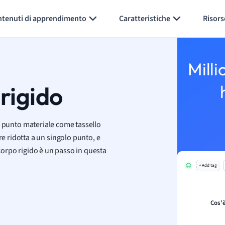
Generate flashcards
Summarize page
ntenuti di apprendimento
Caratteristiche
Risors
Milli
rigido
 il punto materiale come tassello
 ridotta a un singolo punto, e
 corpo rigido è un passo in questa
+ Add tag
Cos'