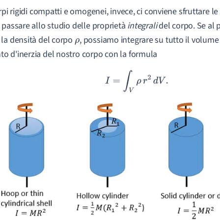
rpi rigidi compatti e omogenei, invece, ci conviene sfruttare le
 passare allo studio delle proprietà
integrali
del corpo. Se al 
la densità del corpo
, possiamo integrare su tutto il volume 
ρ
 d'inerzia del nostro corpo con la formula
I
=
∫
V
ρ
r
2
d
V
.