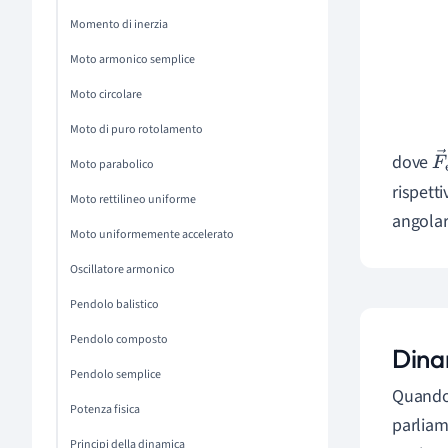
Momento di inerzia
Moto armonico semplice
Moto circolare
Moto di puro rotolamento
dove
F
Moto parabolico
rispett
st
Moto rettilineo uniforme
angolar
Moto uniformemente accelerato
Oscillatore armonico
Pendolo balistico
Pendolo composto
Dina
Pendolo semplice
Quando 
Potenza fisica
parliam
Principi della dinamica