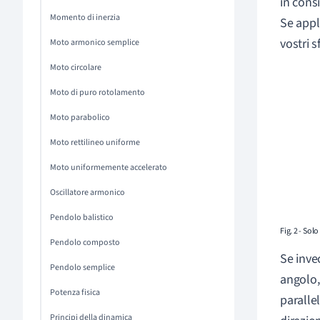
in cons
Momento di inerzia
Se appl
vostri 
Moto armonico semplice
Moto circolare
Moto di puro rotolamento
Moto parabolico
Moto rettilineo uniforme
Moto uniformemente accelerato
Oscillatore armonico
Pendolo balistico
Fig. 2 - Sol
Pendolo composto
Se inve
Pendolo semplice
angolo,
Potenza fisica
paralle
Principi della dinamica