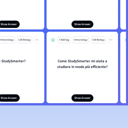
Show Answer
Show Answer
Immunology
Cell Biology
Mo
+ Add tag
Immunology
Cell Biology
Mo
è StudySmarter?
Come StudySmarter mi aiuta a
studiare in modo più efficiente?
Show Answer
Show Answer