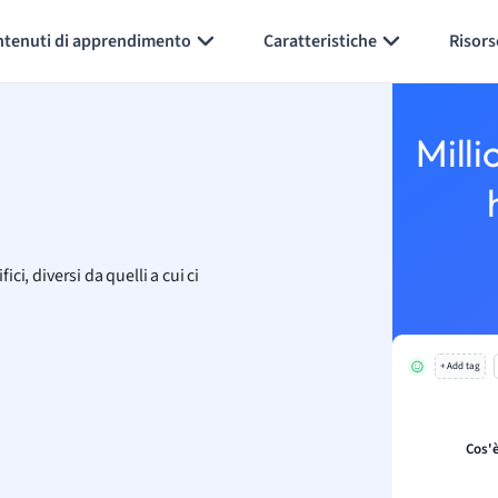
Generate flashcards
Summarize page
ntenuti di apprendimento
Caratteristiche
Risors
Milli
ici, diversi da quelli a cui ci
+ Add tag
Cos'