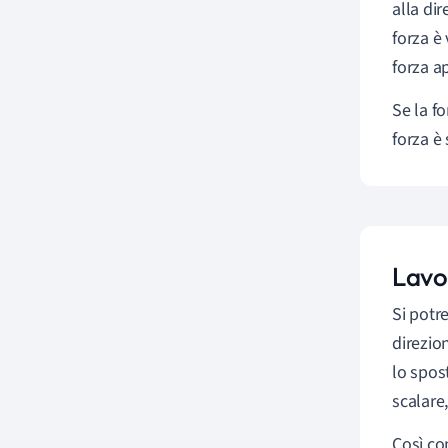
alla di
forza è 
forza a
Se la fo
forza è
Lavo
Si potr
direzion
lo spos
scalare
Così co