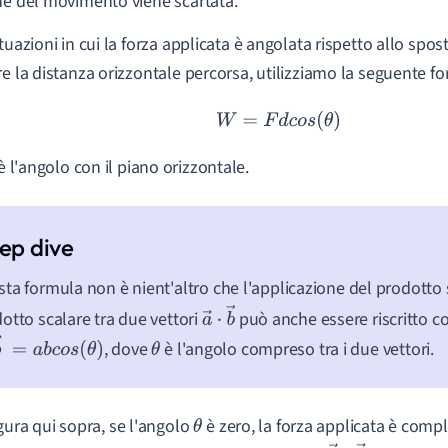
ne del movimento viene scartata.
ituazioni in cui la forza applicata è angolata rispetto allo s
re la distanza orizzontale percorsa, utilizziamo la seguente f
W
=
F
d
c
o
s
(
θ
)
è l'angolo con il piano orizzontale.
ta formula non è nient'altro che l'applicazione del prodotto sca
otto scalare tra due vettori
può anche essere riscritto 
a
→
⋅
, dove
è l'angolo compreso tra i due vettori.
b
→
b
→
=
a
b
c
o
s
(
θ
)
θ
igura qui sopra,
se l'angolo
è zero, la forza applicata è comp
θ