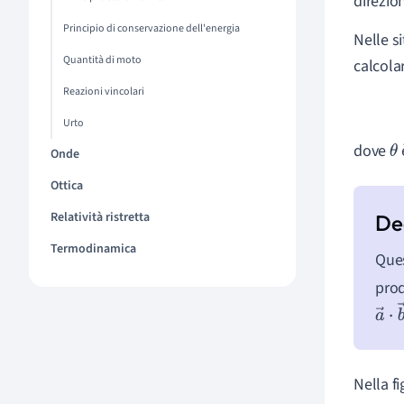
direzio
Principio di conservazione dell'energia
Nelle s
Quantità di moto
calcola
Reazioni vincolari
Urto
dove
θ
Onde
Ottica
Relatività ristretta
Termodinamica
Ques
prod
a
→
⋅
Nella f