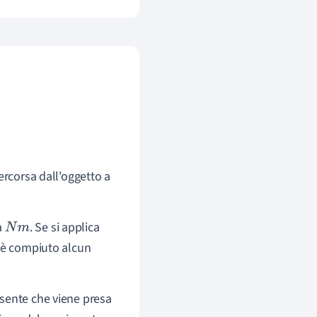
ercorsa dall'oggetto a
a
. Se si applica
N
m
i è compiuto alcun
sente che viene presa