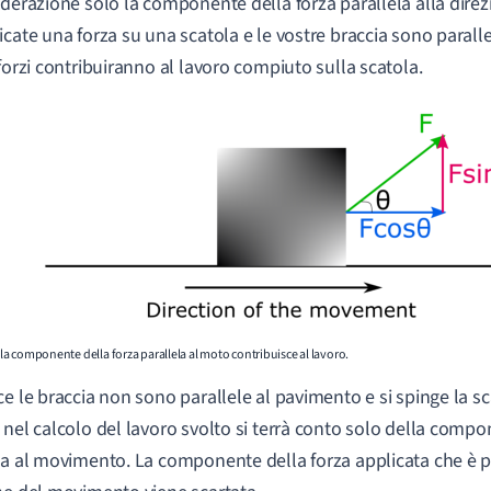
iderazione solo la componente della forza parallela alla dir
icate una forza su una scatola e le vostre braccia sono parallel
sforzi contribuiranno al lavoro compiuto sulla scatola.
o la componente della forza parallela al moto contribuisce al lavoro.
ce le braccia non sono parallele al pavimento e si spinge la s
 nel calcolo del lavoro svolto si terrà conto solo della compo
la al movimento. La componente della forza applicata che è p