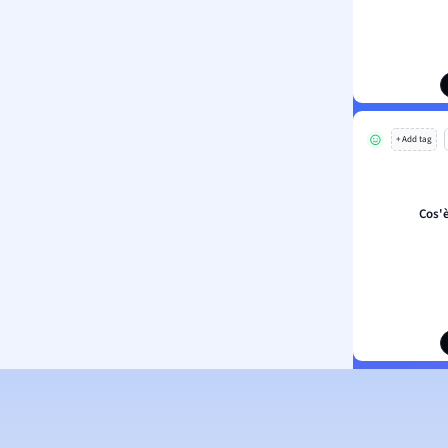
+ Add tag
Cos'