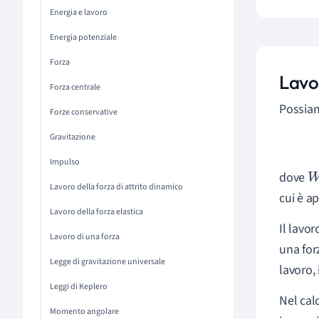
Energia e lavoro
Energia potenziale
Forza
Lavo
Forza centrale
Possiam
Forze conservative
Gravitazione
Impulso
dove
W
Lavoro della forza di attrito dinamico
cui è ap
Lavoro della forza elastica
Il lavo
Lavoro di una forza
una for
Legge di gravitazione universale
lavoro,
Leggi di Keplero
Nel cal
Momento angolare