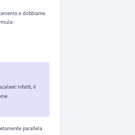
postamento e dobbiamo
ormula:
lare! Infatti, il
come
letamente parallela