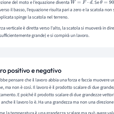
rezione del moto e l'equazione diventa
. Se
W
=
F
→
⋅
d
→
θ
=
90
∘
verso il basso, l'equazione risulta pari a zero e la scatola non
pplicata spinge la scatola nel terreno.
rza verticale è diretta verso l'alto, la scatola si muoverà in dire
 sufficientemente grande) e si compirà un lavoro.
ro positivo e negativo
ebbe pensare che il lavoro abbia una forza e faccia muovere u
e, ma non è così. Il lavoro è il prodotto scalare di due grandezz
tamento. E poiché il prodotto scalare di due grandezze vettor
, anche il lavoro lo è. Ha una grandezza ma non una direzione 
me la temperatura è una grandezza scalare ma può avere valor