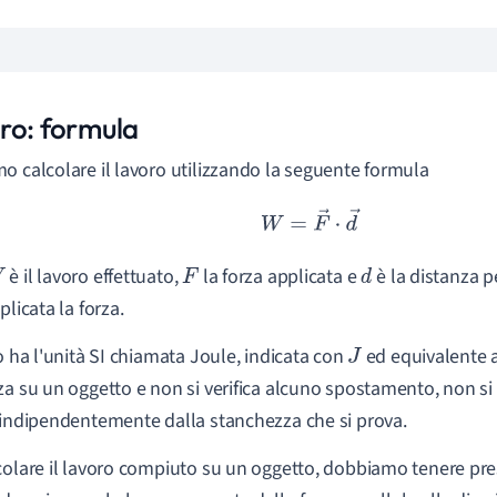
ro: formula
o calcolare il lavoro utilizzando la seguente formula
W
=
F
→
⋅
d
→
è il lavoro effettuato,
la forza applicata e
è la distanza p
F
d
plicata la forza.
ro ha l'unità SI chiamata Joule, indicata con
ed equivalente 
J
za su un oggetto e non si verifica alcuno spostamento, non s
 indipendentemente dalla stanchezza che si prova.
colare il lavoro compiuto su un oggetto, dobbiamo tenere pre