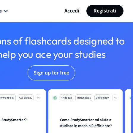
Accedi
Registrati
e
ons of flashcards designed to
help you ace your studies
Sign up for free
Immunology
Cell Biology
Mo
+ Add tag
Immunology
Cell Biology
Mo
è StudySmarter?
Come StudySmarter mi aiuta a
studiare in modo più efficiente?