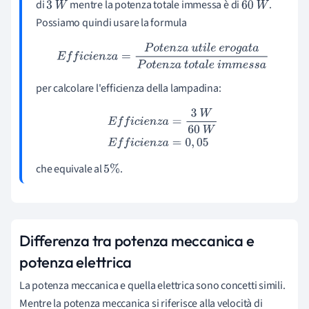
di
mentre la potenza totale immessa è di
.
3
W
60
W
Possiamo quindi usare la formula
E
f
f
i
c
i
e
n
z
a
=
P
o
t
e
n
z
a
u
t
i
l
e
e
r
o
g
a
t
a
P
o
t
e
n
z
a
t
o
t
a
l
e
i
m
m
e
s
s
a
per calcolare l'efficienza della lampadina:
E
f
f
i
c
i
e
n
z
a
=
3
W
60
W
E
f
f
i
c
i
e
n
z
a
=
0
,
05
che equivale al
.
5
%
Differenza tra potenza meccanica e
potenza elettrica
La potenza meccanica e quella elettrica sono concetti simili.
Mentre la potenza meccanica si riferisce alla velocità di