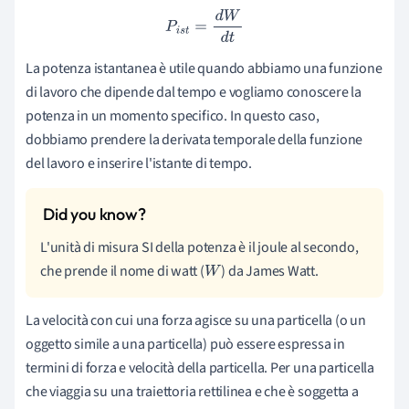
P
i
s
t
=
d
W
d
t
La potenza istantanea è utile quando abbiamo una funzione
di lavoro che dipende dal tempo e vogliamo conoscere la
potenza in un momento specifico. In questo caso,
dobbiamo prendere la derivata temporale della funzione
del lavoro e inserire l'istante di tempo.
L'unità di misura SI della potenza è il joule al secondo,
che prende il nome di watt (
) da James Watt.
W
La velocità con cui una forza agisce su una particella (o un
oggetto simile a una particella) può essere espressa in
termini di forza e velocità della particella. Per una particella
che viaggia su una traiettoria rettilinea e che è soggetta a