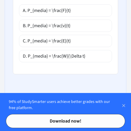
A. P_{media} = \frac{F}{t}
B. P_{media} = \frac{v}{t}
C. P_{media} = \frac{E}{t}
D. P_{media} = \frac{W}{\Delta t}
94% of StudySmarter users achieve better grades with our
free platform.
Contents
Contents
Open in our app
Download now!