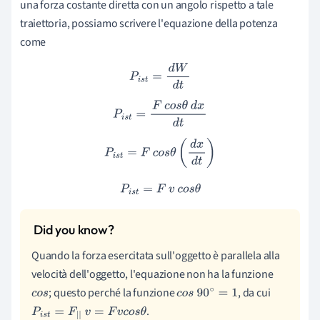
una forza costante diretta con un angolo rispetto a tale
traiettoria, possiamo scrivere l'equazione della potenza
come
P
i
s
t
=
d
W
d
t
P
i
s
t
=
F
c
o
s
θ
d
x
d
t
P
i
s
t
=
F
c
o
s
θ
(
d
x
d
t
)
P
i
s
t
=
F
v
c
o
s
θ
Quando la forza esercitata sull'oggetto è parallela alla
velocità dell'oggetto, l'equazione non ha la funzione
; questo perché la funzione
, da cui
c
o
s
c
o
s
90
∘
=
1
.
P
i
s
t
=
F
|
|
v
=
F
v
c
o
s
θ