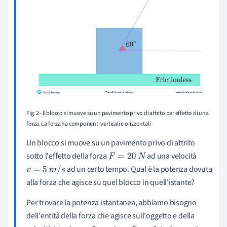
Fig. 2 - Il blocco si muove su un pavimento privo di attrito per effetto di una
forza. La forza ha componenti verticali e orizzontali
Un blocco si muove su un pavimento privo di attrito
sotto l'effetto della forza
ad una velocità
F
=
20
N
ad un certo tempo. Qual è la potenza dovuta
v
=
5
m
/
s
alla forza che agisce su quel blocco in quell'istante?
Per trovare la potenza istantanea, abbiamo bisogno
dell'entità della forza che agisce sull'oggetto e della