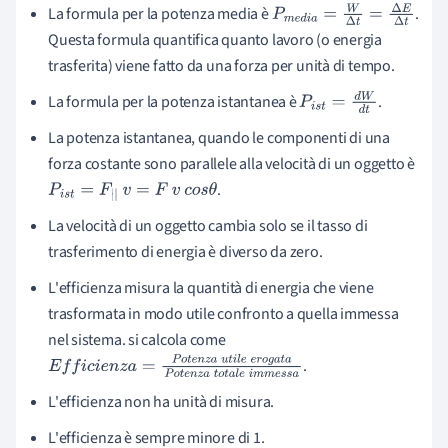
La formula per la potenza media è
.
P
m
e
d
i
a
=
W
Δ
t
=
Δ
E
Δ
t
Questa formula quantifica quanto lavoro (o energia
trasferita) viene fatto da una forza per unità di tempo.
La formula per la potenza istantanea è
.
P
i
s
t
=
d
W
d
t
La potenza istantanea, quando le componenti di una
forza costante sono parallele alla velocità di un oggetto è
.
P
i
s
t
=
F
|
|
v
=
F
v
c
o
s
θ
La velocità di un oggetto cambia solo se il tasso di
trasferimento di energia è diverso da zero.
L'efficienza misura la quantità di energia che viene
trasformata in modo utile confronto a quella immessa
nel sistema. si calcola come
.
E
f
f
i
c
i
e
n
z
a
=
P
o
t
e
n
z
a
u
t
i
l
e
e
r
o
g
a
t
a
P
o
t
e
n
z
a
t
o
t
a
l
e
i
m
m
e
s
s
a
L'efficienza non ha unità di misura.
L'efficienza è sempre minore di 1.