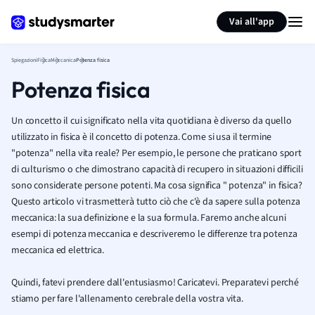
Generate flashcards
Summarize page
Vai all'app
Spiegazioni
Fisica
Meccanica
Potenza fisica
Potenza fisica
Un concetto il cui significato nella vita quotidiana è diverso da quello
utilizzato in fisica è il concetto di potenza. Come si usa il termine
"potenza" nella vita reale? Per esempio, le persone che praticano sport
di culturismo o che dimostrano capacità di recupero in situazioni difficili
sono considerate persone potenti. Ma cosa significa " potenza" in fisica?
Questo articolo vi trasmetterà tutto ciò che c'è da sapere sulla potenza
meccanica: la sua definizione e la sua formula. Faremo anche alcuni
esempi di potenza meccanica e descriveremo le differenze tra potenza
meccanica ed elettrica.
Quindi, fatevi prendere dall'entusiasmo! Caricatevi. Preparatevi perché
stiamo per fare l'allenamento cerebrale della vostra vita.