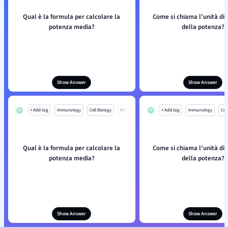
Qual è la formula per calcolare la
Come si chiama l'unità di 
potenza media?
della potenza?
Show Answer
Show Answer
+ Add tag
Immunology
Cell Biology
Mo
+ Add tag
Immunology
Cell
Qual è la formula per calcolare la
Come si chiama l'unità di 
potenza media?
della potenza?
Show Answer
Show Answer