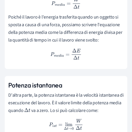
P
m
e
d
i
a
=
W
Δ
t
Poiché il lavoro è l'energia trasferita quando un oggetto si
sposta a causa di una forza, possiamo scrivere l'equazione
della potenza media come la differenza di energia divisa per
la quantità di tempo in cui il lavoro viene svolto:
P
m
e
d
i
a
=
Δ
E
Δ
t
Potenza istantanea
D'altra parte, la potenza istantanea è la velocità istantanea di
esecuzione del lavoro. È il valore limite della potenza media
quando
va a zero. Lo si può calcolare come:
Δ
t
P
i
s
t
=
lim
Δ
t
→
0
W
Δ
t