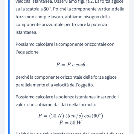
velocità istantanea. Osserviamo figura 2. La forza agisce
sulla scatola a
. Poiché la componente verticale della
60
forza non compie lavoro, abbiamo bisogno della
∘
componente orizzontale per trovare la potenza
istantanea.
Possiamo calcolare la componente orizzontale con
l'equazione
P
=
F
v
c
o
s
θ
perché la componente orizzontale della forza agisce
parallelamente alla velocità dell'oggetto.
Possiamo calcolare la potenza istantanea inserendo i
valori che abbiamo dai dati nella formula:
P
=
(
20
N
)
(
5
m
/
s
)
c
o
s
(
60
∘
)
P
=
50
W