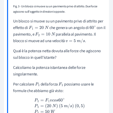
Fig. 3 - Un blocco si muove su un pavimento privo di attrito. Due forze
agiscono sull'oggetto in direzioni opposte.
Un blocco si muove su un pavimento privo di attrito per
effetto di
che genera un angolo di
con il
F
1
=
20
N
60
pavimento, e
parallela al pavimento. Il
F
2
=
10
N
∘
blocco si muove ad una velocità
.
v
=
5
m
/
s
Qual è la potenza netta dovuta alle forze che agiscono
sul blocco in quell'istante?
Calcoliamo la potenza istantanea delle forze
singolarmente.
Per calcolare
della forza
possiamo usare le
P
1
F
1
formule che abbiamo già visto:
P
1
=
F
1
v
c
o
s
60
∘
P
1
=
(
20
N
)
(
5
m
/
s
)
(
0
,
5
)
P
1
=
50
W