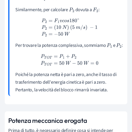
Similarmente, per calcolare
dovuta a
:
P
2
F
2
P
2
=
F
1
v
c
o
s
180
∘
P
2
=
(
10
N
)
(
5
m
/
s
)
−
1
P
2
=
−
50
W
Per trovare la potenza complessiva, sommiamo
e
:
P
1
P
2
P
T
O
T
=
P
1
+
P
2
P
T
O
T
=
50
W
−
50
W
=
0
Poiché la potenza netta è pari a zero, anche il tasso di
trasferimento dell'energia cinetica è pari a zero.
Pertanto, la velocità del blocco rimarrà invariata.
Potenza meccanica erogata
Prima di tutto, è necessario definire cosa si intende per