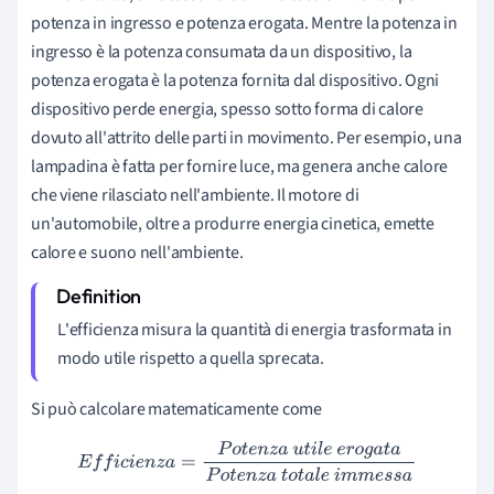
potenza in ingresso e potenza erogata. Mentre la potenza in
ingresso è la potenza consumata da un dispositivo, la
potenza erogata è la potenza fornita dal dispositivo. Ogni
dispositivo perde energia, spesso sotto forma di calore
dovuto all'attrito delle parti in movimento. Per esempio, una
lampadina è fatta per fornire luce, ma genera anche calore
che viene rilasciato nell'ambiente. Il motore di
un'automobile, oltre a produrre energia cinetica, emette
calore e suono nell'ambiente.
L'efficienza misura la quantità di energia trasformata in
modo utile rispetto a quella sprecata.
Si può calcolare matematicamente come
E
f
f
i
c
i
e
n
z
a
=
P
o
t
e
n
z
a
u
t
i
l
e
e
r
o
g
a
t
a
P
o
t
e
n
z
a
t
o
t
a
l
e
i
m
m
e
s
s
a