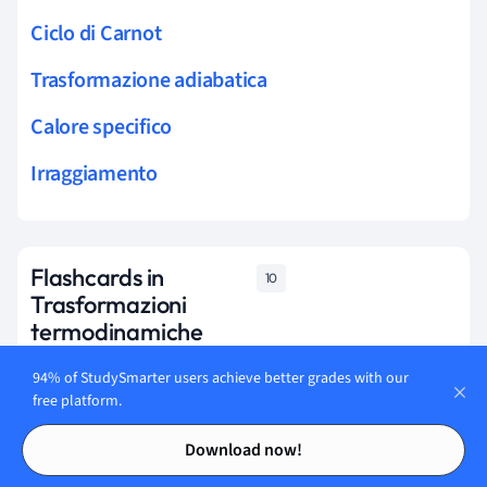
Ciclo di Carnot
Trasformazione adiabatica
Calore specifico
Irraggiamento
Flashcards in
10
Trasformazioni
termodinamiche
94% of StudySmarter users achieve better grades with our
Start learning
free platform.
Contents
Contents
Download now!
Cosa rappresenta il piano di Clapeyron?