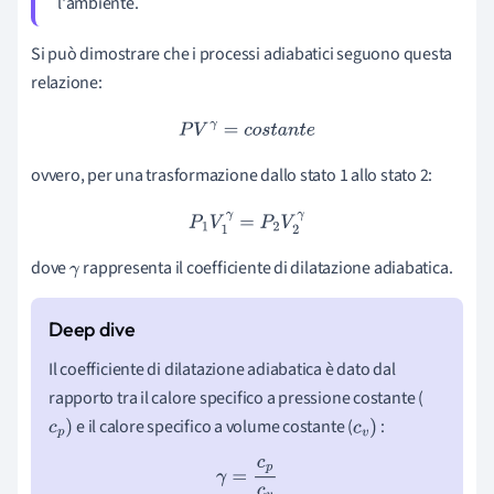
l'ambiente.
Si può dimostrare che i processi adiabatici seguono questa
relazione:
P
V
γ
=
c
o
s
t
a
n
t
e
ovvero, per una trasformazione dallo stato 1 allo stato 2:
P
1
V
1
γ
=
P
2
V
2
γ
dove
rappresenta il coefficiente di dilatazione adiabatica.
γ
Il
coefficiente di dilatazione adiabatica
è dato dal
rapporto tra il calore specifico a pressione costante (
e il calore specifico a volume costante
(
:
c
p
)
c
v
)
γ
=
c
p
c
v