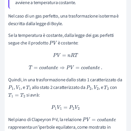
avviene a temperatura costante.
Nel caso di un gas perfetto, una trasformazione isoterma è
descritta dalla legge di Boyle.
Se la temperatura è costante, dalla legge dei gas perfetti
segue che il prodotto
è costante:
P
V
P
V
=
n
R
T
T
=
c
o
s
t
a
n
t
e
⇒
P
V
=
c
o
s
t
a
n
t
e
.
Quindi, in una trasformazione dallo stato 1 caratterizzato da
,
, e
allo stato 2
caratterizzato da
,
, e
con
P
1
V
1
T
1
P
2
V
2
T
2
si avrà:
T
1
=
T
2
P
1
V
1
=
P
2
V
2
Nel piano di Clapeyron P-V, la relazione
P
V
=
c
o
s
t
a
n
t
e
rappresenta un'iperbole equilatera, come mostrato in