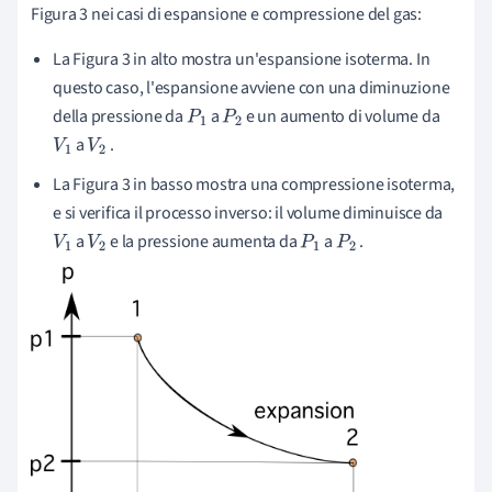
Figura 3 nei casi di espansione e compressione del gas:
La Figura 3 in alto mostra un'espansione isoterma. In
questo caso, l'espansione avviene con una diminuzione
della pressione da
a
e un aumento di volume da
P
1
P
2
a
.
V
1
V
2
La Figura 3 in basso mostra una compressione isoterma,
e si verifica il processo inverso: il volume diminuisce da
a
e la pressione aumenta da
a
.
V
1
V
2
P
1
P
2