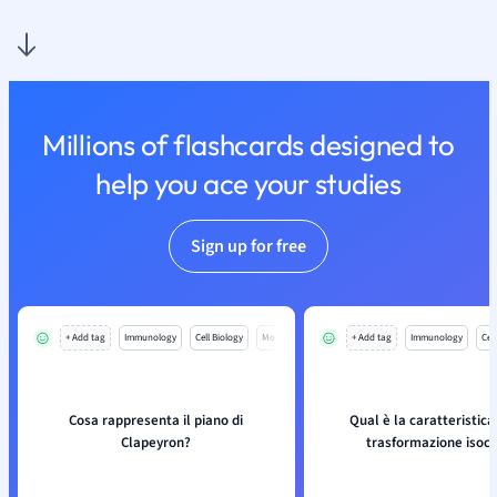
Millions of flashcards designed to
help you ace your studies
Sign up for free
+ Add tag
Immunology
Cell Biology
Mo
+ Add tag
Immunology
Cell
Cosa rappresenta il piano di
Qual è la caratteristica
Clapeyron?
trasformazione isoc