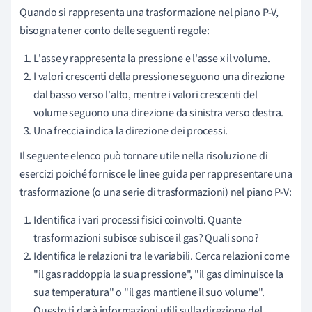
Quando si rappresenta una trasformazione nel piano P-V,
bisogna tener conto delle seguenti regole:
L'asse y rappresenta la pressione e l'asse x il volume.
I valori crescenti della pressione seguono una direzione
dal basso verso l'alto, mentre i valori crescenti del
volume seguono una direzione da sinistra verso destra.
Una freccia indica la direzione dei processi.
Il seguente elenco può tornare utile nella risoluzione di
esercizi poiché fornisce le linee guida per rappresentare una
trasformazione (o una serie di trasformazioni) nel piano P-V:
Identifica i vari processi fisici coinvolti. Quante
trasformazioni subisce subisce il gas? Quali sono?
Identifica le relazioni tra le variabili. Cerca relazioni come
"il gas raddoppia la sua pressione", "il gas diminuisce la
sua temperatura" o "il gas mantiene il suo volume".
Questo ti darà informazioni utili sulla direzione del