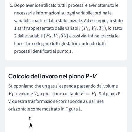
Dopo aver identificato tutti i processi e aver ottenuto le
necessarie informazioni su ogni variabile, ordina le
variabili a partire dallo stato iniziale. Ad esempio, lo stato
1 sarà rappresentato dalle variabili
, lo stato
(
P
1
,
V
1
,
T
1
)
2 dalle variabili
e così via. Infine, traccia le
(
P
2
,
V
2
,
T
2
)
linee che collegano tutti gli stati includendo tutti i
processi identificati al punto 1.
Calcolo del lavoro nel piano P
-V
Supponiamo che un gas si espanda passando dal volume
al volume
a pressione costante
. Sul piano P-
V
1
V
2
P
=
P
1
V, questra trasformazione corrisponde a una linea
orizzontale come mostrato in Figura 1.