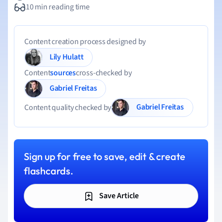
10 min reading time
Content creation process designed by
Lily Hulatt
Content
sources
cross-checked by
Gabriel Freitas
Gabriel Freitas
Content quality checked by
Sign up for free to save, edit & create
flashcards.
Save Article