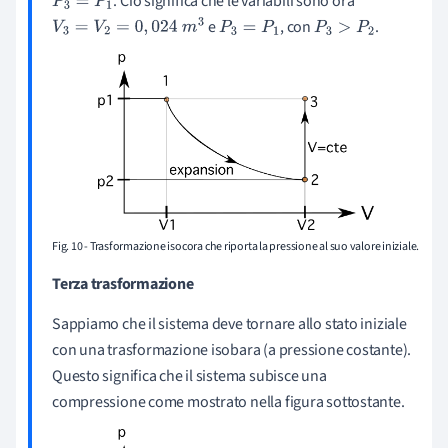
. Ciò significa che le variabili sono ora
P
3
=
P
1
e
, con
.
V
3
=
V
2
=
0
,
024
m
3
P
3
=
P
1
P
3
>
P
2
Fig. 10 - Trasformazione isocora che riporta la pressione al suo valore iniziale.
Terza trasformazione
Sappiamo che il sistema deve tornare allo stato iniziale
con una trasformazione isobara (a pressione costante).
Questo significa che il sistema subisce una
compressione come mostrato nella figura sottostante.