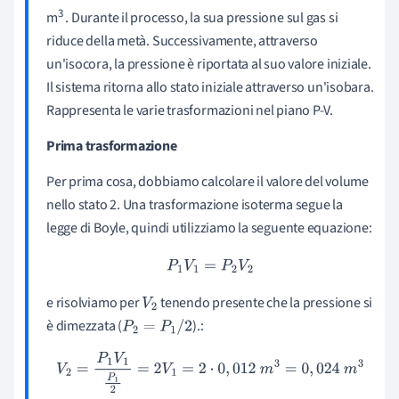
3
m
. Durante il processo, la sua pressione sul gas si
riduce della metà. Successivamente, attraverso
un'isocora, la pressione è riportata al suo valore iniziale.
Il sistema ritorna allo stato iniziale attraverso un'isobara.
Rappresenta le varie trasformazioni nel piano P-V.
Prima trasformazione
Per prima cosa, dobbiamo calcolare il valore del volume
nello stato 2. Una trasformazione isoterma segue la
legge di Boyle, quindi utilizziamo la seguente equazione:
P
1
V
1
=
P
2
V
2
e risolviamo per
tenendo presente che la pressione si
V
2
è dimezzata (
).:
P
2
=
P
1
/
2
V
2
=
P
1
V
1
P
1
2
=
2
V
1
=
2
⋅
0
,
012
m
3
=
0
,
024
m
3