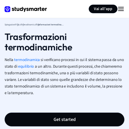
Generate flashcards
Summarize page
Vai all'app
Spiegazioni
Fisica
Termodinamica
Trasformazioni termodinamiche
Trasformazioni
termodinamiche
Nella
termodinamica
si verificano processi in cui il sistema passa da uno
stato di
equilibrio
a un altro. Durante questi processi, che chiameremo
trasformazioni termodinamiche, una o più variabili di stato possono
variare. Le variabili di stato sono quelle grandezze che determinano lo
stato termodinamico di un sistema e includono il volume, la pressione
e la temperatura.
Get started