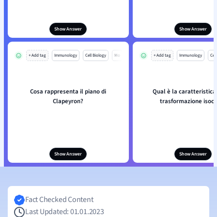
Show Answer
Show Answer
+ Add tag
Immunology
Cell Biology
Mo
+ Add tag
Immunology
Cell
Cosa rappresenta il piano di
Qual è la caratteristica
Clapeyron?
trasformazione isoc
Show Answer
Show Answer
Fact Checked Content
Last Updated: 01.01.2023