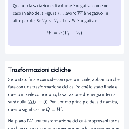
Quando la variazione di volume è negativa come nel
caso in alto della Figura 7, il lavoro
è negativo. In
W
altre parole, Se
, allora W è negativo:
V
f
<
V
i
W
=
P
(
V
f
−
V
i
)
Trasformazioni cicliche
Se lo stato finale coincide con quello iniziale, abbiamo a che
fare con una trasformazione ciclica. Poiché lo stato finale e
quello iniziale coincidono, la variazione di energia interna
sarà nulla (
). Per il primo principio della dinamica,
Δ
U
=
0
questo significa che
.
Q
=
W
Nel piano P-V, una trasformazione ciclica è rappresentata da
una linea chiusa, come puoi vedere nella figura seguente nel