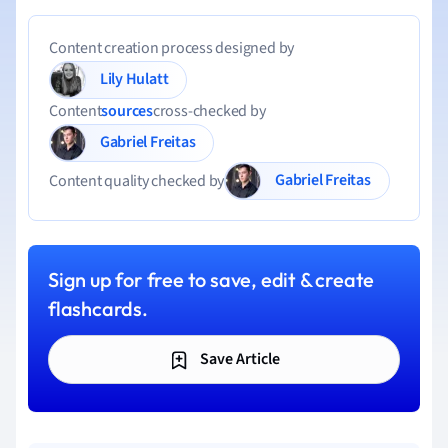
Content creation process designed by
Lily Hulatt
Content
sources
cross-checked by
Gabriel Freitas
Gabriel Freitas
Content quality checked by
Sign up for free to save, edit & create
flashcards.
Save Article