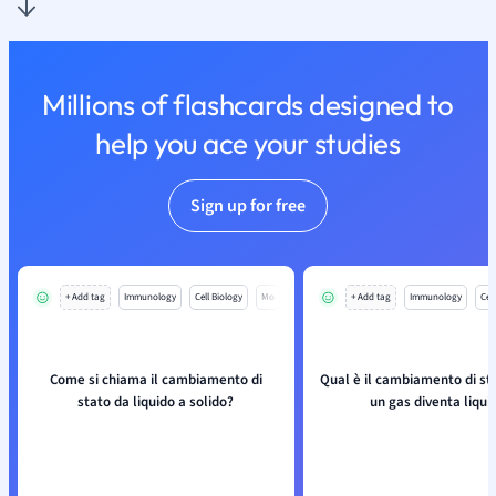
Millions of flashcards designed to
help you ace your studies
Sign up for free
+ Add tag
Immunology
Cell Biology
Mo
+ Add tag
Immunology
Cell
Come si chiama il cambiamento di
Qual è il cambiamento di s
stato da liquido a solido?
un gas diventa liqui