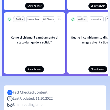
Show Answer
Show Answer
+ Add tag
Immunology
Cell Biology
Mo
+ Add tag
Immunology
Cell
Come si chiama il cambiamento di
Qual è il cambiamento di s
stato da liquido a solido?
un gas diventa liqui
Show Answer
Show Answer
Fact Checked Content
Last Updated: 11.10.2022
8 min reading time