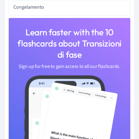
Congelamento
Learn faster with the 10
flashcards about Transizioni
di fase
Sign up for free to gain access to all our flashcards.