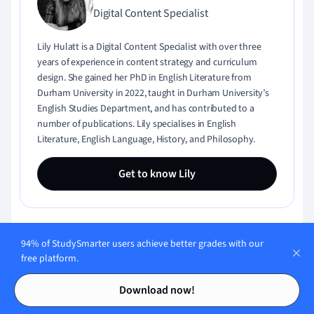
Digital Content Specialist
Lily Hulatt is a Digital Content Specialist with over three
years of experience in content strategy and curriculum
design. She gained her PhD in English Literature from
Durham University in 2022, taught in Durham University’s
English Studies Department, and has contributed to a
number of publications. Lily specialises in English
Literature, English Language, History, and Philosophy.
Get to know Lily
94% of StudySmarter users achieve better grades with our
Content Quality Monitored by:
free platform.
Contents
Contents
Download now!
Gabriel Freitas