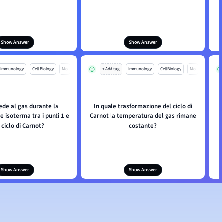
Show Answer
Show Answer
Immunology
Cell Biology
Mo
+ Add tag
Immunology
Cell Biology
Mo
ede al gas durante la
In quale trasformazione del ciclo di
Q
 isoterma tra i punti 1 e
Carnot la temperatura del gas rimane
 ciclo di Carnot?
costante?
Show Answer
Show Answer