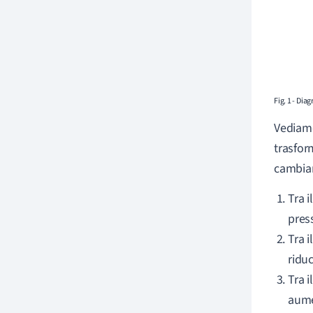
Fig. 1 - Dia
Vediamo
trasfor
cambiare
Tra 
pres
Tra 
ridu
Tra 
aume