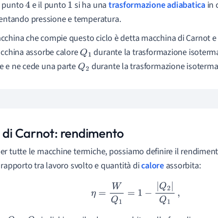
il punto
e il punto
si ha una
trasformazione adiabatica
in 
4
1
ntando pressione e temperatura.
china che compie questo ciclo è detta macchina di Carnot e 
acchina assorbe calore
durante la trasformazione isoterma i
Q
1
 e ne cede una parte
durante la trasformazione isoterma i
Q
2
o di Carnot: rendimento
r tutte le macchine termiche, possiamo definire il rendimento
 rapporto tra lavoro svolto e quantità di
calore
assorbita:
η
=
W
Q
1
=
1
−
|
Q
2
|
Q
1
,