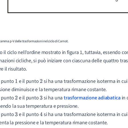
gramma p-V delle trasformazioni nel ciclo di Carnot.
 il ciclo nell'ordine mostrato in figura 1, tuttavia, essendo c
mazioni cicliche, si può iniziare con ciascuna delle quattro tr
 il risultato.
il punto
e il punto
si ha una trasformazione isoterma in cui 
1
2
sione diminuisce e la temperatura rimane costante.
il punto
e il punto
si ha una
trasformazione adiabatica
in 
2
3
cendo la sua temperatura e pressione.
il punto
e il punto
si ha una trasformazione isoterma in cui i
3
4
nta la pressione e la temperatura rimane costante.