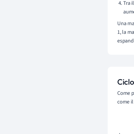
Tra 
aume
Una mac
1, la m
espande
Cicl
Come pe
come il