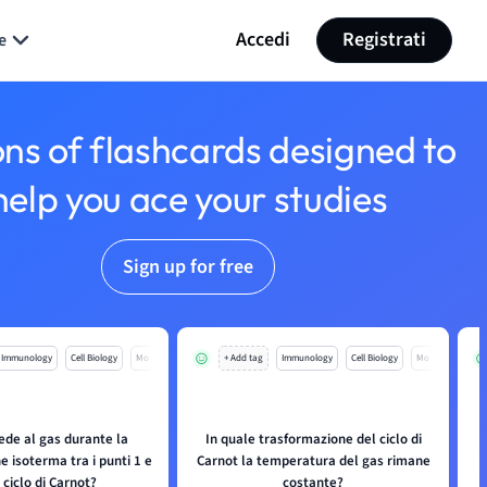
Accedi
Registrati
e
ons of flashcards designed to
help you ace your studies
Sign up for free
Immunology
Cell Biology
Mo
+ Add tag
Immunology
Cell Biology
Mo
ede al gas durante la
In quale trasformazione del ciclo di
Q
 isoterma tra i punti 1 e
Carnot la temperatura del gas rimane
 ciclo di Carnot?
costante?