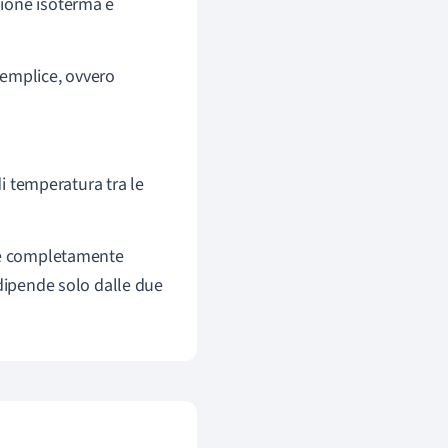
sione isoterma e
semplice, ovvero
di temperatura tra le
t è completamente
 dipende solo dalle due