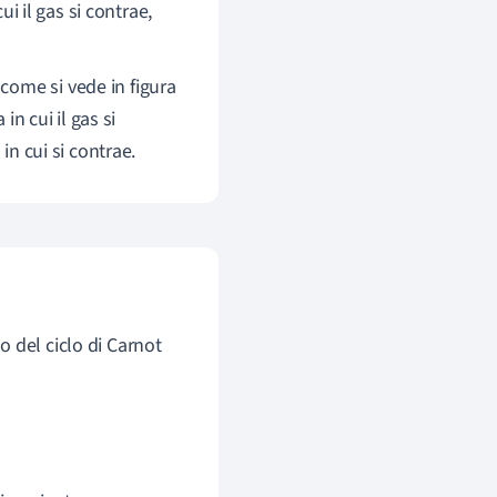
cui il gas si contrae,
come si vede in figura
n cui il gas si
n cui si contrae.
 del ciclo di Carnot