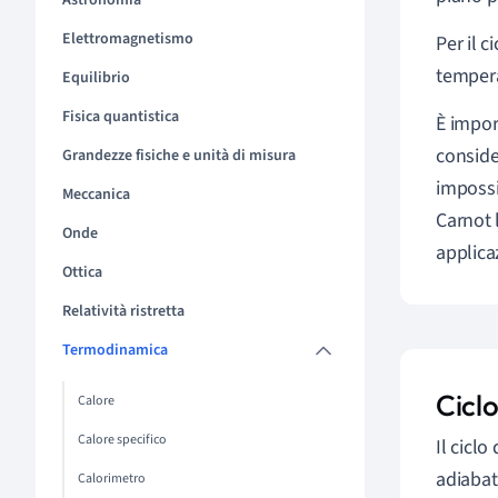
Astronomia
Elettromagnetismo
Per il c
tempera
Equilibrio
Fisica quantistica
È impor
conside
Grandezze fisiche e unità di misura
impossi
Meccanica
Carnot 
Onde
applica
Ottica
Relatività ristretta
Termodinamica
Ciclo
Calore
Calore specifico
Il cicl
adiabati
Calorimetro