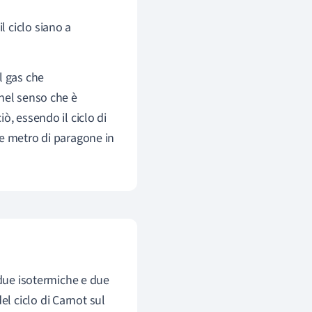
il ciclo siano a
il gas che
 nel senso che è
ò, essendo il ciclo di
me metro di paragone in
 due isotermiche e due
del ciclo di Carnot sul