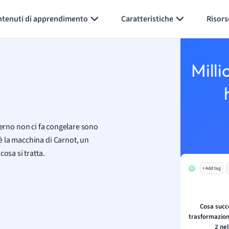
Generate flashcards
Summarize page
ntenuti di apprendimento
Caratteristiche
Risors
Milli
inverno non ci fa congelare sono
 la macchina di Carnot, un
osa si tratta.
+ Add tag
Cosa succ
trasformazione
2 nel