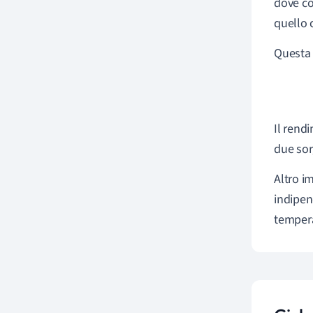
dove c
quello 
Questa 
Il rend
due sor
Altro i
indipen
temper