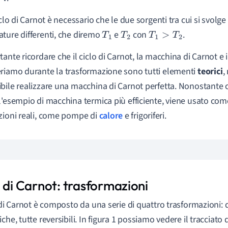
iclo di Carnot è necessario che le due sorgenti tra cui si svolge 
ture differenti, che diremo
e
con
.
T
1
T
2
T
1
>
T
2
tante ricordare che il ciclo di Carnot, la macchina di Carnot e 
riamo durante la trasformazione sono tutti elementi
teorici
,
bile realizzare una macchina di Carnot perfetta. Nonostante ci
l'esempio di macchina termica più efficiente, viene usato co
zioni reali, come pompe di
calore
e frigoriferi.
 di Carnot: trasformazioni
o di Carnot è composto da una serie di quattro trasformazioni:
che, tutte reversibili. In figura 1 possiamo vedere il tracciato 