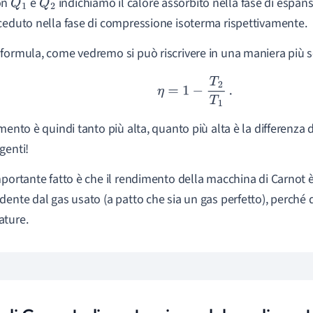
on
e
indichiamo il calore assorbito nella fase di espan
Q
1
Q
2
ceduto nella fase di compressione isoterma rispettivamente.
formula, come vedremo si può riscrivere in una maniera più 
η
=
1
−
T
2
T
1
.
imento è quindi tanto più alta, quanto più alta è la differenza 
genti!
mportante fatto è che il rendimento della macchina di Carno
dente dal gas usato (a patto che sia un gas perfetto), perché
ature.