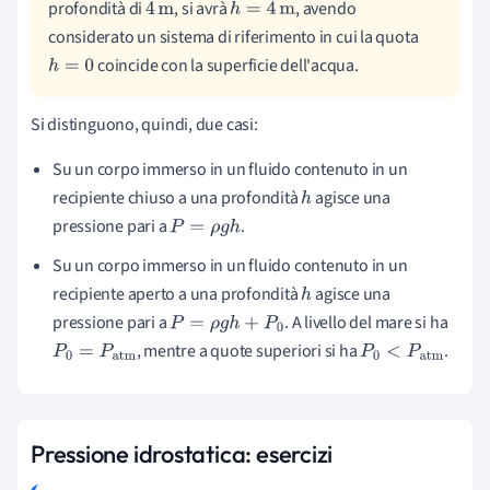
profondità di
, si avrà
, avendo
4
m
h
=
4
m
considerato un sistema di riferimento in cui la quota
coincide con la superficie dell'acqua.
h
=
0
Si distinguono, quindi, due casi:
Su un corpo immerso in un fluido contenuto in un
recipiente chiuso
a una profondità
agisce una
h
pressione pari a
.
P
=
ρ
g
h
Su un corpo immerso in un fluido contenuto in un
recipiente aperto
a una profondità
agisce una
h
pressione pari a
. A livello del mare si ha
P
=
ρ
g
h
+
P
0
, mentre a quote superiori si ha
.
P
0
=
P
atm
P
0
<
P
atm
Pressione idrostatica:
esercizi