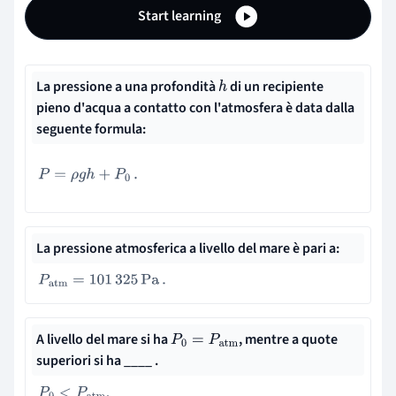
Start learning
La pressione a una profondità
di un recipiente
h
pieno d'acqua a contatto con l'atmosfera è data dalla
seguente formula:
P
=
ρ
g
h
+
P
0
.
La pressione atmosferica a livello del mare è pari a:
P
atm
=
101
325
Pa
.
A livello del mare si ha
, mentre a quote
P
0
=
P
atm
superiori si ha ____ .
.
P
0
<
P
atm