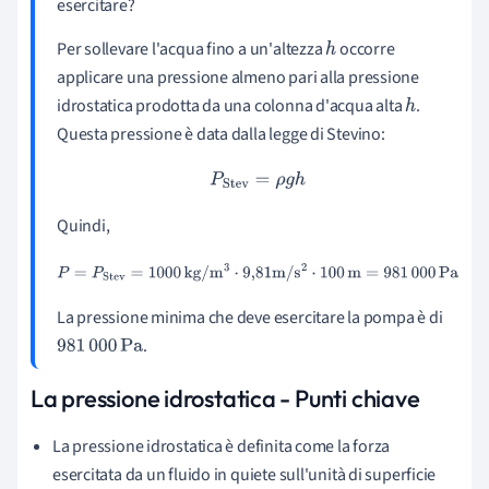
esercitare?
Per sollevare l'acqua fino a un'altezza
occorre
h
applicare una pressione almeno pari alla pressione
idrostatica prodotta da una colonna d'acqua alta
.
h
Questa pressione è data dalla legge di Stevino:
P
Stev
=
ρ
g
h
Quindi,
P
=
P
Stev
=
1000
kg
/
m
3
⋅
9
,
81
m
/
s
2
⋅
100
m
=
981
000
Pa
La pressione minima che deve esercitare la pompa è di
.
981
000
Pa
La pressione idrostatica - Punti chiave
La pressione idrostatica è definita come la forza
esercitata da un fluido in quiete sull'unità di superficie