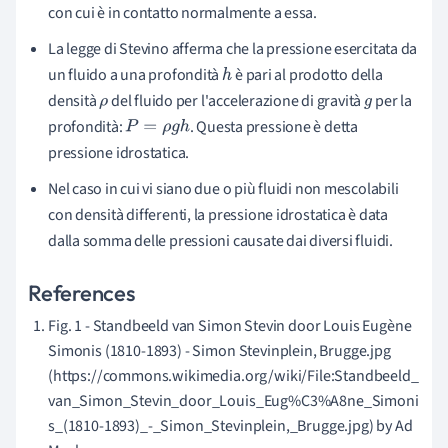
con cui è in contatto normalmente a essa.
La legge di Stevino afferma che la pressione esercitata da
un fluido a una profondità
è pari al prodotto della
h
densità
del fluido per l'accelerazione di gravità
per la
ρ
g
profondità:
. Questa pressione è detta
P
=
ρ
g
h
pressione idrostatica.
Nel caso in cui vi siano due o più fluidi non mescolabili
con densità differenti, la pressione idrostatica è data
dalla somma delle pressioni causate dai diversi fluidi.
References
Fig. 1 - Standbeeld van Simon Stevin door Louis Eugène
Simonis (1810-1893) - Simon Stevinplein, Brugge.jpg
(https://commons.wikimedia.org/wiki/File:Standbeeld_
van_Simon_Stevin_door_Louis_Eug%C3%A8ne_Simoni
s_(1810-1893)_-_Simon_Stevinplein,_Brugge.jpg) by Ad