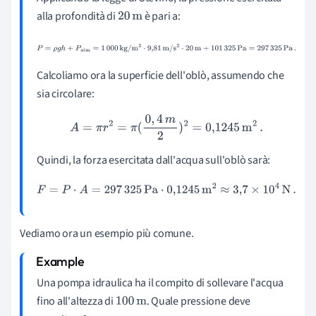
alla profondità di
è pari a:
20
m
P
=
ρ
g
h
+
P
atm
=
1
000
kg
/
m
3
⋅
9
,
81
m
/
s
2
⋅
20
m
+
101
325
Pa
=
297
325
Pa
.
Calcoliamo ora la superficie dell'oblò, assumendo che
sia circolare:
A
=
π
r
2
=
π
(
0
,
4
m
2
)
2
=
0,124
5
m
2
.
Quindi, la forza esercitata dall'acqua sull'oblò sarà:
F
=
P
⋅
A
=
297
325
Pa
⋅
0,124
5
m
2
≈
3
,
7
×
10
4
N
.
Vediamo ora un esempio più comune.
Una pompa idraulica ha il compito di sollevare l'acqua
fino all'altezza di
. Quale pressione deve
100
m