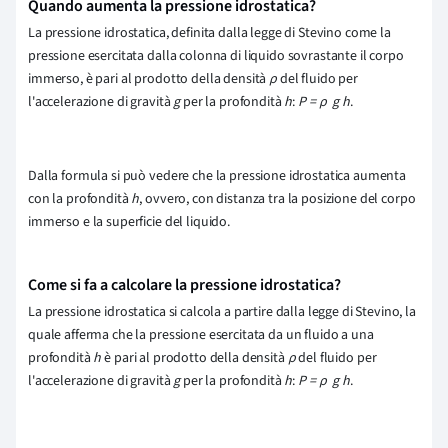
Quando aumenta la pressione idrostatica?
La pressione idrostatica, definita dalla legge di Stevino come la
pressione esercitata dalla colonna di liquido sovrastante il corpo
immerso, è pari al prodotto della densità
ρ
del fluido per
l'accelerazione di gravità
g
per la profondità
h
:
P = ρ g h
.
Dalla formula si può vedere che la pressione idrostatica aumenta
con la profondità
h
, ovvero, con distanza tra la posizione del corpo
immerso e la superficie del liquido.
Come si fa a calcolare la pressione idrostatica?
La pressione idrostatica si calcola a partire dalla legge di Stevino, la
quale afferma che la pressione esercitata da un fluido a una
profondità
h
è pari al prodotto della densità
ρ
del fluido per
l'accelerazione di gravità
g
per la profondità
h
:
P = ρ g h
.