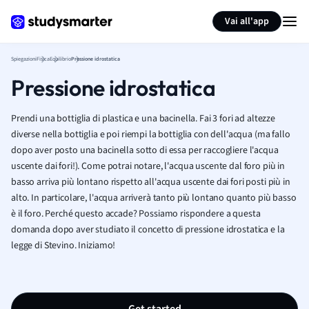
Generate flashcards
Summarize page
Vai all'app
Spiegazioni
Fisica
Equilibrio
Pressione idrostatica
Pressione idrostatica
Prendi una bottiglia di plastica e una bacinella. Fai 3 fori ad altezze
diverse nella bottiglia e poi riempi la bottiglia con dell'acqua (ma fallo
dopo aver posto una bacinella sotto di essa per raccogliere l'acqua
uscente dai fori!). Come potrai notare, l'acqua uscente dal foro più in
basso arriva più lontano rispetto all'acqua uscente dai fori posti più in
alto. In particolare, l'acqua arriverà tanto più lontano quanto più basso
è il foro. Perché questo accade? Possiamo rispondere a questa
domanda dopo aver studiato il concetto di pressione idrostatica e la
legge di Stevino.
Iniziamo!