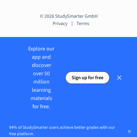
© 2026 StudySmarter GmbH
Privacy
Terms
Explore our
app and
discover
over 50
Sign up for free
million
learning
materials
for free.
94% of StudySmarter users achieve better grades with our
free platform.