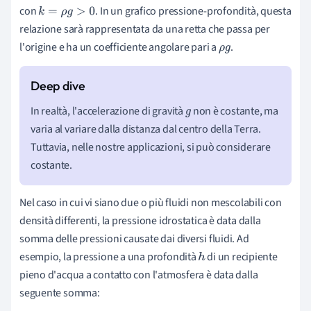
con
. In un grafico pressione-profondità, questa
k
=
ρ
g
>
0
relazione sarà rappresentata da una retta che passa per
l'origine e ha un coefficiente angolare pari a
.
ρ
g
In realtà, l'accelerazione di gravità
non è costante, ma
g
varia al variare dalla distanza dal centro della Terra.
Tuttavia, nelle nostre applicazioni, si può considerare
costante.
Nel caso in cui vi siano due o più fluidi non mescolabili con
densità differenti, la pressione idrostatica è data dalla
somma delle pressioni causate dai diversi fluidi. Ad
esempio, la pressione a una profondità
di un recipiente
h
pieno d'acqua a contatto con l'atmosfera è data dalla
seguente somma: