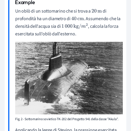
Un oblò di un sottomarino che si trova a
di
20
m
profondità ha un diametro di
. Assumendo che la
40
cm
densità dell'acqua sia di
, calcola la forza
1
000
kg
/
m
2
esercitata sull'oblò dall'esterno.
Fig. 2 - Sottomarino sovietico TK-202 del Progetto 941 della classe "Akula".
Applicando la legge di Stevino, la pressione esercitata