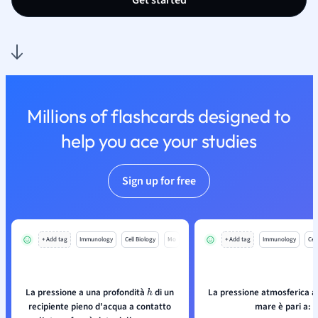
Get started
Millions of flashcards designed to
help you ace your studies
Sign up for free
+ Add tag
Immunology
Cell Biology
Mo
+ Add tag
Immunology
Cell
La pressione a una profondità
di un
La pressione atmosferica a 
h
recipiente pieno d'acqua a contatto
mare è pari a: