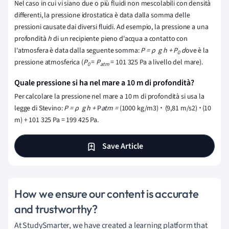
Nel caso in cui vi siano due o più fluidi non mescolabili con densità
differenti, la pressione idrostatica è data dalla somma delle
pressioni causate dai diversi fluidi. Ad esempio, la pressione a una
profondità
h
di un recipiente pieno d'acqua a contatto con
l'atmosfera è data dalla seguente somma:
P = ρ g h +
P
d
ove è la
0
pressione atmosferica (
P
=
P
= 101 325 Pa a livello del mare).
0
atm
Quale pressione si ha nel mare a 10 m di profondità?
Per calcolare la pressione nel mare a 10 m di profondità si usa la
legge di Stevino:
P = ρ g h +
P
atm =
(1000 kg/m3)
⋅
(9,81 m/s2)
⋅
(10
m) + 101 325 Pa = 199 425 Pa.
Save Article
How we ensure our content is accurate
and trustworthy?
At StudySmarter, we have created a learning platform that