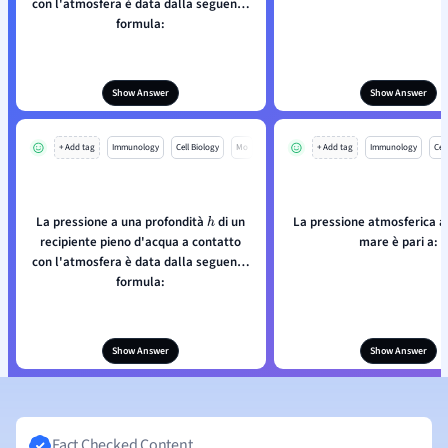
con l'atmosfera è data dalla seguente
formula:
Show Answer
Show Answer
+ Add tag
Immunology
Cell Biology
Mo
+ Add tag
Immunology
Cell
La pressione a una profondità
di un
La pressione atmosferica a 
h
recipiente pieno d'acqua a contatto
mare è pari a:
con l'atmosfera è data dalla seguente
formula:
Show Answer
Show Answer
Fact Checked Content