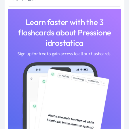
Learn faster with the 3
flashcards about Pressione
idrostatica
Sign up for free to gain access to all our flashcards.