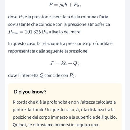
P
=
ρ
g
h
+
P
0
,
dove
è la pressione esercitata dalla colonna d'aria
P
0
sovrastante che coincide con la pressione atmosferica
a livello del mare.
P
atm
=
101
325
Pa
In questo caso, la relazione tra pressione e profondità è
rappresentata dalla seguente espressione:
P
=
k
h
+
Q
,
dove l'intercetta
coincide con
.
Q
P
0
Ricorda che
è la profondità e non l'altezza calcolata a
h
partire dal fondo! In questo caso,
, è la distanza tra la
h
posizione del corpo immerso e la superficie del liquido.
Quindi, se ci troviamo immersi in acqua a una