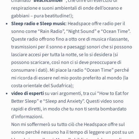
chiamato
“Beachcomber”
, che offre un esercizio di
respirazione e suoni ambientali di onde dell’oceano e
gabbiani – pura beatitudine!);
Sleep radio e Sleep music
: Headspace offre radio per il
sonno come “Rain Radio”, “Night Sound” e “Ocean Time”.
Queste radio offrono fino a otto ore di musica rilassante,
trasmissioni per il sonno e paesaggi sonori che si possono
lasciare accesi per tutta la notte, se lo si desidera (si
possono scaricare, così non ci si deve preoccupare di
consumare i dati). Mi piace la radio “Ocean Time” perché
mi ricorda di essere nel mio posto preferito al mondo (la
costa orientale del Sudafrica);
video di esperti
su vari argomenti, tra cui “How to Eat for
Better Sleep” e “Sleep and Anxiety”. Questi video sono
rapidi e diretti, in modo che tu non ti senta bombardato
d’informazioni.
Non mi soffermerò su tutto ciò che Headspace offre sul
sonno perché nessuno ha il tempo di leggere un post su un