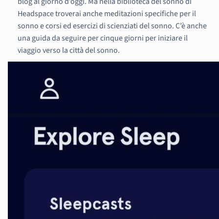
blog al giorno d’oggi. Ma nella biblioteca del sonno di
Headspace troverai anche meditazioni specifiche per il
sonno e corsi ed esercizi di scienziati del sonno. C’è anche
una guida da seguire per cinque giorni per iniziare il
viaggio verso la città del sonno.