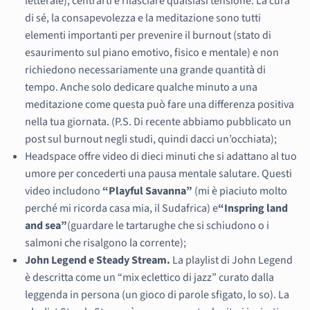
letterale), centrarti e rilasciare qualsiasi tensione. La cura
di sé, la consapevolezza e la meditazione sono tutti
elementi importanti per prevenire il burnout (stato di
esaurimento sul piano emotivo, fisico e mentale) e non
richiedono necessariamente una grande quantità di
tempo. Anche solo dedicare qualche minuto a una
meditazione come questa può fare una differenza positiva
nella tua giornata. (P.S. Di recente abbiamo pubblicato un
post sul burnout negli studi, quindi dacci un’occhiata);
Headspace offre video di dieci minuti che si adattano al tuo
umore per concederti una pausa mentale salutare. Questi
video includono
“Playful Savanna”
(mi è piaciuto molto
perché mi ricorda casa mia, il Sudafrica) e
“Inspring land
and sea”
(guardare le tartarughe che si schiudono o i
salmoni che risalgono la corrente);
John Legend e Steady Stream.
La playlist di John Legend
è descritta come un “mix eclettico di jazz” curato dalla
leggenda in persona (un gioco di parole sfigato, lo so). La