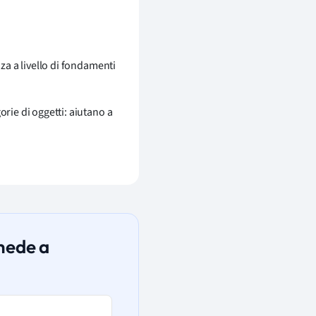
nza a livello di fondamenti
rie di oggetti: aiutano a
chede a