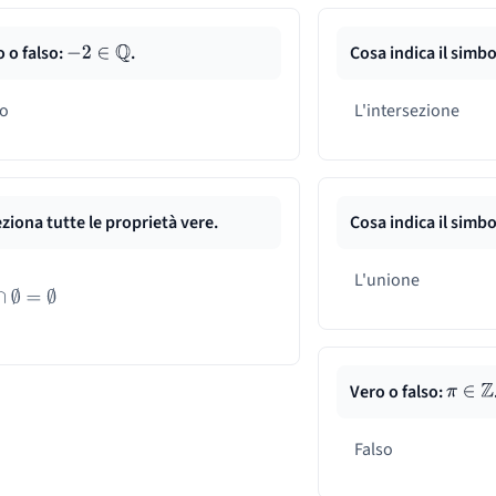
 o falso:
.
Cosa indica il simb
−
2
∈
Q
ro
L'intersezione
ziona tutte le proprietà vere.
Cosa indica il simb
L'unione
∩
∅
=
∅
Vero o falso:
π
∈
Z
Falso