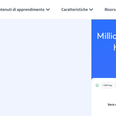
Generate flashcards
Summarize page
ntenuti di apprendimento
Caratteristiche
Risors
Milli
+ Add tag
Vero 