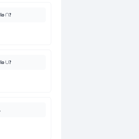
olo
?
∩
olo
?
∪
.