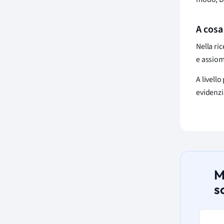
A cosa
Nella ri
e assiom
A livell
evidenzi
M
s