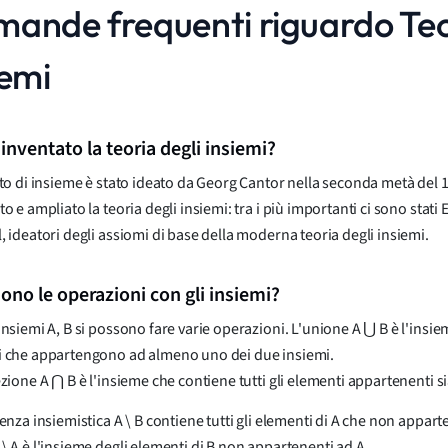
ande frequenti riguardo Teo
iemi
 inventato la teoria degli insiemi?
tto di insieme è stato ideato da Georg Cantor nella seconda metà del 1
o e ampliato la teoria degli insiemi: tra i più importanti ci sono stati
, ideatori degli assiomi di base della moderna teoria degli insiemi.
sono le operazioni con gli insiemi?
insiemi A, B si possono fare varie operazioni. L'unione A ⋃ B è l'insiem
 che appartengono ad almeno uno dei due insiemi.
ezione A ⋂ B è l'insieme che contiene tutti gli elementi appartenenti si
renza insiemistica A \ B contiene tutti gli elementi di A che non appart
\ A è l'insieme degli elementi di B non appartenenti ad A.