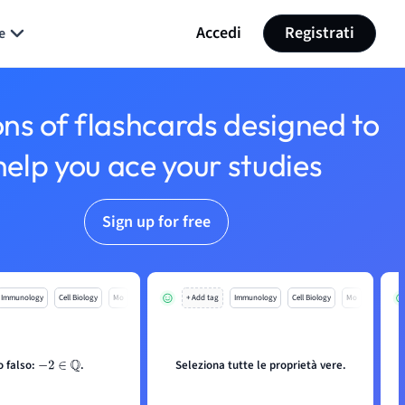
Accedi
Registrati
e
ons of flashcards designed to
help you ace your studies
Sign up for free
Immunology
Cell Biology
Mo
+ Add tag
Immunology
Cell Biology
Mo
o falso:
.
Seleziona tutte le proprietà vere.
−
2
∈
Q