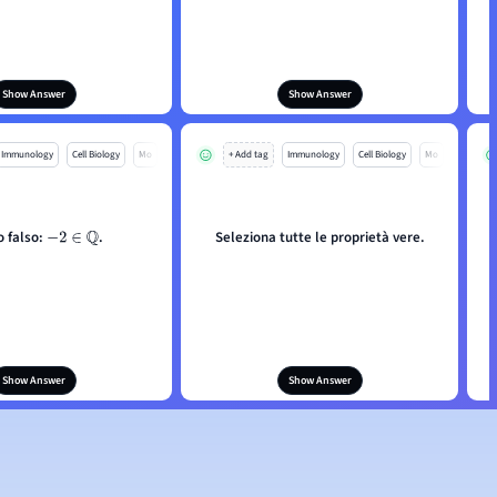
Show Answer
Show Answer
Immunology
Cell Biology
Mo
+ Add tag
Immunology
Cell Biology
Mo
o falso:
.
Seleziona tutte le proprietà vere.
−
2
∈
Q
Show Answer
Show Answer