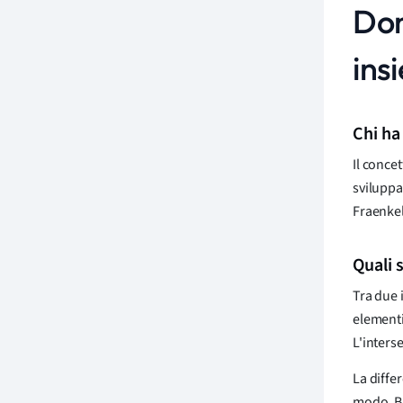
Dom
ins
Chi ha
Il conce
sviluppat
Fraenkel
Quali 
Tra due 
elementi
L'inters
La diffe
modo, B 