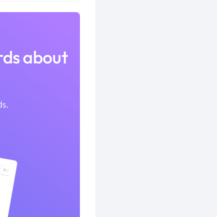
ards about
ds.