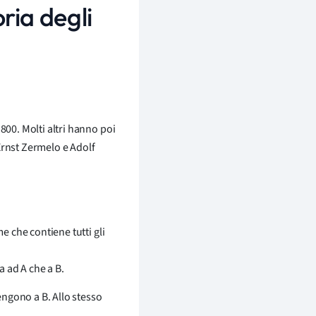
ria degli
800. Molti altri hanno poi
 Ernst Zermelo e Adolf
e che contiene tutti gli
a ad A che a B.
engono a B. Allo stesso