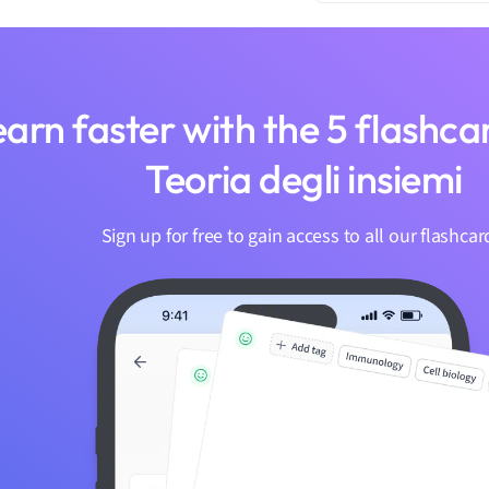
earn faster with the 5 flashc
Teoria degli insiemi
Sign up for free to gain access to all our flashcar