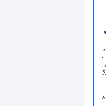
Fig.
A 
pa
C
A
Or