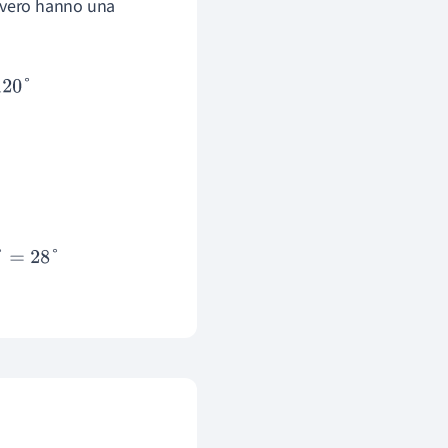
ovvero hanno una
°
−
120
°
−
32
°
=
28
°