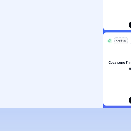
+ Add tag
Cosa sono l'in
u