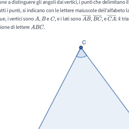
ne a distinguere gli angoli dai vertici, i punti che delimitano il 
tti i punti, si indicano con le lettere maiuscole dell'alfabeto 
ue, i vertici sono
,
e
, e i lati sono
,
, e
: il tr
A
B
C
A
B
B
C
C
A
ione di lettere
.
A
B
C
―
―
―