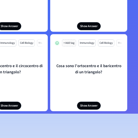
Show Answer
Show Answer
Immunology
Cell Biology
Mo
+ Add tag
Immunology
Cell Biology
Mo
centro e il circocentro di
Cosa sono l'ortocentro e il baricentro
n triangolo?
di un triangolo?
Show Answer
Show Answer