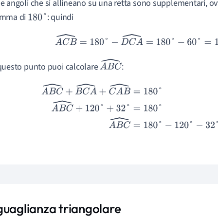
e angoli che si allineano su una retta sono supplementari, 
mma di
: quindi
180
°
A
C
B
^
=
180
°
−
D
C
A
^
=
180
°
−
60
°
=
120
°
questo punto puoi calcolare
:
A
B
C
^
A
B
C
^
+
B
C
A
^
+
C
A
B
^
=
180
°
A
B
C
^
+
120
°
+
32
°
=
180
°
A
B
C
^
=
180
guaglianza triangolare