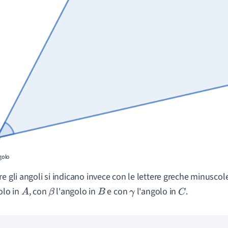
ngolo
e gli angoli si indicano invece con le lettere greche minuscole:
olo in
, con
l'angolo in
e con
l'angolo in
.
A
β
B
γ
C