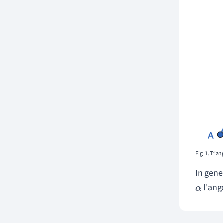
Fig. 1. Tria
In gener
l'ang
α