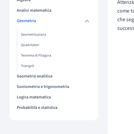
Algebra
Attenzio
come tu
Analisi matematica
che seg
Geometria
success
Geometria piana
Quadrilateri
Teorema di Pitagora
Triangoli
Geometria analitica
Goniometria e trigonometria
Logica matematica
Probabilità e statistica