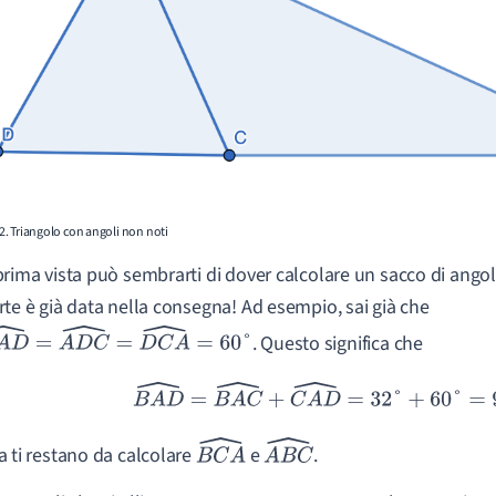
 2. Triangolo con angoli non noti
prima vista può sembrarti di dover calcolare un sacco di angoli
rte è già data nella consegna! Ad esempio, sai già che
. Questo significa che
D
^
=
A
D
C
^
=
D
C
A
^
=
60
°
B
A
D
^
=
B
A
C
^
+
C
A
D
^
=
32
°
+
60
°
=
92
°
a ti restano da calcolare
e
.
B
C
A
^
A
B
C
^