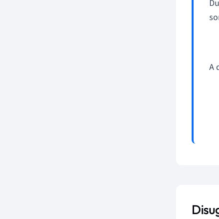
Du
so
A 
Disu