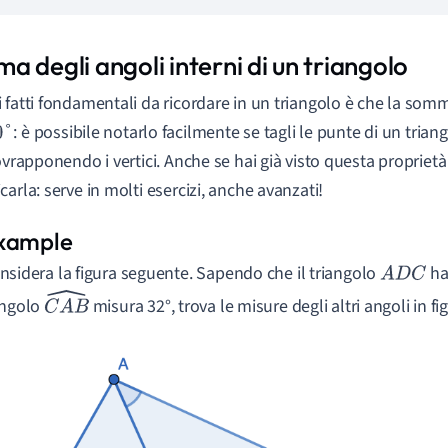
 degli angoli interni di un triangolo
 fatti fondamentali da ricordare in un triangolo è che la somm
: è possibile notarlo facilmente se tagli le punte di un triang
0
°
sovrapponendo i vertici. Anche se hai già visto questa proprietà
carla: serve in molti esercizi, anche avanzati!
nsidera la figura seguente. Sapendo che il triangolo
ha 
A
D
C
angolo
misura 32°, trova le misure degli altri angoli in fi
C
A
B
^