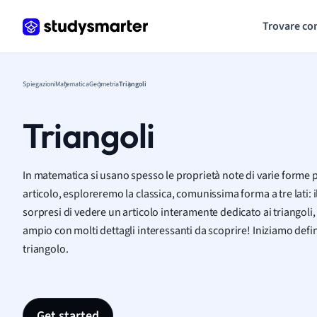
Trovare co
Spiegazioni
Matematica
Geometria
Triangoli
Triangoli
In matematica si usano spesso le proprietà note di varie forme p
articolo, esploreremo la classica, comunissima forma a tre lati: i
sorpresi di vedere un articolo interamente dedicato ai triangoli
ampio con molti dettagli interessanti da scoprire! Iniziamo de
triangolo.
Get started