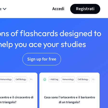
Accedi
Registrati
e
ons of flashcards designed to
help you ace your studies
Sign up for free
Immunology
Cell Biology
Mo
+ Add tag
Immunology
Cell Biology
Mo
centro e il circocentro di
Cosa sono l'ortocentro e il baricentro
n triangolo?
di un triangolo?