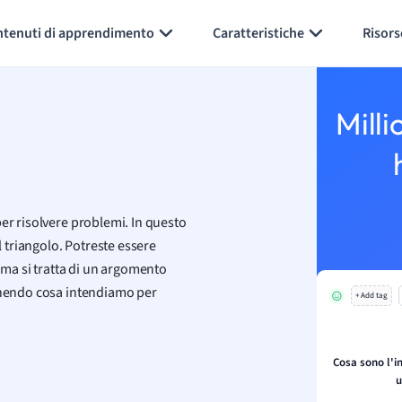
Generate flashcards
Summarize page
ntenuti di apprendimento
Caratteristiche
Risors
Milli
er risolvere problemi. In questo
l triangolo. Potreste essere
, ma si tratta di un argomento
finendo cosa intendiamo per
+ Add tag
Cosa sono l'in
u