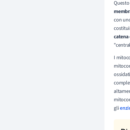
Quest
membr
con uno
costitu
catena 
"central
I mito
mitocon
ossidat
comples
altamen
mitocon
gli
enzi