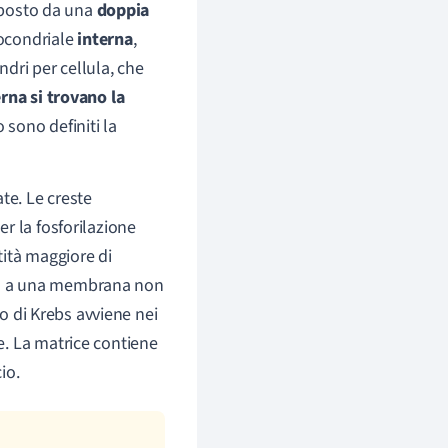
posto da una
doppia
ocondriale
interna
,
dri per cellula, che
na si trovano la
 sono definiti la
ate. Le creste
r la fosforilazione
tità maggiore di
etto a una membrana non
lo di Krebs avviene nei
. La matrice contiene
cio.