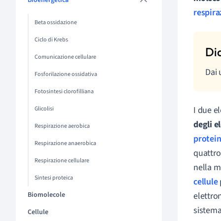
Bioenergetica
respira
Beta ossidazione
Ciclo di Krebs
Comunicazione cellulare
Dai 
Fosforilazione ossidativa
Fotosintesi clorofilliana
I due e
Glicolisi
degli e
Respirazione aerobica
protei
Respirazione anaerobica
quattro
Respirazione cellulare
nella m
Sintesi proteica
cellule
Biomolecole
elettro
sistema
Cellule