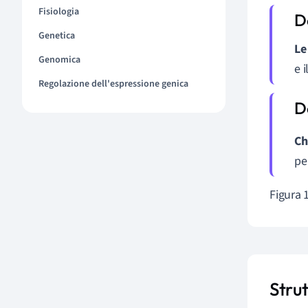
Fisiologia
Genetica
Le
Genomica
e 
Regolazione dell'espressione genica
Ch
pe
Figura 1
Stru