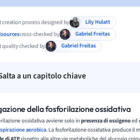
Lily Hulatt
 creation process designed by
Gabriel Freitas
t
sources
cross-checked by
Gabriel Freitas
 quality checked by
Salta a un capitolo chiave
azione della fosforilazione ossidativa
orilazione ossidativa avviene solo in
presenza di ossigeno
ed è
espirazione aerobica
. La fosforilazione ossidativa produce il
e di ATP
rispetto alle altre vie metaboliche del glucosio coin