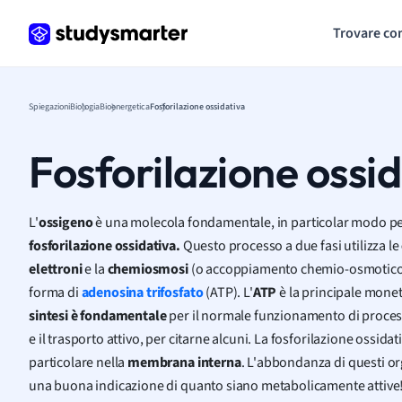
Trovare co
Spiegazioni
Biologia
Bioenergetica
Fosforilazione ossidativa
Fosforilazione ossi
L'
ossigeno
è una molecola fondamentale, in particolar modo pe
fosforilazione ossidativa.
Questo processo a due fasi utilizza le
elettroni
e la
chemiosmosi
(o accoppiamento chemio-osmotico)
forma di
adenosina trifosfato
(ATP). L'
ATP
è la principale monet
sintesi è fondamentale
per il normale funzionamento di process
e il trasporto attivo, per citarne alcuni. La fosforilazione ossida
particolare nella
membrana interna
. L'abbondanza di questi or
una buona indicazione di quanto siano metabolicamente attive