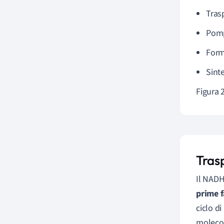
Tras
Pomp
Form
Sinte
Figura 2
Tras
Il NADH
prime f
ciclo di
molecole