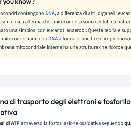
itocondri contengono
DNA
, a differenza di altri organelli eucari
simbiotica afferma che i mitocondri si sono evoluti da batte
ato una simbiosi con eucarioti anaerobi. Questa teoria è supp
i mitocondri hanno un
DNA
a forma di anello e i propri ribosom
rana mitocondriale interna ha una struttura che ricorda quel
a di trasporto degli elettroni e fosforil
dativa
esi di ATP
attraverso la fosforilazione ossidativa seguendo
qua