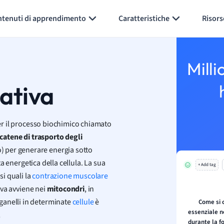
Generate flashcards
Summarize page
ntenuti di apprendimento
Caratteristiche
Risors
Milli
dativa
r il processo biochimico chiamato
catene di trasporto degli
 per generare energia sotto
a energetica della cellula. La sua
+ Add tag
i quali la
contrazione muscolare
tiva avviene nei
mitocondri
, in
ganelli in determinate
cellule
è
Come si 
essenziale n
!
durante la fo