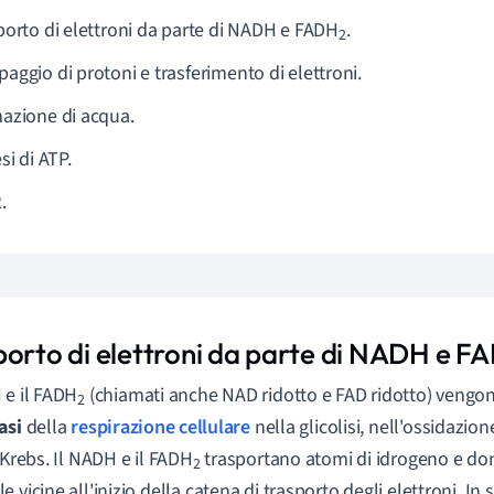
porto di elettroni da parte di NADH e FADH
.
2
aggio di protoni e trasferimento di elettroni.
azione di acqua.
si di ATP.
.
porto di elettroni da parte di NADH e F
 e il FADH
(chiamati anche NAD ridotto e FAD ridotto) vengon
2
asi
della
respirazione cellulare
nella glicolisi, nell'ossidazion
 Krebs. Il NADH e il FADH
trasportano atomi di idrogeno e don
2
 vicine all'inizio della catena di trasporto degli elettroni. In