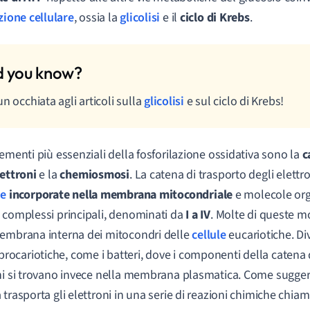
zione cellulare
, ossia la
glicolisi
e il
ciclo di Krebs
.
un occhiata agli articoli sulla
glicolisi
e sul ciclo di Krebs!
lementi più essenziali della fosforilazione ossidativa sono la
c
lettroni
e la
chemiosmosi
. La catena di trasporto degli elet
ne
incorporate nella membra
na mitocondriale
e molecole org
 complessi principali, denominati da
I a IV
. Molte di queste m
embrana interna dei mitocondri delle
cellule
eucariotiche. Div
procariotiche, come i batteri, dove i componenti della catena 
ni si trovano invece nella membrana plasmatica. Come sugger
 trasporta gli elettroni in una serie di reazioni chimiche chiam