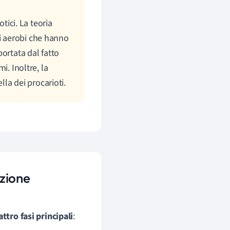
otici. La teoria
ri aerobi che hanno
ortata dal fatto
i. Inoltre, la
la dei procarioti.
azione
ttro fasi principali
: