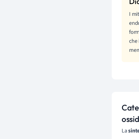
I m
endo
form
che 
memb
Caten
ossi
La
sint