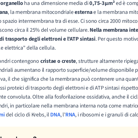
o
organello
ha una dimensione media di
0,75-3μm²
ed è com
ana
, la membrana mitocondriale
esterna
e la membrana mit
 spazio intermembrana tra di esse. Ci sono circa 2000 mitocon
iscono circa il 25% del volume cellulare.
Nella membrana inter
di trasporto degli elettroni e l'ATP sintasi
. Per questo motivo
e elettrica" della cellula.
condri contengono
cristae o creste
, strutture altamente ripieg
driali aumentano il rapporto superficie/volume disponibile pe
iva, il che significa che la membrana può contenere una quan
si proteici di trasporto degli elettroni e di ATP sintasi risp
te convoluta. Oltre alla fosforilazione ossidativa, anche il cic
dri, in particolare nella membrana interna nota come matrice
mi
del ciclo di Krebs, il
DNA
, l'
RNA
, i ribosomi e i granuli di cal