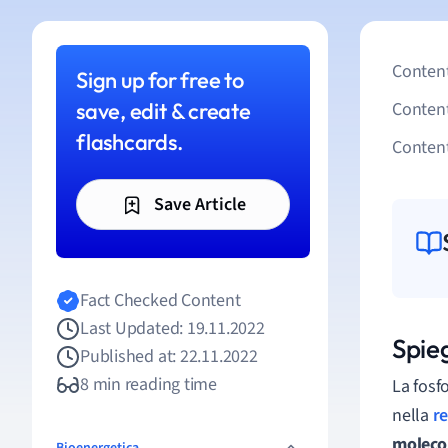
Content
Sign up for free to
save, edit & create
Conten
flashcards.
Content
Save Article
Fact Checked Content
Last Updated: 19.11.2022
Spieg
Published at: 22.11.2022
8 min reading time
La fosf
nella
r
molecol