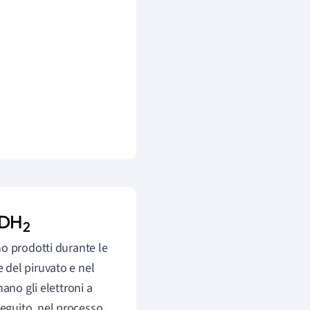
ADH
2
o prodotti durante le
e del piruvato e nel
ano gli elettroni a
 seguito, nel processo,