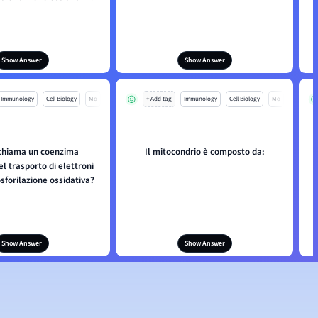
Show Answer
Show Answer
Immunology
Cell Biology
Mo
+ Add tag
Immunology
Cell Biology
Mo
chiama un coenzima
Il mitocondrio è composto da:
el trasporto di elettroni
sforilazione ossidativa?
Show Answer
Show Answer