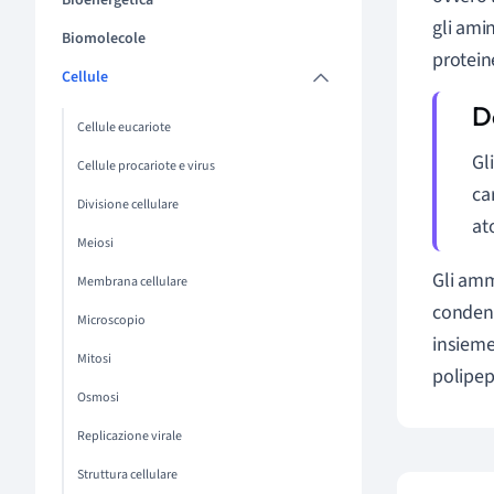
Bioenergetica
gli ami
Biomolecole
protein
Cellule
Cellule eucariote
Gl
Cellule procariote e virus
ca
Divisione cellulare
at
Meiosi
Gli amm
Membrana cellulare
condens
Microscopio
insieme
Mitosi
polipep
Osmosi
Replicazione virale
Struttura cellulare