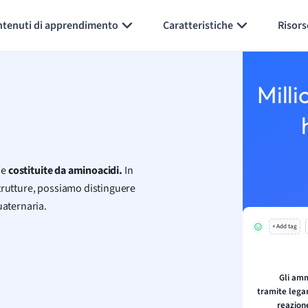
Generate flashcards
Summarize page
ntenuti di apprendimento
Caratteristiche
Risors
Milli
e
costituite da aminoacidi.
In
trutture, possiamo distinguere
uaternaria.
+ Add tag
Gli amm
tramite lega
reazion