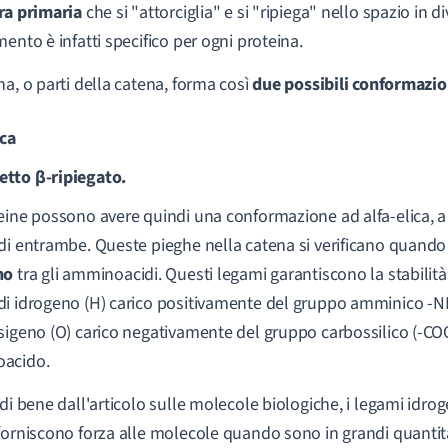
ra primaria
che si "attorciglia" e si "ripiega" nello spazio in di
mento è infatti specifico per ogni proteina.
na, o parti della catena, forma così
due possibili conformazion
ica
ietto β-ripiegato.
eine possono avere quindi una conformazione ad alfa-elica, a 
di entrambe. Queste pieghe nella catena si verificano quand
no
tra gli amminoacidi. Questi legami garantiscono la stabilità
i idrogeno (H) carico positivamente del gruppo amminico -
sigeno (O) carico negativamente del gruppo carbossilico (-COO
acido.
rdi bene dall'articolo sulle molecole biologiche, i legami idro
forniscono forza alle molecole quando sono in grandi quantità.