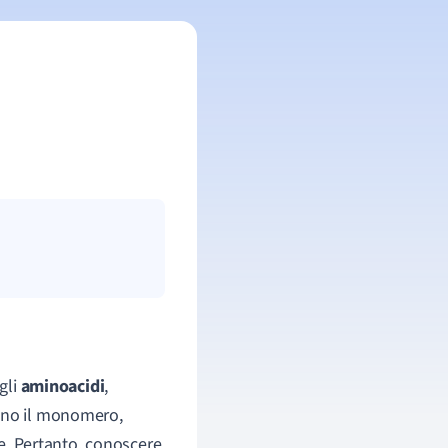
gli
aminoacidi
,
tano il monomero,
he. Pertanto, conoscere