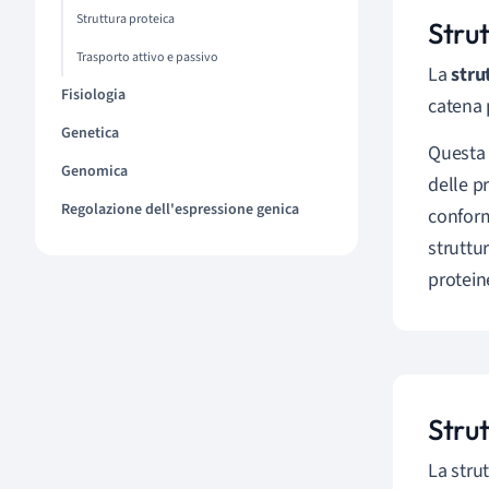
Struttura proteica
Strut
Trasporto attivo e passivo
La
stru
Fisiologia
catena 
Genetica
Questa 
Genomica
delle p
Regolazione dell'espressione genica
conform
struttur
protein
Stru
La stru