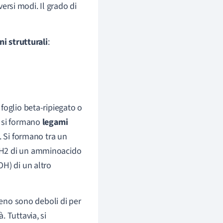
versi modi. Il grado di
i strutturali
:
foglio beta-ripiegato o
o si formano
legami
. Si formano tra un
NH2 di un amminoacido
H) di un altro
geno sono deboli di per
 Tuttavia, si