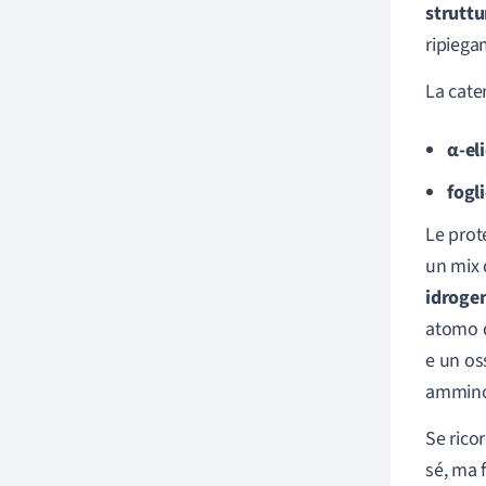
struttu
ripiega
La cate
α-el
fogl
Le prot
un mix 
idroge
atomo d
e un os
ammino
Se rico
sé, ma 