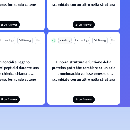
one, formando catene
scambiato con un altro nella struttura
peptidiche.
primaria.
Show Answer
Show Answer
Immunology
Cell Biology
Mo
+ Add tag
Immunology
Cell Biology
Mo
inoacidi si legano
L'intera struttura e funzione della
mi peptidici durante una
proteina potrebbe cambiere se un solo
e chimica chiamata
amminoacido venisse omesso o
one, formando catene
scambiato con un altro nella struttura
peptidiche.
primaria.
Show Answer
Show Answer