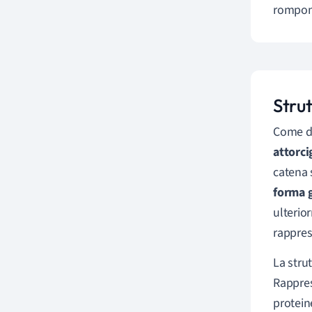
rompon
Strut
Come de
attorci
catena s
forma 
ulterio
rappres
La strut
Rappres
proteine