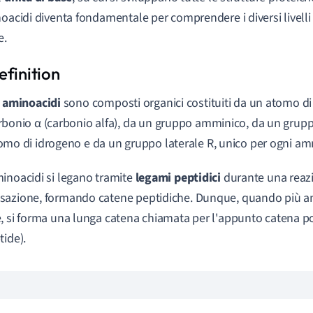
noacidi diventa fondamentale per comprendere i diversi livelli 
e.
i
aminoacidi
sono composti organici costituiti da un atomo di
rbonio α (carbonio alfa), da un gruppo amminico, da un grupp
omo di idrogeno e da un gruppo laterale R, unico per ogni a
inoacidi si legano tramite
legami peptidici
durante una reaz
azione, formando catene peptidiche. Dunque, quando più a
, si forma una lunga catena chiamata per l'appunto catena po
tide).