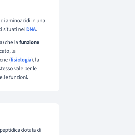
di aminoacidi in una
 situati nel
DNA
.
a) che la
funzione
ato, la
ene (
fisiologia
), la
stesso vale per le
lle funzioni.
peptidica dotata di