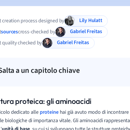
Lily Hulatt
 creation process designed by
Gabriel Freitas
t
sources
cross-checked by
Gabriel Freitas
 quality checked by
Salta a un capitolo chiave
tura proteica: gli aminoacidi
ticolo dedicato alle
proteine
hai già avuto modo di incontrare 
e biologiche di importanza vitale. Gli aminoacidi rappresen
'
unità di base
, su cui si sviluppano tutte le strutture proteic