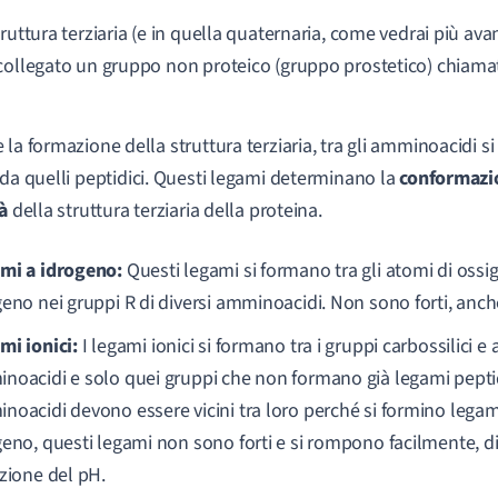
ruttura terziaria (e in quella quaternaria, come vedrai più avan
collegato un gruppo non proteico (gruppo prostetico) chiam
 la formazione della struttura terziaria, tra gli amminoacidi 
da quelli peptidici. Questi legami determinano la
conformazio
tà
della struttura terziaria della proteina.
mi a idrogeno:
Questi legami si formano tra gli atomi di ossi
geno nei gruppi R di diversi amminoacidi. Non sono forti, anc
mi ionici:
I legami ionici si formano tra i gruppi carbossilici e
noacidi e solo quei gruppi che non formano già legami peptidic
noacidi devono essere vicini tra loro perché si formino legami
geno, questi legami non sono forti e si rompono facilmente, di
azione del pH.