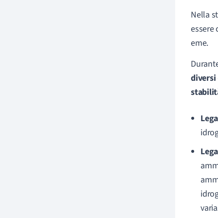
Nella st
essere 
eme.
Durante
diversi
stabili
Lega
idro
Lega
ammi
ammi
idro
vari