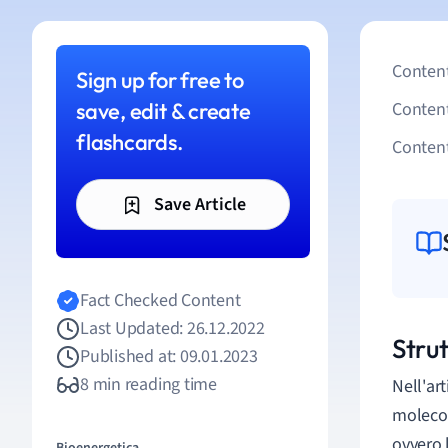
Content
Sign up for free to
save, edit & create
Conten
flashcards.
Content
Save Article
Fact Checked Content
Last Updated: 26.12.2022
Strut
Published at: 09.01.2023
8 min reading time
Nell'ar
molecol
ovvero l