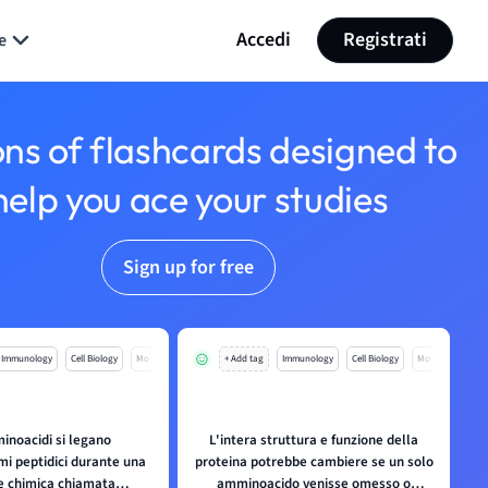
Accedi
Registrati
e
ons of flashcards designed to
help you ace your studies
Sign up for free
Immunology
Cell Biology
Mo
+ Add tag
Immunology
Cell Biology
Mo
inoacidi si legano
L'intera struttura e funzione della
mi peptidici durante una
proteina potrebbe cambiere se un solo
e chimica chiamata
amminoacido venisse omesso o