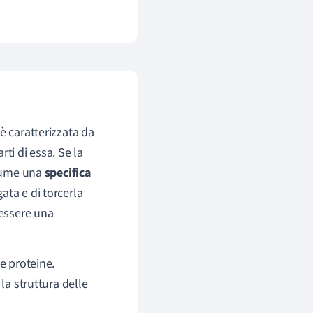
è caratterizzata da
rti di essa. Se la
ssume una
specifica
ata e di torcerla
 essere una
e proteine.
la struttura delle