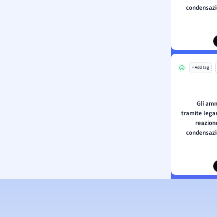
condensazi
+ Add tag
Gli amm
tramite lega
reazion
condensazi