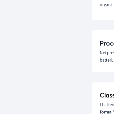
organi.
Proca
Nei pro
batteri.
Clas
I batter
forma
.