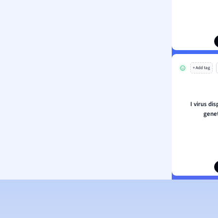
+ Add tag
I virus di
gene