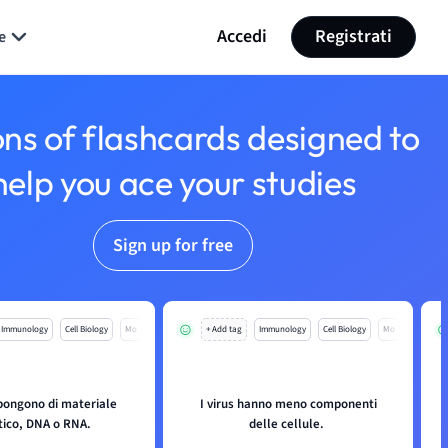
Accedi
Registrati
e
ons of flashcards designed to
help you ace your studies
Sign up for free
Immunology
Cell Biology
Mo
+ Add tag
Immunology
Cell Biology
Mo
spongono di materiale
I virus hanno meno componenti
tico, DNA o RNA.
delle cellule.