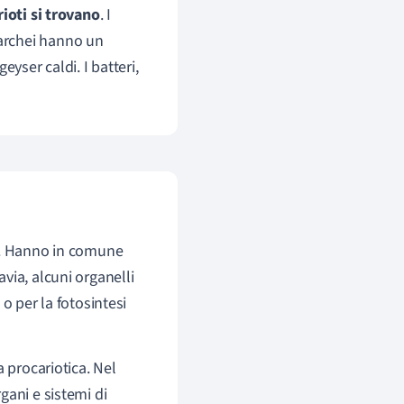
rioti si trovano
. I
i archei hanno un
geyser caldi. I batteri,
. Hanno in comune
tavia, alcuni organelli
o per la fotosintesi
a procariotica. Nel
gani e sistemi di