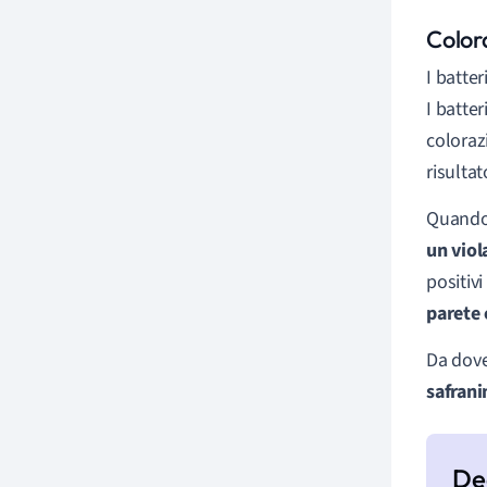
Color
I batte
I batte
coloraz
risulta
Quando 
un viol
positiv
parete 
Da dove
safrani