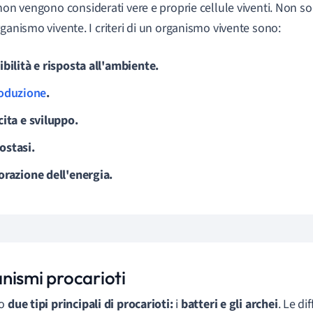
on vengono considerati vere e proprie cellule viventi. Non soddi
rganismo vivente. I criteri di un organismo vivente sono:
ibilità e risposta all'ambiente.
oduzione
.
cita e sviluppo.
stasi.
orazione dell'energia.
nismi procarioti
no
due tipi principali di procarioti:
i
batteri e gli archei
. Le di