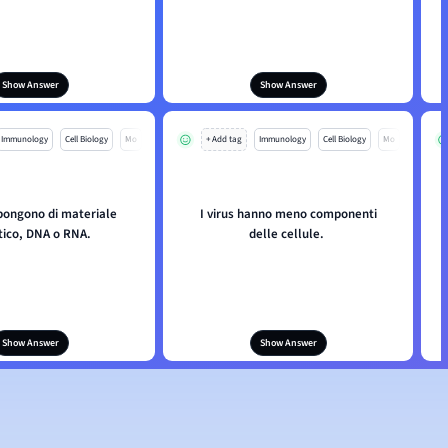
Show Answer
Show Answer
Immunology
Cell Biology
Mo
+ Add tag
Immunology
Cell Biology
Mo
spongono di materiale
I virus hanno meno componenti
tico, DNA o RNA.
delle cellule.
Show Answer
Show Answer