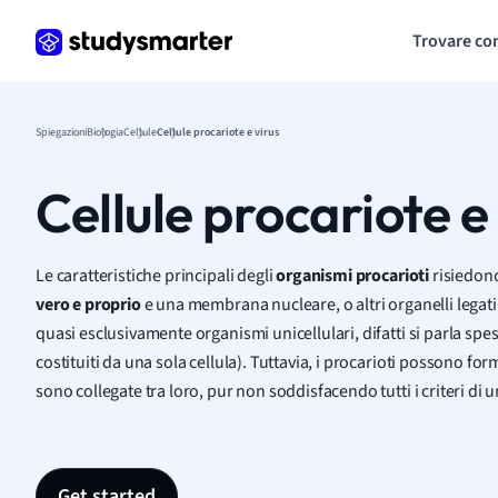
Trovare co
Spiegazioni
Biologia
Cellule
Cellule procariote e virus
Cellule procariote e
Le caratteristiche principali degli
organismi procarioti
risiedono
vero e proprio
e una membrana nucleare, o altri organelli legati
quasi esclusivamente organismi unicellulari, difatti si parla spe
costituiti da una sola cellula). Tuttavia, i procarioti possono fo
sono collegate tra loro, pur non soddisfacendo tutti i criteri di 
Get started