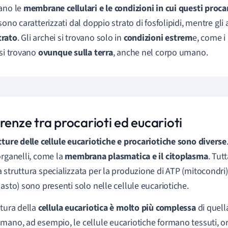
ano le
membrane cellulari e le condizioni in cui questi proca
 sono caratterizzati dal doppio strato di fosfolipidi, mentre gl
rato
. Gli archei si trovano solo in
condizioni estrem
e, come i 
 si trovano
ovunque sulla terra
, anche nel corpo umano.
renze tra procarioti ed eucarioti
tture delle cellule eucariotiche e procariotiche sono diverse
organelli, come la
membrana plasmatica e il citoplasma
. Tut
 struttura specializzata per la produzione di ATP (mitocondri) 
lasto) sono presenti solo nelle cellule eucariotiche.
ttura della
cellula eucariotica è molto più complessa
di quell
mano, ad esempio, le cellule eucariotiche formano tessuti, or