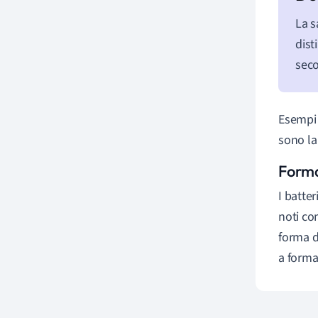
La s
dist
seco
Esempi 
sono l
Form
I batte
noti com
forma d
a forma 