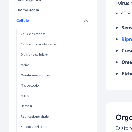
Bioenergetica
I
virus
n
Biomolecole
di un o
Cellule
Sens
Cellule eucariote
Ripr
Cellule procariote e virus
Cres
Divisione cellulare
Omeo
Meiosi
Elab
Membrana cellulare
Microscopio
Mitosi
Osmosi
Orga
Replicazione virale
Struttura cellulare
Esisto