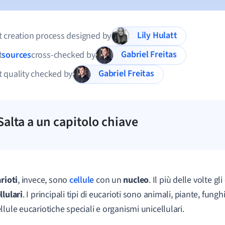
Lily Hulatt
 creation process designed by
Gabriel Freitas
t
sources
cross-checked by
Gabriel Freitas
 quality checked by
Salta a un capitolo chiave
rioti
, invece, sono
cellule
con un
nucleo
. Il più delle volte gl
llulari
. I principali tipi di eucarioti sono animali, piante, funghi 
llule eucariotiche speciali e organismi unicellulari.