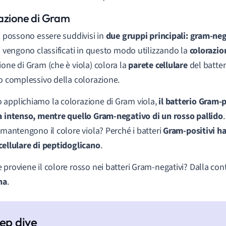
azione di Gram
ri possono essere suddivisi in
due gruppi principali: gram-neg
ri vengono classificati in questo modo utilizzando la
colorazio
ione di Gram (che è viola) colora la
parete cellulare
del batter
to complessivo della colorazione.
applichiamo la colorazione di Gram viola,
il batterio Gram-p
a intenso, mentre quello Gram-negativo di un rosso pallido
i mantengono il colore viola? Perché i batteri
Gram-positivi h
cellulare di peptidoglicano
.
 proviene il colore rosso nei batteri Gram-negativi? Dalla con
na
.