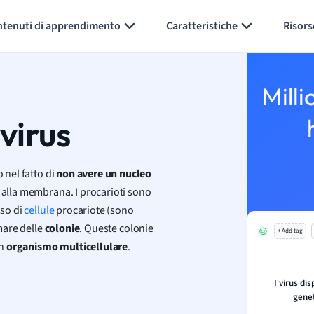
Generate flashcards
Summarize page
ntenuti di apprendimento
Caratteristiche
Risors
Milli
 virus
 nel fatto di
non avere un nucleo
 alla membrana. I procarioti sono
sso di
cellule
procariote (sono
rmare delle
colonie
. Queste colonie
+ Add tag
un
organismo multicellulare
.
I virus di
gene