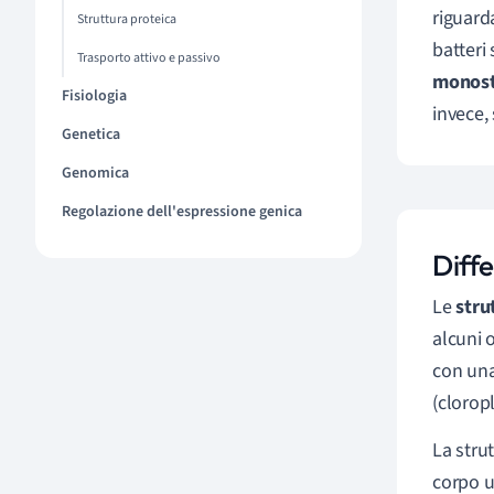
riguard
Struttura proteica
batteri
Trasporto attivo e passivo
monost
Fisiologia
invece,
Genetica
Genomica
Regolazione dell'espressione genica
Diffe
Le
stru
alcuni 
con una
(clorop
La stru
corpo u