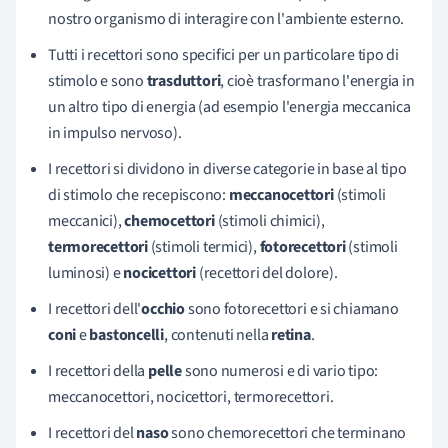
nostro organismo di interagire con l'ambiente esterno.
Tutti i recettori sono specifici per un particolare tipo di
stimolo e sono
trasduttori
, cioè trasformano l'energia in
un altro tipo di energia (ad esempio l'energia meccanica
in impulso nervoso).
I recettori si dividono in diverse categorie in base al tipo
di stimolo che recepiscono:
meccanocettori
(stimoli
meccanici),
chemocettori
(stimoli chimici),
termorecettori
(stimoli termici),
fotorecettori
(stimoli
luminosi) e
nocicettori
(recettori del dolore).
I recettori dell'
occhio
sono fotorecettori e si chiamano
coni
e
bastoncelli
, contenuti nella
retina
.
I recettori della
pelle
sono numerosi e di vario tipo:
meccanocettori, nocicettori, termorecettori.
I recettori del
naso
sono
chemorecettori che terminano