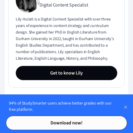
Digital Content Specialist
Lily Hulatt is a Digital Content Specialist with over three
years of experience in content strategy and curriculum
design. She gained her PhD in English Literature from
Durham University in 2022, taught in Durham University’s
English Studies Department, and has contributed to a
number of publications. Lily specialises in English
Literature, English Language, History, and Philosophy.
Get to know Lily
94% of StudySmarter users achieve better grades with our
Content Quality Monitored by:
free platform.
Contents
Contents
Download now!
Gabriel Freitas