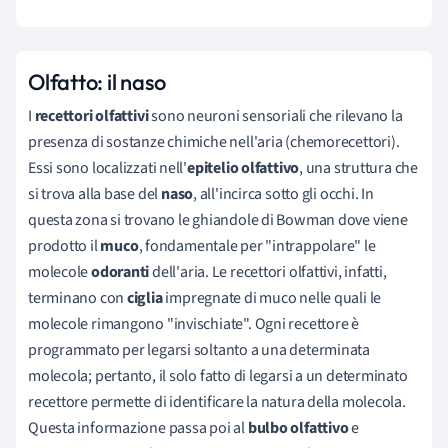
Olfatto: il naso
I
r
ecettori olfattivi
sono neuroni sensoriali che rilevano la
presenza di sostanze chimiche nell'aria (chemorecettori).
Essi sono localizzati nell'
epitelio olfattivo
, una struttura che
si trova alla base del
naso
, all'incirca sotto gli occhi. In
questa zona si trovano le ghiandole di Bowman dove viene
prodotto il
muco
, fondamentale per "intrappolare" le
molecole
odoranti
dell'aria. Le recettori olfattivi, infatti,
terminano con
ciglia
impregnate di muco nelle quali le
molecole rimangono "invischiate". Ogni recettore è
programmato per legarsi soltanto a una determinata
molecola; pertanto, il solo fatto di legarsi a un determinato
recettore permette di identificare la natura della molecola.
Questa informazione passa poi al
bulbo olfattivo
e