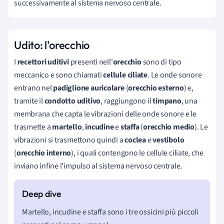
successivamente al sistema nervoso centrale.
Udito: l'orecchio
I
recettori uditivi
presenti nell'
orecchio
sono di tipo
meccanico e sono chiamati
cellule ciliate
. Le onde sonore
entrano nel
padiglione auricolare
(
orecchio esterno
) e,
tramite il
condotto uditivo
, raggiungono il
timpano
, una
membrana che capta le vibrazioni delle onde sonore e le
trasmette a
martello
,
incudine
e
staffa
(
orecchio medio
). Le
vibrazioni si trasmettono quindi a
coclea
e
vestibolo
(
orecchio interno
), i quali contengono le cellule ciliate, che
inviano infine l'impulso al sistema nervoso centrale.
Martello, incudine e staffa sono i tre ossicini più piccoli