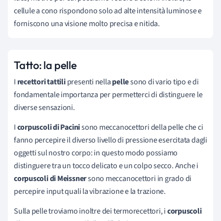
cellule a cono rispondono solo ad alte intensità luminose e
forniscono una visione molto precisa e nitida.
Tatto: la pelle
I
recettori tattili
presenti nella
pelle
sono di vario tipo e di
fondamentale importanza per permetterci di distinguere le
diverse sensazioni.
I
corpuscoli di Pacini
sono meccanocettori della pelle che ci
fanno percepire il diverso livello di pressione esercitata dagli
oggetti sul nostro corpo: in questo modo possiamo
distinguere tra un tocco delicato e un colpo secco. Anche i
corpuscoli di Meissner
sono meccanocettori in grado di
percepire input quali la vibrazione e la trazione.
Sulla pelle troviamo inoltre dei termorecettori, i
corpuscoli