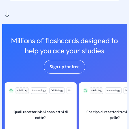
Millions of flashcards designed to
help you ace your studies
Sign up for free
+ Add tag
Immunology
Cell Biology
Mo
+ Add tag
Immunology
Cell
Quali recettori visivi sono attivi di
Che tipo di recettori trovi
notte?
pelle?