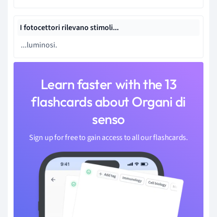
I fotocettori rilevano stimoli...
...luminosi.
Learn faster with the 13
flashcards about Organi di
senso
Sign up for free to gain access to all our flashcards.