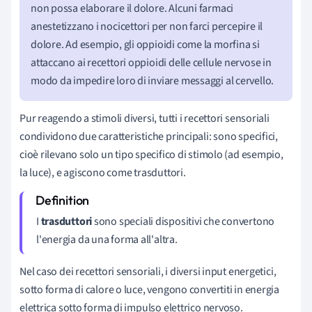
non possa elaborare il dolore.
Alcuni farmaci
anestetizzano i nocicettori per non farci percepire il
dolore. Ad esempio, gli oppioidi come la morfina si
attaccano ai recettori oppioidi delle cellule nervose in
modo da impedire loro di inviare messaggi al cervello.
Pur reagendo a stimoli diversi, tutti i recettori sensoriali
condividono due caratteristiche principali: sono specifici,
cioè r
ilevano solo un tipo specifico di stimolo (ad esempio,
la luce), e a
giscono come trasduttori.
I
trasduttori
sono speciali dispositivi che convertono
l'energia da una forma all'altra.
Nel caso dei recettori sensoriali, i diversi input energetici,
sotto forma di calore o luce, vengono convertiti in energia
elettrica sotto forma di impulso elettrico nervoso.