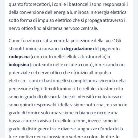
quanto fotorecettori, i coni e i bastoncelli sono responsabili
della conversione dell'energia luminosa in energia elettrica
sotto forma di impulso elettrico che si propaga attraverso il
nervo ottico fino al sistema nervoso centrale.
Come funziona esattamente la percezione della luce? Gli
stimoli luminosi causano la
degradazione
del pigmento
rodopsina
(contenuto nelle cellule a bastoncello) o
iodopsina
(contenuto nelle cellule a cono), innescando un
potenziale nel nervo ottico che dà inizio all'impulso
elettrico. I coni e i bastoncelli si completano a vicenda nella
percezione degli stimoli luminosi. Le cellule a bastoncello
sono in grado di rilevare la luce di intensità molto bassa e
sono quindi responsabili della visione notturna, ma sono in
grado di fornire solo una visione in bianco e nero e una
bassa acutezza visiva. Le cellule a cono, invece, sono in
grado di distinguere tra le diverse lunghezze d'onda della
luce, motivo per cui possiamo vedere a colori. Inoltre, le