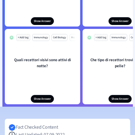
Show Answer
Show Answer
+ Add tag
Immunology
Cell Biology
Mo
+ Add tag
Immunology
Cell
Quali recettori visivi sono attivi di
Che tipo di recettori trovi
notte?
pelle?
Show Answer
Show Answer
Fact Checked Content
Last Updated: 07.09.2022