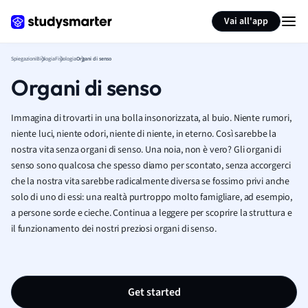
Generate flashcards
Summarize page
Vai all'app
Spiegazioni
Biologia
Fisiologia
Organi di senso
Organi di senso
Immagina di trovarti in una bolla insonorizzata, al buio. Niente rumori,
niente luci, niente odori, niente di niente, in eterno. Così sarebbe la
nostra vita senza organi di senso. Una noia, non è vero? Gli organi di
senso sono qualcosa che spesso diamo per scontato, senza accorgerci
che la nostra vita sarebbe radicalmente diversa se fossimo privi anche
solo di uno di essi: una realtà purtroppo molto famigliare, ad esempio,
a persone sorde e cieche. Continua a leggere per scoprire la struttura e
il funzionamento dei nostri preziosi organi di senso.
Get started