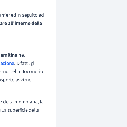
rrier ed in seguito ad
are all'interno della
carnitina
nel
dazione
. Difatti, gli
terno del mitocondrio
rasporto avviene
cie della membrana, la
ulla superficie della