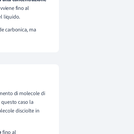
avviene fino al
l liquido.
de carbonica, ma
imento di molecole di
 questo caso la
ecole disciolte in
e
fino al