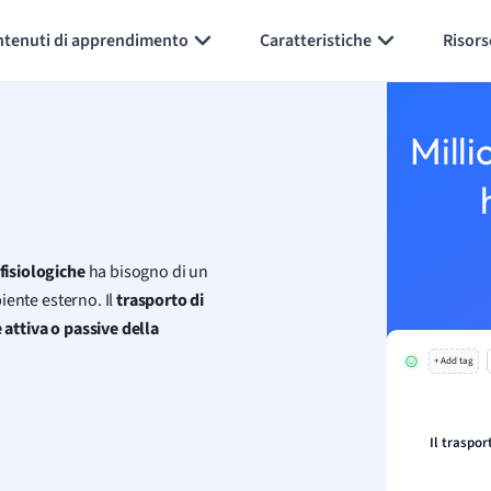
Generate flashcards
Summarize page
ntenuti di apprendimento
Caratteristiche
Risors
Milli
 fisiologiche
ha bisogno di un
iente esterno. Il
trasporto di
 attiva o passive della
+ Add tag
Il traspor