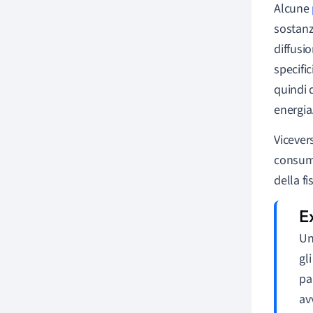
Alcune
sostanz
diffusi
specifi
quindi d
energia
Vicevers
consumo
della fi
Un
gl
pa
av