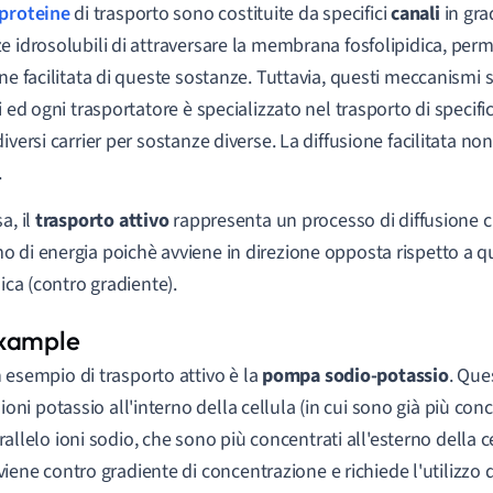
proteine
di trasporto sono costituite da specifici
canali
in gra
e idrosolubili di attraversare la membrana fosfolipidica, pe
one facilitata di queste sostanze. Tuttavia, questi meccanismi
ci ed ogni trasportatore è specializzato nel trasporto di specif
iversi carrier per sostanze diverse. La diffusione facilitata no
.
a, il
trasporto attivo
rappresenta un processo di diffusione c
 di energia poichè avviene in direzione opposta rispetto a qu
sica (contro gradiente).
 esempio di trasporto attivo è la
pompa sodio-potassio
. Que
i ioni potassio all'interno della cellula (in cui sono già più con
rallelo ioni sodio, che sono più concentrati all'esterno della c
viene contro gradiente di concentrazione e richiede l'utilizzo d