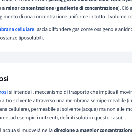
e a minor concentrazione
(
gradiente di concentrazione
). Ciò 
gimento di una concentrazione uniforme in tutto il volume de
rana cellulare
lascia diffondere gas come ossigeno e anidri
ostanze liposolubili.
osi
osi
si intende il meccanismo di trasporto che implica il mov
 altro solvente attraverso una membrana semipermeabile (in
a cellulare), permeabile al solvente (acqua) ma non alle mol
me, ad esempio i nutrienti, definiti soluti in questo caso).
 l'acqua si muoverà nella
direzione a maggior concentrazion