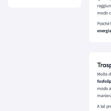
raggiu
modo co
Poiché l
energi
Tras
Molte d
fosfoli
modo al
maniera
A tal p