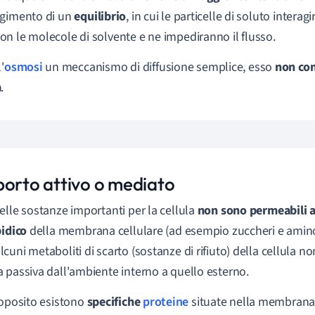
ngimento di un
equilibrio
, in cui le particelle di soluto intera
n le molecole di solvente e ne impediranno il flusso.
'
osmosi
un meccanismo di diffusione semplice, esso
non com
a
.
porto attivo o mediato
elle sostanze importanti per la cellula
non sono permeabili a
pidico
della membrana cellulare (ad esempio zuccheri e aminoa
cuni metaboliti di scarto (sostanze di rifiuto) della cellula n
 passiva dall'ambiente interno a quello esterno.
roposito esistono
specifiche
proteine
situate nella membrana 