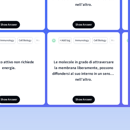
nell'altro.
f
Show Answer
Show Answer
Immunology
Cell Biology
Mo
+ Add tag
Immunology
Cell Biology
Mo
to attivo non richiede
Le molecole in grado di attraversare
energia.
la membrana liberamente, possono
diffondersi al suo interno in un senso o
nell'altro.
f
Show Answer
Show Answer