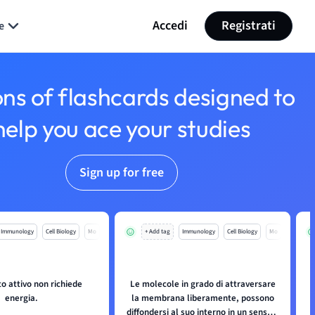
Accedi
Registrati
e
ons of flashcards designed to
help you ace your studies
Sign up for free
Immunology
Cell Biology
Mo
+ Add tag
Immunology
Cell Biology
Mo
to attivo non richiede
Le molecole in grado di attraversare
energia.
la membrana liberamente, possono
diffondersi al suo interno in un senso o