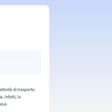
ttività di trasporto.
. Infatti, la
iva.