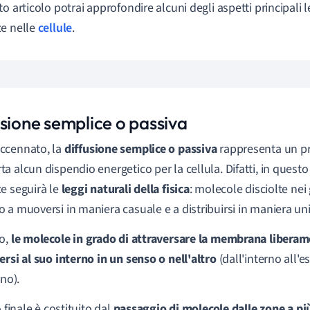
o articolo potrai approfondire alcuni degli aspetti principali l
e nelle
cellule
.
usione semplice o passiva
ccennato, la
diffusione semplice o passiva
rappresenta un p
a alcun dispendio energetico per la cellula. Difatti, in questo 
e seguirà le
leggi naturali della fisica
: molecole disciolte nei 
 a muoversi in maniera casuale e a distribuirsi in maniera un
o,
le molecole in grado di attraversare la membrana libera
ersi al suo interno in un senso o nell'altro
(dall'interno all'e
rno).
o finale è costituito dal
passaggio di molecole dalle zone a pi