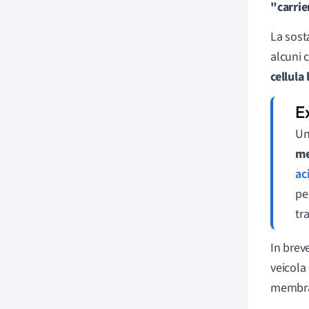
"carrie
La sost
alcuni 
cellula
Un
me
ac
pe
tr
In brev
veicola 
membran