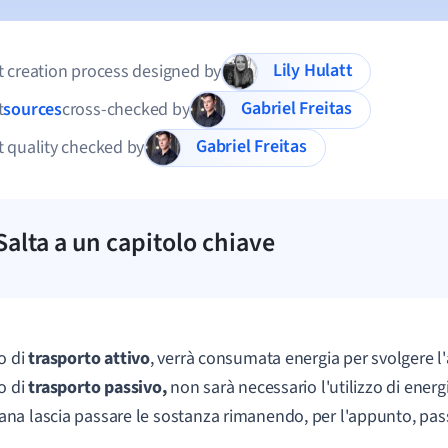
Lily Hulatt
 creation process designed by
Gabriel Freitas
t
sources
cross-checked by
Gabriel Freitas
 quality checked by
Salta a un capitolo chiave
o di
trasporto attivo
, verrà consumata energia per svolgere l'a
o di
trasporto passivo,
non sarà necessario l'utilizzo di energia
a lascia passare le sostanza rimanendo, per l'appunto, pass