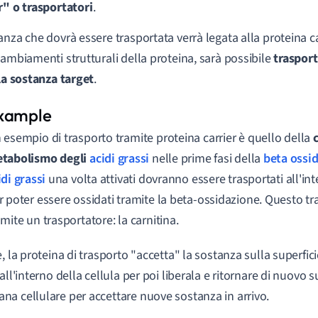
r" o trasportatori
.
anza che dovrà essere trasportata verrà legata alla proteina ca
cambiamenti strutturali della proteina, sarà possibile
trasport
 la sostanza target
.
 esempio di trasporto tramite proteina carrier è quello della
tabolismo degli
acidi grassi
nelle prime fasi della
beta ossi
idi grassi
una volta attivati dovranno essere trasportati all'in
r poter essere ossidati tramite la beta-ossidazione. Questo t
amite un trasportatore: la carnitina.
e, la proteina di trasporto "accetta" la sostanza sulla superfi
all'interno della cellula per poi liberala e ritornare di nuovo s
a cellulare per accettare nuove sostanza in arrivo.