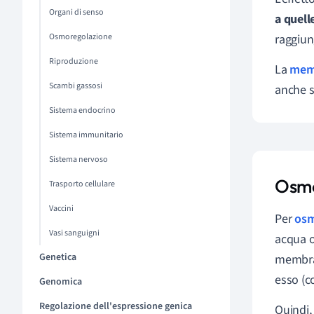
Organi di senso
a quell
Osmoregolazione
raggiun
Riproduzione
La
memb
Scambi gassosi
anche s
Sistema endocrino
Sistema immunitario
Sistema nervoso
Osm
Trasporto cellulare
Vaccini
Per
osm
Vasi sanguigni
acqua o
Genetica
membran
esso (co
Genomica
Regolazione dell'espressione genica
Quindi,