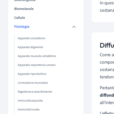
Bioenergetica
In quest
Biomolecole
sostanz
Cellule
Fisiologia
Apparato circolatorio
Diff
Apparato digerente
Come a
Apparato muscolo scheletrico
comport
Apparato respiratorio umano
sostanz
Apparato riproduttivo
tendono
Contrazione muscolare
Pertant
Digestione e assorbimento
diffond
Immunità acquisita
all'inte
Immunità innata
L'effett