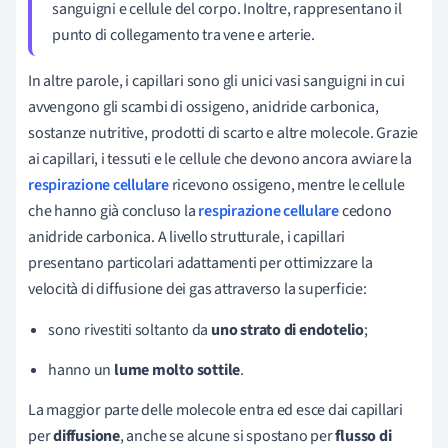
sanguigni e cellule del corpo. Inoltre, rappresentano il
punto di collegamento tra vene e arterie.
In altre parole, i capillari sono gli unici vasi sanguigni in cui
avvengono gli scambi di ossigeno, anidride carbonica,
sostanze nutritive, prodotti di scarto e altre molecole. Grazie
ai capillari, i tessuti e le cellule che devono ancora avviare la
respirazione cellulare
ricevono ossigeno, mentre le cellule
che hanno già concluso la
respirazione cellulare
cedono
anidride carbonica. A livello strutturale, i capillari
presentano particolari adattamenti
per ottimizzare la
velocità di diffusione dei gas attraverso la superficie
:
sono rivestiti soltanto da
uno strato di endotelio
;
hanno un
lume molto sottile
.
La maggior parte delle molecole entra ed esce dai capillari
per
diffusione
, anche se alcune si spostano per
flusso di