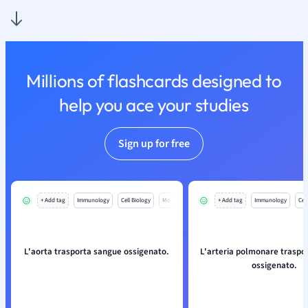
Millions of flashcards designed to
help you ace your studies
Sign up for free
+ Add tag
Immunology
Cell Biology
Mo
+ Add tag
Immunology
Cell
L'aorta trasporta sangue ossigenato.
L'arteria polmonare traspo
ossigenato.