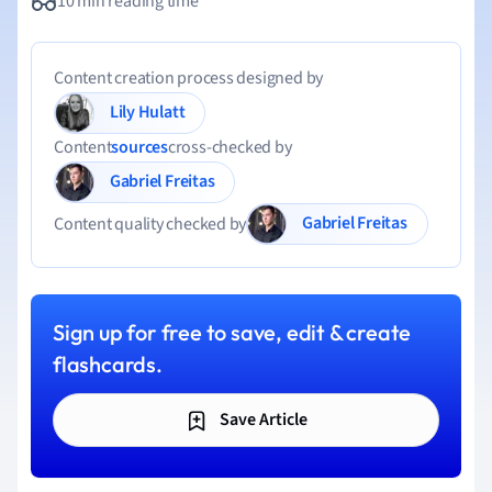
10 min reading time
Content creation process designed by
Lily Hulatt
Content
sources
cross-checked by
Gabriel Freitas
Gabriel Freitas
Content quality checked by
Sign up for free to save, edit & create
flashcards.
Save Article