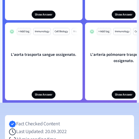
Show Answer
Show Answer
+ Add tag
Immunology
Cell Biology
Mo
+ Add tag
Immunology
Cell
L'aorta trasporta sangue ossigenato.
L'arteria polmonare traspo
ossigenato.
Show Answer
Show Answer
Fact Checked Content
Last Updated: 20.09.2022