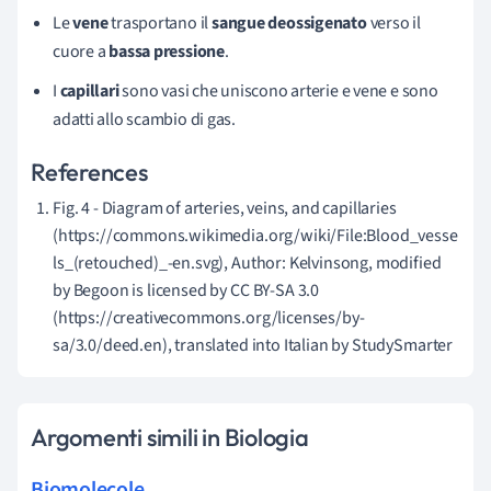
Le
vene
trasportano il
sangue deossigenato
verso il
cuore
a
bassa pressione
.
I
capillari
sono vasi che uniscono arterie e vene e sono
adatti allo scambio di gas.
References
Fig. 4 - Diagram of arteries, veins, and capillaries
(https://commons.wikimedia.org/wiki/File:Blood_vesse
ls_(retouched)_-en.svg), Author: Kelvinsong, modified
by Begoon is licensed by CC BY-SA 3.0
(https://creativecommons.org/licenses/by-
sa/3.0/deed.en), translated into Italian by StudySmarter
Argomenti simili in Biologia
Biomolecole