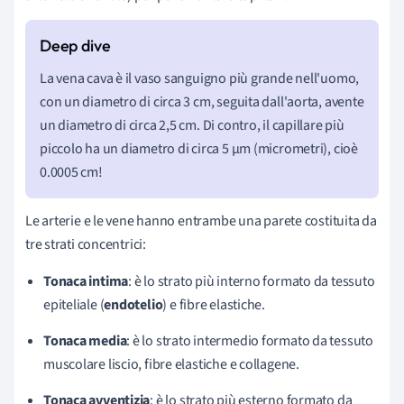
La vena cava è il vaso sanguigno più grande nell'uomo,
con un diametro di circa 3 cm, seguita dall'aorta, avente
un diametro di circa 2,5 cm. Di contro, il capillare più
piccolo ha un diametro di circa 5
µm (micrometri), cioè
0.0005 cm!
Le arterie e le vene hanno entrambe una parete costituita da
tre strati concentrici:
Tonaca intima
: è lo strato più interno formato da tessuto
epiteliale (
endotelio
) e fibre elastiche.
Tonaca media
: è lo strato intermedio formato da tessuto
muscolare liscio, fibre elastiche e collagene.
Tonaca avventizia
: è lo strato più esterno formato da