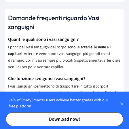
Domande frequenti riguardo Vasi
sanguigni
Quanti e quali sono i vasi sanguigni?
I principali vasi sanguigni del corpo sono le
arterie
, le
vene
e i
capillari
. Arterie e vene sono i vasi sanguigni più grandi che si
diramano poi in vasi sempre più piccoli (rispettivamente, arteriole e
venule) per poi diventare capillari.
Che funzione svolgono i vasi sanguigni?
I vasi sanguigni permettono di trasportare in tutto il corpo il
sangue unito a varie sostanze. Grazie a essi, i tessuti e le cellule che
devono ancora avviare la
respirazione cellulare
ricevono ossigeno,
94% of StudySmarter users achieve better grades with our
mentre le cellule che hanno già concluso la respirazione cellulare si
free platform.
liberano di anidride carbonica e altre sostanze di scarto.
Contents
Contents
Download now!
Quali sono i tre principali tipi di vasi sanguigni?