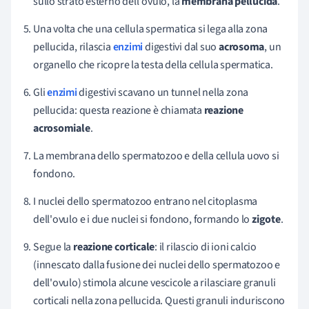
sullo strato esterno dell'ovulo,
la
membrana pellucida
.
Una volta che una cellula spermatica si lega alla zona
pellucida, rilascia
enzimi
digestivi dal suo
acrosoma
, un
organello che ricopre la testa della cellula spermatica.
Gli
enzimi
digestivi scavano un tunnel nella zona
pellucida: questa reazione è chiamata
reazione
acrosomiale
.
La membrana dello spermatozoo e della cellula uovo si
fondono.
I nuclei dello spermatozoo entrano nel citoplasma
dell'ovulo e i due nuclei si fondono, formando lo
zigote
.
Segue la
reazione corticale
: il
rilascio di ioni calcio
(innescato dalla fusione dei nuclei dello spermatozoo e
dell'ovulo) stimola alcune vescicole a rilasciare granuli
corticali nella zona pellucida. Questi granuli
induriscono