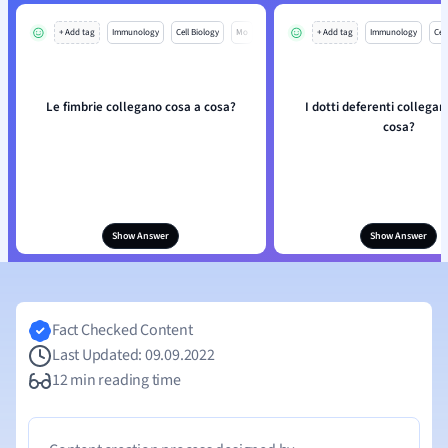
+ Add tag
Immunology
Cell Biology
Mo
+ Add tag
Immunology
Cell
Le fimbrie collegano cosa a cosa?
I dotti deferenti collegan
cosa?
Show Answer
Show Answer
Fact Checked Content
Last Updated: 09.09.2022
12 min reading time