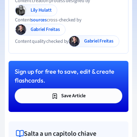
Content creation process designed by
Lily Hulatt
Content
sources
cross-checked by
Gabriel Freitas
Gabriel Freitas
Content quality checked by
Sign up for free to save, edit & create
flashcards.
Save Article
Salta a un capitolo chiave