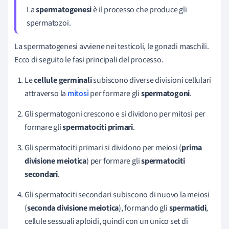
La
spermatogenesi
è il processo che produce gli
spermatozoi.
La spermatogenesi avviene nei testicoli, le gonadi maschili.
Ecco di seguito le fasi principali del processo.
Le
cellule germinali
subiscono diverse divisioni cellulari
attraverso la
mitosi
per formare gli
spermatogoni
.
Gli spermatogoni crescono e si dividono per mitosi per
formare gli
spermatociti primari
.
Gli spermatociti primari si dividono per meiosi (
prima
divisione meiotica
) per formare gli
spermatociti
secondari
.
Gli spermatociti secondari subiscono di nuovo la meiosi
(
seconda
divisione meiotica
), formando gli
spermatidi
,
cellule sessuali aploidi, quindi con un unico set di