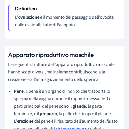
L'
ovulazione
è il momento del passaggio dell'ovocita
dalle ovaie alle tube di Falloppio.
Apparato riproduttivo maschile
Le seguenti strutture dell'apparato riproduttivo maschile
hanno scopi diversi, ma insieme contribuiscono alla
creazione e all'immagazzinamento dello sperma:
Pene
. Il pene è un organo cilindrico che trasporta lo
sperma nella vagina durante il rapporto sessuale. Le
parti principali del pene sono il
glande
, la parte
terminale, e il
prepuzio
, la pelle che ricopre il glande.
L'
erezione
del pene è il risultato dell'aumento del flusso
sanguigno attivato dal
sistema nervoso
centrale.