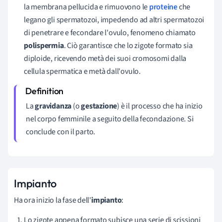
la membrana pellucida e rimuovono le
proteine
che
legano gli spermatozoi, impedendo ad altri spermatozoi
di penetrare e fecondare l'ovulo, fenomeno chiamato
polispermia
.
Ciò garantisce che lo zigote formato sia
diploide, ricevendo metà dei suoi cromosomi dalla
cellula spermatica e metà dall'ovulo.
La
gravidanza
(o
gestazione
) è il processo che ha inizio
nel corpo femminile a seguito della fecondazione. Si
conclude con il parto.
Impianto
Ha ora inizio la fase dell'
impianto
:
Lo zigote appena formato subisce una serie di scissioni