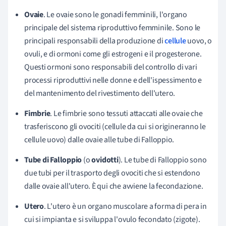
Ovaie
. Le ovaie sono le gonadi femminili, l'organo
principale del sistema riproduttivo femminile. Sono le
principali responsabili della produzione di
cellule
uovo, o
ovuli, e di ormoni come gli estrogeni e il progesterone.
Questi ormoni sono responsabili del controllo di vari
processi riproduttivi nelle donne e dell'ispessimento e
del mantenimento del rivestimento dell'utero.
Fimbrie
. Le fimbrie sono tessuti attaccati alle ovaie che
trasferiscono gli ovociti (cellule da cui si origineranno le
cellule uovo) dalle ovaie alle tube di Falloppio.
Tube di Falloppio
(o
ovidotti
). Le tube di Falloppio sono
due tubi per il trasporto degli ovociti che si estendono
dalle ovaie all'utero. È qui che avviene la fecondazione.
Utero
. L'utero è un organo muscolare a forma di pera in
cui si impianta e si sviluppa l'ovulo fecondato (zigote).