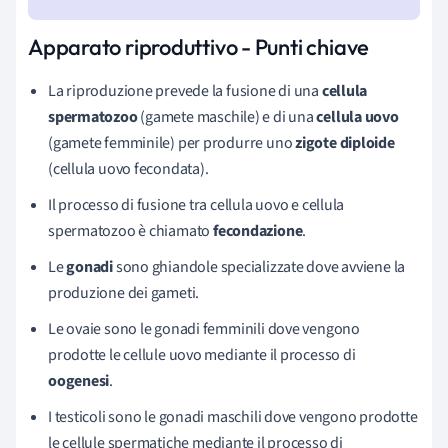
Apparato riproduttivo - Punti chiave
La riproduzione prevede la fusione di una
cellula
spermatozoo
(gamete maschile) e di una
cellula uovo
(gamete femminile) per produrre uno
zigote diploide
(cellula uovo fecondata).
Il processo di fusione tra cellula uovo e cellula
spermatozoo è chiamato
fecondazione
.
Le
gonadi
sono ghiandole specializzate dove avviene la
produzione dei gameti.
Le ovaie sono le gonadi femminili dove vengono
prodotte le cellule uovo mediante il processo di
oogenesi
.
I testicoli sono le gonadi maschili dove vengono prodotte
le cellule spermatiche
mediante il processo di