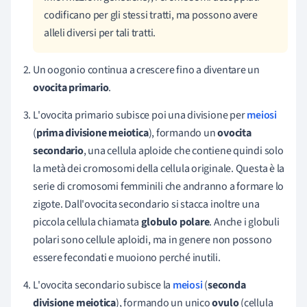
codificano per gli stessi tratti, ma possono avere
alleli diversi per tali tratti.
Un oogonio continua a crescere fino a diventare un
ovocita primario
.
L'ovocita primario subisce poi una divisione per
meiosi
(
prima divisione meiotica
), formando un
ovocita
secondario
, una cellula aploide che contiene quindi solo
la metà dei cromosomi della cellula originale. Questa è la
serie di cromosomi femminili che andranno a formare lo
zigote. Dall'ovocita secondario si stacca inoltre una
piccola cellula chiamata
globulo polare
. Anche i globuli
polari sono cellule aploidi, ma in genere non possono
essere fecondati e muoiono perché inutili.
L'ovocita secondario subisce la
meiosi
(
seconda
divisione meiotica
), formando un unico
ovulo
(cellula