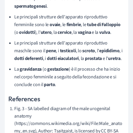
spermatogenesi
.
Le principali strutture dell'apparato riproduttivo
femminile sono le
ovaie
, le
fimbrie
, le
tube di Falloppio
(o
ovidotti
), l'
utero
, la
cervice
, la
vagina
e la
vulva
.
Le principali strutture dell'apparato riproduttivo
maschile sono il
pene
, i
testicoli
, lo
scroto
, l'
epididimo
, i
dotti
deferenti
, i
dotti eiaculatori
, la
prostata
e l'
uretra
.
La
gravidanza
(o
gestazione
) è il processo che ha inizio
nel corpo femminile a seguito della fecondazione e si
conclude con il
parto
.
References
Fig. 3 - SA labelled diagram of the male urogenital
anatomy
(https://commons.wikimedia.org/wiki/File:Male_anato
my_en.svg), Author: Tsaitgaist, is licensed by CC BY-SA