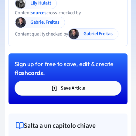
Lily Hulatt
Content
sources
cross-checked by
Gabriel Freitas
Gabriel Freitas
Content quality checked by
Sign up for free to save, edit & create
flashcards.
Save Article
Salta a un capitolo chiave