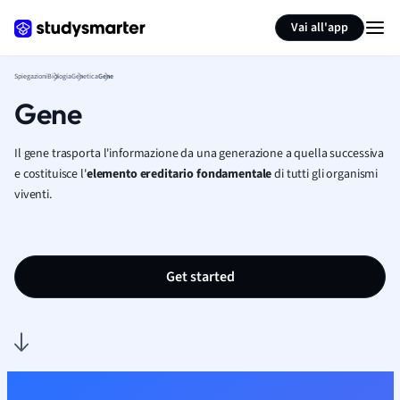
Generate flashcards
Summarize page
Vai all'app
Spiegazioni
Biologia
Genetica
Gene
Gene
Il gene
trasporta l'informazione da una generazione a quella successiva
e
costituisce l'
elemento ereditario fondamentale
di tutti gli organismi
viventi.
Get started