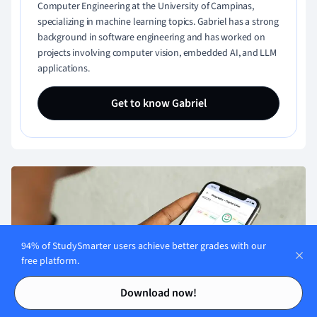
Computer Engineering at the University of Campinas,
specializing in machine learning topics. Gabriel has a strong
background in software engineering and has worked on
projects involving computer vision, embedded AI, and LLM
applications.
Get to know Gabriel
94% of StudySmarter users achieve better grades with our
free platform.
Contents
Contents
Download now!