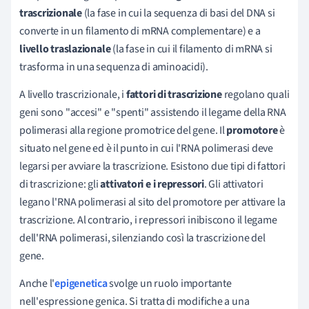
trascrizionale
(la fase in cui la sequenza di basi del DNA si
converte in un filamento di mRNA complementare) e a
livello traslazionale
(la fase in cui il filamento di mRNA si
trasforma in una sequenza di aminoacidi).
A livello trascrizionale, i
fattori di trascrizione
regolano quali
geni sono "accesi" e "spenti" assistendo il legame della RNA
polimerasi alla regione promotrice del gene. Il
promotore
è
situato nel gene ed è il punto in cui l'RNA polimerasi deve
legarsi per avviare la trascrizione. Esistono due tipi di fattori
di trascrizione: gli
attivatori e i repressori
. Gli attivatori
legano l'RNA polimerasi al sito del promotore per attivare la
trascrizione. Al contrario, i repressori inibiscono il legame
dell'RNA polimerasi, silenziando così la trascrizione del
gene.
Anche l'
epigenetica
svolge un ruolo importante
nell'espressione genica. Si tratta di modifiche a una