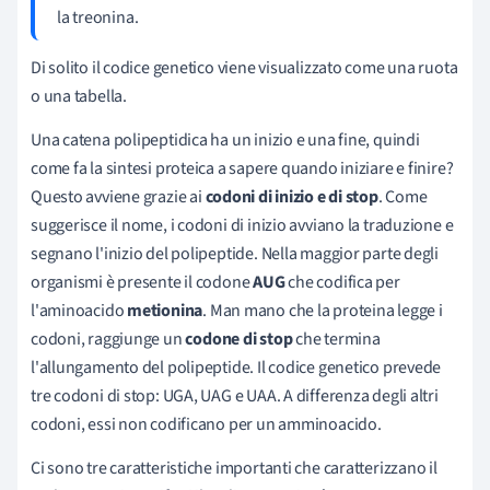
la treonina.
Di solito il codice genetico viene visualizzato come una ruota
o una tabella.
Una catena polipeptidica ha un inizio e una fine, quindi
come fa la sintesi proteica a sapere quando iniziare e finire?
Questo avviene grazie ai
codoni di inizio e di stop
. Come
suggerisce il nome, i codoni di inizio avviano la traduzione e
segnano l'inizio del polipeptide. Nella maggior parte degli
organismi è presente il codone
AUG
che codifica per
l'aminoacido
metionina
. Man mano che la proteina legge i
codoni, raggiunge un
codone di stop
che termina
l'allungamento del polipeptide. Il codice genetico prevede
tre codoni di stop: UGA, UAG e UAA. A differenza degli altri
codoni, essi non codificano per un amminoacido.
Ci sono tre caratteristiche importanti che caratterizzano il