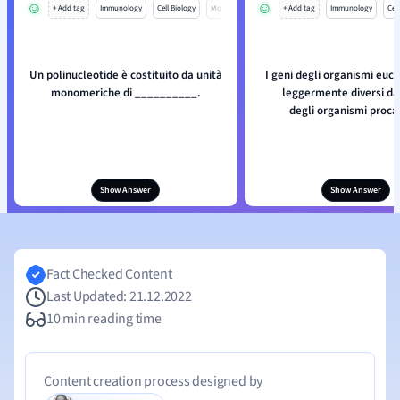
+ Add tag
Immunology
Cell Biology
Mo
+ Add tag
Immunology
Cell
Un polinucleotide è costituito da unità
I geni degli organismi euca
monomeriche di __________.
leggermente diversi da 
degli organismi procar
Show Answer
Show Answer
Fact Checked Content
Last Updated: 21.12.2022
10 min reading time
Content creation process designed by