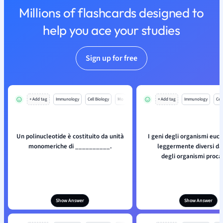
Millions of flashcards designed to
help you ace your studies
Sign up for free
+ Add tag
Immunology
Cell Biology
Mo
+ Add tag
Immunology
Cell
Un polinucleotide è costituito da unità
I geni degli organismi euca
monomeriche di __________.
leggermente diversi da 
degli organismi procar
Show Answer
Show Answer