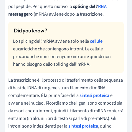
polipeptide. Per questo motivo lo
splicing dell'
RNA
messaggero
(mRNA) avviene dopo la trascrizione.
Lo splicing dell'mRNA avviene solo nelle
cellule
eucariotiche che contengono introni. Le cellule
procariotiche non contengono introni e quindi non
hanno bisogno dello splicing dell'mRNA.
La trascrizione è il processo di trasferimento della sequenza
di basi del DNA di un gene su un filamento di mRNA
complementare. È la prima fase della
sintesi proteica
e
avviene nel nucleo. Ricordiamo che i geni sono composti sia
da esoni che da introni, quindi il filamento di mRNA conterrà
entrambi (in alcuni libri di testo si parla di pre-mRNA). Gli
introni sono indesiderati per la
sintesi proteica
, quindi