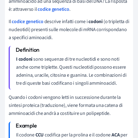
amminoacido ad una sequenza di basi del DNA? La risposta
è: attraverso il
codice genetico
.
Il
codice genetico
descrive infatti come i
codoni
(o tripletta di
nucleotidi) presenti sulle molecole di mRNA corrispondano
a specifici aminoacidi.
I codoni
sono sequenze di tre nucleotidi e sono noti
anche come triplette. Questi nucleotidi possono essere
adenina, uracile, citosina e guanina. Le combinazioni di
tre di queste basi codificano i singoli amminoacidi.
Quando i codoni vengono letti in successione durante la
sintesi proteica (traduzione), viene formata una catena di
amminoacidi che andrà a costituire un polipeptide.
Il codone
CCU
codifica per la prolina e il codone
ACA
per