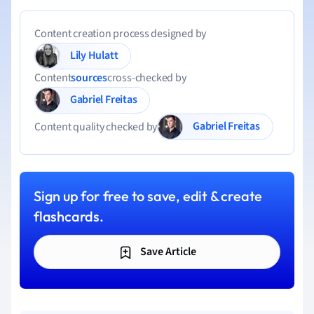
Content creation process designed by
Lily Hulatt
Content
sources
cross-checked by
Gabriel Freitas
Gabriel Freitas
Content quality checked by
Sign up for free to save, edit & create
flashcards.
Save Article