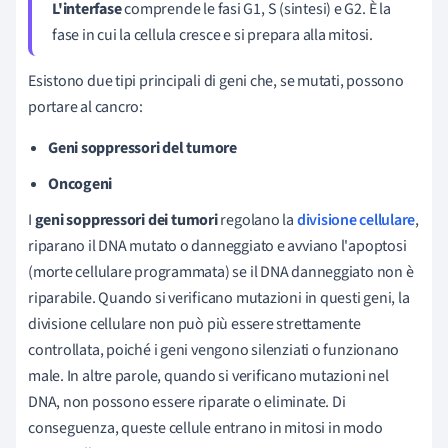
L'interfase
comprende le fasi G1, S (sintesi) e G2. È la
fase in cui la cellula cresce e si prepara alla mitosi.
Esistono due tipi principali di geni che, se mutati, possono
portare al cancro:
Geni soppressori del tumore
Oncogeni
I
geni soppressori dei tumori
regolano la
divisione cellulare
,
riparano il DNA mutato o danneggiato e avviano l'apoptosi
(morte cellulare programmata) se il DNA danneggiato non è
riparabile. Quando si verificano mutazioni in questi geni, la
divisione cellulare non può più essere strettamente
controllata, poiché i geni vengono silenziati o funzionano
male. In altre parole, quando si verificano mutazioni nel
DNA, non possono essere riparate o eliminate. Di
conseguenza, queste cellule entrano in mitosi in modo