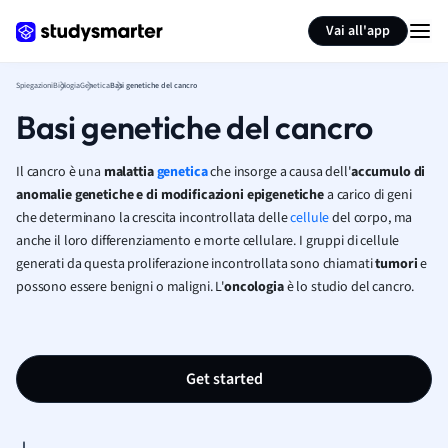
Generate flashcards
Summarize page
Vai all'app
Spiegazioni
Biologia
Genetica
Basi genetiche del cancro
Basi genetiche del cancro
Il cancro è una
malattia
genetica
che insorge a causa dell'
accumulo di
anomalie genetiche e di modificazioni epigenetiche
a carico di geni
che determinano la crescita incontrollata delle
cellule
del corpo, ma
anche il loro differenziamento e morte cellulare. I gruppi di cellule
generati da questa proliferazione incontrollata sono chiamati
tumori
e
possono essere benigni o maligni. L'
oncologia
è lo studio del cancro.
Get started