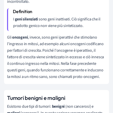
incontrollato.
I
geni silenziati
sono geni inattivati. Ciò significa che il
prodotto genico non viene più sintetizzato.
Gli
oncogeni
, invece, sono geni iperattivi che stimolano
l'ingresso in mitosi, ad esempio alcuni oncogeni codificano
per fattori di crescita. Poiché l'oncogene è iperattivo, il
fattore di crescita viene sintetizzato in eccesso e ciò innesca
il continuo ingresso nella mitosi. Nella fase precedente
questi geni, quando funzionano correttamente e inducono
la mitosi a un ritmo sano, sono chiamati proto-oncogeni.
Tumori benigni e maligni
Esistono due tipi di tumori:
benigni
(non cancerosi) e
maligni
(cancerosi). In questa sezione verranno analizzate