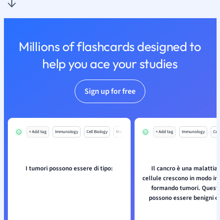
Millions of flashcards designed to
help you ace your studies
Sign up for free
+ Add tag
Immunology
Cell Biology
Mo
+ Add tag
Immunology
Cell
I tumori possono essere di tipo:
Il cancro è una malattia i
cellule crescono in modo in
formando tumori. Questi
possono essere benigni o 