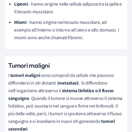
Lipomi
- hanno origine nelle cellule adipose tra la pelle e
il tessuto muscolare.
Miomi
- hanno origine nel tessuto muscolare, ad
esempio all'interno o intorno all'utero e allo stomaco. I
miomi sono anche chiamati fibromi.
Tumori maligni
I
tumori maligni
sono composti da cellule che possono
diffondersi in siti distanti (
metastasi
). Si diffondono
nell'organismo attraverso il
sistema linfatico o il flusso
sanguigno
. Quando il tumore si muove attraverso il sistema
linfatico, può svuotarsi nel sangue o finire nei linfonodi. Il
più delle volte, però, i tumori si spostano attraverso il flusso
sanguigno e si insediano in nuovi siti generando
tumori
secondari
.