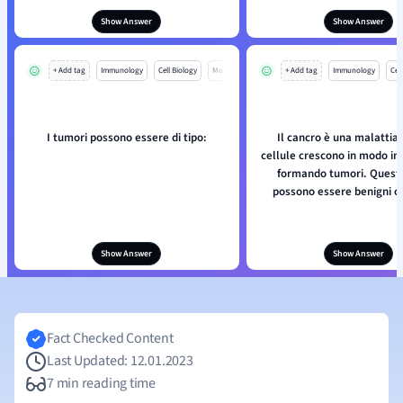
Show Answer
Show Answer
+ Add tag
Immunology
Cell Biology
Mo
+ Add tag
Immunology
Cell
I tumori possono essere di tipo:
Il cancro è una malattia i
cellule crescono in modo in
formando tumori. Questi
possono essere benigni o 
Show Answer
Show Answer
Fact Checked Content
Last Updated: 12.01.2023
7 min reading time