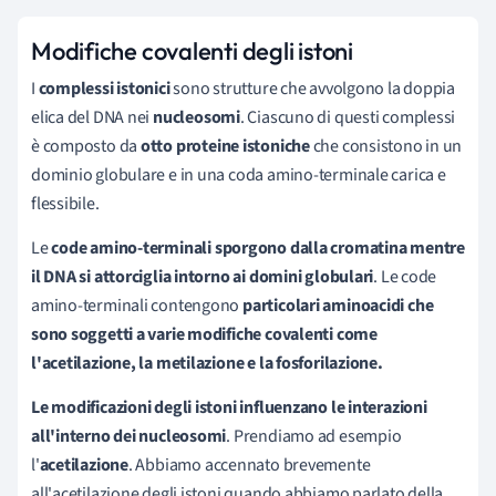
Modifiche covalenti degli istoni
I
complessi istonici
sono strutture che avvolgono la doppia
elica del DNA nei
nucleosomi
. Ciascuno di questi complessi
è composto da
otto proteine istoniche
che consistono in un
dominio globulare e in una coda amino-terminale carica e
flessibile.
Le
code amino-terminali sporgono dalla cromatina mentre
il DNA si attorciglia intorno ai domini globulari
. Le code
amino-terminali contengono
particolari aminoacidi che
sono soggetti a varie modifiche covalenti come
l'acetilazione, la metilazione e la fosforilazione.
Le modificazioni degli istoni influenzano le interazioni
all'interno dei nucleosomi
. Prendiamo ad esempio
l'
acetilazione
. Abbiamo accennato brevemente
all'acetilazione degli istoni quando abbiamo parlato della