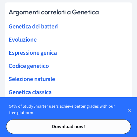
Argomenti correlati a Genetica
Genetica dei batteri
Evoluzione
Espressione genica
Codice genetico
Selezione naturale
Genetica classica
Speciazione
94% of StudySmarter users achieve better grades with our
free platform.
Gene
Contents
Contents
Download now!
Basi genetiche del cancro