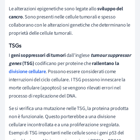
Le alterazioni epigenetiche sono legate allo
sviluppo del
cancro
. Sono presenti nelle cellule tumorali e spesso
collaborano con le alterazioni genetiche che determinano le
proprietà delle cellule tumorali.
TSGs
I
geni soppressori di tumori
dall'inglese
tumour suppressor
genes
(TSG)
codificano per proteine che
rallentano la
divisione cellulare
. Possono essere considerati come
interruzioni del ciclo cellulare. I TSG possono innescare la
morte cellulare (apoptosi) se vengono rilevati errori nel
processo di replicazione del DNA.
Se si verifica una mutazione nelle TSG, la proteina prodotta
non è funzionale. Questo porterebbe a una divisione
cellulare incontrollata e a una proliferazione sregolata.
Esempi di TSG importanti nelle cellule sono i geni p53 del