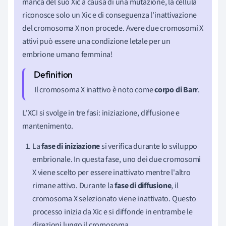
manca del suo Xic a causa di una mutazione, la cellula
riconosce solo un Xic e di conseguenza l'inattivazione
del cromosoma X non procede. Avere due cromosomi X
attivi può essere una condizione letale per un
embrione umano femmina!
Il cromosoma X inattivo è noto come
corpo di Barr
.
L'XCI si svolge in tre fasi: iniziazione, diffusione e
mantenimento.
La
fase di iniziazione
si verifica durante lo sviluppo
embrionale. In questa fase, uno dei due cromosomi
X viene scelto per essere inattivato mentre l'altro
rimane attivo. Durante la
fase di diffusione
, il
cromosoma X selezionato viene inattivato. Questo
processo inizia da Xic e si diffonde in entrambe le
direzioni lungo il cromosoma.