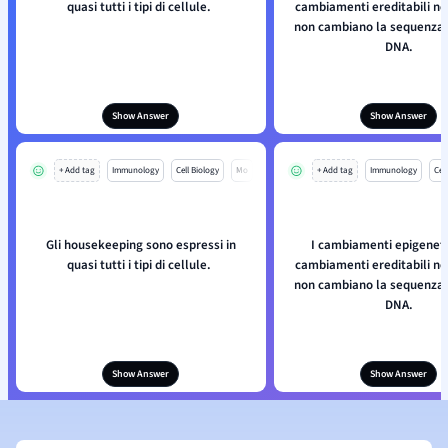
quasi tutti i tipi di cellule.
cambiamenti ereditabili n
non cambiano la sequenza d
DNA.
Show Answer
Show Answer
+ Add tag
Immunology
Cell Biology
Mo
+ Add tag
Immunology
Cell
Gli housekeeping sono espressi in
I cambiamenti epigeneti
quasi tutti i tipi di cellule.
cambiamenti ereditabili n
non cambiano la sequenza d
DNA.
Show Answer
Show Answer