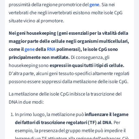
prossimità della regione promotrice del
gene
. Sia nei
vertebrati che negli invertebrati esistono molte isole CpG
situate vicino al promotore.
Nei geni housekeeping (geni essenziali per la vitalità della
maggior parte delle cellule negli organismi multicellulari,
come il
gene
della
RNA
polimerasi), le isole CpG sono
principalmente non metilate.
Di conseguenza, gli
housekeeping sono
espressi in quasi tutti i tipi di cellule.
D'altra parte, alcuni geni tessuto-specifici altamente regolati
possono essere soppressi dalla metilazione delle isole CpG.
La metilazione delle isole CpG inibisce la trascrizione del
DNA in due modi:
In primo luogo, la metilazione può
influenzare il legame
dei fattori di trascrizione regolatori (TF) al DNA
. Per
esempio, la presenza del gruppo metile può impedire il
legame di un TF attivatore alla regione dell'enhancer. Ciò