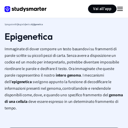
Generate flashcards
Summarize page
Vai all'app
Spiegazioni
Biologia
Genetica
Epigenetica
Epigenetica
Immaginate di dover comporre un testo basandovi su frammenti di
parole scritte su piccoli pezzi di carta. Senza avere a disposizione un
codice ed un modo per interpretarlo, potrebbe diventare impossibile
riordinare le parole e decifrare il testo. Ora immaginate che queste
parole rappresentino il nostro
intero genoma
. I meccanismi
dell'
epigenetica
svolgono appunto la funzione di decodificare le
informazioni presenti nel genoma, controllandole e rendendole
disponibili come, dove, e quando uno specifico frammento del
genoma
di una cellula
deve essere espresso in un determinato frammento di
tempo.