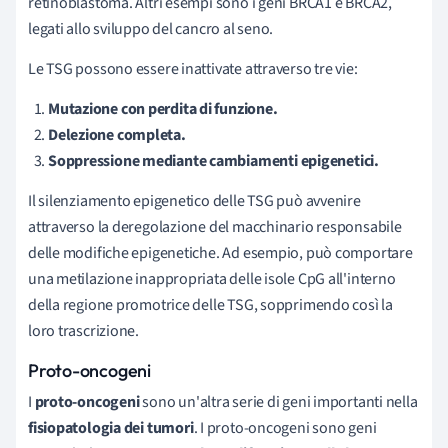
retinoblastoma. Altri esempi sono i geni BRCA1 e BRCA2,
legati allo sviluppo del cancro al seno.
Le TSG possono essere inattivate attraverso tre vie:
Mutazione con perdita di funzione.
Delezione completa.
Soppressione mediante cambiamenti epigenetici.
Il silenziamento epigenetico delle TSG può avvenire
attraverso la deregolazione del macchinario responsabile
delle modifiche epigenetiche. Ad esempio, può comportare
una metilazione inappropriata delle isole CpG all'interno
della regione promotrice delle TSG, sopprimendo così la
loro trascrizione.
Proto-oncogeni
I
proto-oncogeni
sono un'altra serie di geni importanti nella
fisiopatologia dei tumori
. I proto-oncogeni sono geni