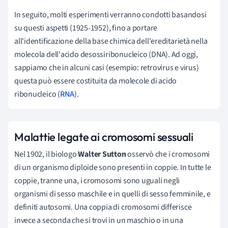
In seguito, molti esperimenti verranno condotti basandosi
su questi aspetti (1925-1952), fino a portare
all'identificazione della base chimica dell'ereditarietà nella
molecola dell'acido desossiribonucleico (DNA). Ad oggi,
sappiamo che in alcuni casi (esempio: retrovirus e virus)
questa può essere costituita da molecole di acido
ribonucleico (
RNA
).
Malattie legate ai cromosomi sessuali
Nel 1902, il biologo
Walter Sutton
osservò che i cromosomi
di un organismo diploide sono presenti in coppie. In tutte le
coppie, tranne una, i cromosomi sono uguali negli
organismi di sesso maschile e in quelli di sesso femminile, e
definiti autosomi. Una coppia di cromosomi differisce
invece a seconda che si trovi in un maschio o in una