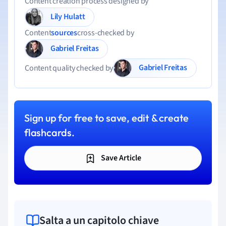
Content creation process designed by
Lily Hulatt
Content
sources
cross-checked by
Gabriel Freitas
Gabriel Freitas
Content quality checked by
Sign up for free to save, edit & create
flashcards.
Save Article
Salta a un capitolo chiave