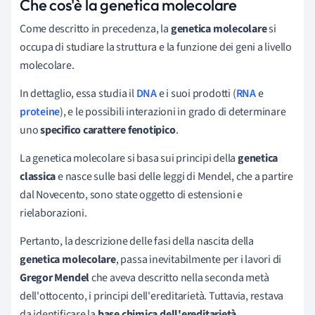
Che cos'è la genetica molecolare
Come descritto in precedenza, la
genetica molecolare
si
occupa di studiare la struttura e la funzione dei geni a livello
molecolare.
In dettaglio, essa studia il
DNA
e i suoi prodotti (
RNA
e
proteine
), e le possibili interazioni in grado di determinare
uno
specifico carattere fenotipico
.
La genetica molecolare si basa sui principi della
genetica
classica
e nasce sulle basi delle leggi di Mendel, che a partire
dal Novecento, sono state oggetto di estensioni e
rielaborazioni.
Pertanto, la descrizione delle fasi della nascita della
genetica molecolare
, passa inevitabilmente per i lavori di
Gregor Mendel
che aveva descritto nella seconda metà
dell'ottocento, i principi dell'ereditarietà. Tuttavia, restava
da identificare la
base chimica dell'ereditarietà
.