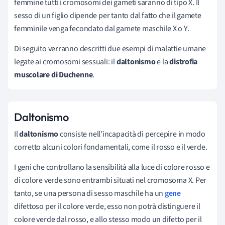
femmine tutti i cromosomi dei gameti saranno di tipo X. Il
sesso di un figlio dipende per tanto dal fatto che il gamete
femminile venga fecondato dal gamete maschile X o Y.
Di seguito verranno descritti due esempi di malattie umane
legate ai cromosomi sessuali: il
daltonismo
e la
distrofia
muscolare di Duchenne
.
Daltonismo
Il
daltonismo
consiste nell'incapacità di percepire in modo
corretto alcuni colori fondamentali, come il rosso e il verde.
I geni che controllano la sensibilità alla luce di colore rosso e
di colore verde sono entrambi situati nel cromosoma X. Per
tanto, se una persona di sesso maschile ha un
gene
difettoso per il colore verde, esso non potrà distinguere il
colore verde dal rosso, e allo stesso modo un difetto per il