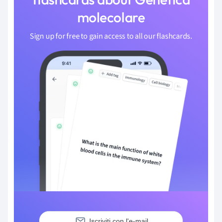
molecolare
Sign up for free to gain access to all our flashcards.
Iscriviti con l'e-mail