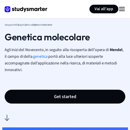
Generate flashcards
Summarize page
Vai all'app
Spiegazioni
Biologia
Genetica
Genetica molecolare
Genetica molecolare
Agli inizi del Novecento, in seguito alla riscoperta dell'opera di
Mendel
,
il campo di della
genetica
portò alla luce ulteriori scoperte
accompagnate dall'applicazione
nella ricerca,
di materiali e metodi
innovativi.
Get started