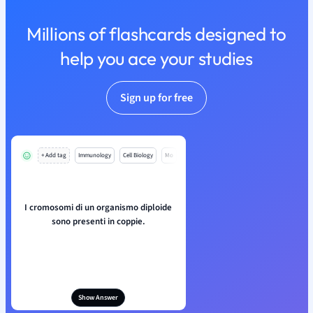
Millions of flashcards designed to
help you ace your studies
Sign up for free
+ Add tag
Immunology
Cell Biology
Mo
I cromosomi di un organismo diploide
sono presenti in coppie.
Show Answer