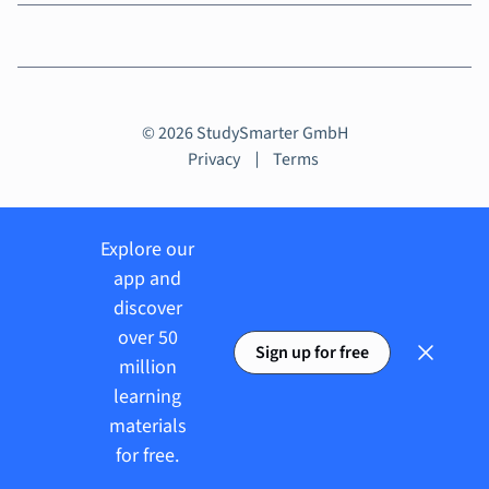
© 2026 StudySmarter GmbH
Privacy
Terms
Explore our
app and
discover
over 50
Sign up for free
million
learning
materials
for free.