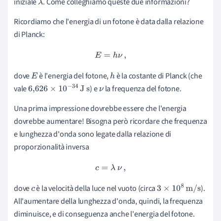
iniziale
. Come colleghiamo queste due informazioni?
λ
Ricordiamo che l'energia di un fotone è data dalla relazione
di Planck:
E
=
h
ν
,
dove
è l'energia del fotone,
è la costante di Planck (che
E
h
vale
) e
la frequenza del fotone.
6,626
×
10
−
34
J
s
ν
Una prima impressione dovrebbe essere che l'energia
dovrebbe aumentare! Bisogna però ricordare che frequenza
e lunghezza d'onda sono legate dalla relazione di
proporzionalità inversa
c
=
λ
ν
,
dove
è la velocità della luce nel vuoto (circa
).
c
3
×
10
8
m
/
s
All'aumentare della lunghezza d'onda, quindi, la frequenza
diminuisce, e di conseguenza anche l'energia del fotone.