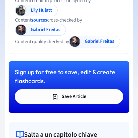
Content creation process designed by
Lily Hulatt
Content
sources
cross-checked by
Gabriel Freitas
Gabriel Freitas
Content quality checked by
Sign up for free to save, edit & create
flashcards.
Save Article
Salta a un capitolo chiave