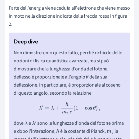
Parte dell'energia viene ceduta all'elettrone che viene messo
in moto nella direzione indicata dalla freccia rossa in figura
2.
Non dimostreremo questo fatto, perché richiede delle
nozioni di fisica quantistica avanzate, ma si può
dimostrare che la lunghezza d'onda del fotone
deflesso è proporzionale all'angolo
della sua
θ
deflessione. In particolare, è proporzionale al coseno
di questo angolo, secondo la relazione
λ
′
=
λ
+
h
m
e
c
(
1
−
cos
θ
)
,
dove
e
sono le lunghezze d'onda del fotone prima
λ
λ
′
e dopo l'interazione,
è la costante di Planck,
la
h
m
e