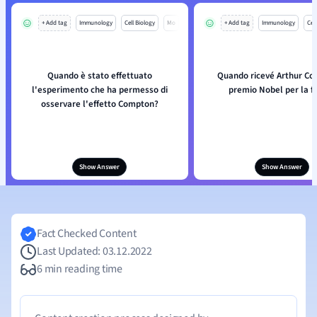
+ Add tag
Immunology
Cell Biology
Mo
+ Add tag
Immunology
Cell
Quando è stato effettuato
Quando ricevé Arthur Co
l'esperimento che ha permesso di
premio Nobel per la fi
osservare l'effetto Compton?
Show Answer
Show Answer
Fact Checked Content
Last Updated: 03.12.2022
6 min reading time