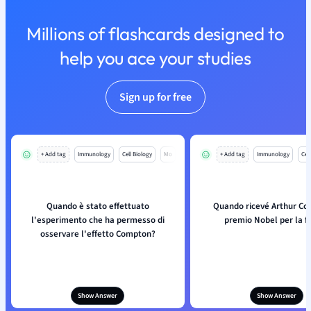
Millions of flashcards designed to
help you ace your studies
Sign up for free
+ Add tag
Immunology
Cell Biology
Mo
+ Add tag
Immunology
Cell
Quando è stato effettuato
Quando ricevé Arthur Co
l'esperimento che ha permesso di
premio Nobel per la fi
osservare l'effetto Compton?
Show Answer
Show Answer