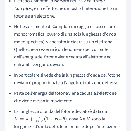
L'effetto Compton, osservato nel 1922 da
Arthur
Compton
, è un effetto che dimostra l'interazione tra un
fotone e un elettrone.
Nell'esperimento di Compton un raggio di fasci di luce
monocromatica (ovvero di una sola lunghezza d'onda
molto specifica), viene fatto incidere su un elettrone.
Quello che si osserva è un fenomeno per cui parte
dell'energia del fotone viene ceduta all'elettrone ed
entrambi vengono deviati.
In particolare si vede che la lunghezza d'onda del fotone
deviato è proporzionale all'angolo di cui viene deflesso.
Parte dell'energia del fotone viene ceduta all'elettrone
che viene messo in movimento.
La lunghezza d'onda del fotone deviato è data da
, dove
e
sono le
λ
′
=
λ
+
h
m
e
c
(
1
−
cos
θ
)
λ
λ
′
lunghezze d'onda del fotone prima e dopo l'interazione,