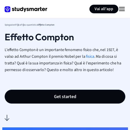
Generate flashcards
Summarize page
Vai all'app
Spiegazioni
Fisica
Fisica quantistica
Effetto Compton
Effetto Compton
L'effetto Compton è un importante fenomeno fisico che, nel 1927, è
valso ad Arthur Compton il premio Nobel per la
fisica
. Ma di cosa si
tratta? Qual è la sua importanza in fisica? Qual è l'esperimento che ha
permesso di osservarlo? Questo e molto altro in questo articolo!
Get started