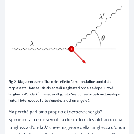
Fig. 2 - Diagramma semplificato dell'effetto Compton, la linea ondulata
rappresenta il fotone, inizialmente di lunghezza d'onda
e dopo l'urto di
λ
lunghezza d'onda
, in rosso è raffigurato l'elettrone e la sua traiettoria dopo
λ
′
l'urto. Il fotone, dopo l'urto viene deviato di un angolo
.
θ
Ma perché parliamo proprio di
perdere
energia?
Sperimentalmente si verifica che i fotoni deviati hanno una
lunghezza d'onda
che è maggiore della lunghezza d'onda
λ
′