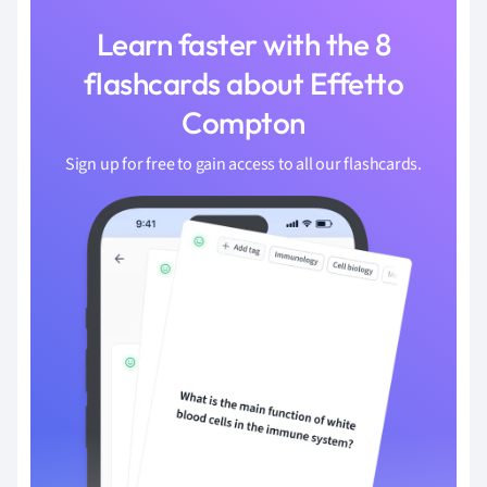
Learn faster with the 8
flashcards about Effetto
Compton
Sign up for free to gain access to all our flashcards.