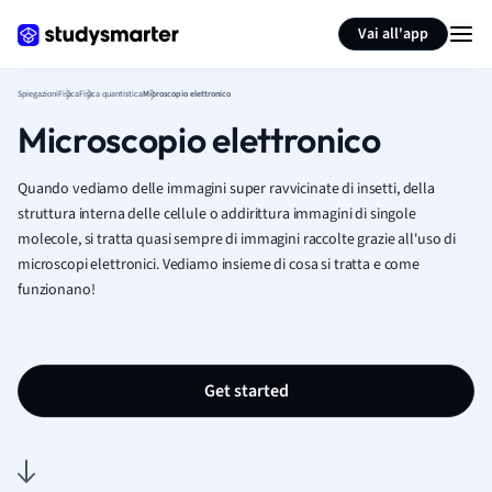
Generate flashcards
Summarize page
Vai all'app
Spiegazioni
Fisica
Fisica quantistica
Microscopio elettronico
Microscopio elettronico
Quando vediamo delle immagini super ravvicinate di insetti, della
struttura interna delle cellule o addirittura immagini di singole
molecole, si tratta quasi sempre di immagini raccolte grazie all'uso di
microscopi elettronici. Vediamo insieme di cosa si tratta e come
funzionano!
Get started