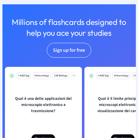
Millions of flashcards designed to
help you ace your studies
Sign up for free
+ Add tag
Immunology
Cell Biology
Mo
+ Add tag
Immunology
Cell
Qual è una delle applicazioni del
Qual è il limite princip
microscopio elettronico a
microscopi elettronici
trasmissione?
visualizzazione dei cam