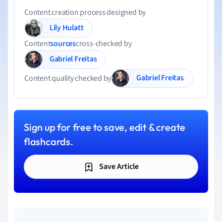
Content creation process designed by
Lily Hulatt
Content
sources
cross-checked by
Gabriel Freitas
Gabriel Freitas
Content quality checked by
Sign up for free to save, edit & create
flashcards.
Save Article