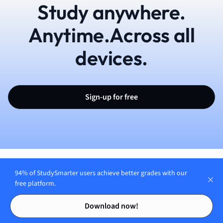
Study anywhere.
Anytime.Across all
devices.
Sign-up for free
Italiano
94% of StudySmarter users achieve better grades with our
free platform.
Contents
Contents
Download now!