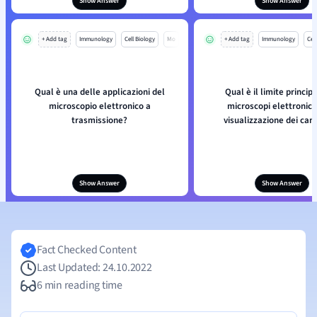
Show Answer
Show Answer
+ Add tag
Immunology
Cell Biology
Mo
+ Add tag
Immunology
Cell
Qual è una delle applicazioni del
Qual è il limite princip
microscopio elettronico a
microscopi elettronici
trasmissione?
visualizzazione dei cam
Show Answer
Show Answer
Fact Checked Content
Last Updated: 24.10.2022
6 min reading time