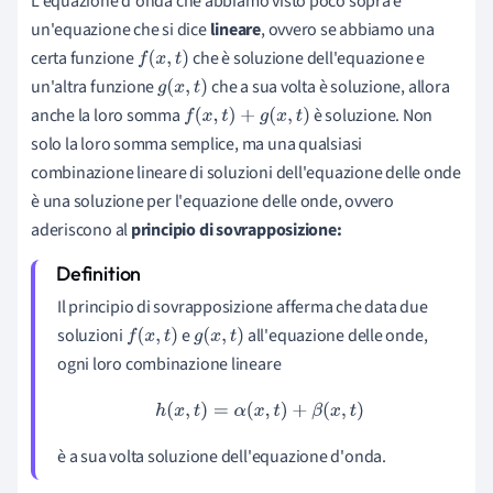
L'equazione d'onda che abbiamo visto poco sopra è
un'equazione che si dice
lineare
, ovvero se abbiamo una
certa funzione
che è soluzione dell'equazione e
f
(
x
,
t
)
un'altra funzione
che a sua volta è soluzione, allora
g
(
x
,
t
)
anche la loro somma
è soluzione. Non
f
(
x
,
t
)
+
g
(
x
,
t
)
solo la loro somma semplice, ma una qualsiasi
combinazione lineare di soluzioni dell'equazione delle onde
è una soluzione per l'equazione delle onde, ovvero
aderiscono al
principio di sovrapposizione:
Il principio di sovrapposizione afferma che data due
soluzioni
e
all'equazione delle onde,
f
(
x
,
t
)
g
(
x
,
t
)
ogni loro combinazione lineare
h
(
x
,
t
)
=
α
(
x
,
t
)
+
β
(
x
,
t
)
è a sua volta soluzione dell'equazione d'onda.