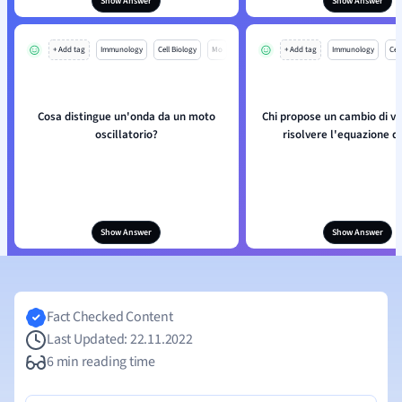
Show Answer
Show Answer
+ Add tag
Immunology
Cell Biology
Mo
+ Add tag
Immunology
Cell
Cosa distingue un'onda da un moto
Chi propose un cambio di va
oscillatorio?
risolvere l'equazione d
Show Answer
Show Answer
Fact Checked Content
Last Updated: 22.11.2022
6 min reading time