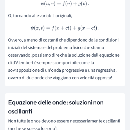
ψ
(
u
,
v
)
=
f
(
u
)
+
g
(
v
)
.
O, tornando alle variabili originali,
ψ
(
x
,
t
)
=
f
(
x
+
c
t
)
+
g
(
x
−
c
t
)
.
Ovvero, a meno di costanti che dipendono dalle condizioni
iniziali del sistema e del problema fisico che stiamo
osservando, possiamo dire che la soluzione dell'equazione
di d'Alembert è sempre scomponibile come la
sovrapposizione di un'onda progressiva e una regressiva,
ovvero di due onde che viaggiano con velocità opposta!
Equazione delle onde: soluzioni non
oscillanti
Non tutte le onde devono essere necessariamente oscillanti
(anche se spesso lo sono)!