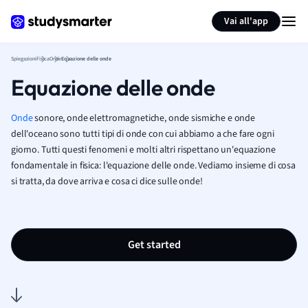
Generate flashcards
Summarize page
Vai all'app
Spiegazioni
Fisica
Onde
Equazione delle onde
Equazione delle onde
Onde
sonore, onde elettromagnetiche, onde sismiche e onde
dell'oceano sono tutti tipi di onde con cui abbiamo a che fare ogni
giorno. Tutti questi fenomeni e molti altri rispettano un'equazione
fondamentale in fisica: l'equazione delle onde. Vediamo insieme di cosa
si tratta, da dove arriva e cosa ci dice sulle onde!
Get started