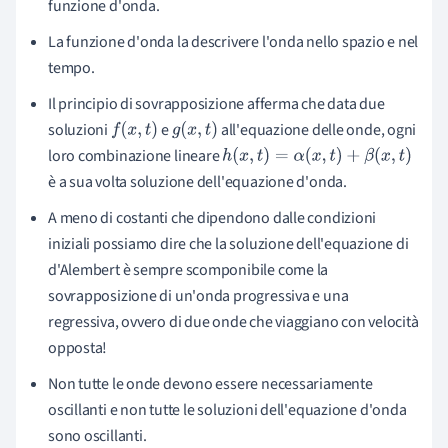
funzione d'onda.
La funzione d'onda la descrivere l'onda nello spazio e nel
tempo.
Il principio di sovrapposizione afferma che data due
soluzioni
e
all'equazione delle onde, ogni
f
(
x
,
t
)
g
(
x
,
t
)
loro combinazione lineare
h
(
x
,
t
)
=
α
(
x
,
t
)
+
β
(
x
,
t
)
è a sua volta soluzione dell'equazione d'onda.
A meno di costanti che dipendono dalle condizioni
iniziali possiamo dire che la soluzione dell'equazione di
d'Alembert è sempre scomponibile come la
sovrapposizione di un'onda progressiva e una
regressiva, ovvero di due onde che viaggiano con velocità
opposta!
Non tutte le onde devono essere necessariamente
oscillanti e non tutte le soluzioni dell'equazione d'onda
sono oscillanti.