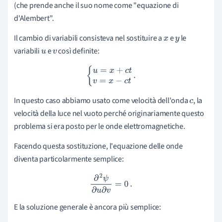
(che prende anche il suo nome come "equazione di
d'Alembert".
Il cambio di variabili consisteva nel sostituire a
e
le
x
y
variabili
e
così definite:
u
v
{
u
=
x
+
c
t
v
=
x
−
c
t
.
In questo caso abbiamo usato come velocità dell'onda
, la
c
velocità della luce nel vuoto perché originariamente questo
problema si era posto per le onde elettromagnetiche.
Facendo questa sostituzione, l'equazione delle onde
diventa particolarmente semplice:
∂
2
ψ
∂
u
∂
v
=
0
.
E la soluzione generale è ancora più semplice: