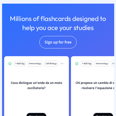
Millions of flashcards designed to
help you ace your studies
Sign up for free
+ Add tag
Immunology
Cell Biology
Mo
+ Add tag
Immunology
Cell
Cosa distingue un'onda da un moto
Chi propose un cambio di va
oscillatorio?
risolvere l'equazione d