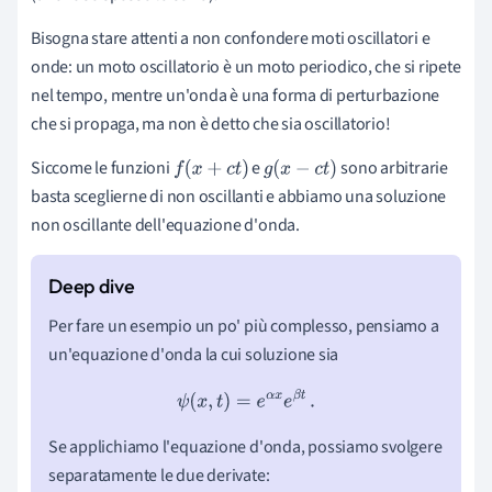
Bisogna stare attenti a non confondere moti oscillatori e
onde: un moto oscillatorio è un moto periodico, che si ripete
nel tempo, mentre un'onda è una forma di perturbazione
che si propaga, ma non è detto che sia oscillatorio!
Siccome le funzioni
e
sono arbitrarie
f
(
x
+
c
t
)
g
(
x
−
c
t
)
basta sceglierne di non oscillanti e abbiamo una soluzione
non oscillante dell'equazione d'onda.
Per fare un esempio un po' più complesso, pensiamo a
un'equazione d'onda la cui soluzione sia
ψ
(
x
,
t
)
=
e
α
x
e
β
t
.
Se applichiamo l'equazione d'onda, possiamo svolgere
separatamente le due derivate: