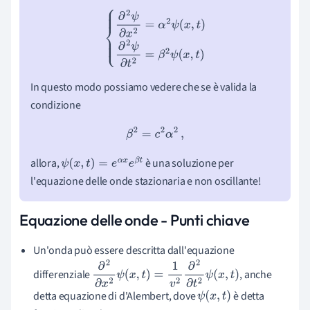
{
∂
2
ψ
∂
x
2
=
α
2
ψ
(
x
,
t
)
∂
2
ψ
∂
t
2
=
β
2
ψ
(
x
,
t
)
In questo modo possiamo vedere che se è valida la
condizione
β
2
=
c
2
α
2
,
allora,
è una soluzione per
ψ
(
x
,
t
)
=
e
α
x
e
β
t
l'equazione delle onde stazionaria e non oscillante!
Equazione delle onde - Punti chiave
Un'onda può essere descritta dall'equazione
differenziale
, anche
∂
2
∂
x
2
ψ
(
x
,
t
)
=
1
v
2
∂
2
∂
t
2
ψ
(
x
,
t
)
detta equazione di d'Alembert, dove
è detta
ψ
(
x
,
t
)