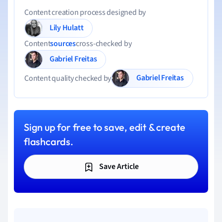
Content creation process designed by
Lily Hulatt
Content
sources
cross-checked by
Gabriel Freitas
Gabriel Freitas
Content quality checked by
Sign up for free to save, edit & create
flashcards.
Save Article