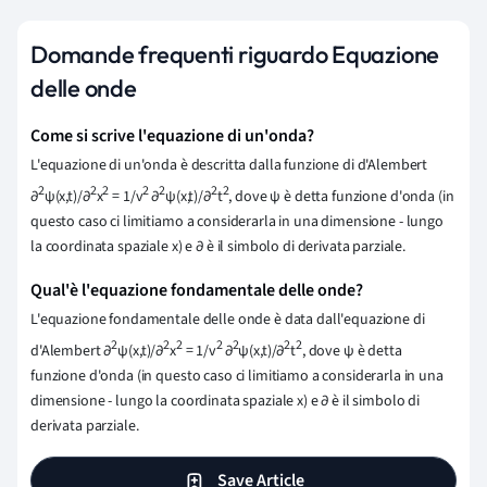
Domande frequenti riguardo Equazione
delle onde
Come si scrive l'equazione di un'onda?
L'equazione di un'onda è descritta dalla funzione di d'Alembert
2
2
2
2
2
2
2
∂
ψ(x,t)/∂
x
= 1/v
∂
ψ(x,t)/∂
t
, dove ψ è detta funzione d'onda (in
questo caso ci limitiamo a considerarla in una dimensione - lungo
la coordinata spaziale x) e ∂ è il simbolo di derivata parziale.
Qual'è l'equazione fondamentale delle onde?
L'equazione fondamentale delle onde è data dall'equazione di
2
2
2
2
2
2
2
d'Alembert ∂
ψ(x,t)/∂
x
= 1/v
∂
ψ(x,t)/∂
t
, dove ψ è detta
funzione d'onda (in questo caso ci limitiamo a considerarla in una
dimensione - lungo la coordinata spaziale x) e ∂ è il simbolo di
derivata parziale.
Save Article