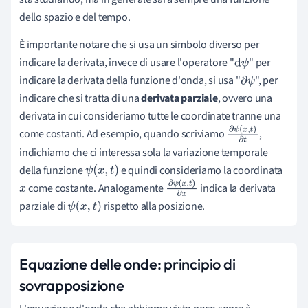
dello spazio e del tempo.
È importante notare che si usa un simbolo diverso per
indicare la derivata, invece di usare l'operatore "
" per
d
ψ
indicare la derivata della funzione d'onda, si usa "
", per
∂
ψ
indicare che si tratta di una
derivata parziale
, ovvero una
derivata in cui consideriamo tutte le coordinate tranne una
come costanti. Ad esempio, quando scriviamo
,
∂
ψ
(
x
,
t
)
indichiamo che ci interessa sola la variazione temporale
∂
t
della funzione
e quindi consideriamo la coordinata
ψ
(
x
,
t
)
come costante. Analogamente
indica la derivata
x
∂
ψ
(
x
,
t
)
parziale di
rispetto alla posizione.
ψ
(
x
,
t
)
∂
x
Equazione delle onde: principio di
sovrapposizione