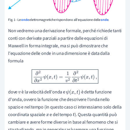
Fig. 1 - Le
onde
elettromagnetiche rispondono all'equazione delle
onde
.
Non vedremo una derivazione formale, perché richiede tanti
conti con derivate parziali a partire dalle equazioni di
Maxwell in forma integrale, ma si può dimostrare che
l'equazione delle onde in una dimensione è data dalla
formula
∂
2
∂
x
2
ψ
(
x
,
t
)
=
1
v
2
∂
2
∂
t
2
ψ
(
x
,
t
)
,
dove
è la velocità dell'onda e
è detta funzione
v
ψ
(
x
,
t
)
d'onda, ovvero la funzione che descrivere l'onda nello
spazio e nel tempo (in questo caso ci interessiamo solo della
coordinata spaziale
e del tempo
). Questa quantità può
x
t
cambiare e avere forme diverse in base al fenomeno che si
sta studiando, ma in generale sarà sempre una funzione