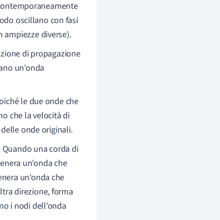
ano contemporaneamente
nodo oscillano con fasi
n ampiezze diverse).
rezione di propagazione
erano un'onda
poiché le due onde che
o che la velocità di
delle onde originali.
a. Quando una corda di
 genera un'onda che
 genera un'onda che
ltra direzione, forma
ono i nodi dell'onda