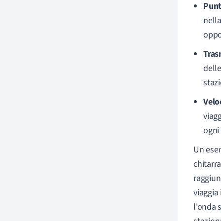
Punt
nella
oppo
Tras
dell
staz
Velo
viagg
ogni 
Un esem
chitarr
raggiun
viaggia
l'onda s