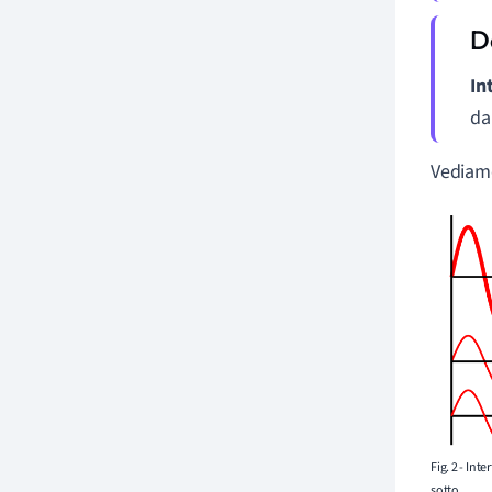
In
da
Vediamo
Fig. 2 - Int
sotto.