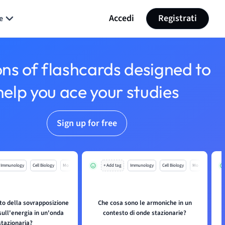
Accedi
Registrati
e
ons of flashcards designed to
help you ace your studies
Sign up for free
Immunology
Cell Biology
Mo
+ Add tag
Immunology
Cell Biology
Mo
tto della sovrapposizione
Che cosa sono le armoniche in un
sull'energia in un'onda
contesto di onde stazionarie?
stazionaria?