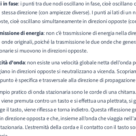
i in fase
: i punti tra due nodi oscillano in fase, cioè oscill
 stessa direzione (con ampiezze diverse). I punti ai lati di un 
ste, cioè oscillano simultaneamente in direzioni opposte (co
missione di energia
: non c'è trasmissione di energia nella di
e onde originali, poiché la trasmissione le due onde che gen
ionarie si muovono in direzioni opposte.
cità d'onda
: non esiste una velocità globale netta dell'onda 
iano in direzioni opposte si neutralizzano a vicenda. Scopriam
punto è specifica e trasversale alla direzione di propagazione 
pio pratico di onda stazionaria sono le corde di una chitarr
a viene premuta contro un tasto e si effettua una plettrata, si
ge il tasto, viene riflessa e torna indietro. Questa riflessione
 in direzione opposta e che, insieme all'onda che viaggia nell'a
tazionaria. L'estremità della corda e il contatto con il tasto s