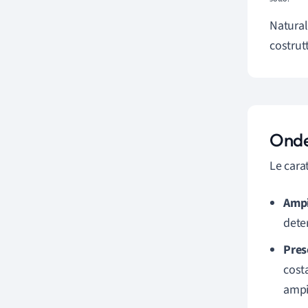
Natural
costrutt
Onde
Le cara
Ampi
dete
Pres
cost
ampi