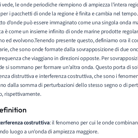
 vede, le onde periodiche riempiono di ampiezza l'intera regi
per i pacchetti di onde la regione è finita e cambia nel tempo.
to d'onde può essere immaginato come una singola onda ma
ca è come un insieme infinito di onde marine prodotte regol
 ed evolvono.Tenendo presente questo, definiamo ora il co
arie, che sono onde formate dalla sovrapposizione di due ond
frequenza che viaggiano in direzioni opposte. Per sovrapposiz
e si sommano per formare un'altra onda. Questo porta di solit
renza distruttiva e interferenza costruttiva, che sono i fenomen
o dalla somma di perturbazioni dello stesso segno o di pert
, rispettivamente.
terferenza costruttiva
: il fenomeno per cui le onde combinan
ndo luogo a un'onda di ampiezza maggiore.