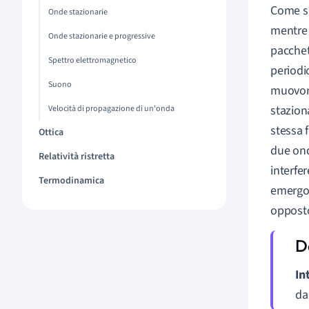
Come si
Onde stazionarie
mentre 
Onde stazionarie e progressive
pacchet
Spettro elettromagnetico
periodi
Suono
muovono
stazion
Velocità di propagazione di un'onda
stessa 
Ottica
due ond
Relatività ristretta
interfe
Termodinamica
emergon
opposto
In
da