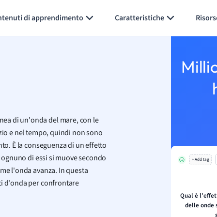
Generate flashcards
Summarize page
ntenuti di apprendimento
Caratteristiche
Risors
Milli
ea di un'onda del mare, con le
azio e nel tempo, quindi non sono
nto. È la conseguenza di un effetto
a: ognuno di essi si muove secondo
+ Add tag
ome l'onda avanza. In questa
ti d'onda per confrontare
Qual è l'effe
delle onde 