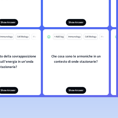
Show Answer
Show Answer
Immunology
Cell Biology
Mo
+ Add tag
Immunology
Cell Biology
Mo
tto della sovrapposizione
Che cosa sono le armoniche in un
sull'energia in un'onda
contesto di onde stazionarie?
stazionaria?
Show Answer
Show Answer