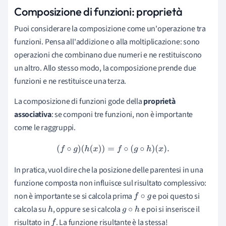
Composizione di funzioni: p
roprietà
Puoi considerare la composizione come un'operazione tra
funzioni. Pensa all'addizione o alla moltiplicazione: sono
operazioni che combinano due numeri e ne restituiscono
un altro. Allo stesso modo, la composizione prende due
funzioni e ne restituisce una terza.
La composizione di funzioni gode della
proprietà
associativa
: se componi tre funzioni, non è importante
come le raggruppi.
(
f
∘
g
)
(
h
(
x
)
)
=
f
∘
(
g
∘
h
)
(
x
)
.
In pratica, vuol dire che la posizione delle parentesi in una
funzione composta non influisce sul risultato complessivo:
non è importante se si calcola prima
e poi questo si
f
∘
g
calcola su
, oppure se si calcola
e poi si inserisce il
h
g
∘
h
risultato in
. La funzione risultante è la stessa!
f