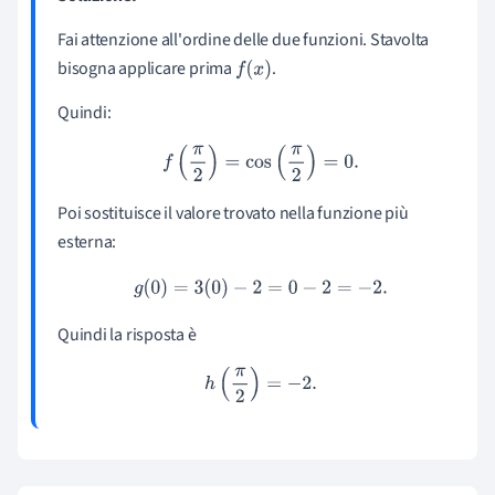
Fai attenzione all'ordine delle due funzioni. Stavolta
bisogna applicare prima
.
f
(
x
)
Quindi:
f
(
π
2
)
=
cos
(
π
2
)
=
0.
Poi sostituisce il valore trovato nella funzione più
esterna:
g
(
0
)
=
3
(
0
)
−
2
=
0
−
2
=
−
2.
Quindi la risposta è
h
(
π
2
)
=
−
2.