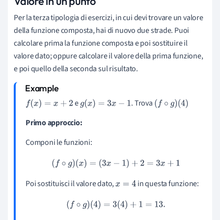
Valore in un punto
Per la terza tipologia di esercizi, in cui devi trovare un valore
della funzione composta, hai di nuovo due strade. Puoi
calcolare prima la funzione composta e poi sostituire il
valore dato; oppure calcolare il valore della prima funzione,
e poi quello della seconda sul risultato.
e
. Trova
f
(
x
)
=
x
+
2
g
(
x
)
=
3
x
−
1
(
f
∘
g
)
(
4
)
Primo approccio:
Componi le funzioni:
(
f
∘
g
)
(
x
)
=
(
3
x
−
1
)
+
2
=
3
x
+
1
Poi sostituisci il valore dato,
in questa funzione:
x
=
4
(
f
∘
g
)
(
4
)
=
3
(
4
)
+
1
=
13.