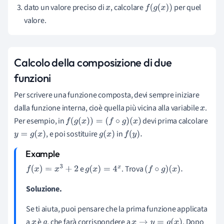
dato un valore preciso di
, calcolare
per quel
x
f
(
g
(
x
)
)
valore.
Calcolo della composizione di due
funzioni
P
er scrivere una funzione composta, devi sempre iniziare
dalla funzione interna, cioè quella più vicina alla variabile
.
x
Per esempio, in
d
evi prima calcolare
f
(
g
(
x
)
)
=
(
f
∘
g
)
(
x
)
, e poi sostituire
in
y
=
g
(
x
)
g
(
x
)
f
(
y
)
.
e
. Trova
f
(
x
)
=
x
3
+
2
g
(
x
)
=
4
x
(
f
∘
g
)
(
x
)
.
Soluzione.
Se ti aiuta, puoi pensare che la prima funzione applicata
a
è
, che farà corrispondere a
. Dopo
x
g
x
→
y
=
g
(
x
)