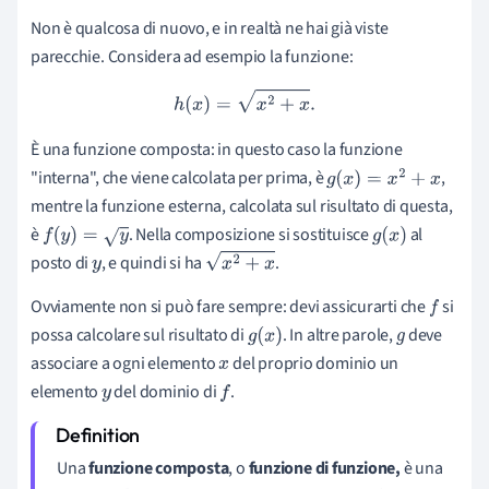
Non è qualcosa di nuovo, e in realtà ne hai già viste
parecchie. Considera ad esempio la funzione:
h
(
x
)
=
x
2
+
x
.
È una funzione composta: in questo caso la funzione
"interna", che viene calcolata per prima, è
,
g
(
x
)
=
x
2
+
x
mentre la funzione esterna, calcolata sul risultato di questa,
è
. Nella composizione si sostituisce
al
f
(
y
)
=
y
g
(
x
)
posto di
, e quindi si ha
.
y
x
2
+
x
Ovviamente non si può fare sempre: devi assicurarti che
si
f
possa calcolare sul risultato di
. In altre parole,
deve
g
(
x
)
g
associare a ogni elemento
del proprio dominio un
x
elemento
del dominio di
.
y
f
Una
funzione composta
, o
funzione di funzione,
è una