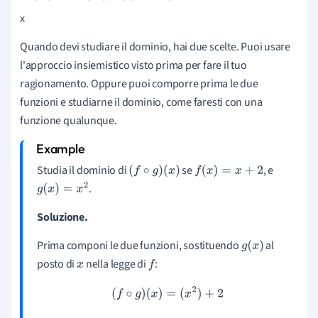
x
Quando devi studiare il dominio, hai due scelte. Puoi usare
l'approccio insiemistico visto prima per fare il tuo
ragionamento. Oppure puoi comporre prima le due
funzioni e studiarne il dominio, come faresti con una
funzione qualunque.
Studia il dominio di
se
, e
(
f
∘
g
)
(
x
)
f
(
x
)
=
x
+
2
.
g
(
x
)
=
x
2
Soluzione.
Prima componi le due funzioni, sostituendo
al
g
(
x
)
posto di
nella legge di
:
x
f
(
f
∘
g
)
(
x
)
=
(
x
2
)
+
2