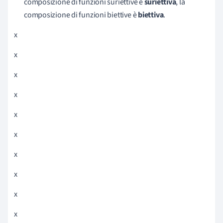
composizione di funzioni suriettive è
suriettiva
, la
composizione di funzioni biettive è
biettiva
.
x
x
x
x
x
x
x
x
x
x