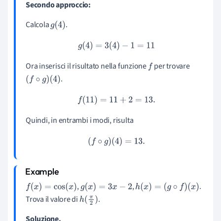
Secondo approccio:
Calcola
.
g
(
4
)
g
(
4
)
=
3
(
4
)
−
1
=
11
Ora inserisci il risultato nella funzione
per trovare
f
.
(
f
∘
g
)
(
4
)
f
(
11
)
=
11
+
2
=
13.
Quindi, in entrambi i modi, risulta
(
f
∘
g
)
(
4
)
=
13.
,
,
.
f
(
x
)
=
cos
(
x
)
g
(
x
)
=
3
x
−
2
h
(
x
)
=
(
g
∘
f
)
(
x
)
Trova il valore di
.
h
(
π
2
)
Soluzione.