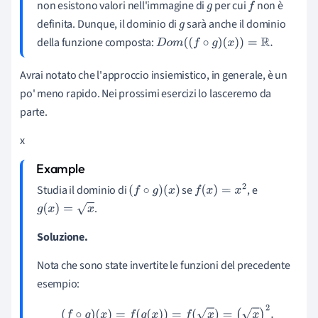
non esistono valori nell'immagine di
per cui
non è
g
f
definita. Dunque, il dominio di
sarà anche il dominio
g
della funzione composta:
D
o
m
(
(
f
∘
g
)
(
x
)
)
=
R
.
Avrai notato che l'approccio insiemistico, in generale, è un
po' meno rapido. Nei prossimi esercizi lo lasceremo da
parte.
x
Studia il dominio di
se
, e
(
f
∘
g
)
(
x
)
f
(
x
)
=
x
2
.
g
(
x
)
=
x
Soluzione.
Nota che sono state invertite le funzioni del precedente
esempio:
(
f
∘
g
)
(
x
)
=
f
(
g
(
x
)
)
=
f
(
x
)
=
(
x
)
2
.