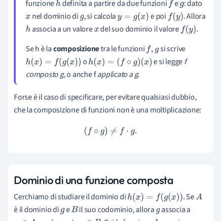
funzione
definita a partire da due funzioni
e
: dato
h
f
g
nel dominio di
, si calcola
e poi
. Allora
x
g
y
=
g
(
x
)
f
(
y
)
associa a un valore
del suo dominio il valore
.
h
x
f
(
y
)
Se h è la
composizione
tra le funzioni
si scrive
f
,
g
o
e si legge
f
h
(
x
)
=
f
(
g
(
x
)
)
h
(
x
)
=
(
f
∘
g
)
(
x
)
composto g,
o anche f
applicato a g.
Forse è
il caso di specificare, per evitare qualsiasi dubbio,
che la composizione di funzioni non è una moltiplicazione:
(
f
∘
g
)
≠
f
⋅
g
.
Dominio di una funzione composta
Cerchiamo di studiare il dominio di
. Se
h
(
x
)
=
f
(
g
(
x
)
)
A
è il dominio di
e
il suo codominio, allora
associa a
g
B
g