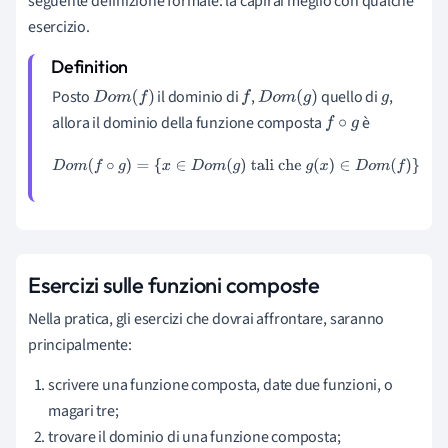
seguente definizione formale: la capirai meglio con qualche
esercizio.
Posto
il dominio di
,
quello di
,
D
o
m
(
f
)
f
D
o
m
(
g
)
g
allora il dominio della funzione composta
è
f
∘
g
D
o
m
(
f
∘
g
)
=
{
x
∈
D
o
m
(
g
)
tali che
g
(
x
)
∈
D
o
m
(
f
)
}
Esercizi sulle funzioni composte
Nella pratica, gli esercizi che dovrai affrontare, saranno
principalmente:
scrivere una funzione composta, date due funzioni, o
magari tre;
trovare il dominio di una funzione composta;