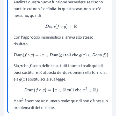
Analizza questa nuova funzione per vedere se ci sono
punti in cui non è definita. In questo caso, non ce n'è
nessuno, quindi
D
o
m
(
f
∘
g
)
=
R
Con l'approccio insiemistico si arriva allo stesso
risultato.
D
o
m
(
f
∘
g
)
=
{
x
∈
D
o
m
(
g
)
tali che
g
(
x
)
∈
D
o
m
(
f
)
}
Sia
che
sono definite su tutti i numeri reali: quindi
g
f
puoi sostituire
al posto dei due domini nella formula,
R
e a
sostituisci la sua legge.
g
(
x
)
D
o
m
(
f
∘
g
)
=
{
x
∈
R
tali che
x
2
∈
R
}
Ma
è sempre un numero reale: quindi non c'è nessun
x
2
problema di definizione.