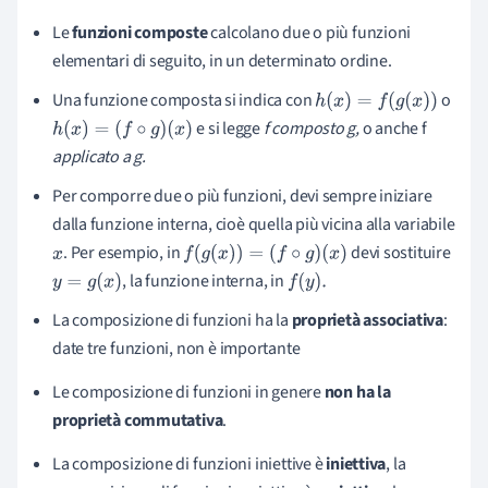
Le
funzioni composte
calcolano due o più funzioni
elementari di seguito, in un determinato ordine.
Una funzione composta si indica con
o
h
(
x
)
=
f
(
g
(
x
)
)
e si legge
f composto g,
o anche f
h
(
x
)
=
(
f
∘
g
)
(
x
)
applicato a g.
Per comporre due o più funzioni, devi sempre iniziare
dalla funzione interna, cioè quella più vicina alla variabile
. Per esempio, in
d
evi sostituire
x
f
(
g
(
x
)
)
=
(
f
∘
g
)
(
x
)
, la funzione interna, in
y
=
g
(
x
)
f
(
y
)
.
La composizione di funzioni ha la
proprietà associativa
:
date tre funzioni,
non è importante
Le
composizione di funzioni
in genere
non ha la
proprietà commutativa
.
La composizione di funzioni iniettive è
iniettiva
, la