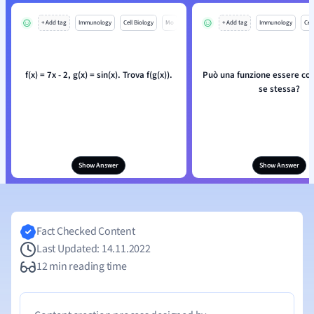
+ Add tag
Immunology
Cell Biology
Mo
+ Add tag
Immunology
Cell
f(x) = 7x - 2, g(x) = sin(x). Trova f(g(x)).
Può una funzione essere co
se stessa?
Show Answer
Show Answer
Fact Checked Content
Last Updated: 14.11.2022
12 min reading time