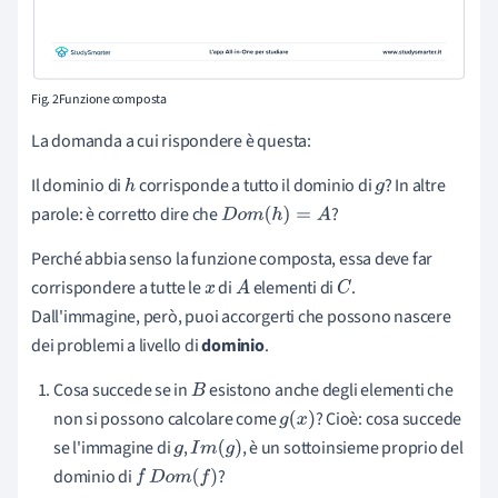
Fig. 2Funzione composta
La domanda a cui rispondere è questa:
Il dominio di
corrisponde a tutto il dominio di
? In altre
h
g
parole: è corretto dire che
?
D
o
m
(
h
)
=
A
P
erché abbia senso la funzione composta,
essa deve far
corrispondere
a tutte le
di
elementi di
.
x
A
C
Dall'immagine, però, puoi accorgerti che possono nascere
dei problemi a livello di
dominio
.
Cosa succede
se
in
esistono anche degli elementi che
B
non si possono calcolare come
? Cioè: cosa succede
g
(
x
)
se l'immagine di
,
, è un sottoinsieme proprio del
g
I
m
(
g
)
dominio di
?
f
D
o
m
(
f
)