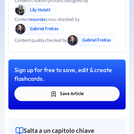
Content creation process designed by
Lily Hulatt
Content
sources
cross-checked by
Gabriel Freitas
Gabriel Freitas
Content quality checked by
Sign up for free to save, edit & create
flashcards.
Save Article
Salta a un capitolo chiave