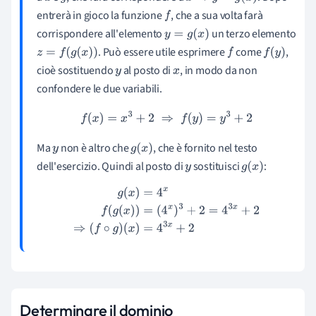
entrerà in gioco la funzione
, che a sua volta farà
f
corrispondere all'elemento
un terzo elemento
y
=
g
(
x
)
. Può essere utile esprimere
come
,
z
=
f
(
g
(
x
)
)
f
f
(
y
)
cioè sostituendo
al posto di
, in modo da non
y
x
confondere le due variabili.
f
(
x
)
=
x
3
+
2
⇒
f
(
y
)
=
y
3
+
2
Ma
non è altro che
, che è fornito nel testo
y
g
(
x
)
dell'esercizio. Quindi al posto di
sostituisci
:
y
g
(
x
)
g
(
x
)
=
4
x
f
(
g
(
x
)
)
=
(
4
x
)
3
+
2
=
4
3
x
+
2
⇒
(
f
∘
g
)
(
x
)
=
4
3
x
+
2
D
eterminare il dominio