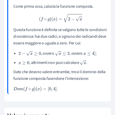
Come prima cosa, calcola la funzione composta.
(
f
∘
g
)
(
x
)
=
2
−
x
Questa funzione è definita se valgono tutte le condizioni
di esistenza: hai due radici, e ognuno dei radicandi deve
essere maggiore o uguale a zero. Per cui:
, ovvero
, ovvero
;
2
−
x
≥
0
x
≤
2
x
≤
4
]
, altrimenti non puoi calcolare
.
x
≥
0
x
Dato che devono valere entrambe, trovi il dominio della
funzione composta facendone l'intersezione:
D
o
m
(
f
∘
g
)
(
x
)
=
[
0
,
4
]
.