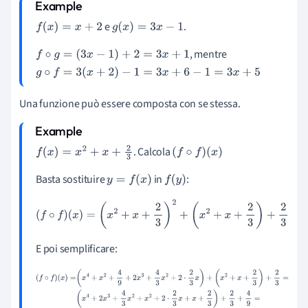
e
.
f
(
x
)
=
x
+
2
g
(
x
)
=
3
x
−
1
,
mentre
f
∘
g
=
(
3
x
−
1
)
+
2
=
3
x
+
1
g
∘
f
=
3
(
x
+
2
)
−
1
=
3
x
+
6
−
1
=
3
x
+
5
Una funzione può essere composta con se stessa.
. Calcola
f
(
x
)
=
x
2
+
x
+
2
3
(
f
∘
f
)
(
x
)
Basta sostituire
in
:
y
=
f
(
x
)
f
(
y
)
(
f
∘
f
)
(
x
)
=
(
x
2
+
x
+
2
3
)
2
+
(
x
2
+
x
+
2
3
)
+
2
3
E poi semplificare:
(
f
∘
f
)
(
x
)
=
(
x
4
+
x
2
+
4
9
+
2
x
3
+
4
3
x
2
+
2
⋅
2
3
x
)
+
(
x
2
+
x
+
2
3
)
+
2
3
=
(
x
4
+
2
x
3
+
4
3
x
2
+
x
2
+
2
⋅
2
3
x
+
x
+
2
3
)
+
2
3
+
4
9
=
x
4
+
2
x
3
+
7
3
x
2
+
7
3
x