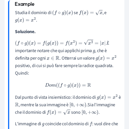
Studia il dominio di
se
, e
(
f
∘
g
)
(
x
)
f
(
x
)
=
x
.
g
(
x
)
=
x
2
Soluzione.
.È
(
f
∘
g
)
(
x
)
=
f
(
g
(
x
)
)
=
f
(
x
2
)
=
x
2
=
|
x
|
importante notare che qui applichi prima
, che è
g
definita per ogni
Otterrai un valore
x
∈
R
.
g
(
x
)
=
x
2
positivo, di cui si può fare sempre la radice quadrata.
Quindi:
D
o
m
(
(
f
∘
g
)
(
x
)
)
=
R
Dal punto di vista insiemistico: il dominio di
è
g
(
x
)
=
x
2
, mentre la sua immagine è
.Sia l'immagine
R
[
0
,
+
∞
)
che il dominio di
sono
.
f
(
x
)
=
x
[
0
,
+
∞
)
L'immagine di
coincide col dominio di
: vuol dire che
g
f