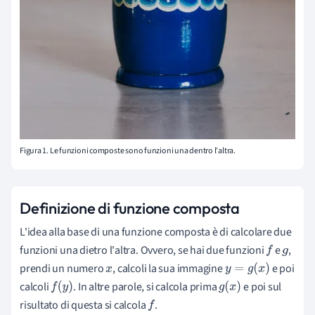
Figura 1. Le funzioni composte sono funzioni una dentro l'altra.
Definizione di funzione composta
L'idea alla base di una funzione composta è di calcolare due
funzioni una dietro l'altra. Ovvero, se hai due funzioni
e
,
f
g
prendi un numero
, calcoli la sua immagine
e poi
x
y
=
g
(
x
)
calcoli
. In altre parole, si calcola prima
e poi sul
f
(
y
)
g
(
x
)
risultato di questa si calcola
.
f