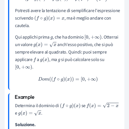
Potresti avere la tentazione di semplificare l'espressione
scrivendo
, ma è meglio andare con
(
f
∘
g
)
(
x
)
=
x
cautela.
Qui applichi prima
, che ha dominio
. Otterrai
g
[
0
,
+
∞
)
un valore
anch'esso positivo, che si può
g
(
x
)
=
x
sempre elevare al quadrato. Quindi: puoi sempre
applicare
a
, ma
si può calcolare solo su
f
g
(
x
)
g
.
[
0
,
+
∞
)
D
o
m
(
(
f
∘
g
)
(
x
)
)
=
[
0
,
+
∞
)
Determina il dominio di
se
(
f
∘
g
)
(
x
)
f
(
x
)
=
2
−
x
e
.
g
(
x
)
=
x
Soluzione.