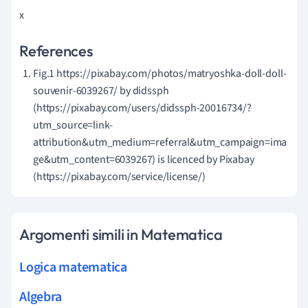
x
References
Fig.1 https://pixabay.com/photos/matryoshka-doll-doll-
souvenir-6039267/ by didssph
(https://pixabay.com/users/didssph-20016734/?
utm_source=link-
attribution&utm_medium=referral&utm_campaign=ima
ge&utm_content=6039267) is licenced by Pixabay
(https://pixabay.com/service/license/)
Argomenti simili in Matematica
Logica matematica
Algebra