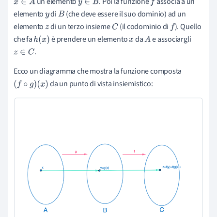
un elemento
. Poi la funzione
associa a un
x
∈
A
y
∈
B
f
elemento
di
(che deve essere il suo dominio) ad un
y
B
elemento
di un terzo insieme
(il codominio di
). Quello
z
C
f
che fa
è prendere un elemento
da
e associargli
h
(
x
)
x
A
.
z
∈
C
Ecco un diagramma che mostra la funzione composta
da un punto di vista insiemistico:
(
f
∘
g
)
(
x
)