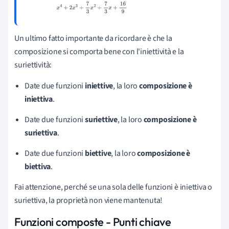
+
16
9
Un ultimo fatto importante da ricordare è che la
composizione si comporta bene con l'iniettività e la
suriettività:
Date due funzioni
iniettive
, la loro
composizione è
iniettiva
.
Date due funzioni
suriettive
, la loro
composizione è
suriettiva
.
Date due f
unzioni
biettive
, la loro
composizione è
biettiva
.
Fai attenzione, perché se una sola delle funzioni è iniettiva o
suriettiva, la proprietà non viene mantenuta!
Funzioni composte - Punti chiave