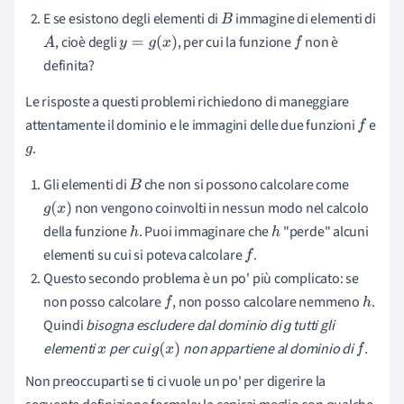
E
se
esistono degli elementi di
immagine di elementi di
B
, cioè degli
, per cui la funzione
non è
A
y
=
g
(
x
)
f
definita?
Le risposte a questi problemi richiedono di maneggiare
attentamente il dominio e le immagini delle due funzioni
e
f
.
g
Gli elementi di
che non si possono calcolare come
B
non vengono coinvolti in nessun modo nel calcolo
g
(
x
)
della funzione
. Puoi immaginare che
"perde" alcuni
h
h
elementi su cui si poteva calcolare
.
f
Questo secondo problema è un po' più complicato: se
non posso calcolare
, non posso calcolare nemmeno
.
f
h
Quindi
bisogna escludere dal dominio di
tutti gli
g
elementi
per cui
non appartiene al dominio di
.
x
g
(
x
)
f
Non preoccuparti se ti ci vuole un po' per digerire la