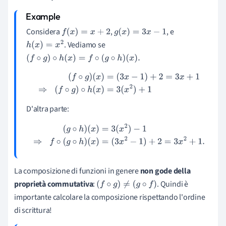
Considera
,
, e
f
(
x
)
=
x
+
2
g
(
x
)
=
3
x
−
1
. Vediamo se
h
(
x
)
=
x
2
(
f
∘
g
)
∘
h
(
x
)
=
f
∘
(
g
∘
h
)
(
x
)
.
(
f
∘
g
)
(
x
)
=
(
3
x
−
1
)
+
2
=
3
x
+
1
⇒
(
f
∘
g
)
∘
h
(
x
)
=
3
(
x
2
)
+
1
D'altra parte:
(
g
∘
h
)
(
x
)
=
3
(
x
2
)
−
1
⇒
f
∘
(
g
∘
h
)
(
x
)
=
(
3
x
2
−
1
)
+
2
=
3
x
2
+
1.
La composizione di funzioni in genere
non gode della
proprietà commutativa
:
. Quindi è
(
f
∘
g
)
≠
(
g
∘
f
)
importante calcolare la composizione rispettando l'ordine
di scrittura!