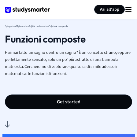
Generate flashcards
Summarize page
Vai all'app
Spiegazioni
Matematica
Analisi matematica
Funzioni composte
Funzioni composte
Hai mai fatto un sogno dentro un sogno? È un concetto strano, eppure
perfettamente sensato, solo un po' più astratto di una bambola
matrioska. Cercheremo di esplorare qualcosa di simile adesso in
matematica: le funzioni di funzioni.
Get started