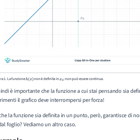
ra 1. La funzione
non è definita in
: non può essere continua.
h
(
x
)
x
0
indi è importante che la funzione a cui stai pensando sia def
trimenti il grafico deve interrompersi per forza!
 che la funzione sia definita in un punto, però, garantisce di n
al foglio? Vediamo un altro caso.