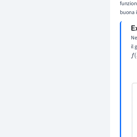
funzion
buona i
Ne
il
f
(
x