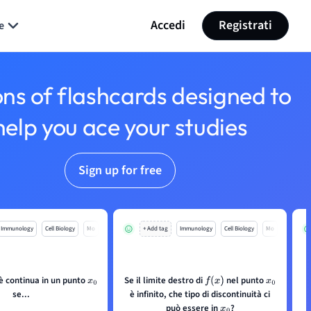
Accedi
Registrati
e
ons of flashcards designed to
help you ace your studies
Sign up for free
Immunology
Cell Biology
Mo
+ Add tag
Immunology
Cell Biology
Mo
è continua in un punto
Se il limite destro di
nel punto
x
0
f
(
x
)
x
0
se...
è infinito, che tipo di discontinuità ci
può essere in
?
x
0