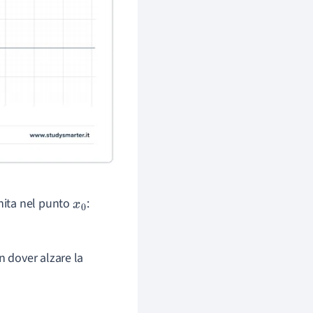
inita nel punto
:
x
0
on dover alzare la