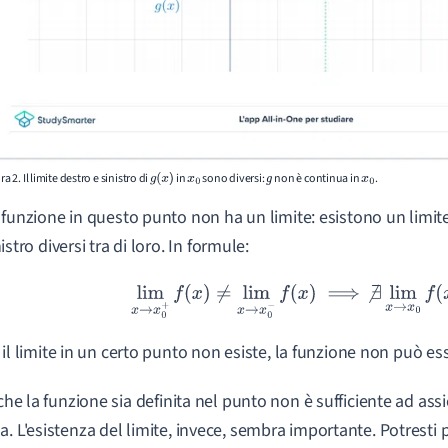
ra 2. Il limite destro e sinistro di
in
sono diversi:
non è continua in
.
g
(
x
)
x
0
g
x
0
 funzione in questo punto non ha un limite: esistono un limite
istro diversi tra di loro. In formule:
lim
x
→
x
0
+
f
(
x
)
≠
lim
x
→
x
0
−
f
(
x
)
⟹
∄
lim
x
→
x
0
f
(
x
)
 il limite in un certo punto non esiste, la funzione non può es
 che la funzione sia definita nel punto non è sufficiente ad ass
a. L'esistenza del limite, invece, sembra importante. Potresti 