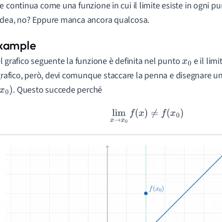
e continua come una funzione in cui il limite esiste in ogni 
dea, no? Eppure manca ancora qualcosa.
l grafico seguente la funzione è definita nel punto
e il lim
x
0
 grafico, però, devi comunque staccare la penna e disegnare u
. Questo succede perché
0
)
lim
x
→
x
0
f
(
x
)
≠
f
(
x
0
)