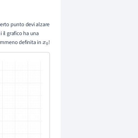
certo punto devi alzare
ui il grafico ha una
nemmeno definita in
!
x
0