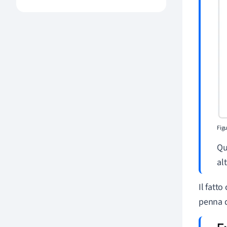
Figu
Qu
al
Il fatto
penna d