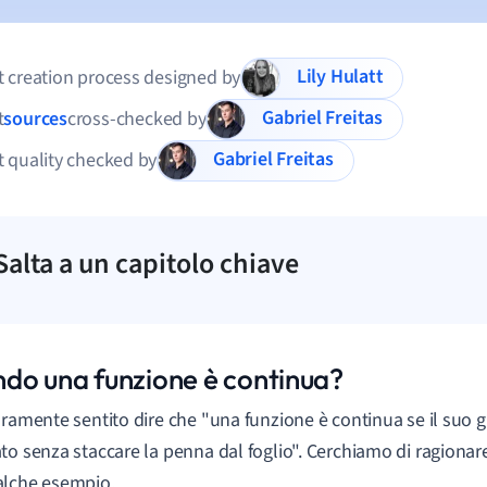
Lily Hulatt
 creation process designed by
Gabriel Freitas
t
sources
cross-checked by
Gabriel Freitas
 quality checked by
Salta a un capitolo chiave
do una funzione è continua?
uramente sentito dire che "una funzione è continua se il suo g
to senza staccare la penna dal foglio". Cerchiamo di ragiona
alche esempio.