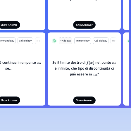
Show Answer
Show Answer
Immunology
Cell Biology
Mo
+ Add tag
Immunology
Cell Biology
Mo
è continua in un punto
Se il limite destro di
nel punto
x
0
f
(
x
)
x
0
se...
è infinito, che tipo di discontinuità ci
può essere in
?
x
0
Show Answer
Show Answer