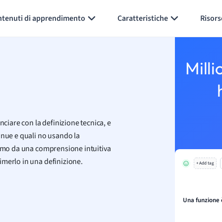
Generate flashcards
Summarize page
ntenuti di apprendimento
Caratteristiche
Risors
Milli
nciare con la definizione tecnica, e
inue e quali no usando la
iamo da una comprensione intuitiva
imerlo in una definizione.
+ Add tag
Una funzione 