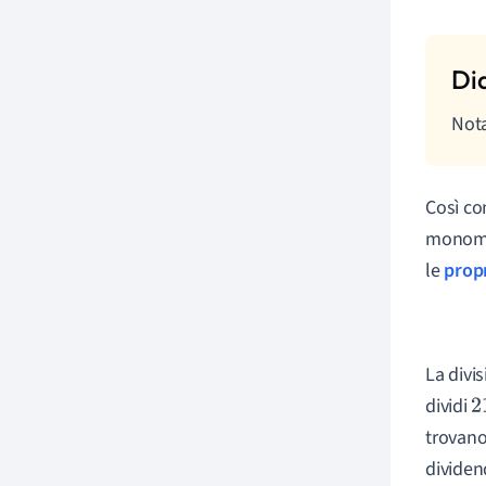
Nota
Così co
monomio
le
propr
La divi
dividi
2
trovano
dividen