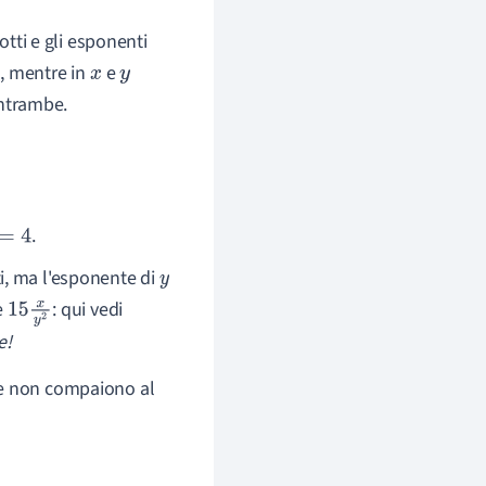
ti e gli esponenti
, mentre in
e
x
y
ntrambe.
.
, ma l'esponente di
y
è
: qui vedi
15
x
y
e!
2
re non compaiono al