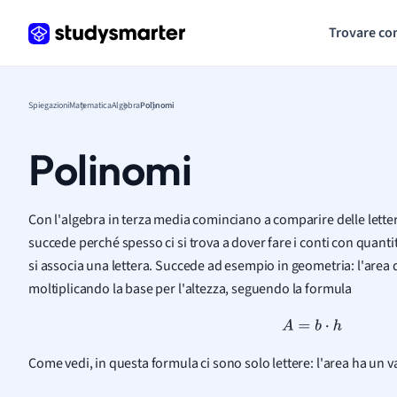
Trovare co
Spiegazioni
Matematica
Algebra
Polinomi
Polinomi
Con l'algebra in terza media cominciano a comparire delle letter
succede perché spesso ci si trova a dover fare i conti con quant
si associa una lettera. Succede ad esempio in geometria: l'area 
moltiplicando la base per l'altezza, seguendo la formula
A
=
b
⋅
h
Come vedi, in questa formula ci sono solo lettere: l'area ha un 