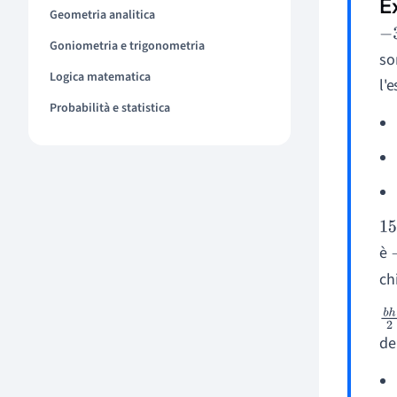
Geometria analitica
−
3
Goniometria e trigonometria
so
Logica matematica
l'
Probabilità e statistica
15
è
ch
b
h
de
2