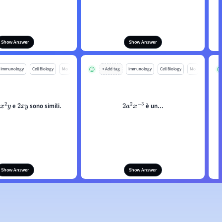
Show Answer
Show Answer
Immunology
Cell Biology
Mo
+ Add tag
Immunology
Cell Biology
Mo
e
sono simili.
è un...
x
2
y
2
x
y
2
a
2
x
−
3
Show Answer
Show Answer