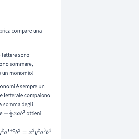
ebrica compare una
 lettere sono
ssono sommare,
pre un monomio!
monomi è sempre un
rte letterale compaiono
 la somma degli
e
ottieni
−
1
3
x
a
b
2
=
x
2
y
2
a
3
b
4