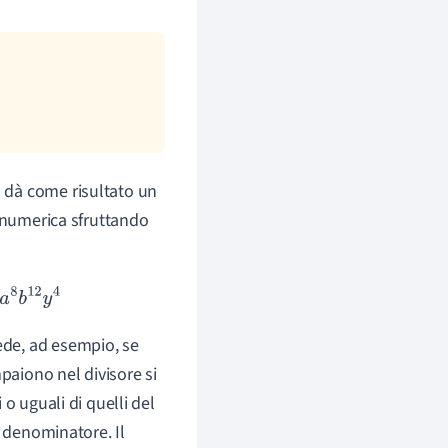
dà come risultato un
a numerica sfruttando
2
y
4
de, ad esempio, se
mpaiono nel divisore si
o uguali di quelli del
l denominatore. Il