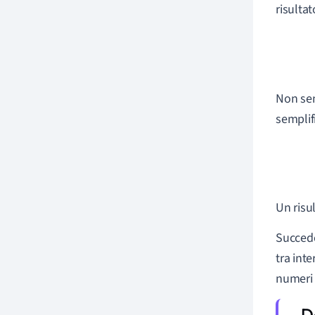
risulta
Non sem
semplif
Un risu
Succede
tra int
numeri è