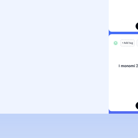
+ Add tag
I monomi
2