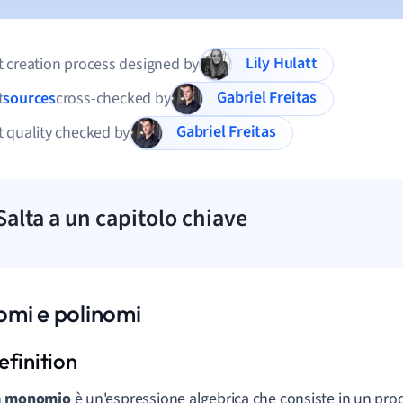
Lily Hulatt
 creation process designed by
Gabriel Freitas
t
sources
cross-checked by
Gabriel Freitas
 quality checked by
Salta a un capitolo chiave
mi e polinomi
n
monomio
è un'espressione algebrica che consiste in un pro