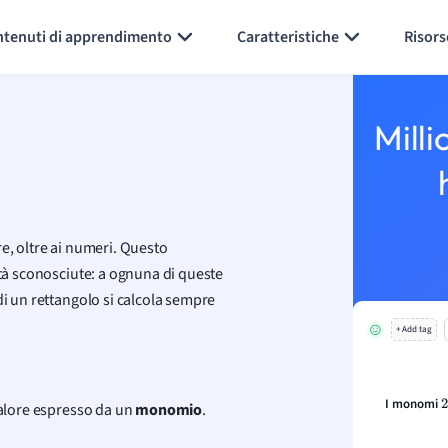
Generate flashcards
Summarize page
ntenuti di apprendimento
Caratteristiche
Risors
Milli
e, oltre ai numeri. Questo
ità sconosciute: a ognuna di queste
di un rettangolo si calcola sempre
+ Add tag
I monomi
2
valore espresso da un
monomio
.