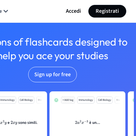
Accedi
Registrati
e
ons of flashcards designed to
help you ace your studies
Sign up for free
Immunology
Cell Biology
Mo
+ Add tag
Immunology
Cell Biology
Mo
e
sono simili.
è un...
x
2
y
2
x
y
2
a
2
x
−
3