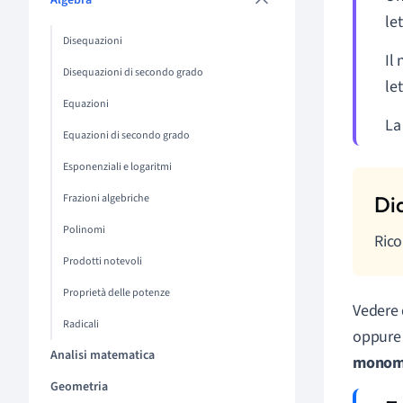
Algebra
le
Disequazioni
Il
Disequazioni di secondo grado
le
Equazioni
La
Equazioni di secondo grado
Esponenziali e logaritmi
Frazioni algebriche
Polinomi
Rico
Prodotti notevoli
Proprietà delle potenze
Vedere 
Radicali
oppure 
Analisi matematica
monomi
Geometria