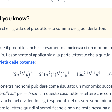
 che il grado del prodotto è la somma dei gradi dei fattori.
me il prodotto, anche l'elevamento a
potenza
di un monomio 
. L'esponente si applica sia alla parte letterale che a quell
ietà delle potenze
:
(
2
a
2
b
3
y
)
4
=
2
4
(
a
2
)
4
(
b
3
)
4
y
4
=
16
a
2
⋅
4
b
3
⋅
4
y
4
=
16
a
8
b
1
sione tra monomi può dare come risultato un monomio: succe
per
. In questo caso tutte le lettere che co
1
m
2
n
u
3
−
7
m
u
3
 anche nel dividendo, e gli esponenti nel divisore sono minori 
do: le lettere quindi si semplificano e non ne resta nessuna a