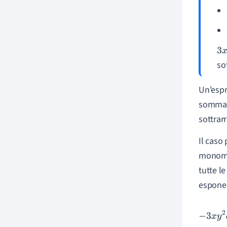
3
x
so
Un'espr
sommate
sottrar
Il caso 
monomio
tutte l
esponen