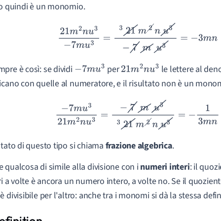
to quindi è un monomio.
21
m
2
n
u
3
−
7
m
u
3
=
i
3
21
m
2
n
u
3
−
7
m
u
3
=
−
3
m
n
pre è così: se dividi
per
le lettere al de
−
7
m
u
3
21
m
2
n
u
3
icano con quelle al numeratore, e il risultato non è un mono
−
7
m
u
3
21
m
2
n
u
3
=
−
7
m
u
3
i
3
21
m
2
n
u
3
=
−
1
3
m
n
ltato di questo tipo si chiama
frazione algebrica
.
 qualcosa di simile alla divisione con i
numeri interi
: il quoz
eri a volte è ancora un numero intero, a volte no. Se il quozien
 divisibile per l'altro: anche tra i monomi si dà la stessa defi