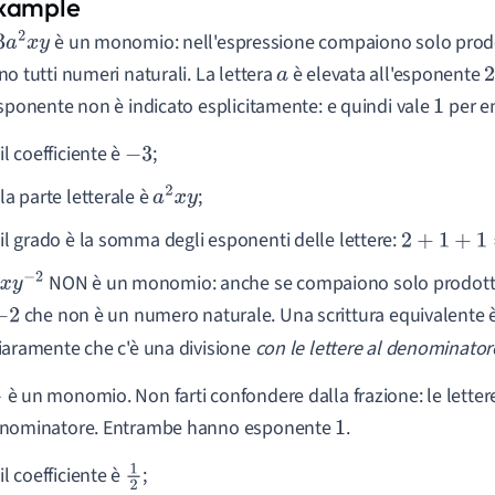
è un monomio: nell'espressione compaiono solo prodot
a
2
x
y
no tutti numeri naturali. La lettera
è elevata all'esponente
a
2
esponente non è indicato esplicitamente: e quindi vale
per e
1
il coefficiente è
;
−
3
la parte letterale è
;
a
2
x
y
il grado è la somma degli esponenti delle lettere:
2
+
1
+
1
=
4
NON è un monomio: anche se compaiono solo prodotti
x
y
−
2
che non è un numero naturale. Una scrittura equivalente 
−
2
iaramente che c'è una divisione
con le lettere al denominator
è un monomio. Non farti confondere dalla frazione: le lette
nominatore. Entrambe hanno esponente
.
1
il coefficiente è
;
1