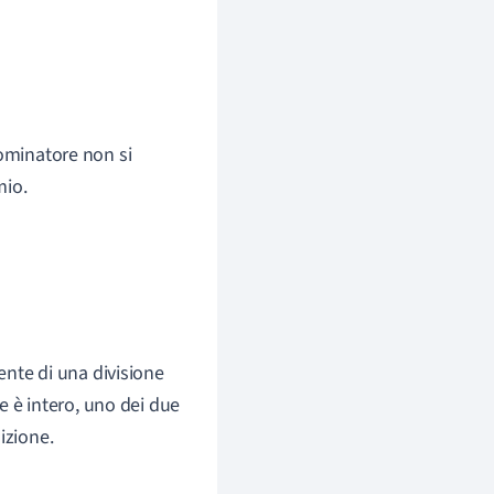
nominatore non si
mio.
iente di una divisione
te è intero, uno dei due
nizione.