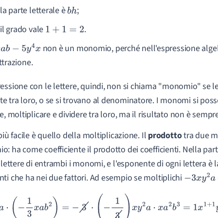
2
la parte letterale è
;
b
h
il grado vale
.
1
+
1
=
2
non è un monomio, perché nell'espressione alg
a
b
−
5
y
4
x
ttrazione.
essione con le lettere, quindi, non si chiama "monomio" se le
 tra loro, o se si trovano al denominatore. I monomi si po
re, moltiplicare e dividere tra loro, ma il risultato non è sem
più facile è quello della moltiplicazione. Il
prodotto
tra due 
: ha come coefficiente il prodotto dei coefficienti. Nella pa
e lettere di entrambi i monomi, e l'esponente di ogni lettera è
ti che ha nei due fattori. Ad esempio se moltiplichi
−
3
x
y
2
a
−
3
x
y
2
a
⋅
(
−
1
3
x
a
b
2
)
=
−
3
⋅
(
−
1
3
)
x
y
2
a
⋅
x
a
2
b
3
=
1
x
1
+
1
y
2
a
1
+
2
b
2