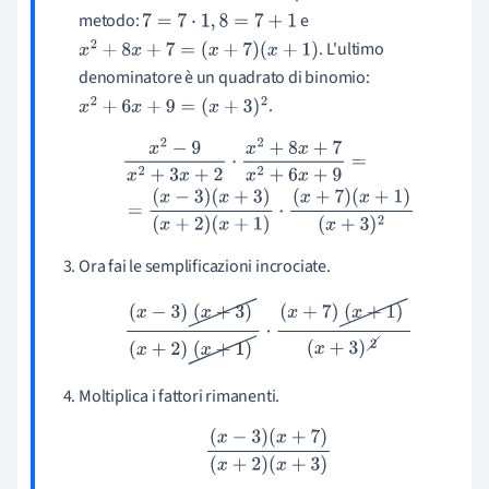
metodo:
e
7
=
7
⋅
1
,
8
=
7
+
1
. L'ultimo
x
2
+
8
x
+
7
=
(
x
+
7
)
(
x
+
1
)
denominatore è un quadrato di binomio:
.
x
2
+
6
x
+
9
=
(
x
+
3
)
2
x
2
−
9
x
2
+
3
x
+
2
⋅
x
2
+
8
x
+
7
x
2
+
6
x
+
9
=
=
(
x
−
3
)
(
x
+
3
)
(
x
+
2
)
(
x
+
1
)
⋅
(
x
+
7
)
(
x
+
1
)
(
x
+
3
)
2
Ora fai le semplificazioni incrociate.
(
x
−
3
)
(
x
+
3
)
(
x
+
2
)
(
x
+
1
)
⋅
(
x
+
7
)
(
x
+
1
)
(
x
+
3
)
2
Moltiplica i fattori rimanenti.
(
x
−
3
)
(
x
+
7
)
(
x
+
2
)
(
x
+
3
)