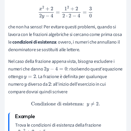
x
2
+
2
2
y
−
4
=
1
2
+
2
2
⋅
2
−
4
=
3
0
che non ha senso! Per evitare questi problemi, quando si
lavora con le frazioni algebriche si cercano come prima cosa
le
condizioni di esistenza
: ovvero, i numeri che annullano il
denominatore se sostituiti alle lettere.
Nel caso della frazione appena vista, bisogna escludere i
numeri che danno
: risolvendo quest'equazione
2
y
−
4
=
0
ottengo
. La frazione è definita per qualunque
y
=
2
numero
diverso da
: all'inizio dell'esercizio in cui
y
2
compare dovrai quindi scrivere
Condizione di esistenza:
y
≠
2.
Trova le condizioni di esistenza della frazione