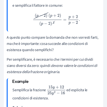
e semplifica il fattore in comune:
(
p
−
2
)
(
p
+
2
)
(
p
−
2
)
2
=
p
+
2
p
−
2
.
A questo punto compare la domanda che non vorresti farti,
ma che è importante: cosa succede alle condizioni di
esistenza quando semplifichi?
Per semplificare, è necessario che i termini per cui dividi
siano diversi da zero: quindi
devono valere le condizioni di
esistenza della frazione originaria.
Semplifica la frazione
ed esplicita le
15
y
+
12
25
y
2
−
16
condizioni di esistenza.