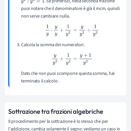
. Se preferisci, nella seconda frazione
y
2
:
y
2
=
1
puoi notare che il denominatore è già il mcm, quindi
non serve cambiare nulla.
1
y
⋅
y
y
+
1
y
2
=
y
y
2
+
1
y
2
Calcola la somma dei numeratori.
y
y
2
+
1
y
2
=
y
+
1
y
2
Dato che non puoi scomporre questa somma, hai
terminato il calcolo.
Sottrazione tra frazioni algebriche
Il procedimento per la sottrazione è lo stesso che per
l'addizione, cambia solamente il segno: vediamo un caso in