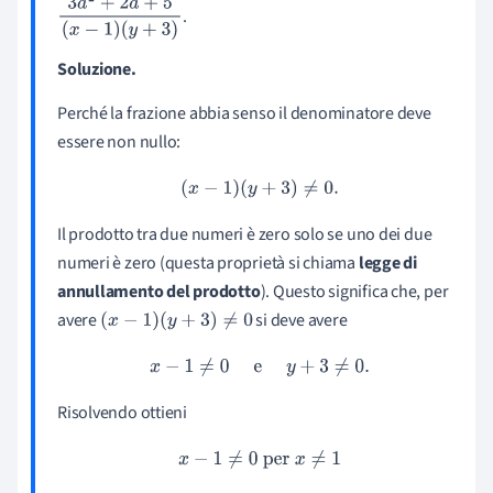
.
3
a
2
+
2
a
+
5
(
x
−
1
)
(
y
+
3
)
Soluzione.
Perché la frazione abbia senso il denominatore deve
essere non nullo:
(
x
−
1
)
(
y
+
3
)
≠
0.
Il prodotto tra due numeri è zero solo se uno dei due
numeri è zero (questa proprietà si chiama
legge di
annullamento del prodotto
). Questo significa che, per
avere
si deve avere
(
x
−
1
)
(
y
+
3
)
≠
0
x
−
1
≠
0
e
y
+
3
≠
0.
Risolvendo ottieni
x
−
1
≠
0
per
x
≠
1