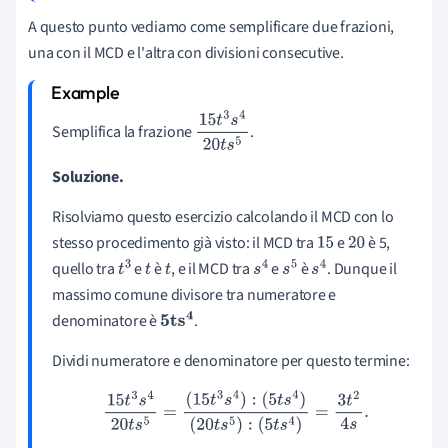
A questo punto vediamo come semplificare due frazioni,
una con il MCD e l'altra con divisioni consecutive.
Semplifica la frazione
.
15
t
3
s
4
2
0
t
s
5
Soluzione.
Risolviamo questo esercizio calcolando il MCD con lo
stesso procedimento già visto: il MCD tra
e
è 5,
15
20
quello tra
e
è
, e il MCD tra
e
è
. Dunque il
t
3
t
t
s
4
s
5
s
4
massimo comune divisore tra numeratore e
denominatore è
.
5
ts
4
Dividi numeratore e denominatore per questo termine:
15
t
3
s
4
20
t
s
5
=
(
15
t
3
s
4
)
:
(
5
t
s
4
)
(
20
t
s
5
)
:
(
5
t
s
4
)
=
3
t
2
4
s
.