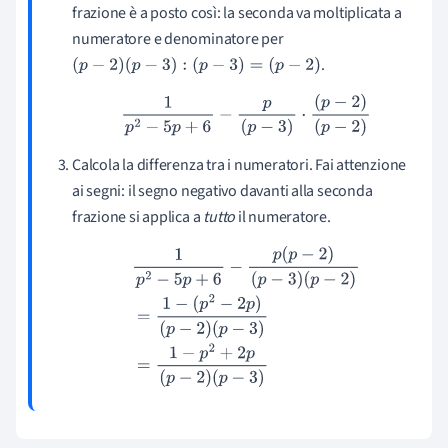
frazione è a posto così: la seconda va moltiplicata a
numeratore e denominatore per
.
(
p
−
2
)
(
p
−
3
)
:
(
p
−
3
)
=
(
p
−
2
)
1
p
2
−
5
p
+
6
−
p
(
p
−
3
)
⋅
(
p
−
2
)
(
p
−
2
)
Calcola la differenza tra i numeratori. Fai attenzione
ai segni: il segno negativo davanti alla seconda
frazione si applica a
tutto
il numeratore.
1
p
2
−
5
p
+
6
−
p
(
p
−
2
)
(
p
−
3
)
(
p
−
2
)
=
1
−
(
p
2
−
2
p
)
(
p
−
2
)
(
p
−
3
)
=
1
−
p
2
+
2
p
(
p
−
2
)
(
p
−
3
)