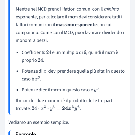
Mentre nel MCD prendi i fattori comuni con il
minimo
esponente, per calcolare il mcm devi considerare tutti i
fattori comuni con il
massimo esponente
con cui
compaiono. Come con il MCD, puoi lavorare dividendo i
monomi a pezzi.
Coefficienti:
è un multiplo di
, quindi il mcm è
24
6
proprio
.
24
Potenze di
: devi prendere quella più alta: in questo
x
caso è
.
x
3
Potenze di
: il mcm in questo caso è
.
y
y
6
Il mcm dei due monomi è il prodotto delle tre parti
trovate:
.
24
⋅
x
3
⋅
y
6
=
24
x
3
y
6
Vediamo un esempio semplice.