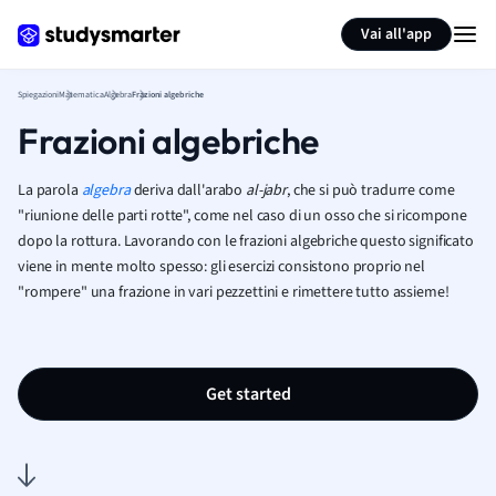
Generate flashcards
Summarize page
Vai all'app
Spiegazioni
Matematica
Algebra
Frazioni algebriche
Frazioni algebriche
La parola
algebra
deriva dall'arabo
al-jabr
, che si può tradurre come
"riunione delle parti rotte", come nel caso di un osso che si ricompone
dopo la rottura. Lavorando con le frazioni algebriche questo significato
viene in mente molto spesso: gli esercizi consistono proprio nel
"rompere" una frazione in vari pezzettini e rimettere tutto assieme!
Get started