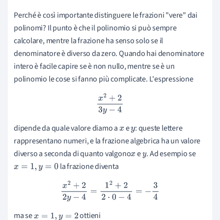
Perché è così importante distinguere le frazioni "vere" dai
polinomi? Il punto è che il polinomio si può sempre
calcolare, mentre la frazione ha senso solo se il
denominatore è diverso da zero. Quando hai denominatore
intero è facile capire se è non nullo, mentre se è un
polinomio le cose si fanno più complicate. L'espressione
x
2
+
2
3
y
−
4
dipende da quale valore diamo a
e
: queste lettere
x
y
rappresentano numeri, e la frazione algebrica ha un valore
diverso a seconda di quanto valgono
e
. Ad esempio se
x
y
la frazione diventa
x
=
1
,
y
=
0
x
2
+
2
2
y
−
4
=
1
2
+
2
2
⋅
0
−
4
=
−
3
4
ma se
ottieni
x
=
1
,
y
=
2