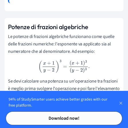
Potenze di frazioni algebriche
Le potenze di frazioni algebriche funzionano come quelle
delle frazioni numeriche: l'esponente va applicato sia al
numeratore che al denominatore. Ad esempio:
(
x
+
1
y
−
2
)
3
=
(
x
+
1
)
3
(
y
−
2
)
3
.
Se devi calcolare una potenza su un'operazione tra frazioni
è meglio prima svolgere l'operazione e poi fare l'elevamento
a potenza, in modo da semplificare dove possibile. Fai
94% of StudySmarter users achieve better grades with our
attenzione a sviluppare la potenza: se devi fare altre
free platform.
operazioni può essere meglio tenere la potenza così com'è,
Contents
Contents
in modo da poterla semplificare nei passaggi successivi.
Download now!