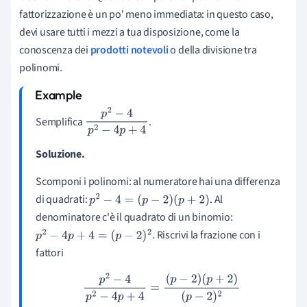
fattorizzazione è un po' meno immediata: in questo caso,
devi usare tutti i mezzi a tua disposizione, come la
conoscenza dei
prodotti notevoli
o della divisione tra
polinomi.
Semplifica
.
p
2
−
4
p
2
−
4
p
+
4
Soluzione.
Scomponi i polinomi: al numeratore hai una differenza
di quadrati:
. Al
p
2
−
4
=
(
p
−
2
)
(
p
+
2
)
denominatore c'è il quadrato di un binomio:
. Riscrivi la frazione con i
p
2
−
4
p
+
4
=
(
p
−
2
)
2
fattori
p
2
−
4
p
2
−
4
p
+
4
=
(
p
−
2
)
(
p
+
2
)
(
p
−
2
)
2