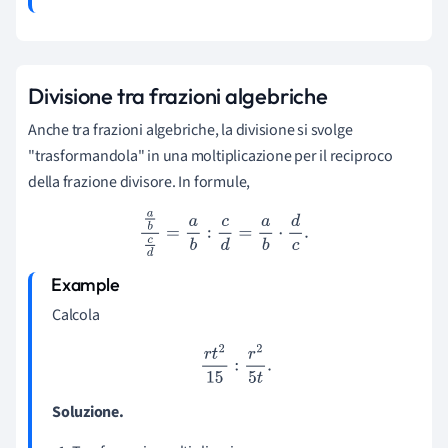
Divisione tra frazioni algebriche
Anche tra frazioni algebriche, la divisione si svolge
"trasformandola" in una moltiplicazione per il reciproco
della frazione divisore. In formule,
a
b
c
d
=
a
b
:
c
d
=
a
b
⋅
d
c
.
Calcola
r
t
2
15
:
r
2
5
t
.
Soluzione.