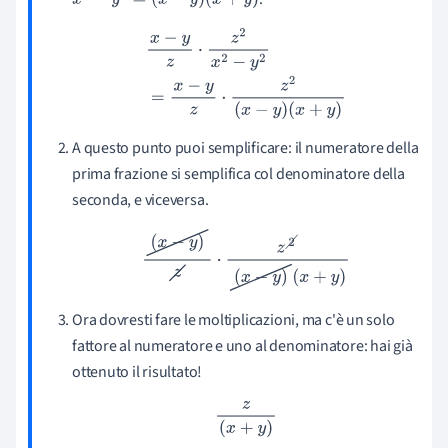
x
2
−
y
2
=
(
x
−
y
)
(
x
+
y
)
x
−
y
z
⋅
z
2
x
2
−
y
2
=
x
−
y
z
⋅
z
2
(
x
−
y
)
(
x
+
y
)
A questo punto puoi semplificare: il numeratore della
prima frazione si semplifica col denominatore della
seconda, e viceversa.
(
x
−
y
)
z
⋅
z
2
(
x
−
y
)
(
x
+
y
)
Ora dovresti fare le moltiplicazioni, ma c'è un solo
fattore al numeratore e uno al denominatore: hai già
ottenuto il risultato!
z
(
x
+
y
)