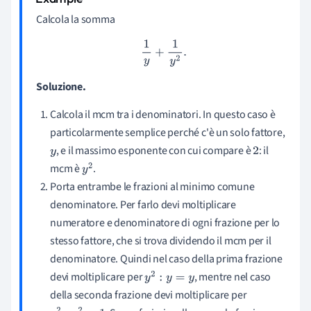
Calcola la somma
1
y
+
1
y
2
.
Soluzione.
Calcola il mcm tra i denominatori. In questo caso è
particolarmente semplice perché c'è un solo fattore,
, e il massimo esponente con cui compare è
: il
y
2
mcm è
.
y
2
Porta entrambe le frazioni al minimo comune
denominatore. Per farlo devi moltiplicare
numeratore e denominatore di ogni frazione per lo
stesso fattore, che si trova dividendo il mcm per il
denominatore. Quindi nel caso della prima frazione
devi moltiplicare per
, mentre nel caso
y
2
:
y
=
y
della seconda frazione devi moltiplicare per