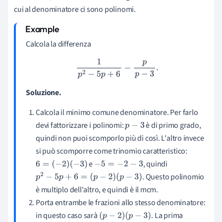
cui al denominatore ci sono polinomi.
Calcola la differenza
1
p
2
−
5
p
+
6
−
p
p
−
3
.
Soluzione.
Calcola il minimo comune denominatore. Per farlo
devi fattorizzare i polinomi:
è di primo grado,
p
−
3
quindi non puoi scomporlo più di così. L'altro invece
si può scomporre come trinomio caratteristico:
e
, quindi
6
=
(
−
2
)
(
−
3
)
−
5
=
−
2
−
3
. Questo polinomio
p
2
−
5
p
+
6
=
(
p
−
2
)
(
p
−
3
)
è multiplo dell'altro, e quindi è il mcm.
Porta entrambe le frazioni allo stesso denominatore:
in questo caso sarà
. La prima
(
p
−
2
)
(
p
−
3
)