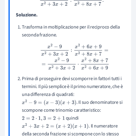
Soluzione.
Trasforma in moltiplicazione per il reciproco della
seconda frazione.
x
2
−
9
x
2
+
3
x
+
2
:
x
2
+
6
x
+
9
x
2
+
8
x
+
7
=
=
x
2
−
9
x
2
+
3
x
+
2
⋅
x
2
+
8
x
+
7
x
2
+
6
x
+
9
Prima di proseguire devi scomporre in fattori tutti i
termini. Il più semplice è il primo numeratore, che è
una differenza di quadrati:
. Il suo denominatore si
x
2
−
9
=
(
x
−
3
)
(
x
+
3
)
scompone come trinomio caratteristico:
quindi
2
=
2
⋅
1
,
3
=
2
+
1
. Il numeratore
x
2
+
3
x
+
2
=
(
x
+
2
)
(
x
+
1
)
della seconda frazione si scompone con lo stesso