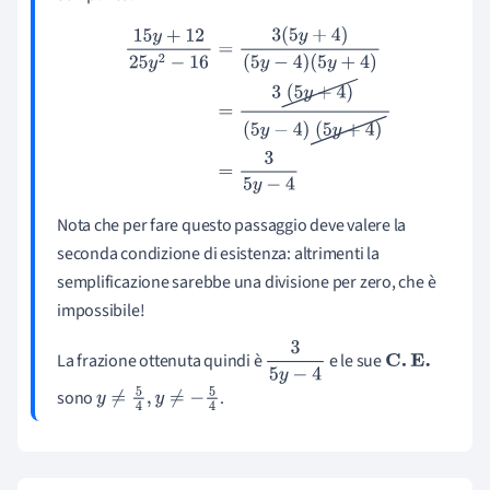
15
y
+
12
25
y
2
−
16
=
3
(
5
y
+
4
)
(
5
y
−
4
)
(
5
y
+
4
)
=
3
(
5
y
+
4
)
(
5
y
−
4
)
(
5
y
+
4
)
=
3
5
y
−
4
Nota che per fare questo passaggio deve valere la
seconda condizione di esistenza: altrimenti la
semplificazione sarebbe una divisione per zero, che è
impossibile!
La frazione ottenuta quindi è
e le sue
3
5
y
−
4
C
.
E
.
sono
.
y
≠
5
4
,
y
≠
−
5
4