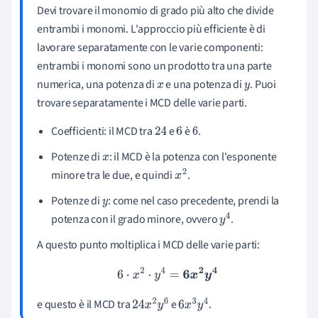
Devi trovare il monomio di grado più alto che divide
entrambi i monomi. L'approccio più efficiente è di
lavorare separatamente con le varie componenti:
entrambi i monomi sono un prodotto tra una parte
numerica, una potenza di
e una potenza di
. Puoi
x
y
trovare separatamente i MCD delle varie parti.
Coefficienti: il MCD tra
e
è
.
24
6
6
Potenze di
: il MCD è la potenza con l'esponente
x
minore tra le due, e quindi
.
x
2
Potenze di
: come nel caso precedente, prendi la
y
potenza con il grado minore, ovvero
.
y
4
A questo punto moltiplica i MCD delle varie parti:
6
⋅
x
2
⋅
y
4
=
6
x
2
y
4
e questo è il MCD tra
e
.
24
x
2
y
6
6
x
3
y
4