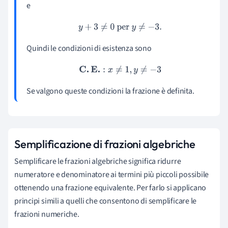
e
y
+
3
≠
0
per
y
≠
−
3.
Quindi le condizioni di esistenza sono
C
.
E
.
:
x
≠
1
,
y
≠
−
3
Se valgono queste condizioni la frazione è definita.
Semplificazione di frazioni algebriche
Semplificare le frazioni algebriche significa ridurre
numeratore e denominatore ai termini più piccoli possibile
ottenendo una frazione equivalente. Per farlo si applicano
principi simili a quelli che consentono di semplificare le
frazioni numeriche.