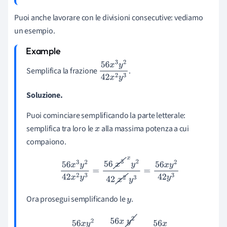
Puoi anche lavorare con le divisioni consecutive: vediamo
un esempio.
Semplifica la frazione
.
56
x
3
y
2
4
2
x
2
y
3
Soluzione.
Puoi cominciare semplificando la parte letterale:
semplifica tra loro le
alla massima potenza a cui
x
compaiono.
56
x
3
y
2
42
x
2
y
3
=
56
x
3
x
y
2
42
x
2
y
3
=
56
x
y
2
42
y
3
Ora prosegui semplificando le
.
y
56
x
y
2
42
y
3
=
56
x
y
2
42
y
3
y
=
56
x
42
y