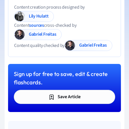
Content creation process designed by
Lily Hulatt
Content
sources
cross-checked by
Gabriel Freitas
Gabriel Freitas
Content quality checked by
Sign up for free to save, edit & create
flashcards.
Save Article