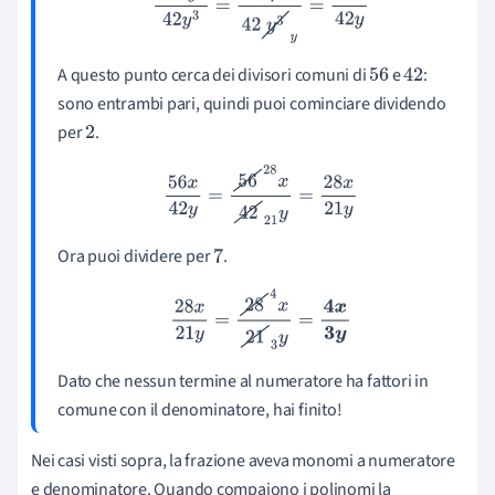
A questo punto cerca dei divisori comuni di
e
:
56
42
sono entrambi pari, quindi puoi cominciare dividendo
per
.
2
56
x
42
y
=
56
28
x
42
21
y
=
28
x
21
y
Ora puoi dividere per
.
7
28
x
21
y
=
28
4
x
21
3
y
=
4
x
3
y
Dato che nessun termine al numeratore ha fattori in
comune con il denominatore, hai finito!
Nei casi visti sopra, la frazione aveva monomi a numeratore
e denominatore. Quando compaiono i polinomi la