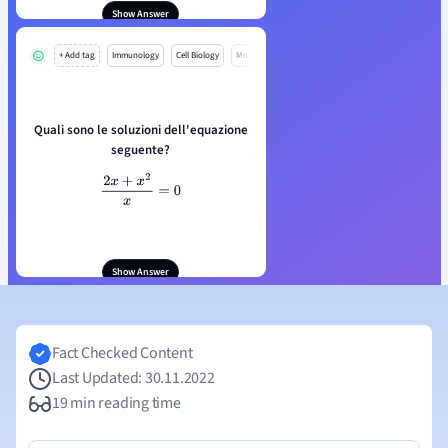
Show Answer
+ Add tag
Immunology
Cell Biology
Mo
Quali sono le soluzioni dell'equazione
seguente?
2
x
+
x
2
x
=
0
Show Answer
Fact Checked Content
Last Updated: 30.11.2022
19 min reading time