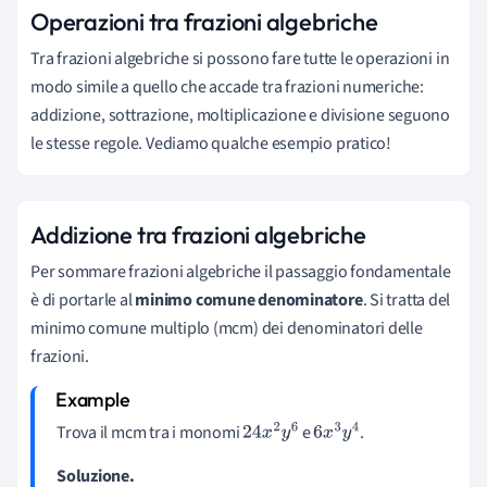
Operazioni tra frazioni algebriche
Tra frazioni algebriche si possono fare tutte le operazioni in
modo simile a quello che accade tra frazioni numeriche:
addizione, sottrazione, moltiplicazione e divisione seguono
le stesse regole. Vediamo qualche esempio pratico!
Addizione tra frazioni algebriche
Per sommare frazioni algebriche il passaggio fondamentale
è di portarle al
minimo comune denominatore
. Si tratta del
minimo comune multiplo (mcm) dei denominatori delle
frazioni.
Trova il mcm tra i monomi
e
.
24
x
2
y
6
6
x
3
y
4
Soluzione.