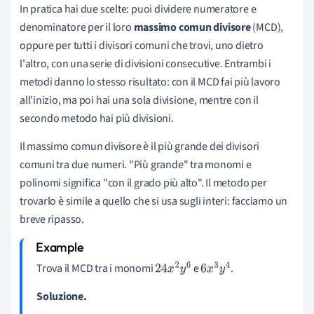
In pratica hai due scelte: puoi dividere numeratore e
denominatore per il loro
massimo comun divisore
(MCD),
oppure per tutti i divisori comuni che trovi, uno dietro
l'altro, con una serie di divisioni consecutive. Entrambi i
metodi danno lo stesso risultato: con il MCD fai più lavoro
all'inizio, ma poi hai una sola divisione, mentre con il
secondo metodo hai più divisioni.
Il massimo comun divisore è il più grande dei divisori
comuni tra due numeri. "Più grande" tra monomi e
polinomi significa "con il grado più alto". Il metodo per
trovarlo è simile a quello che si usa sugli interi: facciamo un
breve ripasso.
Trova il MCD tra i monomi
e
.
24
x
2
y
6
6
x
3
y
4
Soluzione.