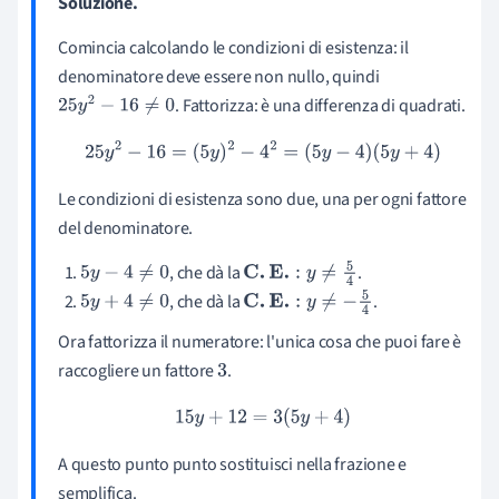
Soluzione.
Comincia calcolando le condizioni di esistenza: il
denominatore deve essere non nullo, quindi
. Fattorizza: è una differenza di quadrati.
25
y
2
−
16
≠
0
25
y
2
−
16
=
(
5
y
)
2
−
4
2
=
(
5
y
−
4
)
(
5
y
+
4
)
Le condizioni di esistenza sono due, una per ogni fattore
del denominatore.
, che dà la
.
5
y
−
4
≠
0
C
.
E
.
:
y
≠
5
4
, che dà la
.
5
y
+
4
≠
0
C
.
E
.
:
y
≠
−
5
4
Ora fattorizza il numeratore: l'unica cosa che puoi fare è
raccogliere un fattore
.
3
15
y
+
12
=
3
(
5
y
+
4
)
A questo punto punto sostituisci nella frazione e
semplifica.