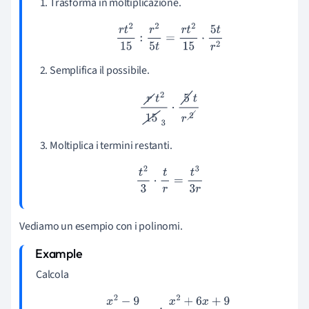
Trasforma in moltiplicazione.
r
t
2
15
:
r
2
5
t
=
r
t
2
15
⋅
5
t
r
2
Semplifica il possibile.
r
t
2
15
3
⋅
5
t
r
2
Moltiplica i termini restanti.
t
2
3
⋅
t
r
=
t
3
3
r
Vediamo un esempio con i polinomi.
Calcola
x
2
−
9
x
2
+
3
x
+
2
:
x
2
+
6
x
+
9
x
2
+
8
x
+
7
.