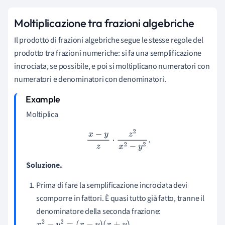
Moltiplicazione tra frazioni algebriche
Il prodotto di frazioni algebriche segue le stesse regole del
prodotto tra frazioni numeriche: si fa una semplificazione
incrociata, se possibile, e poi si moltiplicano numeratori con
numeratori e denominatori con denominatori.
Moltiplica
x
−
y
z
⋅
z
2
x
2
−
y
2
.
Soluzione.
Prima di fare la semplificazione incrociata devi
scomporre in fattori. È quasi tutto già fatto, tranne il
denominatore della seconda frazione:
.