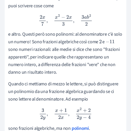
puoi scrivere cose come
2
x
7
,
x
2
−
2
x
3
,
3
a
b
2
2
e altro. Questi però sono polinomi: al denominatore c'è solo
un numero! Sono frazioni algebriche così come
e
2
−
11
sono numeri razionali: alle medie si dice che sono "frazioni
apparenti", per indicare quelle che rappresentano un
numero intero, a differenza delle frazioni "vere" che non
danno un risultato intero.
Quando ci mettiamo di mezzo le lettere, si può distinguere
un polinomio da una frazione algebrica guardando se ci
sono lettere al denominatore. Ad esempio
3
2
y
,
x
+
1
2
x
,
x
2
+
2
2
y
−
4
sono frazioni algebriche, ma non
polinomi
.