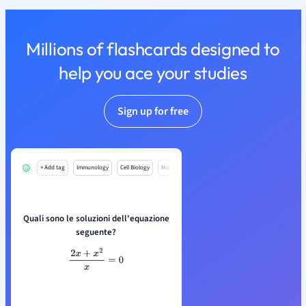
Millions of flashcards designed to
help you ace your studies
Sign up for free
+ Add tag
Immunology
Cell Biology
Mo
Quali sono le soluzioni dell'equazione
seguente?
2
x
+
x
2
x
=
0