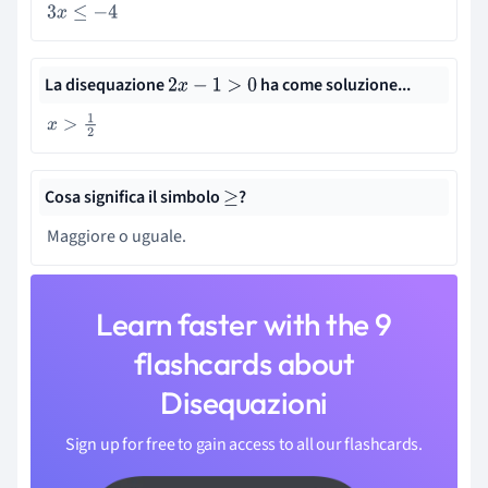
3
x
≤
−
4
La disequazione
ha come soluzione...
2
x
−
1
>
0
x
>
1
2
Cosa significa il simbolo
?
≥
Maggiore o uguale.
Learn faster with the 9
flashcards about
Disequazioni
Sign up for free to gain access to all our flashcards.