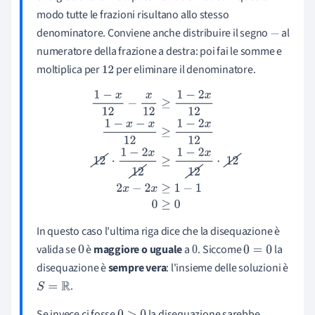
modo tutte le frazioni risultano allo stesso
denominatore. Conviene anche distribuire il segno
al
−
numeratore della frazione a destra: poi fai le somme e
moltiplica per
per eliminare il denominatore.
12
1
−
x
12
−
x
12
≥
1
−
2
x
12
1
−
x
−
x
12
≥
1
−
2
x
12
12
⋅
1
−
2
x
12
≥
1
−
2
x
12
⋅
12
2
x
−
2
x
≥
1
−
1
0
≥
0
In questo caso l'ultima riga dice che la disequazione è
valida se
è
maggiore o uguale
a
. Siccome
la
0
0
0
=
0
disequazione è
sempre vera
: l'insieme delle soluzioni è
.
S
=
R
Se invece ci fosse
la disequazione sarebbe