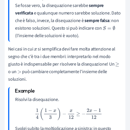
Se fosse vero, la disequazione sarebbe
sempre
verificata
e qualunque numero sarebbe soluzione. Dato
che è falso, invece, la disequazione è
sempre falsa
: non
esistono soluzioni. Questo si può indicare con
S
=
∅
(l'insieme delle soluzioni è vuoto).
Nei casi in cui
si semplifica devi fare molta attenzione al
x
segno che c'è tra i due membri: interpretarlo nel modo
giusto è indispensabile per risolvere la disequazione! Un
≥
o un
può cambiare completamente l'insieme delle
>
soluzioni.
Risolvi la disequazione.
1
4
(
1
−
x
3
)
−
x
12
≥
−
2
x
−
1
12
Svolgi subito la moltiplicazione a sinistra: in questo