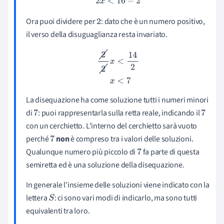
2
x
<
16
−
2
Ora puoi dividere per
: dato che è un numero positivo,
2
il verso della disuguaglianza resta invariato.
2
2
x
<
14
2
x
<
7
La disequazione ha come soluzione tutti i numeri minori
di
: puoi rappresentarla sulla retta reale, indicando il
7
7
con un cerchietto. L'interno del cerchietto sarà vuoto
perché
non
è compreso tra i valori delle soluzioni.
7
Qualunque numero più piccolo di
fa parte di questa
7
semiretta ed è una soluzione della disequazione.
In generale l'insieme delle soluzioni viene indicato con la
lettera
: ci sono vari modi di indicarlo, ma sono tutti
S
equivalenti tra loro.