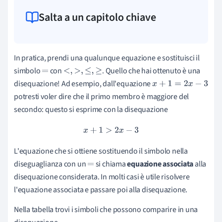
Salta a un capitolo chiave
In pratica, prendi una qualunque equazione e sostituisci il
simbolo
con
. Quello che hai ottenuto è una
=
<
,
>
,
≤
,
≥
disequazione! Ad esempio, dall'equazione
x
+
1
=
2
x
−
3
potresti voler dire che il primo membro è maggiore del
secondo: questo si esprime con la disequazione
x
+
1
>
2
x
−
3
L'equazione che si ottiene sostituendo il simbolo nella
diseguaglianza con un
si chiama
equazione associata
alla
=
disequazione considerata. In molti casi è utile risolvere
l'equazione associata e passare poi alla disequazione.
Nella tabella trovi i simboli che possono comparire in una