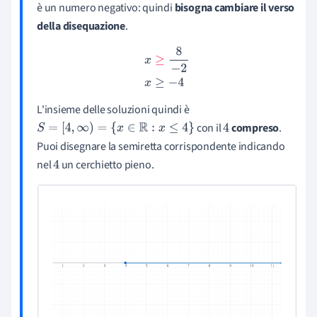
è un numero negativo: quindi
bisogna cambiare il verso
della disequazione
.
x
≥
8
−
2
x
≥
−
4
L'insieme delle soluzioni quindi è
con il
compreso
.
S
=
[
4
,
∞
)
=
{
x
∈
R
:
x
≤
4
}
4
Puoi disegnare la semiretta corrispondente indicando
nel
un cerchietto pieno.
4