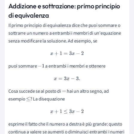
Addizione e sottrazione: primo principio
di equivalenza
Il primo principio di equivalenza dice che puoi sommare o
sottrarre un numero a entrambi i membri di un'equazione
senza modificare la soluzione. Ad esempio, se
x
+
1
=
3
x
−
2
puoi sommare
a entrambi i membri e ottenere
−
1
x
=
3
x
−
3.
Cosa succede se al posto di
hai un altro segno, ad
=
esempio
? La disequazione
≤
x
+
1
≤
3
x
−
2
esprime il fatto che il numero a destra è più grande: questo
continua a valere se aumenti o diminuisci entrambi i numeri