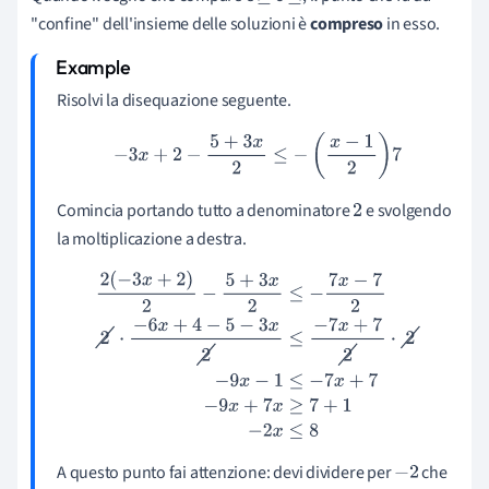
"confine" dell'insieme delle soluzioni è
compreso
in esso.
Risolvi la disequazione seguente.
−
3
x
+
2
−
5
+
3
x
2
≤
−
(
x
−
1
2
)
7
Comincia portando tutto a denominatore
e svolgendo
2
la moltiplicazione a destra.
2
(
−
3
x
+
2
)
2
−
5
+
3
x
2
≤
−
7
x
−
7
2
2
⋅
−
6
x
+
4
−
5
−
3
x
2
≤
−
7
x
+
7
2
⋅
2
−
9
x
−
1
≤
−
7
x
+
7
−
9
x
+
7
x
≥
7
+
1
−
2
x
≤
8
A questo punto fai attenzione: devi dividere per
che
−
2