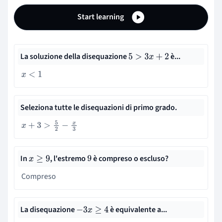
Start learning
La soluzione della disequazione
è...
5
>
3
x
+
2
x
<
1
Seleziona tutte le disequazioni di primo grado.
x
+
3
>
5
2
−
x
3
In
, l'estremo
è compreso o escluso?
x
≥
9
9
Compreso
La disequazione
è equivalente a...
−
3
x
≥
4