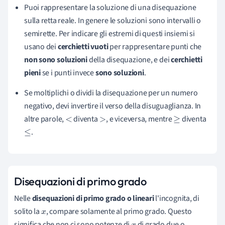
Puoi rappresentare la soluzione di una disequazione
sulla retta reale. In genere le soluzioni sono intervalli o
semirette. Per indicare gli estremi di questi insiemi si
usano dei
cerchietti vuoti
per rappresentare punti che
non sono soluzioni
della disequazione, e dei
cerchietti
pieni
se i punti invece
sono soluzioni
.
Se moltiplichi o dividi la disequazione per un numero
negativo, devi invertire il verso della disuguaglianza. In
altre parole,
diventa
, e viceversa, mentre
diventa
<
>
≥
.
≤
Disequazioni di primo grado
Nelle
disequazioni di primo grado o lineari
l'incognita, di
solito la
, compare solamente al primo grado. Questo
x
significa che non ci sono potenze di
di grado due o