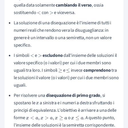
quella data solamente
cambiando il verso
, ossia
sostituendo
con
e viceversa.
<
>
La soluzione di una disequazione è l'insieme di tutti i
numeri reali che rendono vera la disuguaglianza: in
genere è un intervallo o una semiretta, non un valore
specifico.
I simboli
e
escludono
dall'insieme delle soluzioni il
<
>
valore specifico (o i valori) per cui i due membri sono
uguali tra loro. I simboli
e
invece
comprendono
tra
≥
≤
le soluzioni il valore (o i valori) per cui i due membri sono
uguali.
Per risolvere una
disequazione di primo grado
, si
spostano le
a sinistra e i numeri a destra sfruttando i
x
principi di equivalenza. L'obiettivo è arrivare a una delle
forme
o
. A questo punto,
x
<
a
,
x
>
a
,
x
≥
a
x
≤
a
l'insieme delle soluzioni è la semiretta corrispondente.