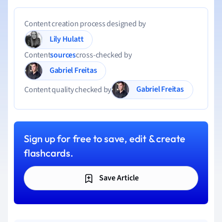
Content creation process designed by
Lily Hulatt
Content
sources
cross-checked by
Gabriel Freitas
Gabriel Freitas
Content quality checked by
Sign up for free to save, edit & create
flashcards.
Save Article