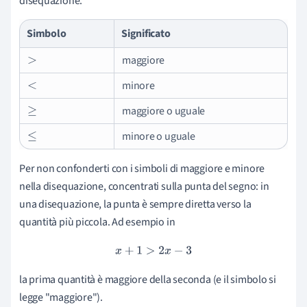
disequazione.
Simbolo
Significato
maggiore
>
minore
<
maggiore o uguale
≥
minore o uguale
≤
Per non confonderti con i simboli di maggiore e minore
nella disequazione, concentrati sulla punta del segno: in
una disequazione, la punta è sempre diretta verso la
quantità più piccola. Ad esempio in
x
+
1
>
2
x
−
3
la prima quantità è maggiore della seconda (e il simbolo si
legge "maggiore").