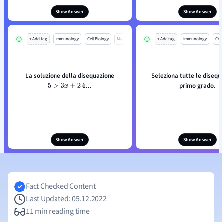
Show Answer
Show Answer
+ Add tag
Immunology
Cell Biology
Mo
+ Add tag
Immunology
Cell
La soluzione della disequazione
Seleziona tutte le disequa
è...
primo grado.
5
>
3
x
+
2
Show Answer
Show Answer
Fact Checked Content
Last Updated: 05.12.2022
11 min reading time