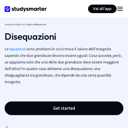
Generate flashcards
Summarize page
Vai all'app
Spiegazioni
Matematica
Algebra
Disequazioni
Disequazioni
Le
equazioni
sono problemi in cui si trova il valore dell'incognita
sapendo che due grandezze devono essere uguali. Cosa succede, però,
se sappiamo solo che una delle due grandezze deve essere maggiore
dell'altra? In questo caso abbiamo una disequazione: una
diseguaglianza tra grandezze, che dipende da una certa quantità
incognita.
Get started