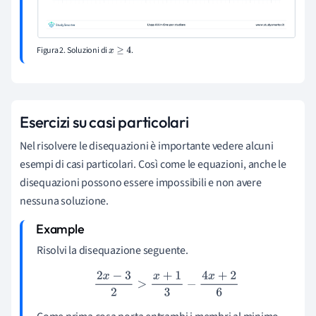
Figura 2. Soluzioni di
.
x
≥
4
Esercizi su casi particolari
Nel risolvere le disequazioni è importante vedere alcuni
esempi di casi particolari. Così come le equazioni, anche le
disequazioni possono essere impossibili e non avere
nessuna soluzione.
Risolvi la disequazione seguente.
2
x
−
3
2
>
x
+
1
3
−
4
x
+
2
6