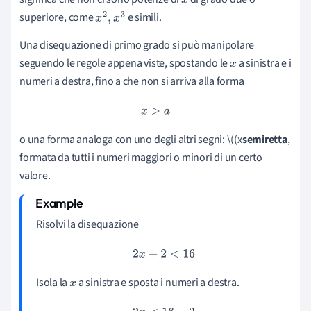
x
superiore, come
e simili.
x
2
,
x
3
Una disequazione di primo grado si può manipolare
seguendo le regole appena viste, spostando le
a sinistra e i
x
numeri a destra, fino a che non si arriva alla forma
x
>
a
o una forma analoga con uno degli altri segni: \((x
semiretta
,
formata da tutti i numeri maggiori o minori di un certo
valore.
Risolvi la disequazione
2
x
+
2
<
16
Isola la
a sinistra e sposta i numeri a destra.
x