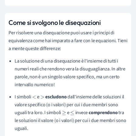
Come si svolgono le disequazioni
Per risolvere una disequazione puoi usare i principi di
equivalenza come hai imparato a fare con le equazioni. Tieni
a mente queste differenze:
La soluzione di una disequazione è l'insieme di tutti i
numeri reali che rendono vera la disuguaglianza. In altre
parole, non è un singolo valore specifico, ma un certo
intervallo numerico!
I simboli
e
escludono
dall'insieme delle soluzioni il
<
>
valore specifico (o i valori) per cui i due membri sono
uguali tra loro. I simboli
e
invece
comprendono
tra
≥
≤
le soluzioni il valore (o i valori) per cui i due membri sono
uguali.