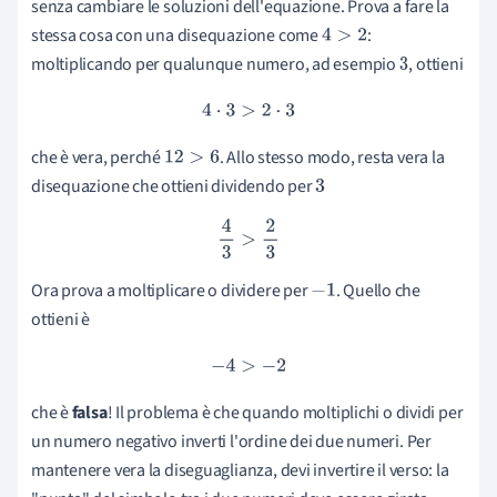
senza cambiare le soluzioni dell'equazione. Prova a fare la
stessa cosa con una disequazione come
:
4
>
2
moltiplicando per qualunque numero, ad esempio
, ottieni
3
4
⋅
3
>
2
⋅
3
che è vera, perché
. Allo stesso modo, resta vera la
12
>
6
disequazione che ottieni dividendo per
3
4
3
>
2
3
Ora prova a moltiplicare o dividere per
. Quello che
−
1
ottieni è
−
4
>
−
2
che è
falsa
! Il problema è che quando moltiplichi o dividi per
un numero negativo inverti l'ordine dei due numeri. Per
mantenere vera la diseguaglianza, devi invertire il verso: la