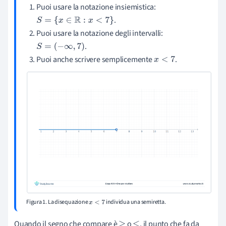
Puoi usare la notazione insiemistica:
.
S
=
{
x
∈
R
:
x
<
7
}
Puoi usare la notazione degli intervalli:
.
S
=
(
−
∞
,
7
)
Puoi anche scrivere semplicemente
.
x
<
7
Figura 1. La disequazione
individua una semiretta.
x
<
7
Quando il segno che compare è
o
, il punto che fa da
≥
≤