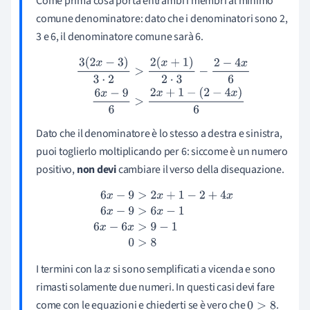
Come prima cosa porta entrambi i membri al minimo
comune denominatore: dato che i denominatori sono 2,
3 e 6, il denominatore comune sarà 6.
3
(
2
x
−
3
)
3
⋅
2
>
2
(
x
+
1
)
2
⋅
3
−
2
−
4
x
6
6
x
−
9
6
>
2
x
+
1
−
(
2
−
4
x
)
6
Dato che il denominatore è lo stesso a destra e sinistra,
puoi toglierlo moltiplicando per 6: siccome è un numero
positivo,
non devi
cambiare il verso della disequazione.
6
x
−
9
>
2
x
+
1
−
2
+
4
x
6
x
−
9
>
6
x
−
1
6
x
−
6
x
>
9
−
1
0
>
8
I termini con la
si sono semplificati a vicenda e sono
x
rimasti solamente due numeri. In questi casi devi fare
come con le equazioni e chiederti se è vero che
.
0
>
8