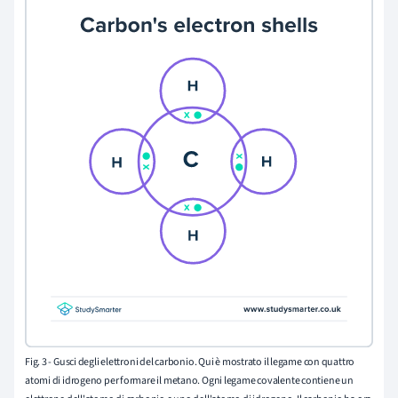
Fig. 3 - Gusci degli elettroni del carbonio. Qui è mostrato il legame con quattro
atomi di idrogeno per formare il metano. Ogni legame covalente contiene un