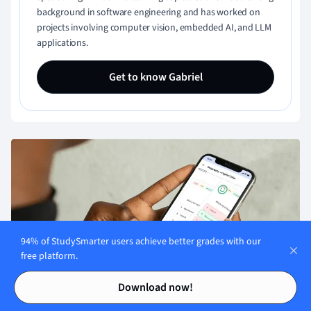
background in software engineering and has worked on
projects involving computer vision, embedded AI, and LLM
applications.
Get to know Gabriel
94% of StudySmarter users achieve better grades with our
free platform.
Contents
Contents
Download now!