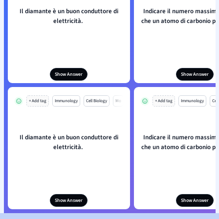
Il diamante è un buon conduttore di
Indicare il numero massimo
elettricità.
che un atomo di carbonio p
Show Answer
Show Answer
+ Add tag
Immunology
Cell Biology
Mo
+ Add tag
Immunology
Cell
Il diamante è un buon conduttore di
Indicare il numero massimo
elettricità.
che un atomo di carbonio p
Show Answer
Show Answer