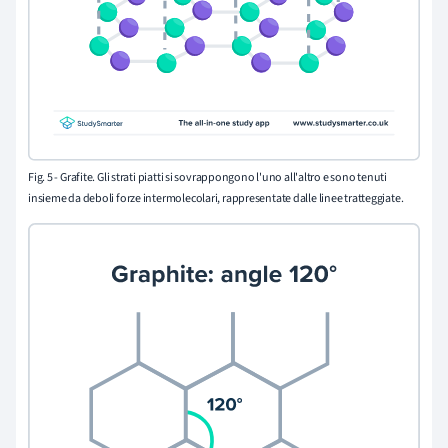
Fig. 5 - Grafite. Gli strati piatti si sovrappongono l'uno all'altro e sono tenuti
insieme da deboli forze intermolecolari, rappresentate dalle linee tratteggiate.