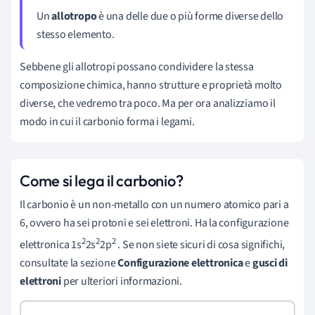
Un
allotropo
è una delle due o più forme diverse dello
stesso elemento.
Sebbene gli allotropi possano condividere la stessa
composizione chimica, hanno strutture e proprietà molto
diverse, che vedremo tra poco. Ma per ora analizziamo il
modo in cui il carbonio forma i legami.
Come si lega il carbonio?
Il carbonio è un non-metallo con un numero atomico pari a
6, ovvero ha sei protoni e sei elettroni. Ha la configurazione
2
2
2
elettronica 1s
2s
2p
. Se non siete sicuri di cosa significhi,
consultate la sezione
Configurazione elettronica
e
gusci di
elettroni
per ulteriori informazioni.