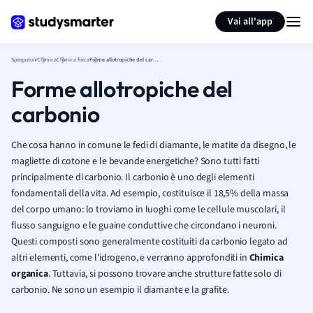
Generate flashcards
Summarize page
Vai all'app
Spiegazioni
Chimica
Chimica fisica
Forme allotropiche del carbonio
Forme allotropiche del
carbonio
Che cosa hanno in comune le fedi di diamante, le matite da disegno, le
magliette di cotone e le bevande energetiche? Sono tutti fatti
principalmente di carbonio. Il carbonio è uno degli elementi
fondamentali della vita. Ad esempio, costituisce il 18,5% della massa
del corpo umano: lo troviamo in luoghi come le cellule muscolari, il
flusso sanguigno e le guaine conduttive che circondano i neuroni.
Questi composti sono generalmente costituiti da carbonio legato ad
altri elementi, come l'idrogeno, e verranno approfonditi in
Chimica
organica
. Tuttavia, si possono trovare anche strutture fatte solo di
carbonio. Ne sono un esempio il diamante e la grafite.