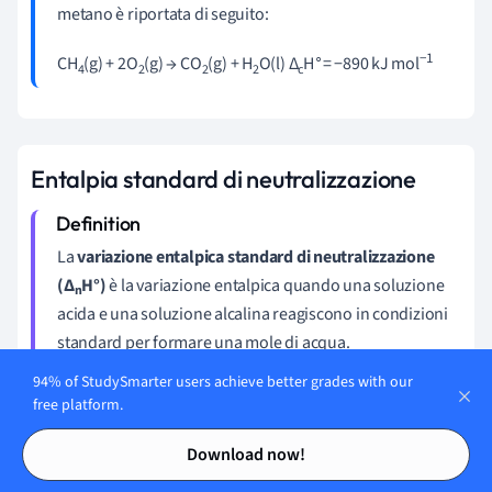
metano è riportata di seguito:
∘
−1
CH
(g) + 2O
(g) → CO
(g) + H
O(l) Δ
H
= −890 kJ mol
4
2
2
2
c
Entalpia standard di neutralizzazione
La
variazione entalpica standard di neutralizzazione
(∆
H°)
è la variazione entalpica quando una soluzione
n
acida e una soluzione alcalina reagiscono in condizioni
standard per formare una mole di acqua.
94% of StudySmarter users achieve better grades with our
Come le entalpie standard di combustione, anche le
free platform.
entalpie standard di neutralizzazione sono esotermiche e
Contents
Contents
quindi sempre negative. Si noti inoltre che questi valori si
Download now!
riferiscono alla produzione di
una mole
di acqua. Ciò