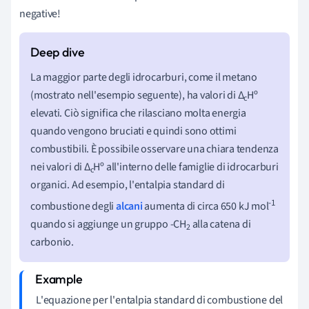
negative!
La maggior parte degli idrocarburi, come il metano
(mostrato nell'esempio seguente), ha valori di ∆
Hº
c
elevati. Ciò significa che rilasciano molta energia
quando vengono bruciati e quindi sono ottimi
combustibili. È possibile osservare una chiara tendenza
nei valori di ∆
Hº all'interno delle famiglie di idrocarburi
c
organici. Ad esempio, l'entalpia standard di
-1
combustione degli
alcani
aumenta di circa 650 kJ mol
quando si aggiunge un gruppo -CH
alla catena di
2
carbonio.
L'equazione per l'entalpia standard di combustione del