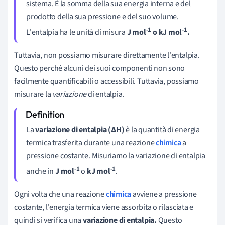
sistema. È la somma della sua energia interna e del
prodotto della sua pressione e del suo volume.
-1
-1
L'entalpia ha le unità di misura
J mol
o kJ mol
.
Tuttavia, non possiamo misurare direttamente l'entalpia.
Questo perché alcuni dei suoi componenti non sono
facilmente quantificabili o accessibili. Tuttavia, possiamo
misurare la
variazione
di entalpia.
La
variazione di entalpia (∆H)
è la quantità di energia
termica trasferita durante una reazione
chimica
a
pressione costante. Misuriamo la variazione di entalpia
-1
-1
anche in
J mol
o
kJ mol
.
Ogni volta che una reazione
chimica
avviene a pressione
costante, l'energia termica viene assorbita o rilasciata e
quindi si verifica una
variazione di entalpia.
Questo