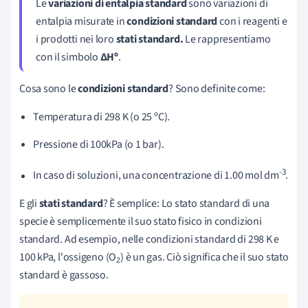
Le
variazioni di entalpia standard
sono variazioni di
entalpia misurate in
condizioni standard
con i reagenti e
i prodotti nei loro
stati standard.
Le rappresentiamo
con il simbolo
∆Hº
.
Cosa sono le
condizioni standard
? Sono definite come:
Temperatura di 298 K (o 25 ºC).
Pressione di 100kPa (o 1 bar).
-3
In caso di soluzioni, una concentrazione di 1.00 mol dm
.
E gli
stati standard
? È semplice: Lo stato standard di una
specie è semplicemente il suo stato fisico in condizioni
standard. Ad esempio, nelle condizioni standard di 298 K e
100 kPa, l'ossigeno (O
) è un gas. Ciò significa che il suo stato
2
standard è gassoso.