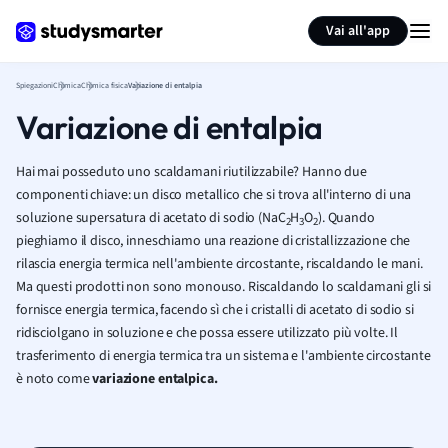
Generate flashcards
Summarize page
Vai all'app
Spiegazioni
Chimica
Chimica fisica
Variazione di entalpia
Variazione di entalpia
Hai mai posseduto uno scaldamani riutilizzabile? Hanno due
componenti chiave: un disco metallico che si trova all'interno di una
soluzione supersatura di acetato di sodio (NaC
H
O
). Quando
2
3
2
pieghiamo il disco, inneschiamo una reazione di cristallizzazione che
rilascia energia termica nell'ambiente circostante, riscaldando le mani.
Ma questi prodotti non sono monouso. Riscaldando lo scaldamani gli si
fornisce energia termica, facendo sì che i cristalli di acetato di sodio si
ridisciolgano in soluzione e che possa essere utilizzato più volte. Il
trasferimento di energia termica tra un sistema e l'ambiente circostante
è noto come
variazione entalpica.