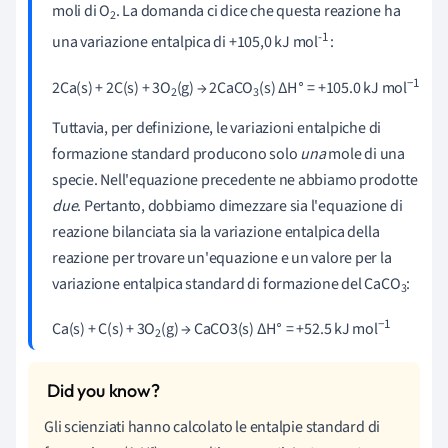
moli di O
. La domanda ci dice che questa reazione ha
2
-1
una variazione entalpica di +105,0 kJ mol
:
∘
−1
2Ca(s) + 2C(s) + 3O
(g) → 2CaCO
(s) ΔH
= +105.0 kJ mol
2
3
Tuttavia, per definizione, le variazioni entalpiche di
formazione standard producono solo
una
mole di una
specie. Nell'equazione precedente ne abbiamo prodotte
due
. Pertanto, dobbiamo dimezzare sia l'equazione di
reazione bilanciata sia la variazione entalpica della
reazione per trovare un'equazione e un valore per la
variazione entalpica standard di formazione del CaCO
:
3
∘
−1
Ca(s) + C(s) + 3O
(g) → CaCO3(s) ΔH
= +52.5 kJ mol
2
Gli scienziati hanno calcolato le entalpie standard di