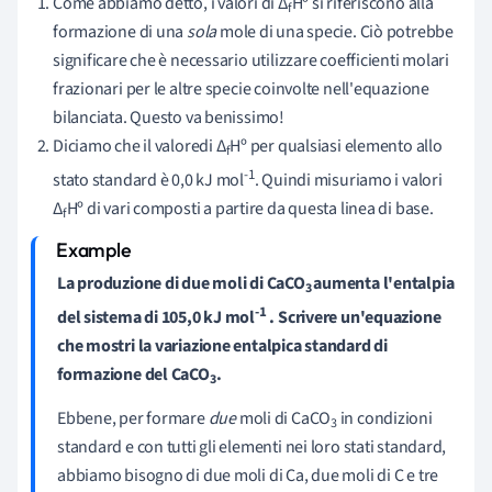
Come abbiamo detto, i valori di ∆
Hº si riferiscono alla
f
formazione di una
sola
mole di una specie. Ciò potrebbe
significare che è necessario utilizzare coefficienti molari
frazionari per le altre specie coinvolte nell'equazione
bilanciata. Questo va benissimo!
Diciamo che il valoredi ∆
Hº per qualsiasi elemento allo
f
-1
stato standard è 0,0 kJ mol
. Quindi misuriamo i valori
∆
Hº di vari composti a partire da questa linea di base.
f
La produzione di due moli di CaCO
aumenta l'entalpia
3
-1
del sistema di 105,0 kJ mol
. Scrivere un'equazione
che mostri la variazione entalpica standard di
formazione del CaCO
.
3
Ebbene, per formare
due
moli di CaCO
in condizioni
3
standard e con tutti gli elementi nei loro stati standard,
abbiamo bisogno di due moli di Ca, due moli di C e tre