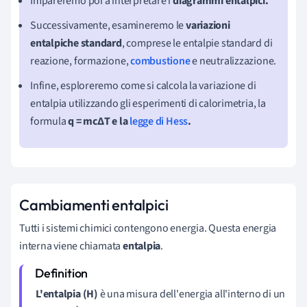
Impareremo poi a interpretare i
diagrammi entalpici.
Successivamente, esamineremo le
variazioni
entalpiche standard
, comprese le entalpie standard di
reazione, formazione,
combustione
e neutralizzazione.
Infine, esploreremo come si calcola la variazione di
entalpia utilizzando gli esperimenti di calorimetria, la
formula
q = mc∆T e la
legge di Hess
.
Cambiamenti entalpici
Tutti i sistemi chimici contengono energia. Questa energia
interna viene chiamata
entalpia
.
L'entalpia (H)
è una misura dell'energia all'interno di un