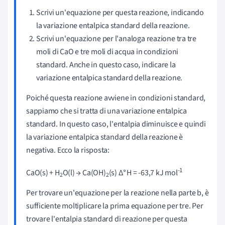
Scrivi un'equazione per questa reazione, indicando
la variazione entalpica standard della reazione.
Scrivi un'equazione per l'analoga reazione tra tre
moli di CaO e tre moli di acqua in condizioni
standard. Anche in questo caso, indicare la
variazione entalpica standard della reazione.
Poiché questa reazione avviene in condizioni standard,
sappiamo che si tratta di una variazione entalpica
standard. In questo caso, l'entalpia diminuisce e quindi
la variazione entalpica standard della reazione è
negativa. Ecco la risposta:
∘
-1
CaO(s) + H
O(l) → Ca(OH)
(s) Δ
H = -63,7 kJ mol
2
2
Per trovare un'equazione per la reazione nella parte b, è
sufficiente moltiplicare la prima equazione per tre. Per
trovare l'entalpia standard di reazione per questa