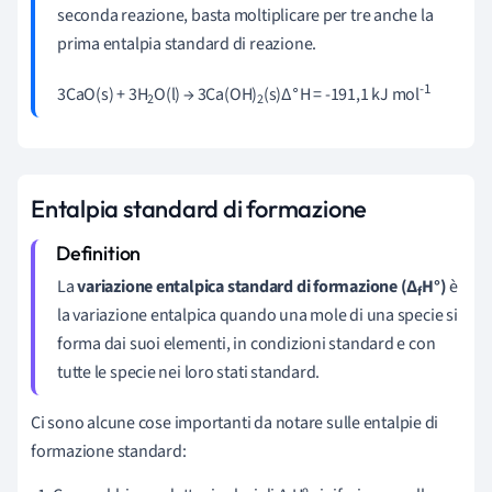
seconda reazione, basta moltiplicare per tre anche la
prima entalpia standard di reazione.
∘
-1
3CaO(s) + 3H
O(l) → 3Ca(OH)
(s)Δ
H = -191,1 kJ mol
2
2
Entalpia standard di formazione
La
variazione entalpica standard di formazione (∆
H°)
è
f
la variazione entalpica quando una mole di una specie si
forma dai suoi elementi, in condizioni standard e con
tutte le specie nei loro stati standard.
Ci sono alcune cose importanti da notare sulle entalpie di
formazione standard: