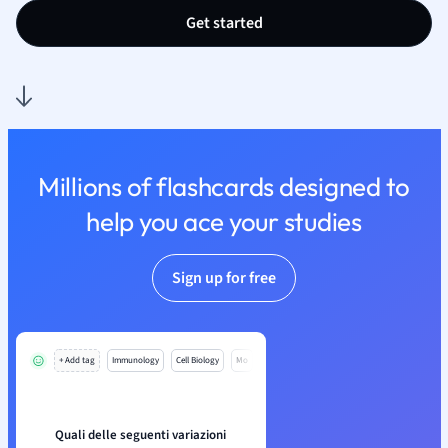
Get started
Millions of flashcards designed to
help you ace your studies
Sign up for free
+ Add tag
Immunology
Cell Biology
Mo
Quali delle seguenti variazioni