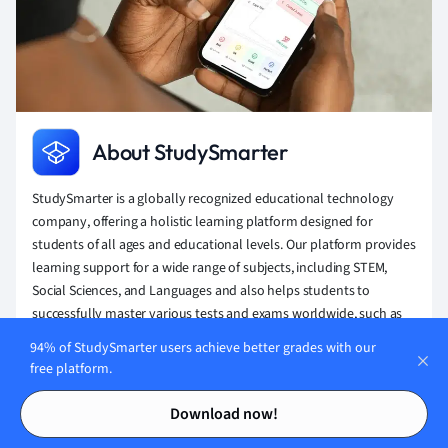
About StudySmarter
StudySmarter is a globally recognized educational technology
company, offering a holistic learning platform designed for
students of all ages and educational levels. Our platform provides
learning support for a wide range of subjects, including STEM,
Social Sciences, and Languages and also helps students to
successfully master various tests and exams worldwide, such as
GCSE, A Level, SAT, ACT, Abitur, and more. We offer an extensive
94% of StudySmarter users achieve better grades with our
library of learning materials, including interactive flashcards,
free platform.
comprehensive textbook solutions, and detailed explanations.
Contents
Contents
The cutting-edge technology and tools we provide help students
Download now!
create their own learning materials. StudySmarter’s content is not