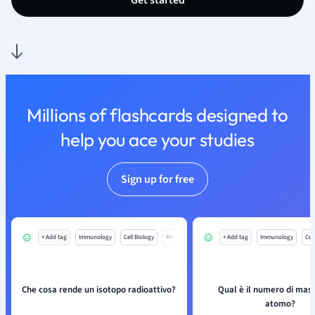
Get started
Millions of flashcards designed to
help you ace your studies
Sign up for free
+ Add tag
Immunology
Cell Biology
Mo
+ Add tag
Immunology
Cell
Che cosa rende un isotopo radioattivo?
Qual è il numero di mass
atomo?