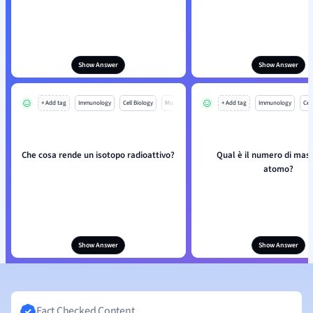
Show Answer
Show Answer
+ Add tag
Immunology
Cell Biology
Mo
+ Add tag
Immunology
Cell
Che cosa rende un isotopo radioattivo?
Qual è il numero di mass
atomo?
Show Answer
Show Answer
Fact Checked Content