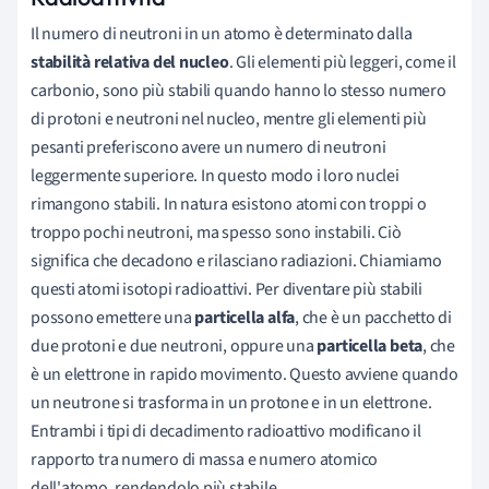
Il numero di neutroni in un atomo è determinato dalla
stabilità relativa del nucle
o
. Gli elementi più leggeri, come il
carbonio, sono più stabili quando hanno lo stesso numero
di protoni e neutroni nel nucleo, mentre gli elementi più
pesanti preferiscono avere un numero di neutroni
leggermente superiore. In questo modo i loro nuclei
rimangono stabili. In natura esistono atomi con troppi o
troppo pochi neutroni, ma spesso sono instabili. Ciò
significa che decadono e rilasciano radiazioni. Chiamiamo
questi atomi isotopi radioattivi. Per diventare più stabili
possono emettere una
particella alfa
, che è un pacchetto di
due protoni e due neutroni, oppure una
particella beta
, che
è un elettrone in rapido movimento. Questo avviene quando
un neutrone si trasforma in un protone e in un elettrone.
Entrambi i tipi di decadimento radioattivo modificano il
rapporto tra numero di massa e numero atomico
dell'atomo, rendendolo più stabile.