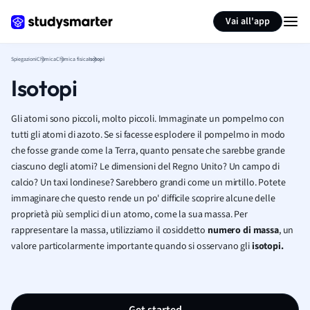
Generate flashcards
Summarize page
Vai all'app
Spiegazioni
Chimica
Chimica fisica
Isotopi
Isotopi
Gli atomi sono piccoli, molto piccoli. Immaginate un pompelmo con
tutti gli atomi di azoto. Se si facesse esplodere il pompelmo in modo
che fosse grande come la Terra, quanto pensate che sarebbe grande
ciascuno degli atomi? Le dimensioni del Regno Unito? Un campo di
calcio? Un taxi londinese? Sarebbero grandi come un mirtillo. Potete
immaginare che questo rende un po' difficile scoprire alcune delle
proprietà più semplici di un atomo, come la sua massa. Per
rappresentare la massa, utilizziamo il cosiddetto
numero di massa
, un
valore particolarmente importante quando si osservano gli
isotopi.