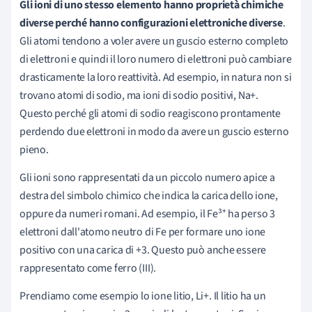
Gli ioni di uno stesso elemento hanno proprietà chimiche
diverse perché hanno configurazioni elettroniche diverse
.
Gli atomi tendono a voler avere un guscio esterno completo
di elettroni e quindi il loro numero di elettroni può cambiare
drasticamente la loro reattività. Ad esempio, in natura non si
trovano atomi di sodio, ma ioni di sodio positivi, Na+.
Questo perché gli atomi di sodio reagiscono prontamente
perdendo due elettroni in modo da avere un guscio esterno
pieno.
Gli ioni sono rappresentati da un piccolo numero apice a
destra del simbolo chimico che indica la carica dello ione,
oppure da numeri romani. Ad esempio, il Fe³⁺ ha perso 3
elettroni dall'atomo neutro di Fe per formare uno ione
positivo con una carica di +3. Questo può anche essere
rappresentato come ferro (III).
Prendiamo come esempio lo ione litio, Li+. Il litio ha un