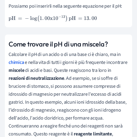
Possiamo poi inserirli nella seguente equazione per il pH:
pH
=
-
log
(
1
.
00
x
10
-
13
)
pH
=
13
.
00
Come trovare il pH di una miscela?
Calcolare il pH di un acido o di una base ci è chiaro, ma in
chimica
e nella vita di tutti i giorni è più frequente incontrare
miscele
di acidi e basi. Queste reagiscono tra loro in
reazioni di neutralizzazione
. Ad esempio, se si soffre di
bruciore di stomaco, si possono assumere compresse di
idrossido di magnesio per neutralizzare l'eccesso di acidi
gastrici. In questo esempio, alcuni ioni idrossido della base,
l'idrossido di magnesio, reagiscono con gli ioni idrogeno
dell'acido, l'acido cloridrico, per formare acqua.
Continueranno a reagire finché uno dei reagenti non sarà
consumato. Questo reagente è il
reagente limitante
,