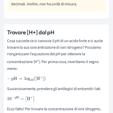
decimali. Inoltre, non ha unità di misura.
Trovare [H+] dal pH
Cosa succede se si conosce il pH di un acido forte e si vuole
trovare la sua concentrazione di ioni idrogeno? Possiamo
riorganizzare l'equazione del pH per ottenere la
+
concentrazione [H
]. Per prima cosa, invertiamo il segno
meno:
-
pH
=
log
10
(
[
H
+
]
)
Successivamente, prendere gli antilogici di entrambi i lati:
10
-
pH
=
[
H
+
]
Ecco fatto! Per trovare la concentrazione di ioni idrogeno,