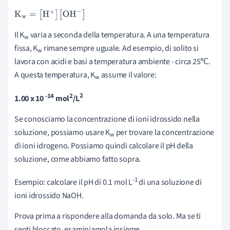
K
w
=
[
H
+
]
[
OH
-
]
Il
K
varia a seconda della temperatura. A una temperatura
w
fissa,
K
rimane sempre uguale. Ad esempio, di solito si
w
lavora con acidi e basi a temperatura ambiente - circa 25℃.
A questa temperatura,
K
assume il valore:
w
-14
2
2
1.00 x 10
mol
/L
Se conosciamo la concentrazione di ioni idrossido nella
soluzione, possiamo usare
K
per trovare la concentrazione
w
di ioni idrogeno. Possiamo quindi calcolare il pH della
soluzione, come abbiamo fatto sopra.
-1
Esempio: calcolare il pH di 0.1 mol L
di una soluzione di
ioni idrossido NaOH.
Prova prima a rispondere alla domanda da solo. Ma se ti
senti bloccato, esaminiamola insieme.