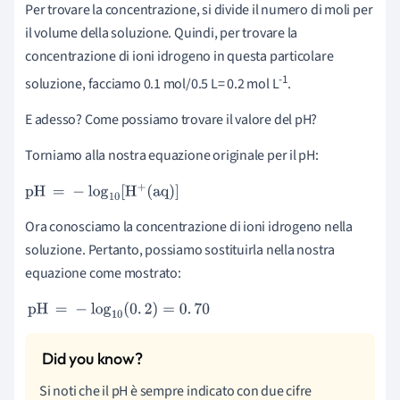
Per trovare la concentrazione, si divide il numero di moli per
il volume della soluzione. Quindi, per trovare la
concentrazione di ioni idrogeno in questa particolare
-1
soluzione, facciamo 0.1 mol/0.5 L= 0.2 mol L
.
E adesso? Come possiamo trovare il valore del pH?
Torniamo alla nostra equazione originale per il pH:
pH
=
-
log
10
[
H
+
(
aq
)
]
Ora conosciamo la concentrazione di ioni idrogeno nella
soluzione. Pertanto, possiamo sostituirla nella nostra
equazione come mostrato:
pH
=
-
log
10
(
0
.
2
)
=
0
.
70
Si noti che il pH è sempre indicato con due cifre