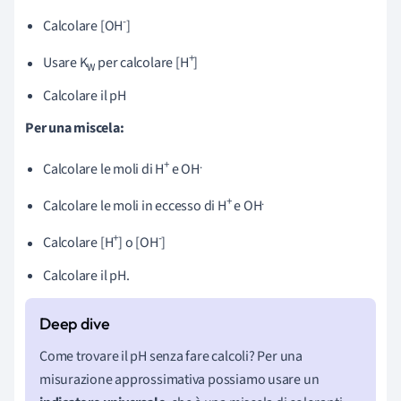
-
Calcolare [OH
]
+
Usare K
per calcolare [H
]
W
Calcolare il pH
Per una miscela:
+
.
Calcolare le moli di H
e OH
+
.
Calcolare le moli in eccesso di
H
e OH
+
-
Calcolare [H
] o
[OH
]
Calcolare il pH.
Come trovare il pH senza fare calcoli? Per una
misurazione approssimativa possiamo usare un