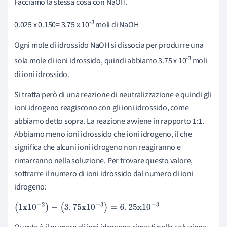
Facciamo la stessa cosa con NaOH.
-3
0.025 x 0.150= 3.75 x 10
moli di NaOH
Ogni mole di idrossido NaOH si dissocia per produrre una
-3
sola mole di ioni idrossido, quindi abbiamo 3.75 x 10
moli
di ioni idrossido.
Si tratta però di una reazione di neutralizzazione e quindi gli
ioni idrogeno reagiscono con gli ioni idrossido, come
abbiamo detto sopra. La reazione avviene in rapporto 1:1.
Abbiamo meno ioni idrossido che ioni idrogeno, il che
significa che alcuni ioni idrogeno non reagiranno e
rimarranno nella soluzione. Per trovare questo valore,
sottrarre il numero di ioni idrossido dal numero di ioni
idrogeno:
(
1
x
10
-
2
)
-
(
3
.
75
x
10
-
3
)
=
6
.
25
x
10
-
3