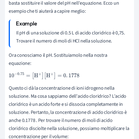
basta sostituire il valore del pH nell'equazione. Ecco un
esempio che ti aiuterà a capire meglio:
Il pH di una soluzione di 0.5 L di acido cloridrico è 0,75.
Trovare il numero di moli di HCl nella soluzione.
Ora conosciamo il pH. Sostituiamolo nella nostra
equazione:
10
-
0
.
75
=
[
H
+
]
[
H
+
]
=
0
.
1778
Questo ci dà la concentrazione di ioni idrogeno nella
soluzione. Ma cosa sappiamo dell'acido cloridrico? L'acido
cloridrico è un acido forte e si dissocia completamente in
soluzione. Pertanto, la concentrazione di acido cloridrico è
anche 0.1778 . Per trovare il numero di moli di acido
cloridrico disciolte nella soluzione, possiamo moltiplicare la
concentrazione per il volume: