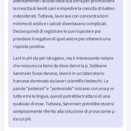
attentamente l'acidità della sua birra per promuovere
la crescita di lieviti sani e impedire la crescita di batteri
indesiderati. Tuttavia, lavorava con concentrazioni
minime di acido e i calcoli diventavano complicati.
Decise quindi di registrare le sue risposte e poi
prendere il negativo di quel valore per ottenere una
risposta positiva.
La H in pH sta per idrogeno, ma è interessante notare
che nessuno sa bene da dove derivi la p. Sebbene
Sørensen fosse danese, lavorò in un laboratorio
francese dominato da lavori scientifici tedeschi. Le
parole "potenza" e "potenziale" iniziano con una p in
tutte e tre le lingue, quindi potrebbe trattarsi di una
qualsiasi di esse. Tuttavia, Sørensen potrebbe essersi
semplicemente riferito alla soluzione di prova come p -
da cui pH.