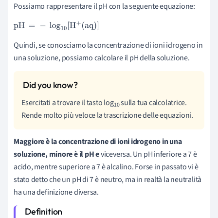
Possiamo rappresentare il pH con la seguente equazione:
pH
=
-
log
10
[
H
+
(
aq
)
]
Quindi, se conosciamo la concentrazione di ioni idrogeno in
una soluzione, possiamo calcolare il pH della soluzione.
Esercitati a trovare il tasto log
sulla tua calcolatrice.
10
Rende molto più veloce la trascrizione delle equazioni.
Maggiore è la concentrazione di ioni idrogeno in una
soluzione, minore è il pH e
viceversa. Un pH inferiore a 7 è
acido, mentre superiore a 7 è alcalino. Forse in passato vi è
stato detto che un pH di 7 è neutro, ma in realtà la neutralità
ha una definizione diversa.