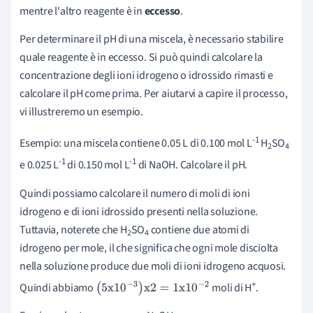
mentre l'altro reagente è in
eccesso
.
Per determinare il pH di una miscela, è necessario stabilire
quale reagente è in eccesso. Si può quindi calcolare la
concentrazione degli ioni idrogeno o idrossido rimasti e
calcolare il pH come prima. Per aiutarvi a capire il processo,
vi illustreremo un esempio.
-1
Esempio: una miscela contiene 0.05 L di 0.100 mol L
H
SO
2
4
-1
-1
e 0.025 L
di 0.150 mol L
di
NaOH. Calcolare il pH.
Quindi possiamo calcolare il numero di moli di ioni
idrogeno e di ioni idrossido presenti nella soluzione.
Tuttavia, noterete che
H
SO
contiene due atomi di
2
4
idrogeno per mole, il che significa che ogni mole disciolta
nella soluzione produce due moli di ioni idrogeno acquosi.
+
Quindi abbiamo
moli di H
.
(
5
x
10
-
3
)
x
2
=
1
x
10
-
2