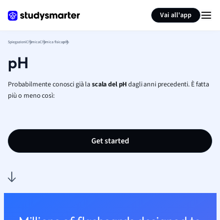
Generate flashcards
Summarize page
Vai all'app
Spiegazioni
Chimica
Chimica fisica
pH
pH
Probabilmente conosci già la
scala del pH
dagli anni precedenti. È fatta
più o meno così:
Get started