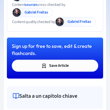
Content
sources
cross-checked by
Gabriel Freitas
Gabriel Freitas
Content quality checked by
Sign up for free to save, edit & create
flashcards.
Save Article
Salta a un capitolo chiave