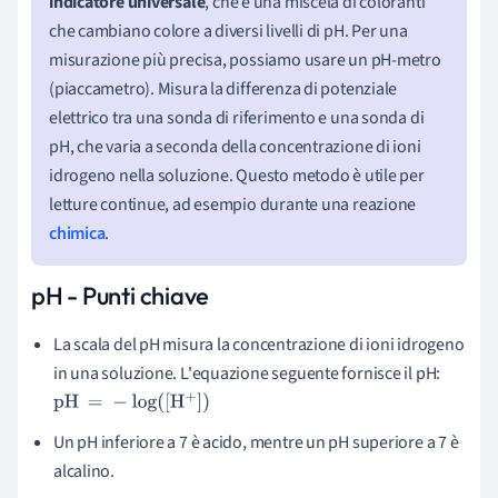
indicatore universale
, che è una miscela di coloranti
che cambiano colore a diversi livelli di pH. Per una
misurazione più precisa, possiamo usare un pH-metro
(piaccametro). Misura la differenza di potenziale
elettrico tra una sonda di riferimento e una sonda di
pH, che varia a seconda della concentrazione di ioni
idrogeno nella soluzione. Questo metodo è utile per
letture continue, ad esempio durante una reazione
chimica
.
pH - Punti chiave
La scala del pH misura la concentrazione di ioni idrogeno
in una soluzione. L'equazione seguente fornisce il pH:
pH
=
-
log
(
[
H
+
]
)
Un pH inferiore a 7 è acido, mentre un pH superiore a 7 è
alcalino.