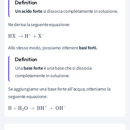
Un acido forte
si dissocia completamente in soluzione.
Ne deriva la seguente equazione:
HX
→
H
+
+
X
-
Allo stesso modo, possiamo ottenere
basi forti.
Una
base forte
è una base che si dissocia
completamente in soluzione.
Se aggiungiamo una base forte all'acqua, otteniamo la
seguente equazione:
B
+
H
2
O
→
BH
+
+
OH
-