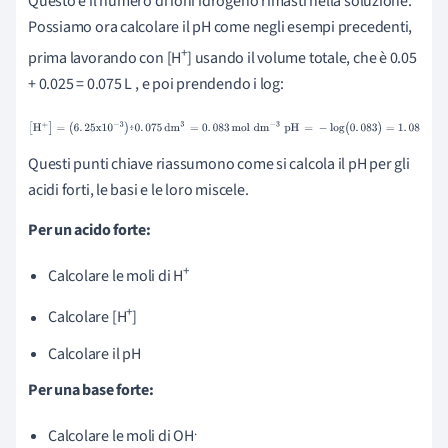
Questo è il numero di ioni idrogeno rimasti nella soluzione.
Possiamo ora calcolare il pH come negli esempi precedenti,
+
prima lavorando con [H
] usando il volume totale, che è 0.05
+ 0.025 = 0.075 L , e poi prendendo i log:
[
H
+
]
=
(
6
.
25
x
10
-
3
)
፥
0
.
075
dm
3
=
0
.
083
mol
dm
-
3
pH
=
-
፥
log
(
0
.
083
)
=
1
.
08
Questi punti chiave riassumono come si calcola il pH per gli
acidi forti, le basi e le loro miscele.
Per un acido forte:
+
Calcolare le moli di H
+
Calcolare [H
]
Calcolare il pH
Per una base forte:
.
Calcolare le moli di OH