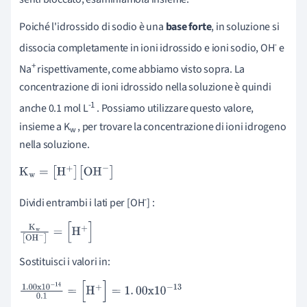
Poiché l'idrossido di sodio è una
base forte
, in soluzione si
-
dissocia completamente in ioni idrossido e ioni sodio, OH
e
+
Na
rispettivamente, come abbiamo visto sopra. La
concentrazione di ioni idrossido nella soluzione è quindi
-1
anche 0.1 mol L
. Possiamo utilizzare questo valore,
insieme a K
, per trovare la concentrazione di ioni idrogeno
w
nella soluzione.
K
w
=
[
H
+
]
[
OH
-
]
-
Dividi entrambi i lati per [OH
] :
K
w
[
OH
-
]
=
[
H
+
]
Sostituisci i valori in:
1
.
00
x
10
-
14
0
.
1
=
[
H
+
]
=
1
.
00
x
10
-
13