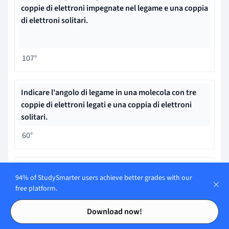
coppie di elettroni impegnate nel legame e una coppia
di elettroni solitari.
107°
Indicare l'angolo di legame in una molecola con tre
coppie di elettroni legati e una coppia di elettroni
solitari.
60°
Le forze all'interno di una molecola sono note come
94% of StudySmarter users achieve better grades with our
_______.
free platform.
Forze intramolecolari
Contents
Contents
Download now!