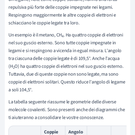
repulsiva più forte delle coppie impegnate nei legami.
Respingono maggiormente le altre coppie di elettroni e
schiacciano le coppie legate tra loro.
Un esempio è il metano, CH
. Ha quattro coppie di elettroni
4
nel suo guscio esterno. Sono tutte coppie impegnate in
legami e si respingono a vicenda in egual misura. L'angolo
tra ciascuna delle coppie legate è di 109,5°. Anche l'acqua
(H
O) ha quattro coppie di elettroni nel suo guscio esterno.
2
Tuttavia, due di queste coppie non sono legate, ma sono
coppie di elettroni solitari. Questo riduce l'angolo di legame
a soli 104,5°.
La tabella seguente riassume le geometrie delle diverse
molecole covalenti. Sono presenti anche dei diagrammi che
ti aiuteranno a consolidare le vostre conoscenze.
Coppie
Angolo