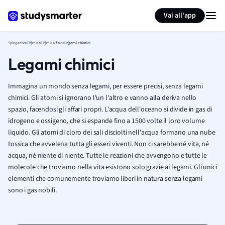
Generate flashcards
Summarize page
Vai all'app
Spiegazioni
Chimica
Chimica fisica
Legami chimici
Legami chimici
Immagina un mondo senza legami, per essere precisi, senza legami
chimici. Gli atomi si ignorano l'un l'altro e vanno alla deriva nello
spazio, facendosi gli affari propri. L'acqua dell'oceano si divide in gas di
idrogeno e ossigeno, che si espande fino a 1500 volte il loro volume
liquido. Gli atomi di cloro dei sali disciolti nell'acqua formano una nube
tossica che avvelena tutta gli esseri viventi. Non ci sarebbe n
é
vita, né
acqua, né niente di niente. Tutte le reazioni che avvengono e tutte le
molecole che troviamo nella vita esistono solo grazie ai legami. Gli unici
elementi che comunemente troviamo liberi in natura senza legami
sono i gas nobili.