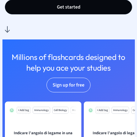
Get started
Millions of flashcards designed to
help you ace your studies
Sign up for free
+ Add tag
Immunology
Cell Biology
Mo
+ Add tag
Immunology
Cell
Indicare l'angolo di legame in una
Indicare l'angolo di lega