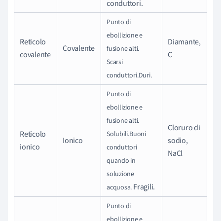
conduttori.
Punto di
ebollizione e
Reticolo
Diamante,
Covalente
fusione alti.
covalente
C
Scarsi
conduttori
.
Duri.
Punto di
ebollizione e
fusione alti.
Cloruro di
Reticolo
Solubili.
Buoni
Ionico
sodio,
ionico
conduttori
NaCl
quando in
soluzione
Fragili.
acquosa.
Punto di
ebollizione e