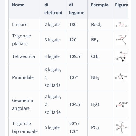
Nome
di
di
Esempio
Figura
elettroni
legame
Lineare
2 legate
180
BeCl
2
Trigonale
3 legate
120
BF
3
planare
Tetraedrica
4 legate
109.5°
CH
4
3 legate,
Piramidale
1
107°
NH
3
solitaria
2 legate,
Geometria
2
104.5°
H
O
2
angolare
solitarie
Trigonale
90° o
5 legate
PCl
5
bipiramidale
120°