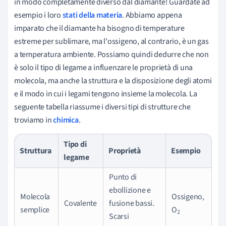
in modo completamente diverso dal diamante! Guardate ad
esempio i loro
stati della materia
. Abbiamo appena
imparato che il diamante ha bisogno di temperature
estreme per sublimare, ma l'ossigeno, al contrario, è un gas
a temperatura ambiente. Possiamo quindi dedurre che non
è solo il tipo di legame a influenzare le proprietà di una
molecola, ma anche la struttura e la disposizione degli atomi
e il modo in cui i legami tengono insieme la molecola. La
seguente tabella riassume i diversi tipi di strutture che
troviamo in
chimica
.
Tipo di
Struttura
Proprietà
Esempio
legame
Punto di
ebollizione e
Molecola
Ossigeno,
Covalente
fusione bassi.
semplice
O
2
Scarsi