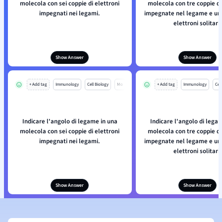
molecola con sei coppie di elettroni
molecola con tre coppie di
impegnati nei legami.
impegnate nel legame e una
elettroni solitari.
Show Answer
Show Answer
+ Add tag
Immunology
Cell Biology
Mo
+ Add tag
Immunology
Cell
Indicare l'angolo di legame in una
Indicare l'angolo di lega
molecola con sei coppie di elettroni
molecola con tre coppie di
impegnati nei legami.
impegnate nel legame e una
elettroni solitari.
Show Answer
Show Answer