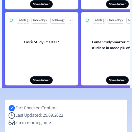
Show Answer
Show Answer
+ Add tag
Immunology
Cell Biology
Mo
+ Add tag
Immunology
Cell
Cos'è StudySmarter?
Come StudySmarter mi a
studiare in modo più eff
Show Answer
Show Answer
Fact Checked Content
Last Updated: 29.09.2022
5 min reading time