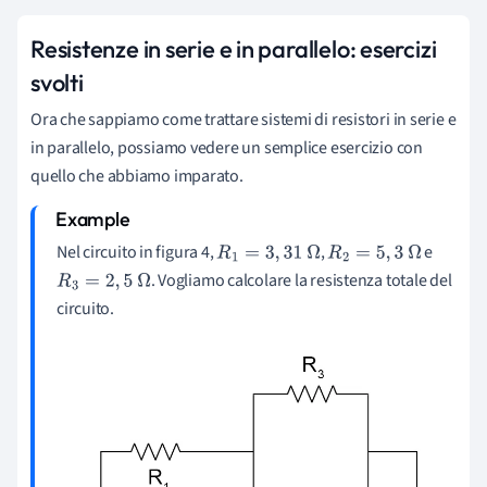
Resistenze in serie e in parallelo: esercizi
svolti
Ora che sappiamo come trattare sistemi di resistori in serie e
in parallelo, possiamo vedere un semplice esercizio con
quello che abbiamo imparato.
Nel circuito in figura 4,
,
e
R
1
=
3
,
31
Ω
R
2
=
5
,
3
Ω
. Vogliamo calcolare la resistenza totale del
R
3
=
2
,
5
Ω
circuito.