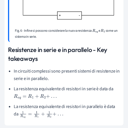
Fig. 6 - Infine si possono considerare la nuova resistenza
e
come un
R
e
q
R
1
sistema in serie.
Resistenze in serie e in parallelo - Key
takeaways
In circuiti complessi sono presenti sistemi di resistenze in
serie e in parallelo.
La resistenza equivalente di resistori in serie è data da
R
e
q
=
R
1
+
R
2
+
.
.
.
La resistenza equivalente di resistori in parallelo è data
da
1
R
e
q
=
1
R
1
+
1
R
2
+
.
.
.