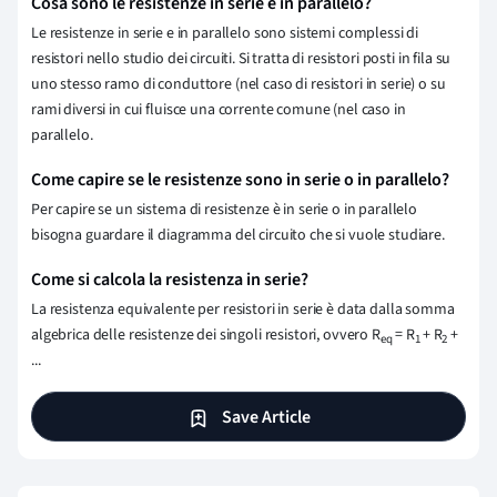
Cosa sono le resistenze in serie e in parallelo?
Le resistenze in serie e in parallelo sono sistemi complessi di
resistori nello studio dei circuiti. Si tratta di resistori posti in fila su
uno stesso ramo di conduttore (nel caso di resistori in serie) o su
rami diversi in cui fluisce una corrente comune (nel caso in
parallelo.
Come capire se le resistenze sono in serie o in parallelo?
Per capire se un sistema di resistenze è in serie o in parallelo
bisogna guardare il diagramma del circuito che si vuole studiare.
Come si calcola la resistenza in serie?
La resistenza equivalente per resistori in serie è data dalla somma
algebrica delle resistenze dei singoli resistori, ovvero R
= R
+ R
+
eq
1
2
...
Save Article