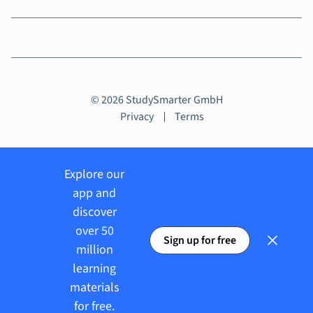
© 2026 StudySmarter GmbH
Privacy
Terms
Explore our
app and
discover
over 50
Sign up for free
million
learning
materials
for free.