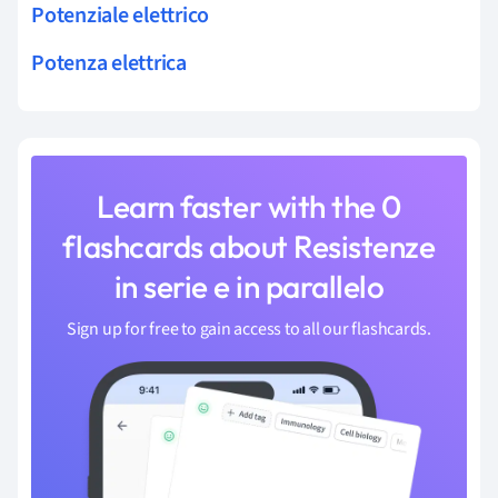
Potenziale elettrico
Potenza elettrica
Learn faster with the 0
flashcards about Resistenze
in serie e in parallelo
Sign up for free to gain access to all our flashcards.