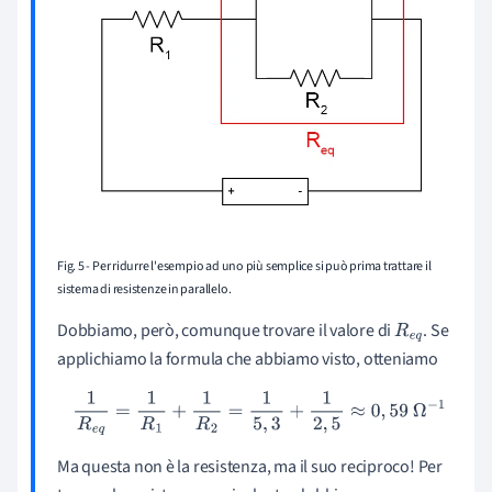
Fig. 5 - Per ridurre l'esempio ad uno più semplice si può prima trattare il
sistema di resistenze in parallelo.
Dobbiamo, però, comunque trovare il valore di
. Se
R
e
q
applichiamo la formula che abbiamo visto, otteniamo
1
R
e
q
=
1
R
1
+
1
R
2
=
1
5
,
3
+
1
2
,
5
≈
0
,
59
Ω
−
1
Ma questa non è la resistenza, ma il suo reciproco! Per