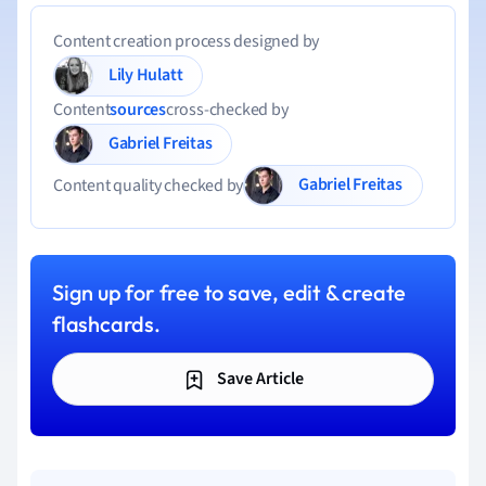
Content creation process designed by
Lily Hulatt
Content
sources
cross-checked by
Gabriel Freitas
Gabriel Freitas
Content quality checked by
Sign up for free to save, edit & create
flashcards.
Save Article