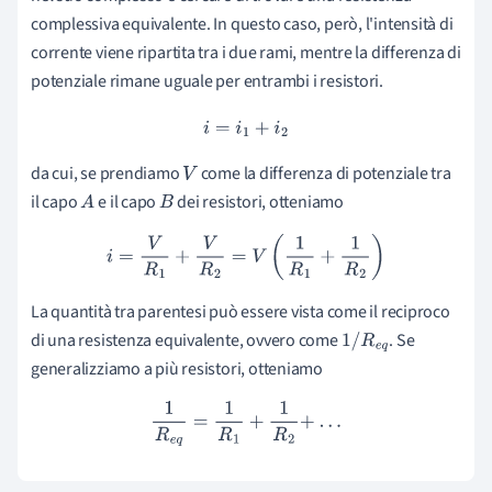
complessiva equivalente. In questo caso, però, l'intensità di
corrente viene ripartita tra i due rami, mentre la differenza di
potenziale rimane uguale per entrambi i resistori.
i
=
i
1
+
i
2
da cui, se prendiamo
come la differenza di potenziale tra
V
il capo
e il capo
dei resistori, otteniamo
A
B
i
=
V
R
1
+
V
R
2
=
V
(
1
R
1
+
1
R
2
)
La quantità tra parentesi può essere vista come il reciproco
di una resistenza equivalente, ovvero come
. Se
1
/
R
e
q
generalizziamo a più resistori, otteniamo
1
R
e
q
=
1
R
1
+
1
R
2
+
.
.
.