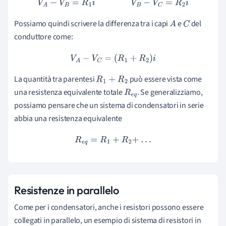
V
A
−
V
B
=
R
1
i
V
B
−
V
C
=
R
2
i
Possiamo quindi scrivere la differenza tra i capi
e
del
A
C
conduttore come:
V
A
−
V
C
=
(
R
1
+
R
2
)
i
La quantità tra parentesi
può essere vista come
R
1
+
R
2
una resistenza equivalente totale
. Se generalizziamo,
R
e
q
possiamo pensare che un sistema di condensatori in serie
abbia una resistenza equivalente
R
e
q
=
R
1
+
R
2
+
.
.
.
Resistenze in parallelo
Come per i condensatori, anche i resistori possono essere
collegati in parallelo, un esempio di sistema di resistori in