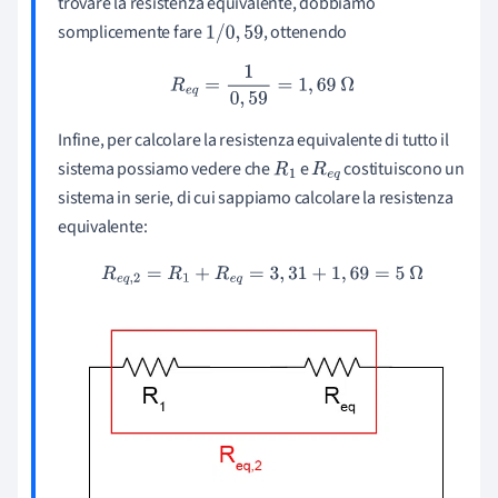
trovare la resistenza equivalente, dobbiamo
somplicemente fare
, ottenendo
1
/
0
,
59
R
e
q
=
1
0
,
59
=
1
,
69
Ω
Infine, per calcolare la resistenza equivalente di tutto il
sistema possiamo vedere che
e
costituiscono un
R
1
R
e
q
sistema in serie, di cui sappiamo calcolare la resistenza
equivalente:
R
e
q
,
2
=
R
1
+
R
e
q
=
3
,
31
+
1
,
69
=
5
Ω