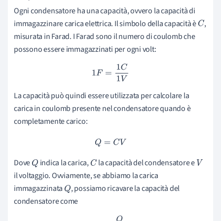
Ogni condensatore ha una capacità, ovvero la capacità di
immagazzinare carica elettrica. Il simbolo della capacità è
,
C
misurata in Farad. I Farad sono il numero di coulomb che
possono essere immagazzinati per ogni volt:
1
F
=
1
C
1
V
La capacità può quindi essere utilizzata per calcolare la
carica in coulomb presente nel condensatore quando è
completamente carico:
Q
=
C
V
Dove
indica la carica,
la capacità del condensatore e
Q
C
V
il voltaggio. Ovviamente, se abbiamo la carica
immagazzinata
, possiamo ricavare la capacità del
Q
condensatore come