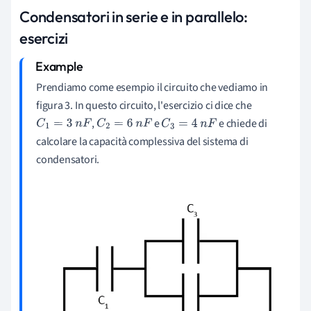
Condensatori in serie e in parallelo:
esercizi
Prendiamo come esempio il circuito che vediamo in
figura 3. In questo circuito, l'esercizio ci dice che
,
e
e chiede di
C
1
=
3
n
F
C
2
=
6
n
F
C
3
=
4
n
F
calcolare la capacità complessiva del sistema di
condensatori.