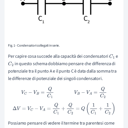
Fig. 1 - Condensatori collegati in serie.
Per capire cosa succede alla capacità dei condensatori
e
C
1
in questo schema dobbiamo pensare che differenza di
C
2
potenziale tra il punto A e il punto C è data dalla somma tra
le differenze di potenziale dei singoli condensatori.
V
C
−
V
B
=
Q
C
1
V
B
−
V
A
=
Q
C
2
Δ
V
=
V
C
−
V
A
=
Q
C
1
+
Q
C
2
=
Q
(
1
C
1
+
1
C
2
)
Possiamo pensare di vedere il termine tra parentesi come