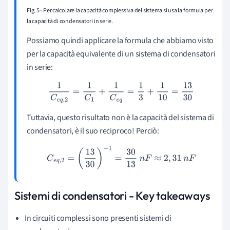
Fig. 5 - Per calcolare la capacità complessiva del sistema si usa la formula per
la capacità di condensatori in serie.
Possiamo quindi applicare la formula che abbiamo visto
per la capacità equivalente di un sistema di condensatori
in serie:
1
C
e
q
,
2
=
1
C
1
+
1
C
e
q
=
1
3
+
1
10
=
13
30
Tuttavia, questo risultato non è la capacità del sistema di
condensatori, è il suo reciproco! Perciò:
C
e
q
,
2
=
(
13
30
)
−
1
=
30
13
n
F
≈
2
,
31
n
F
Sistemi di condensatori - Key takeaways
In circuiti complessi sono presenti sistemi di