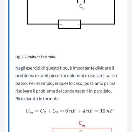
Fig. 3 - Circuito dell'esercizio.
Negli esercizi di questo tipo, è importante dividere il
problema in tanti piccoli problemini e risolverli passo
passo. Per esempio, in questo caso, possiamo prima
risolvere il problema dei condensatori in parallelo.
Ricordando le formule:
C
e
q
=
C
2
+
C
3
=
6
n
F
+
4
n
F
=
10
n
F