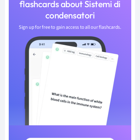
flashcards about Sistemi di
condensatori
Sign up for free to gain access to all our flashcards.