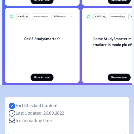
Show Answer
Show Answer
+ Add tag
Immunology
Cell Biology
Mo
+ Add tag
Immunology
Cell
Cos'è StudySmarter?
Come StudySmarter mi a
studiare in modo più eff
Show Answer
Show Answer
Fact Checked Content
Last Updated: 26.09.2022
5 min reading time