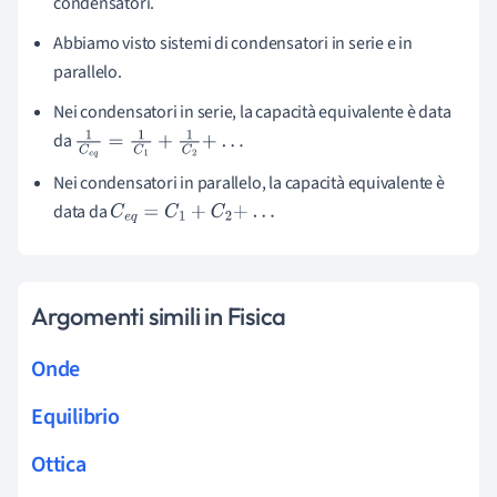
condensatori.
Abbiamo visto sistemi di condensatori in serie e in
parallelo.
Nei condensatori in serie, la capacità equivalente è data
da
1
C
e
q
=
1
C
1
+
1
C
2
+
.
.
.
Nei condensatori in parallelo, la capacità equivalente è
data da
C
e
q
=
C
1
+
C
2
+
.
.
.
Argomenti simili in Fisica
Onde
Equilibrio
Ottica