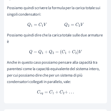
Possiamo quindi scrivere la formula per la carica totale sui
singoli condensatori:
Q
1
=
C
1
V
Q
2
=
C
2
V
Possiamo quindi dire che la carica totale sulle due armature
è
Q
=
Q
1
+
Q
2
=
(
C
1
+
C
2
)
V
Anche in questo caso possiamo pensare alla capacità tra
parentesi come la capacità equivalente del sistema intero,
per cui possiamo dire che per un sistema di più
condensatori collegati in parallelo, vale:
C
e
q
=
C
1
+
C
2
+
.
.
.