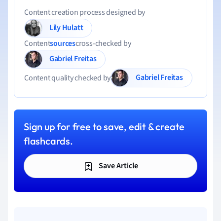
Content creation process designed by
Lily Hulatt
Content
sources
cross-checked by
Gabriel Freitas
Gabriel Freitas
Content quality checked by
Sign up for free to save, edit & create
flashcards.
Save Article