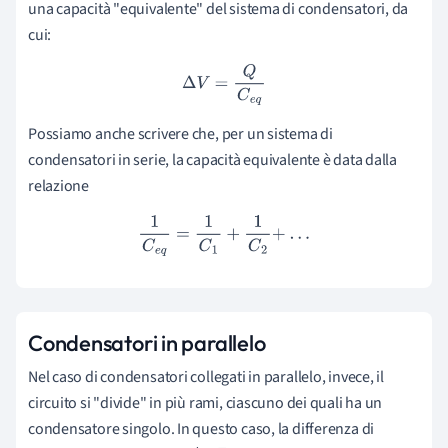
una capacità "equivalente" del sistema di condensatori, da
cui:
Δ
V
=
Q
C
e
q
Possiamo anche scrivere che, per un sistema di
condensatori in serie, la capacità equivalente è data dalla
relazione
1
C
e
q
=
1
C
1
+
1
C
2
+
.
.
.
Condensatori in parallelo
Nel caso di condensatori collegati in parallelo, invece, il
circuito si "divide" in più rami, ciascuno dei quali ha un
condensatore singolo. In questo caso, la differenza di