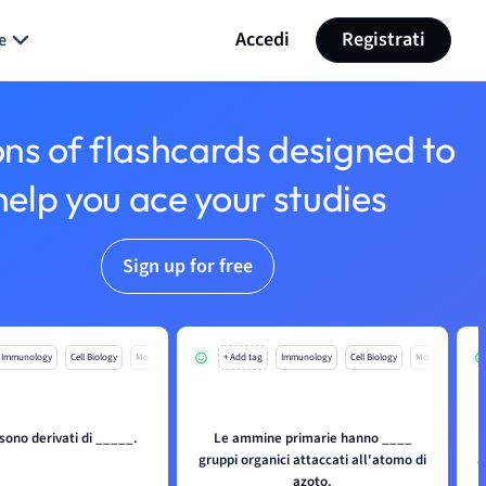
Accedi
Registrati
e
ons of flashcards designed to
help you ace your studies
Sign up for free
Immunology
Cell Biology
Mo
+ Add tag
Immunology
Cell Biology
Mo
ono derivati di _____.
Le ammine primarie hanno ____
gruppi organici attaccati all'atomo di
a
azoto.