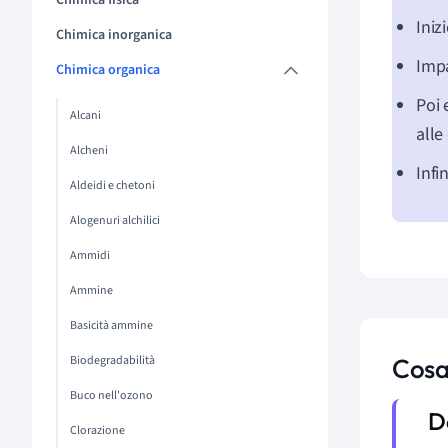
Chimica fisica
Iniz
Chimica inorganica
Imp
Chimica organica
Poi 
Alcani
alle
Alcheni
Infi
Aldeidi e chetoni
Alogenuri alchilici
Ammidi
Ammine
Basicità ammine
Biodegradabilità
Cosa
Buco nell'ozono
Clorazione