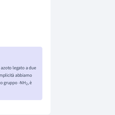
 azoto legato a due
semplicità abbiamo
to gruppo -NH
, è
2