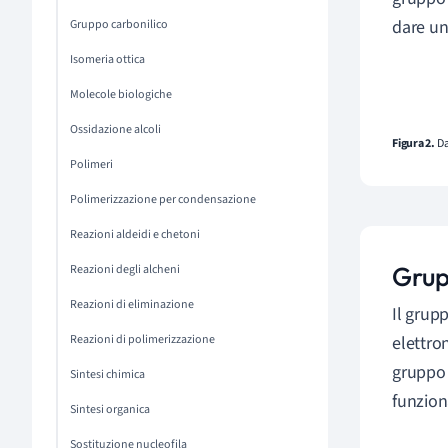
dare u
Gruppo carbonilico
Isomeria ottica
Molecole biologiche
Ossidazione alcoli
Figura 2.
Da
Polimeri
Polimerizzazione per condensazione
Reazioni aldeidi e chetoni
Grup
Reazioni degli alcheni
Reazioni di eliminazione
Il grup
Reazioni di polimerizzazione
elettro
gruppo 
Sintesi chimica
funzion
Sintesi organica
Sostituzione nucleofila