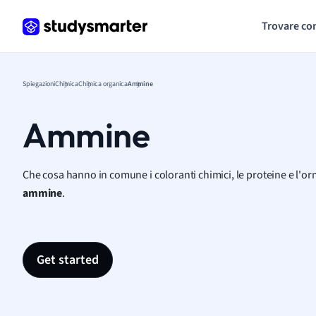
Trovare co
Spiegazioni
Chimica
Chimica organica
Ammine
Ammine
Che cosa hanno in comune i coloranti chimici, le proteine e l'or
ammine
.
Get started