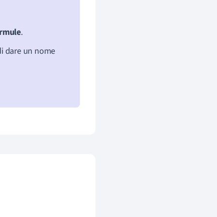
rmule
.
 di dare un nome