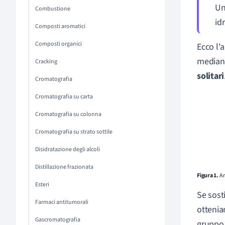
Un
Combustione
id
Composti aromatici
Composti organici
Ecco l'
median
Cracking
solitari
Cromatografia
Cromatografia su carta
Cromatografia su colonna
Cromatografia su strato sottile
Disidratazione degli alcoli
Distillazione frazionata
Figura 1.
Am
Esteri
Se sost
Farmaci antitumorali
ottenia
Gascromatografia
gruppo 