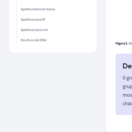
Spettrometria di massa
Spettroscopia IR
Spettroscopia nmr
Struttura del DNA
Figura 3.
Gr
Il g
grup
most
chi