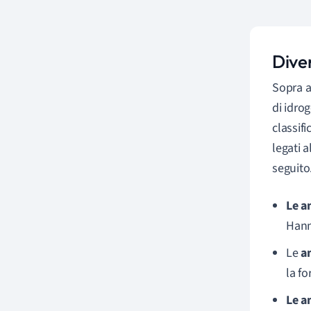
Diver
Sopra 
di idro
classif
legati 
seguito
Le a
Hann
Le
a
la f
Le a