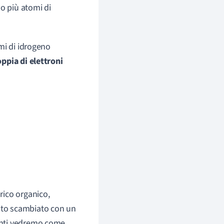
 o più atomi di
mi di idrogeno
oppia di elettroni
rico organico,
ato scambiato con un
anti vedremo come