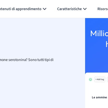
Generate flashcards
Summarize page
ntenuti di apprendimento
Caratteristiche
Risors
Milli
mone serotonina? Sono tutti tipi di
+ Add tag
Le ammine s