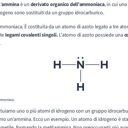
'
ammina
è un
derivato organico dell'ammoniaca
, in cui uno
rogeno sono sostituiti da un gruppo idrocarburico.
ammoniaca. È costituita da un atomo di azoto legato a tre ato
te
legami covalenti singoli.
L'atomo di azoto possiede una
c
.
moniaca.
ituiamo uno o più atomi di idrogeno con un gruppo idrocarbu
mo un'ammina. Ecco un esempio. Un atomo di idrogeno è st
metile, formando la metilammina. Non preoccuparti: più av