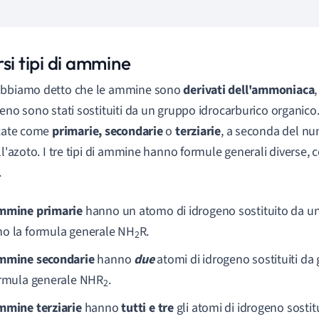
si tipi di ammine
abbiamo detto che le ammine sono
derivati dell'ammoniaca
,
geno sono stati sostituiti da un gruppo idrocarburico organi
icate come
primarie, secondarie
o
terziarie
, a seconda del nu
all'azoto. I tre tipi di ammine hanno formule generali diverse,
.
mmine primarie
hanno un atomo di idrogeno sostituito da u
o la formula generale
NH
R.
2
mmine secondarie
hanno
due
atomi di idrogeno sostituiti da
ormula generale
NHR
.
2
mmine terziarie
hanno
tutti e tre
gli atomi di idrogeno sostitu