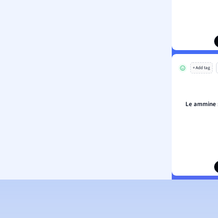
+ Add tag
Le ammine s