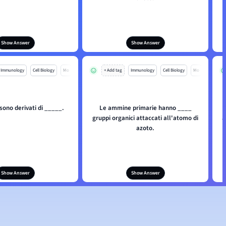
Show Answer
Show Answer
Immunology
Cell Biology
Mo
+ Add tag
Immunology
Cell Biology
Mo
ono derivati di _____.
Le ammine primarie hanno ____
gruppi organici attaccati all'atomo di
a
azoto.
Show Answer
Show Answer