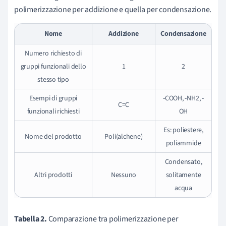
polimerizzazione per addizione e quella per condensazione.
Nome
Addizione
Condensazione
Numero richiesto di
gruppi funzionali dello
1
2
stesso tipo
Esempi di gruppi
-COOH, -NH
2
, -
C=C
funzionali richiesti
OH
Es: poliestere,
Nome del prodotto
Poli(alchene)
poliammide
Condensato,
Altri prodotti
Nessuno
solitamente
acqua
Tabella 2.
Comparazione tra polimerizzazione per