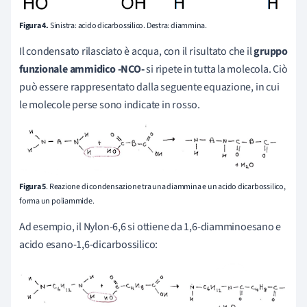
Figura 4.
Sinistra: acido dicarbossilico. Destra: diammina.
Il condensato rilasciato è acqua, con il risultato che il
gruppo
funzionale
ammidico
-NCO-
si ripete in tutta la molecola. Ciò
può essere rappresentato dalla seguente equazione, in cui
le molecole perse sono indicate in rosso.
Figura 5
. Reazione di condensazione tra una diammina e un acido dicarbossilico,
forma un poliammide.
Ad esempio, il Nylon-6,6 si ottiene da 1,6-diamminoesano e
acido esano-1,6-dicarbossilico: