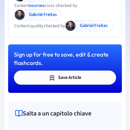
Content
sources
cross-checked by
Gabriel Freitas
Gabriel Freitas
Content quality checked by
Sign up for free to save, edit & create
flashcards.
Save Article
Salta a un capitolo chiave