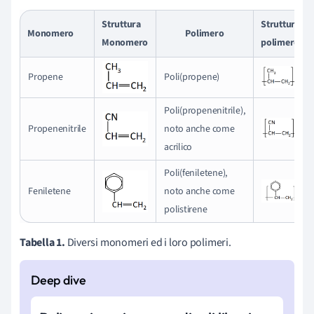
Struttura
Struttura
Monomero
Polimero
Monomero
polimero
Propene
Poli(propene)
Poli(propenenitrile),
Propenenitrile
noto anche come
acrilico
Poli(feniletene),
Feniletene
noto anche come
polistirene
Tabella 1.
Diversi monomeri ed i loro polimeri.