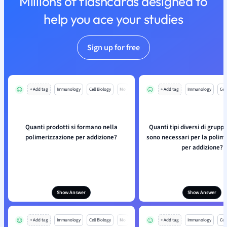
Millions of flashcards designed to
help you ace your studies
Sign up for free
+ Add tag
Immunology
Cell Biology
Mo
+ Add tag
Immunology
Cell
Quanti prodotti si formano nella
Quanti tipi diversi di gruppi
polimerizzazione per addizione?
sono necessari per la polim
per addizione?
Show Answer
Show Answer
+ Add tag
Immunology
Cell Biology
Mo
+ Add tag
Immunology
Cell