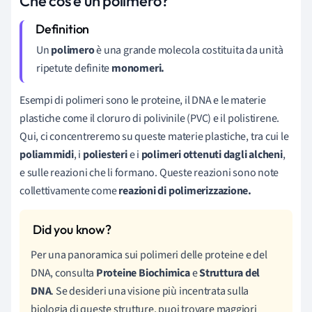
Che cos'è un polimero?
Un
polimero
è una grande molecola costituita da unità
ripetute definite
monomeri.
Esempi di polimeri sono le proteine, il DNA e le materie
plastiche come il cloruro di polivinile (PVC) e il polistirene.
Qui, ci concentreremo su queste materie plastiche, tra cui le
poliammidi
, i
poliesteri
e i
polimeri ottenuti dagli alcheni
,
e sulle reazioni che li formano. Queste reazioni sono note
collettivamente come
reazioni di polimerizzazione.
Per una panoramica sui polimeri delle proteine e del
DNA, consulta
Proteine Biochimica
e
Struttura del
DNA
. Se desideri una visione più incentrata sulla
biologia di queste strutture, puoi trovare maggiori