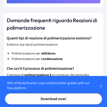
Domande frequenti riguardo Reazioni di
polimerizzazione
Quanti tipi di reazione di polimerizzazione esistono?
Esistono due tipi di polimerizzazione:
Polimerizzazione per
addizione.
Polimerizzazione per
condensazione
.
Che cos'è il processo di polimerizzazione?
Il proesso di
polimerizzazione è
un processo che porta alla
formazione di una catena polimerica, ovvero di una molecola
94% of StudySmarter users achieve better grades with our
costituita da molte parti uguali che si ripetono in sequenza, a
free platform.
partire da molecole più semplici (dette "monomeri", o "unità
Contents
Contents
monomeriche").
Download now!
Quali sono alcuni esempi di polimeri?