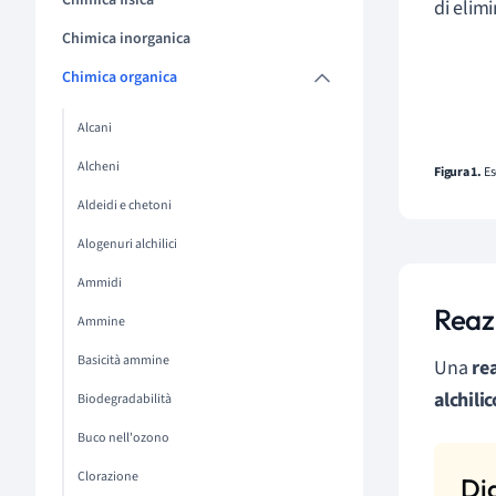
Chimica fisica
di elimi
Chimica inorganica
Chimica organica
Alcani
Alcheni
Figura 1.
Es
Aldeidi e chetoni
Alogenuri alchilici
Ammidi
Reazi
Ammine
Basicità ammine
Una
re
alchilic
Biodegradabilità
Buco nell'ozono
Clorazione