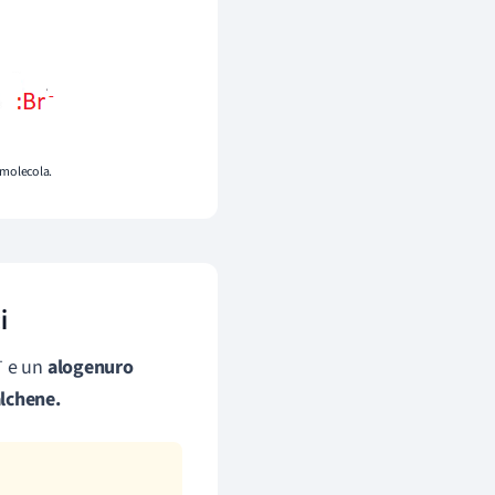
 molecola.
i
-
e un
alogenuro
lchene.