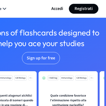
Accedi
Registrati
e
ons of flashcards designed to
help you ace your studies
Sign up for free
Immunology
Cell Biology
Mo
+ Add tag
Immunology
Cell Biology
Mo
uenti alogenuri alchilici
Quale condizione favorisce
iscela di isomeri quando
l'eliminazione rispetto alla
 in una reazione di
sostituzione nucleofila?