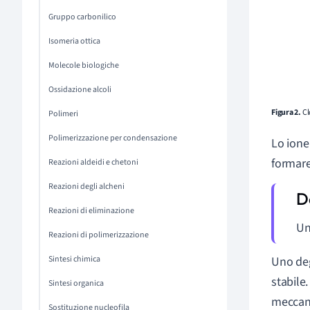
Gruppo carbonilico
Isomeria ottica
Molecole biologiche
Ossidazione alcoli
Figura 2.
Cl
Polimeri
Polimerizzazione per condensazione
Lo ione
formare
Reazioni aldeidi e chetoni
Reazioni degli alcheni
Reazioni di eliminazione
U
Reazioni di polimerizzazione
Uno deg
Sintesi chimica
stabile
Sintesi organica
meccani
Sostituzione nucleofila