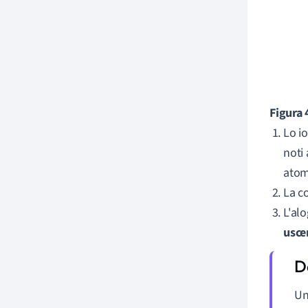
Figura 
Lo io
noti
atom
La c
L'al
usce
U