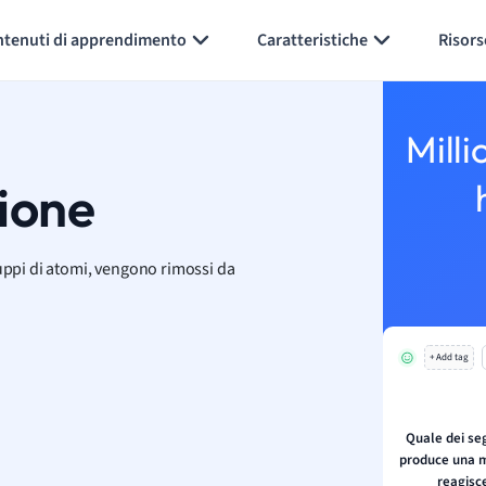
Generate flashcards
Summarize page
ntenuti di apprendimento
Caratteristiche
Risors
Milli
zione
uppi di atomi, vengono rimossi da
+ Add tag
Quale dei seg
produce una m
reagisce