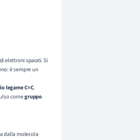
 elettroni spaiati. Si
geno: è sempre un
io legame C=C
.
spulso come
gruppo
na dalla molecola