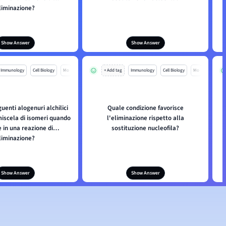
liminazione?
Show Answer
Show Answer
Immunology
Cell Biology
Mo
+ Add tag
Immunology
Cell Biology
Mo
uenti alogenuri alchilici
Quale condizione favorisce
iscela di isomeri quando
l'eliminazione rispetto alla
 in una reazione di
sostituzione nucleofila?
liminazione?
Show Answer
Show Answer