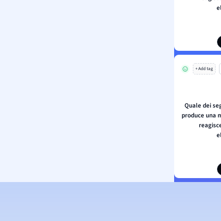
e
+ Add tag
Quale dei seg
produce una m
reagisce
e