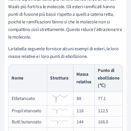
Waals più forti tra le molecole. Gli esteri ramificati hanno
punti di fusione più bassi rispetto a quelli a catena retta,
poiché le ramificazioni fanno sì che le molecole non si
compattino così strettamente. Questo riduce l'attrazione tra
le molecole.
La tabella seguente fornisce alcuni esempi di esteri, le loro
masse relative e i loro punti di ebollizione.
Punto di
Massa
Nome
Struttura
ebollizione
relativa
(℃)
Etiletanoato
88
77.1
Propil etanoato
116
122.5
Butil butanoato
144
166.0