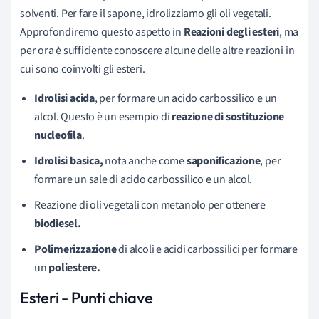
solventi. Per fare il sapone, idrolizziamo gli oli vegetali.
Approfondiremo questo aspetto in
Reazioni degli esteri
, ma
per ora è sufficiente conoscere alcune delle altre reazioni in
cui sono coinvolti gli esteri.
Idrolisi acida
, per formare un acido carbossilico e un
alcol. Questo è un esempio di
reazione di sostituzione
nucleofil
a
.
Idrolisi basica,
nota anche come
saponificazione
, per
formare un sale di acido carbossilico e un alcol.
Reazione di oli vegetali con metanolo per ottenere
biodiesel.
Polimerizzazione
di alcoli e acidi carbossilici per formare
un
poliestere.
Esteri - Punti chiave