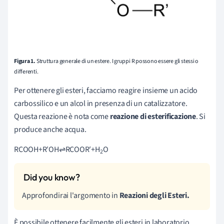
Figura 1.
Struttura generale di un estere. I gruppi R possono essere gli stessi o
differenti.
Per ottenere gli esteri, facciamo reagire insieme un acido
carbossilico e un alcol in presenza di un catalizzatore.
Questa reazione è nota come
reazione di esterificazione
. Si
produce anche acqua.
RCOOH+R′OH⇌RCOOR′+H
O
2
Approfondirai l'argomento in
Reazioni degli Esteri.
È possibile ottenere facilmente gli esteri in laboratorio