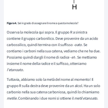
Figura 4.
Sei in grado di assegnare il nome a questa molecola?
Osserva la molecola qui sopra. Il gruppo R a sinistra
contiene il gruppo carbonilico. Deve provenire da un acido
carbossilico, quindi termina con il suffisso
-oato.
Se
contiamo i carboni nella sua catena, vediamo che ne ha due.
Possiamo quindi dargli il nome di radice -
et-
. Se mettiamo
insieme il nome della radice e il suffisso, otteniamo
l
'etanoato.
Tuttavia, abbiamo solo la metà del nome al momento! Il
gruppo R sulla destra deve provenire da un alcol. Ha un solo
carbonio nella sua catena carboniosa, quindi lo chiamiamo
metile
. Combinando i due nomi si ottiene il
metil etanoato.