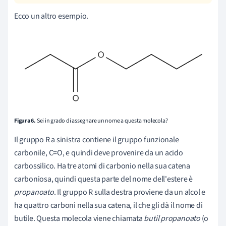
Ecco un altro esempio.
Figura 6.
Sei in grado di assegnare un nome a questa molecola?
Il gruppo R a sinistra contiene il gruppo funzionale
carbonile, C=O, e quindi deve provenire da un acido
carbossilico. Ha tre atomi di carbonio nella sua catena
carboniosa, quindi questa parte del nome dell'estere è
propanoato
. Il gruppo R sulla destra proviene da un alcol e
ha quattro carboni nella sua catena, il che gli dà il nome di
butile. Questa molecola viene chiamata
butil propanoato
(o