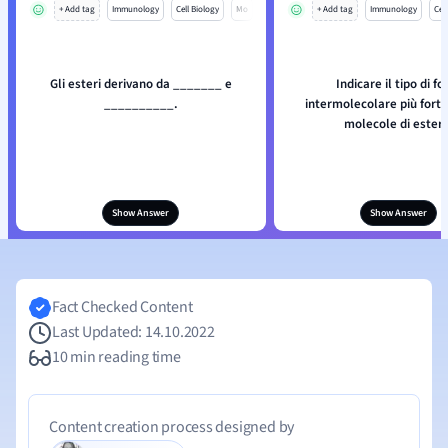
+ Add tag
Immunology
Cell Biology
Mo
+ Add tag
Immunology
Cell
Gli esteri derivano da _______ e
Indicare il tipo di fo
__________.
intermolecolare più forte
molecole di estere
Show Answer
Show Answer
Fact Checked Content
Last Updated: 14.10.2022
10 min reading time
Content creation process designed by