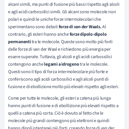
alcani simili, ma punti di fusione più bassi rispetto agli alcoli
e agli acidi carbossilici simili. Gli alcani sono molecole non
polari e quindi le uniche forze intermolecolari che
sperimentano sono deboli
forze di van der Waals.
Al
contrario, gli esteri hanno anche
forze dipolo-dipolo
permanenti
tra le molecole. Queste sono molto più forti
delle forze di van der Waal e richiedono più energia per
essere superate. Tuttavia, gli alcoli e gli acidi carbossilici
contengono anche
legami a idrogeno
tra le molecole.
Questi sono il tipo di forza intermolecolare più forte e
conferiscono agli acidi carbossilici e agli alcoli punti di
fusione e di ebollizione molto più elevati rispetto agli esteri.
Come per tutte le molecole, gli esteri a catena più lunga
hanno punti di fusione e di ebollizione più elevati rispetto a
quelli a catena più corta. Ciò è dovuto al fatto che le
molecole più grandi contengono più elettroni e quindi
hanno dipoli istantanei
più forti, creando forze di van der