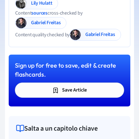
Lily Hulatt
Content
sources
cross-checked by
Gabriel Freitas
Gabriel Freitas
Content quality checked by
Sign up for free to save, edit & create
flashcards.
Save Article
Salta a un capitolo chiave