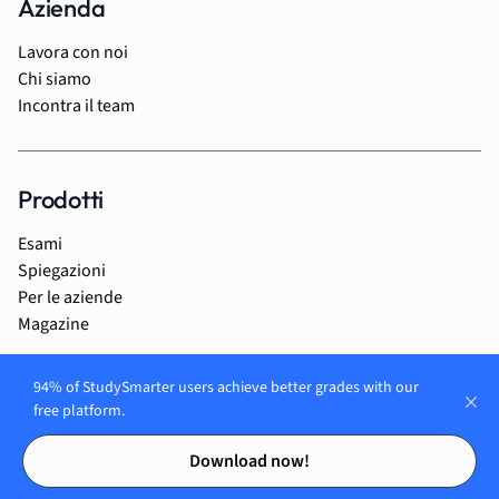
Azienda
Lavora con noi
Chi siamo
Incontra il team
Prodotti
Esami
Spiegazioni
Per le aziende
Magazine
94% of StudySmarter users achieve better grades with our
free platform.
Contents
Contents
Download now!