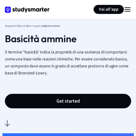
Generate flashcards
Summarize page
Vai all'app
Spiegazioni
Chimica
Chimica organica
Basicità ammine
Basicità ammine
Il termine "basicità' indica la proprietà di una sostanza di comportarsi
come una base nelle reazioni chimiche. Per essere considerato basico,
un composto deve essere in grado di accettare protoni e di agire come
base di Bronsted-Lowry.
Get started