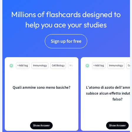
Millions of flashcards designed to
help you ace your studies
Sign up for free
+ Add tag
Immunology
Cell Biology
Mo
+ Add tag
Immunology
Cell
Quali ammine sono meno basiche?
L'atomo di azoto dell'amm
subisce alcun effetto indutt
falso?
Show Answer
Show Answer