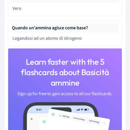
Vero
Quando un'ammina agisce come base?
Legandosi ad un atomo di idrogeno
Learn faster with the 5
flashcards about Basicità
ammine
Sign up for free to gain access to all our flashcards.