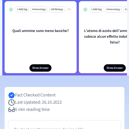
+ Add tag
Immunology
Cell Biology
Mo
+ Add tag
Immunology
Cell
Quali ammine sono meno basiche?
L'atomo di azoto dell'amm
subisce alcun effetto indutt
falso?
Show Answer
Show Answer
Fact Checked Content
Last Updated: 26.10.2022
6 min reading time