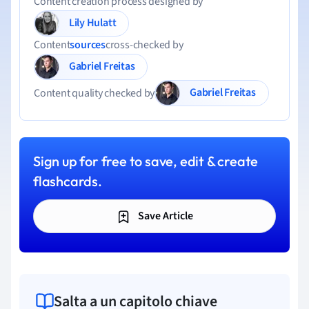
Content creation process designed by
Lily Hulatt
Content
sources
cross-checked by
Gabriel Freitas
Gabriel Freitas
Content quality checked by
Sign up for free to save, edit & create
flashcards.
Save Article
Salta a un capitolo chiave