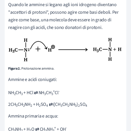
Quando le ammine si legano agli ioni idrogeno diventano
"accettori di protoni", possono agire come basi deboli. Per
agire come base, una molecola deve essere in grado di
reagire con gli acidi, che sono donatori di protoni.
Figura 2.
Protonazione ammina.
Ammine e acidi coniugati:
+
-
NH
CH
+ HCl
⇄
NH
CH
Cl
2
3
3
3
2CH
CH
NH
+ H
SO
⇄ (
CH
CH
NH
)
SO
3
2
2
2
4
3
2
3
2
4
Ammina primaria e acqua:
+
-
CH
NH
+ H
O
⇄
CH
NH
+ OH
3
2
2
3
3