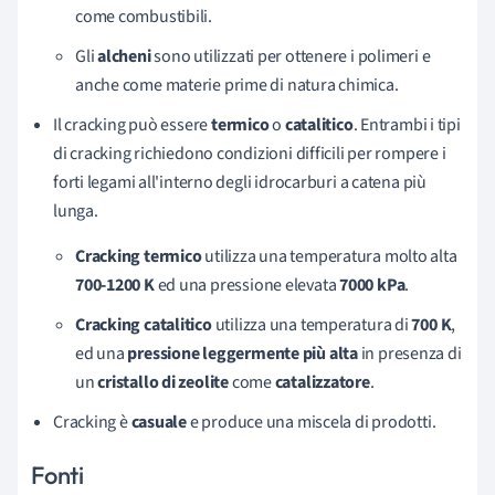
come combustibili.
Gli
alcheni
sono utilizzati per ottenere i polimeri e
anche come materie prime di natura chimica.
Il cracking può essere
termico
o
catalitico
. Entrambi i tipi
di cracking richiedono condizioni difficili per rompere i
forti legami all'interno degli idrocarburi a catena più
lunga.
Cracking termico
utilizza una temperatura molto alta
700-1200 K
ed una pressione elevata
7000 kPa
.
Cracking catalitico
utilizza una temperatura di
700 K
,
ed una
pressione leggermente
più
alta
in presenza di
un
cristallo di zeolite
come
catalizzatore
.
Cracking è
casuale
e produce una miscela di prodotti.
Fonti