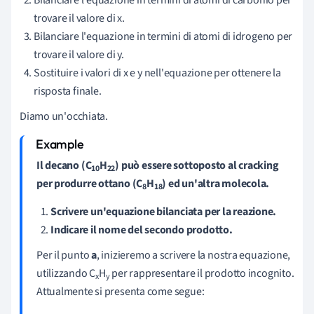
trovare il valore di x.
Bilanciare l'equazione in termini di atomi di idrogeno per
trovare il valore di y.
Sostituire i valori di x e y nell'equazione per ottenere la
risposta finale.
Diamo un'occhiata.
Il decano (C
H
) può essere sottoposto al cracking
10
22
per produrre ottano (C
H
) ed un'altra molecola.
8
18
Scrivere un'equazione bilanciata per la reazione.
Indicare il nome del secondo prodotto.
Per il punto
a
, inizieremo a scrivere la nostra equazione,
utilizzando C
H
per rappresentare il prodotto incognito.
x
y
Attualmente si presenta come segue: