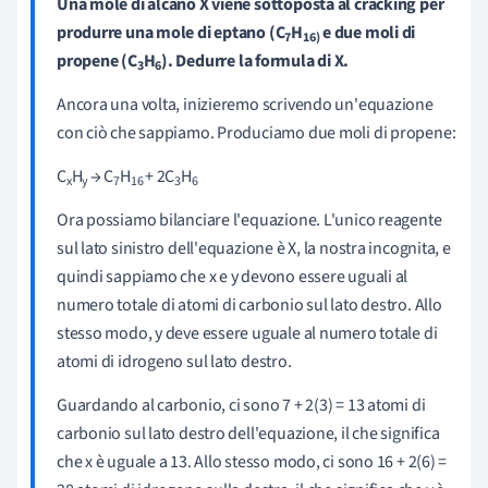
Una mole di alcano X viene sottoposta al cracking per
produrre una mole di eptano (C
H
e due moli di
7
16)
propene (C
H
). Dedurre la formula di X.
3
6
Ancora una volta, inizieremo scrivendo un'equazione
con ciò che sappiamo. Produciamo due moli di propene:
C
H
→ C
H
+ 2C
H
x
y
7
16
3
6
Ora possiamo bilanciare l'equazione. L'unico reagente
sul lato sinistro dell'equazione è X, la nostra incognita, e
quindi sappiamo che x e y devono essere uguali al
numero totale di atomi di carbonio sul lato destro. Allo
stesso modo, y deve essere uguale al numero totale di
atomi di idrogeno sul lato destro.
Guardando al carbonio, ci sono 7 + 2(3) = 13 atomi di
carbonio sul lato destro dell'equazione, il che significa
che x è uguale a 13. Allo stesso modo, ci sono 16 + 2(6) =