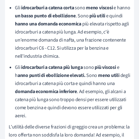
Gli
idrocarburi a catena corta
sono
meno viscosi
e hanno
un basso punto di ebollizion
e
. Sono
più utili
e quindi
hanno una domanda economica
più elevata rispetto agli
idrocarburi a catena più lunga. Ad esempio, c'è
un'enorme domanda di nafta, una frazione contenente
idrocarburi C6 - C12. Si utilizza per la benzina e
nell'industria chimica.
Gli
idrocarburi a catena più lunga
sono
più viscosi
e
h
anno punti di ebollizione elevati.
Sono
meno utili
degli
idrocarburi a catena più corta e quindi hanno una
domanda economica inferiore
. Ad esempio, gli alcani a
catena più lunga sono troppo densi per essere utilizzati
come benzina e quindi devono essere utilizzati per gli
aerei.
L'utilità delle diverse frazioni di greggio crea un problema: la
loro offerta non soddisfa la loro domanda! Ad esempio, il