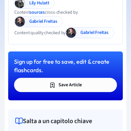
Lily Hulatt
Content
sources
cross-checked by
Gabriel Freitas
Gabriel Freitas
Content quality checked by
Sign up for free to save, edit & create
flashcards.
Save Article
Salta a un capitolo chiave