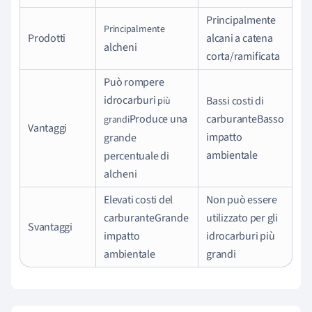
Principalmente
Principalmente
Prodotti
alcani a catena
alcheni
corta/ramificata
Può rompere
idrocarburi
Bassi costi di
più
Produce una
carburanteBasso
grandi
Vantaggi
impatto
grande
ambientale
percentuale di
alcheni
Elevati costi del
Non può essere
carburanteGrande
utilizzato per gli
Svantaggi
impatto
idrocarburi più
ambientale
grandi