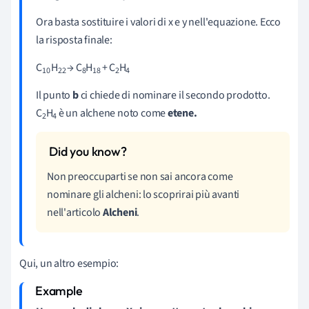
Ora basta sostituire i valori di x e y nell'equazione. Ecco
la risposta finale:
C
H
→ C
H
+ C
H
10
22
8
18
2
4
Il punto
b
ci chiede di nominare il secondo prodotto.
C
H
è un alchene noto come
etene.
2
4
Non preoccuparti se non sai ancora come
nominare gli alcheni: lo scoprirai più avanti
nell'articolo
Alcheni
.
Qui, un altro esempio: