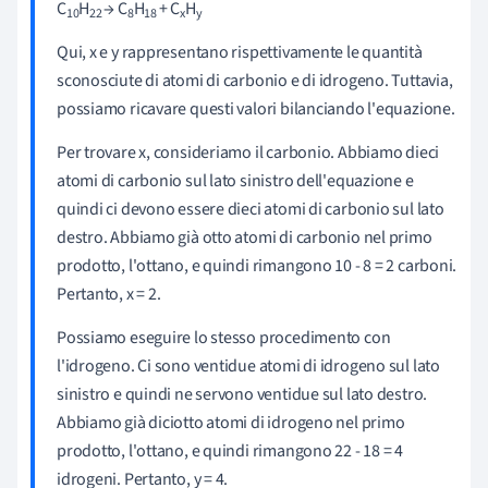
C
H
→ C
H
+ C
H
1
0
22
8
18
x
y
Qui, x e y rappresentano rispettivamente le quantità
sconosciute di atomi di carbonio e di idrogeno. Tuttavia,
possiamo ricavare questi valori bilanciando l'equazione.
Per trovare x, consideriamo il carbonio. Abbiamo dieci
atomi di carbonio sul lato sinistro dell'equazione e
quindi ci devono essere dieci atomi di carbonio sul lato
destro. Abbiamo già otto atomi di carbonio nel primo
prodotto, l'ottano, e quindi rimangono 10 - 8 = 2 carboni.
Pertanto, x = 2.
Possiamo eseguire lo stesso procedimento con
l'idrogeno. Ci sono ventidue atomi di idrogeno sul lato
sinistro e quindi ne servono ventidue sul lato destro.
Abbiamo già diciotto atomi di idrogeno nel primo
prodotto, l'ottano, e quindi rimangono 22 - 18 = 4
idrogeni. Pertanto, y = 4.