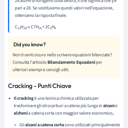
28 atomi di idrogeno sulla destra, il che significa che y è
pari a 28. Se sostituiamo questi valori nell'equazione,
otteniamo la risposta finale:
C
H
→ C7H
+ 2C
H
13
28
16
3
6
Non ti senti sicuro nello scrivere equazioni bilanciate?
Consulta l'articolo
Bilanciamento Equazioni
per
ulteriori esempi e consigli utili.
Cracking - Punti Chiave
Il cracking
è una tecnica chimica utilizzata per
trasformare gli idrocarburi a catena più lunga in
alcani
e
alcheni
a catena corta con maggior valore economico
.
Gli
alcani
a catena corta
sono utilizzati principalmente