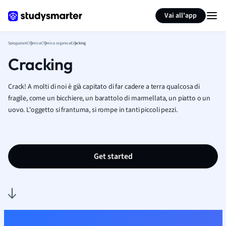
Generate flashcards
Summarize page
Vai all'app
Spiegazioni
Chimica
Chimica organica
Cracking
Cracking
Crack! A molti di noi è già capitato di far cadere a terra qualcosa di
fragile, come un bicchiere, un barattolo di marmellata, un piatto o un
uovo. L'oggetto si frantuma, si rompe in tanti piccoli pezzi.
Get started