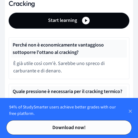
Cracking
Start learning
Perché non è economicamente vantaggioso
sottoporre l'ottano al cracking?
È già utile così com'è. Sarebbe uno spreco di
carburante e di denaro.
Quale pressione è necessaria per il cracking termico?
1000 kPa
94% of StudySmarter users achieve better grades with our
free platform.
Contents
Contents
Quale pressione è necessaria per il cracking catalitico?
Download now!