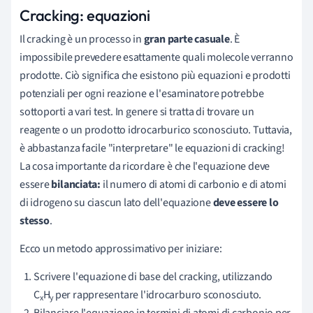
Cracking: equazioni
Il cracking è un processo in
gran parte casuale
. È
impossibile prevedere esattamente quali molecole verranno
prodotte. Ciò significa che esistono più equazioni e prodotti
potenziali per ogni reazione e l'esaminatore potrebbe
sottoporti a vari test. In genere si tratta di trovare un
reagente o un prodotto idrocarburico sconosciuto. Tuttavia,
è abbastanza facile "interpretare" le equazioni di cracking!
La cosa importante da ricordare è che l'equazione deve
essere
bilanciata:
il numero di atomi di carbonio e di atomi
di idrogeno su ciascun lato dell'equazione
deve essere lo
stesso
.
Ecco un metodo approssimativo per iniziare:
Scrivere l'equazione di base del cracking, utilizzando
C
H
per rappresentare l'idrocarburo sconosciuto.
x
y
Bilanciare l'equazione in termini di atomi di carbonio per