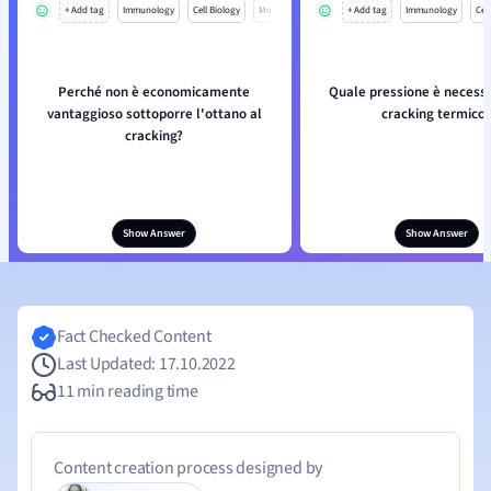
+ Add tag
Immunology
Cell Biology
Mo
+ Add tag
Immunology
Cell
Perché non è economicamente
Quale pressione è necessar
vantaggioso sottoporre l'ottano al
cracking termico
cracking?
Show Answer
Show Answer
Fact Checked Content
Last Updated: 17.10.2022
11 min reading time
Content creation process designed by