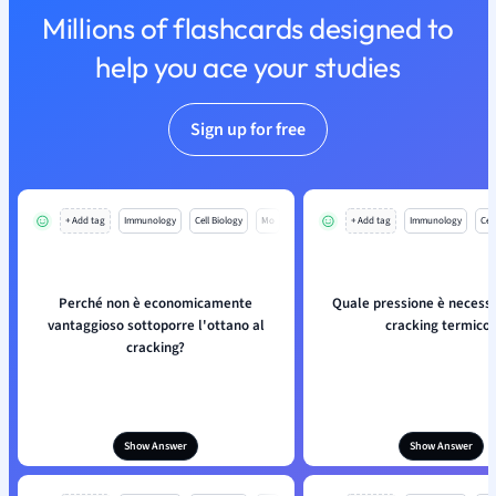
Millions of flashcards designed to
help you ace your studies
Sign up for free
+ Add tag
Immunology
Cell Biology
Mo
+ Add tag
Immunology
Cell
Perché non è economicamente
Quale pressione è necessar
vantaggioso sottoporre l'ottano al
cracking termico
cracking?
Show Answer
Show Answer