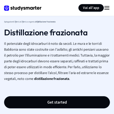
Generate flashcards
Summarize page
Vai all'app
Spiegazioni
Chimica
Chimica organica
Distillazione frazionata
Distillazione frazionata
Il potenziale degli idrocarburi è noto da secoli. Le mura e le torri di
Babilonia sono state costruite con l'asfalto; gli antichi persiani usavano
il petrolio per l'illuminazione e i trattamenti medici. Tuttavia, la maggior
parte degli idrocarburi devono essere separati, raffinati e trattati prima
di poter essere utilizzati in modo efficiente. Per farlo, utilizziamo lo
stesso processo per distillare l'alcol, filtrare l'aria ed estrarre le essenze
vegetali, noto come
distillazione frazionata
.
Get started