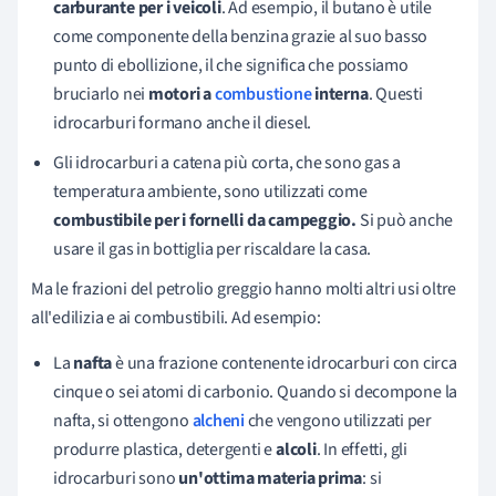
carburante per i veicoli
. Ad esempio, il butano è utile
come componente della benzina grazie al suo basso
punto di ebollizione, il che significa che possiamo
bruciarlo nei
motori a
combustione
interna
. Questi
idrocarburi formano anche il diesel.
Gli idrocarburi a catena più corta, che sono gas a
temperatura ambiente, sono utilizzati come
combustibile per i fornelli da campeggio.
Si può anche
usare il gas in bottiglia per riscaldare la casa.
Ma le frazioni del petrolio greggio hanno molti altri usi oltre
all'edilizia e ai combustibili. Ad esempio:
La
nafta
è una frazione contenente idrocarburi con circa
cinque o sei atomi di carbonio. Quando si decompone la
nafta, si ottengono
alcheni
che vengono utilizzati per
produrre plastica, detergenti e
alcoli
. In effetti, gli
idrocarburi sono
un'ottima materia prima
: si