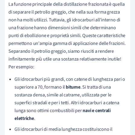
La funzione principale della distillazione frazionata è quella
di separare il petrolio greggio, che nella sua forma grezza
non ha molti utilizzi. Tuttavia, gli idrocarburi all'interno di
una frazione hanno dimensioni simili che determinano
punti di ebollizione e proprietà simili. Queste caratteristiche
permettono un'ampia gamma di applicazione delle frazioni.
Separando il petrolio greggio, siamo riusciti a rendere
infinitamente più utile una sostanza relativamente inutile!
Per esempio:
Gli idrocarburi più grandi, con catene di lunghezza pari o
superiore a 70, formano il
bitume
. Si tratta di una
sostanza densa, simile al catrame, utilizzata per le
superfici stradali e per i tetti. Altri idrocarburi a catena
lunga sono ottimi combustibili per
navi e centrali
elettriche
.
Gli idrocarburi di media lunghezza costituiscono il