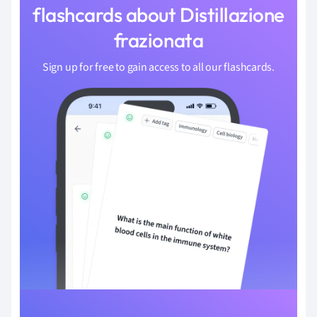
flashcards about Distillazione
frazionata
Sign up for free to gain access to all our flashcards.