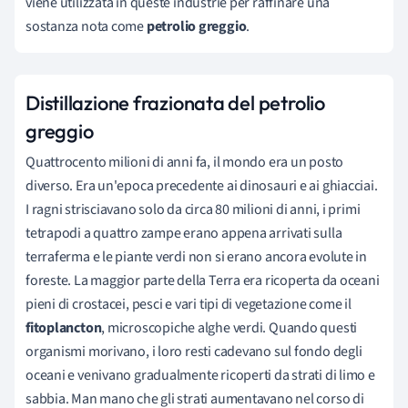
viene utilizzata in queste industrie per raffinare una
sostanza nota come
petrolio greggio
.
Distillazione frazionata del petrolio
greggio
Quattrocento milioni di anni fa, il mondo era un posto
diverso. Era un'epoca precedente ai dinosauri e ai ghiacciai.
I ragni strisciavano solo da circa 80 milioni di anni, i primi
tetrapodi a quattro zampe erano appena arrivati sulla
terraferma e le piante verdi non si erano ancora evolute in
foreste. La maggior parte della Terra era ricoperta da oceani
pieni di crostacei, pesci e vari tipi di vegetazione come il
fitoplancton
, microscopiche alghe verdi. Quando questi
organismi morivano, i loro resti cadevano sul fondo degli
oceani e venivano gradualmente ricoperti da strati di limo e
sabbia. Man mano che gli strati aumentavano nel corso di