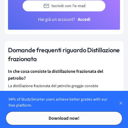
Iscriviti con l'e-mail
Hai già un account?
Accedi
Domande frequenti riguardo Distillazione
frazionata
In che cosa consiste la distillazione frazionata del
petrolio?
La distillazione frazionata del petrolio greggio consiste
nell'ottenere diverse frazioni di idrocarburi con dimensioni e
proprietà simili, più utili della miscela grezza.
94% of StudySmarter users achieve better grades with our
free platform.
Come si fa la distillazione frazionata?
Contents
Contents
Download now!
La
distillazione frazionata
avviene attraverso la separazione di una
miscela in campioni più piccoli in base al loro punto di ebollizione.