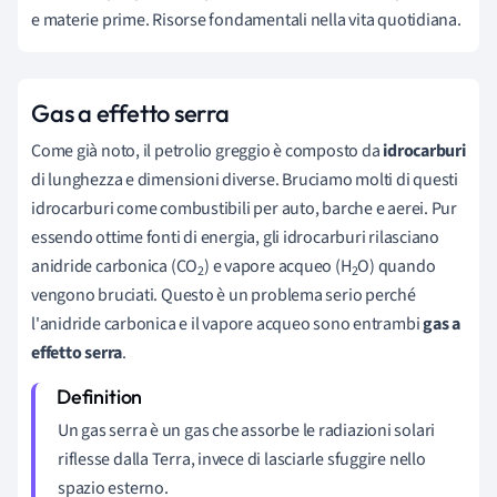
e materie prime. Risorse fondamentali nella vita quotidiana.
Gas a effetto serra
Come già noto, il petrolio greggio è composto da
idrocarburi
di lunghezza e dimensioni diverse. Bruciamo molti di questi
idrocarburi come combustibili per auto, barche e aerei. Pur
essendo ottime fonti di energia, gli idrocarburi rilasciano
anidride carbonica (CO
) e vapore acqueo (H
O) quando
2
2
vengono bruciati. Questo è un problema serio perché
l'anidride carbonica e il vapore acqueo sono entrambi
gas a
effetto serra
.
Un gas serra è un gas che assorbe le radiazioni solari
riflesse dalla Terra, invece di lasciarle sfuggire nello
spazio esterno.