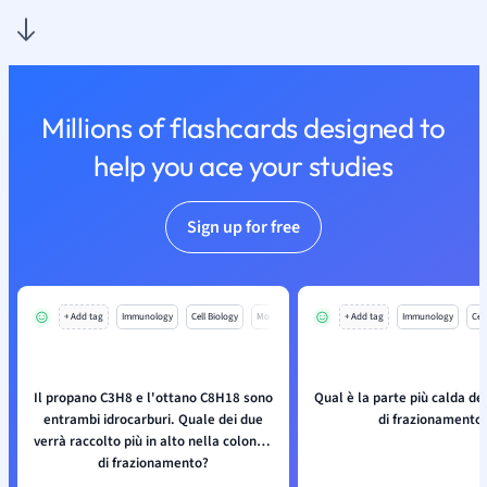
Millions of flashcards designed to
help you ace your studies
Sign up for free
+ Add tag
Immunology
Cell Biology
Mo
+ Add tag
Immunology
Cell
Il propano C3H8 e l'ottano C8H18 sono
Qual è la parte più calda de
entrambi idrocarburi. Quale dei due
di frazionamento
verrà raccolto più in alto nella colonna
di frazionamento?