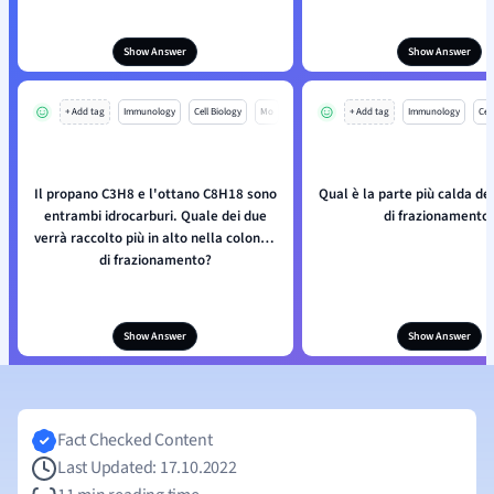
Show Answer
Show Answer
+ Add tag
Immunology
Cell Biology
Mo
+ Add tag
Immunology
Cell
Il propano C3H8 e l'ottano C8H18 sono
Qual è la parte più calda de
entrambi idrocarburi. Quale dei due
di frazionamento
verrà raccolto più in alto nella colonna
di frazionamento?
Show Answer
Show Answer
Fact Checked Content
Last Updated: 17.10.2022