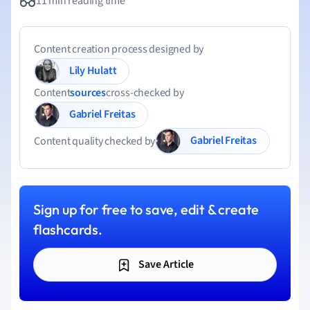
11 min reading time
Content creation process designed by
Lily Hulatt
Content
sources
cross-checked by
Gabriel Freitas
Gabriel Freitas
Content quality checked by
Sign up for free to save, edit & create
flashcards.
Save Article