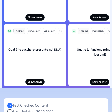
Show Answer
Show Answer
+ Add tag
Immunology
Cell Biology
Mo
+ Add tag
Immunology
Cell
Qual è lo zucchero presente nel DNA?
Qual è la funzione princi
ribosomi?
Show Answer
Show Answer
Fact Checked Content
Last Updated: 20.12.2022