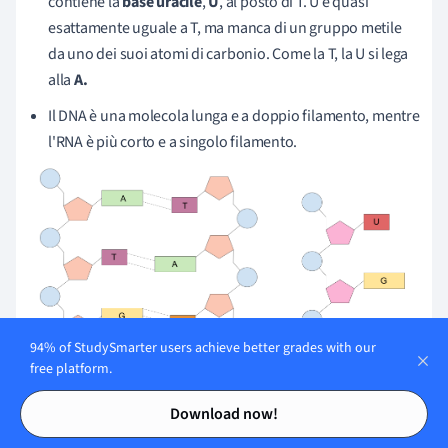
contiene la
base uracile
,
U
, al posto di T. U è quasi
esattamente uguale a T, ma manca di un gruppo metile
da uno dei suoi atomi di carbonio. Come la T, la U si lega
alla
A.
Il DNA è una molecola lunga e a doppio filamento, mentre
l'RNA è più corto e a singolo filamento.
94% of StudySmarter users achieve better grades with our
free platform.
Contents
Contents
Download now!