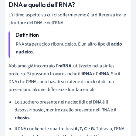
DNA e quella dell'RNA?
L'ultimo aspetto su cui ci soffermeremo è la differenza tra le
strutture del DNA e dell'RNA.
RNA sta per acido ribonucleico. È un altro tipo di
acido
nucleico
.
Abbiamo già incontrato l'
mRNA
, utilizzato nella sintesi
proteica. Si possono trovare anche il
tRNA
e l'
rRNA
. Sia il
DNA che l'RNA sono basati su catene di nucleotidi, ma
presentano alcune differenze fondamentali:
Lo zucchero presente nei nucleotidi del DNA è il
desossiribosio, mentre quello presente nell'RNA è il
ribosio.
Il DNA contiene le quattro basi
A, T, C
e
G.
Tuttavia, l'RNA