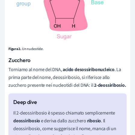
Figura 2.
Un nucleotide.
Zucchero
Torniamo al nome del DNA,
acido desossiribonucleico
. La
prima parte del nome, deossiribosio, si riferisce allo
zucchero presente nei nucleotidi del DNA: il
2-deossiribosio.
Il 2-deossiribosio è spesso chiamato semplicemente
deossiribosio
e deriva dallo zucchero
ribosio
. Il
deossiribosio, come suggerisce il nome, manca di un