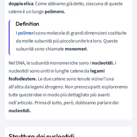
doppia elica
. Come abbiamo già detto, ciascuna di queste
catene è un lungo
polimero.
I
polimeri
sono molecole di grandi dimensioni costituite
da molte subunità più piccole unite tra loro. Queste
subunità sono chiamate
monomeri
.
Nel DNA, le subunità monomeriche sono i
nucleotidi.
I
nucleotidi sono uniti in lunghe catene da
legami
fosfodiestere.
Le due catene sono tenute vicine l'una
all'altra da legami idrogeno. Non preoccuparti: esploreremo
tutte queste idee in modo più dettagliato più avanti
nell'articolo. Prima di tutto, però, dobbiamo parlare dei
nucleotidi.
Struttura dei nucleotidi