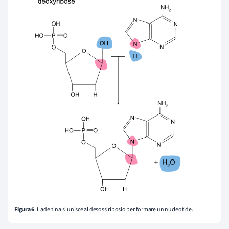
Figura 6
. L'adenina si unisce al desossiribosio per formare un nucleotide.