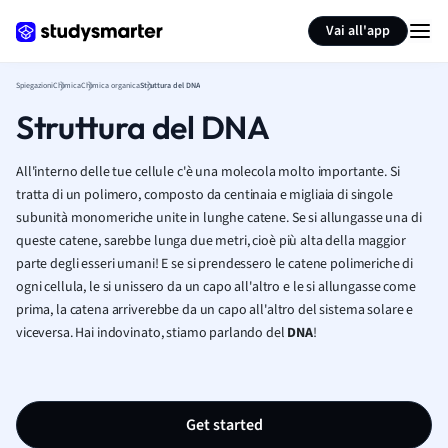
Generate flashcards
Summarize page
Vai all'app
Spiegazioni
Chimica
Chimica organica
Struttura del DNA
Struttura del DNA
All'interno delle tue cellule c'è una molecola molto importante. Si
tratta di un polimero, composto da centinaia e migliaia di singole
subunità monomeriche unite in lunghe catene. Se si allungasse una di
queste catene, sarebbe lunga due metri, cioè più alta della maggior
parte degli esseri umani! E se si prendessero le catene polimeriche di
ogni cellula, le si unissero da un capo all'altro e le si allungasse come
prima, la catena arriverebbe da un capo all'altro del sistema solare e
viceversa. Hai indovinato, stiamo parlando del
DNA
!
Get started