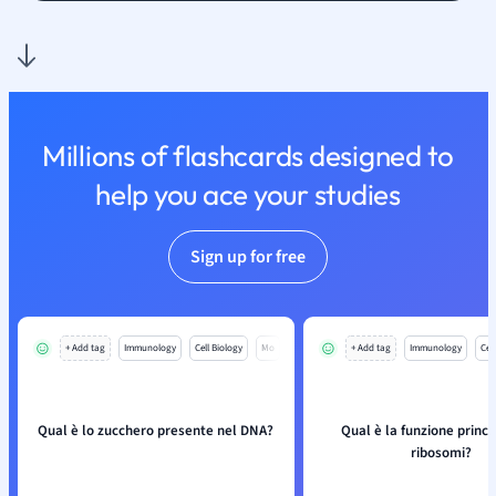
Millions of flashcards designed to
help you ace your studies
Sign up for free
+ Add tag
Immunology
Cell Biology
Mo
+ Add tag
Immunology
Cell
Qual è lo zucchero presente nel DNA?
Qual è la funzione princi
ribosomi?