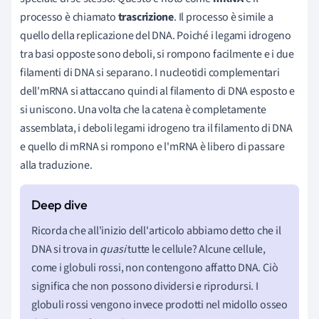
processo è chiamato
trascrizione
. Il processo è simile a
quello della replicazione del DNA. Poiché i legami idrogeno
tra basi opposte sono deboli, si rompono facilmente e i due
filamenti di DNA si separano. I nucleotidi complementari
dell'mRNA si attaccano quindi al filamento di DNA esposto e
si uniscono. Una volta che la catena è completamente
assemblata, i deboli legami idrogeno tra il filamento di DNA
e quello di mRNA si rompono e l'mRNA è libero di passare
alla traduzione.
Ricorda che all'inizio dell'articolo abbiamo detto che il
DNA si trova in
quasi
tutte le cellule? Alcune cellule,
come i globuli rossi, non contengono affatto DNA. Ciò
significa che non possono dividersi e riprodursi. I
globuli rossi vengono invece prodotti nel midollo osseo