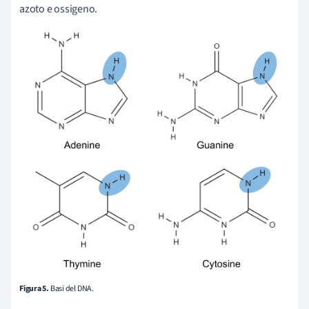
azoto e ossigeno.
Figura 5.
Basi del DNA.